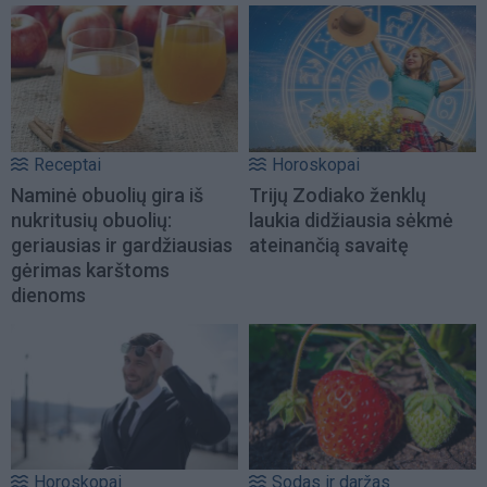
Receptai
Horoskopai
Naminė obuolių gira iš
Trijų Zodiako ženklų
nukritusių obuolių:
laukia didžiausia sėkmė
geriausias ir gardžiausias
ateinančią savaitę
gėrimas karštoms
dienoms
Horoskopai
Sodas ir daržas