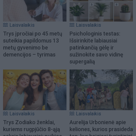
Laisvalaikis
Laisvalaikis
Trys įpročiai po 45 metų
Psichologinis testas:
suteikia papildomus 13
Išsirinkite labiausiai
metų gyvenimo be
patinkančią gėlę ir
demencijos – tyrimas
sužinokite savo vidinę
supergalią
Laisvalaikis
Laisvalaikis
Trys Zodiako ženklai,
Aurelija Urbonienė apie
kuriems rugpjūčio 8-ąją
keliones, kurios prasideda