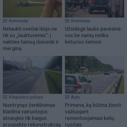
Kriminalai
Kriminalai
Nelaukti svečiai išėjo ne
Užsidegė lauko pavėsinė:
tik su „lauktuvėmis“: į
vos be namų neliko
nakties tamsą išsivedė ir
keturios šeimos
merginą
Klaipėdos pulsas
Auto
Nusitrynęs ženklinimas
Primena, ką būtina žinoti
klaidina vairuotojus:
važiuojant
atnaujins tik baigus
remontuojamais kelių
prospekto rekonstrukciją
ruožais