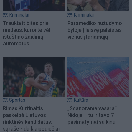
Kriminalai
Kriminalai
Traukia it bites prie
Paramediko nužudymo
medaus: kurorte vėl
byloje į laisvę paleistas
ištuštino žaidimų
vienas įtariamųjų
automatus
Sportas
Kultūra
Rimas Kurtinaitis
„Scanorama vasara“
paskelbė Lietuvos
Nidoje – tu ir tavo 7
rinktinės kandidatus:
pasimatymai su kinu
sąraše - du klaipėdiečiai