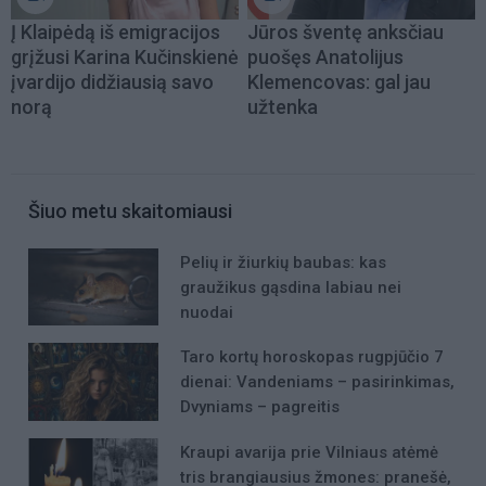
Į Klaipėdą iš emigracijos
Jūros šventę anksčiau
grįžusi Karina Kučinskienė
puošęs Anatolijus
įvardijo didžiausią savo
Klemencovas: gal jau
norą
užtenka
Šiuo metu skaitomiausi
Pelių ir žiurkių baubas: kas
graužikus gąsdina labiau nei
nuodai
Taro kortų horoskopas rugpjūčio 7
dienai: Vandeniams – pasirinkimas,
Dvyniams – pagreitis
Kraupi avarija prie Vilniaus atėmė
tris brangiausius žmones: pranešė,