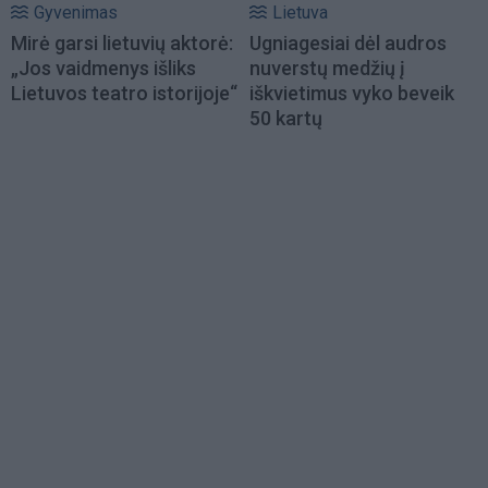
Gyvenimas
Lietuva
Mirė garsi lietuvių aktorė:
Ugniagesiai dėl audros
„Jos vaidmenys išliks
nuverstų medžių į
Lietuvos teatro istorijoje“
iškvietimus vyko beveik
50 kartų
Load
More