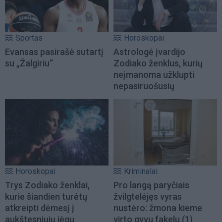
Sportas
Horoskopai
Evansas pasirašė sutartį
Astrologė įvardijo
su „Žalgiriu“
Zodiako ženklus, kurių
neįmanoma užklupti
nepasiruošusių
Horoskopai
Kriminalai
Trys Zodiako ženklai,
Pro langą paryčiais
kurie šiandien turėtų
žvilgtelėjęs vyras
atkreipti dėmesį į
nustėro: žmona kieme
aukštesniųjų jėgų
virto gyvu fakelu
(1)