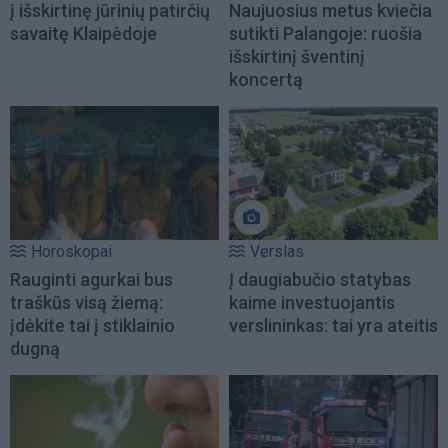
į išskirtinę jūrinių patirčių
Naujuosius metus kviečia
savaitę Klaipėdoje
sutikti Palangoje: ruošia
išskirtinį šventinį
koncertą
Horoskopai
Verslas
Rauginti agurkai bus
Į daugiabučio statybas
traškūs visą žiemą:
kaime investuojantis
įdėkite tai į stiklainio
verslininkas: tai yra ateitis
dugną