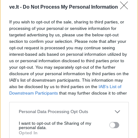
ve.lt -
Do Not Process My Personal Information
Aktualijos
Lietuva
If you wish to opt-out of the sale, sharing to third parties, or
Pedagogų deficitas:
Varėnos rajoną ir vėl
processing of your personal or sensitive information for
mokyklos ieško
talžė audra, nuvirtę
targeted advertising by us, please use the below opt-out
išsigelbėjimo
(6)
medžiai užtvėrė kelius
section to confirm your selection. Please note that after your
opt-out request is processed you may continue seeing
interest-based ads based on personal information utilized by
us or personal information disclosed to third parties prior to
your opt-out. You may separately opt-out of the further
disclosure of your personal information by third parties on the
IAB’s list of downstream participants. This information may
also be disclosed by us to third parties on the
IAB’s List of
Aktualijos
Lietuva
Downstream Participants
that may further disclose it to other
third parties.
Buvusi AAD vadovė
Premjeras: nėra
sutuoktinio įmonę
indikacijų, kad reikia
Personal Data Processing Opt Outs
tikrinusiam pavaldiniui
mažinti dyzelino akcizą –
skyrė priedą prie
kaina turi viršyti 2,2 euro
I want to opt-out of the Sharing of my
personal data.
atlyginimo
už litrą
(2)
Opted In