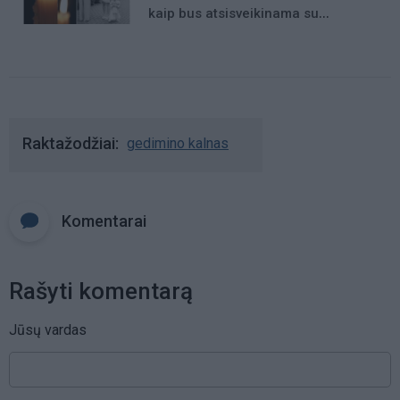
kaip bus atsisveikinama su
mergaite, jos mama ir močiute
Raktažodžiai
gedimino kalnas
Komentarai
Rašyti komentarą
Jūsų vardas