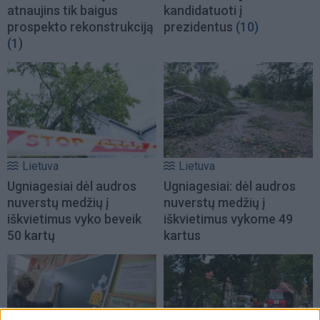
atnaujins tik baigus
kandidatuoti į
prospekto rekonstrukciją
prezidentus
(10)
(1)
Lietuva
Lietuva
Ugniagesiai dėl audros
Ugniagesiai: dėl audros
nuverstų medžių į
nuverstų medžių į
iškvietimus vyko beveik
iškvietimus vykome 49
50 kartų
kartus