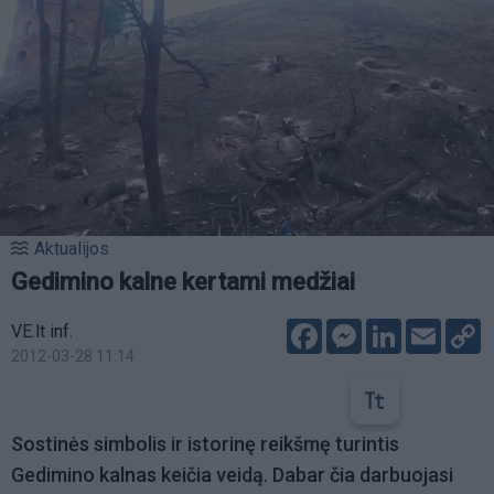
Aktualijos
Gedimino kalne kertami medžiai
Facebook
Messenger
LinkedIn
Email
C
VE.lt inf.
L
2012-03-28 11:14
Sostinės simbolis ir istorinę reikšmę turintis
Gedimino kalnas keičia veidą. Dabar čia darbuojasi