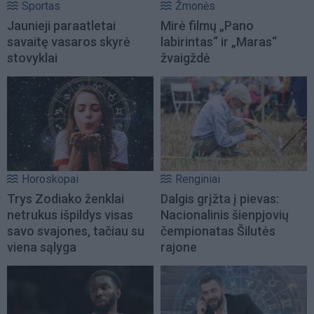
Sportas
Žmonės
Jaunieji paraatletai
Mirė filmų „Pano
savaitę vasaros skyrė
labirintas“ ir „Maras“
stovyklai
žvaigždė
Horoskopai
Renginiai
Trys Zodiako ženklai
Dalgis grįžta į pievas:
netrukus išpildys visas
Nacionalinis šienpjovių
savo svajones, tačiau su
čempionatas Šilutės
viena sąlyga
rajone