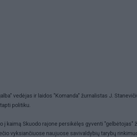
alba" vedėjas ir laidos "Komanda" žurnalistas J. Stanevič
tapti politiku.
o į kaimą Skuodo rajone persikėlęs gyventi "gelbėtojas" 
ečio vyksiančiuose naujuose savivaldybių tarybų rinkimuo