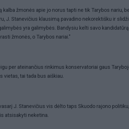
ą kalba žmonės apie jo norus tapti ne tik Tarybos nariu, be
, J. Stanevičius klausimą pavadino nekorektišku ir slidži
o galimybės yra galimybės. Bandysiu kelti savo kandidatūrą
asti žmonės, o Tarybos nariai."
jeigu per ateinančius rinkimus konservatoriai gaus Tarybo
 vietas, tai tada bus aiškiau.
asarį J. Stanevičius vis dėlto taps Skuodo rajono politiku
jis atsisakyti neketina.