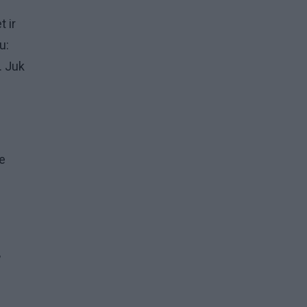
t ir
u:
. Juk
je
,