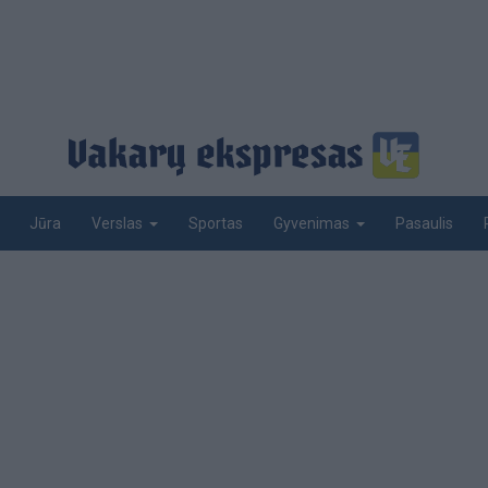
Jūra
Sportas
Pasaulis
Verslas
Gyvenimas