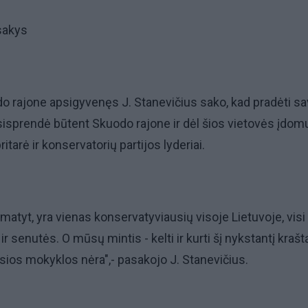
sakys
o rajone apsigyvenęs J. Stanevičius sako, kad pradėti s
psisprendė būtent Skuodo rajone ir dėl šios vietovės įdo
tarė ir konservatorių partijos lyderiai.
atyt, yra vienas konservatyviausių visoje Lietuvoje, visi 
i ir senutės. O mūsų mintis - kelti ir kurti šį nykstantį krašt
sios mokyklos nėra",- pasakojo J. Stanevičius.