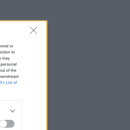
sonal or
ection to
ou may
 personal
out of the
litinę
 downstream
B’s List of
.
ėtoją"