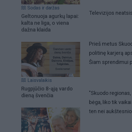
Sodas ir daržas
Televizijos neatsi
Geltonuoja agurkų lapai:
kalta ne liga, o viena
dažna klaida
Prieš metus Skuod
politinę karjerą a
Šiam sprendimui pri
Laisvalaikis
Rugpjūčio 8-ąją vardo
"Skuodo regionas, m
dieną švenčia
bėga, liko tik vaika
ten nei aukštesnio