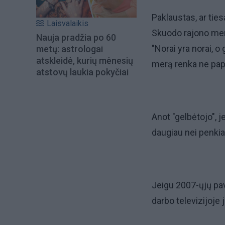
Paklaustas, ar ties
Laisvalaikis
Skuodo rajono meru
Nauja pradžia po 60
"Norai yra norai, 
metų: astrologai
atskleidė, kurių mėnesių
merą renka ne papr
atstovų laukia pokyčiai
Anot "gelbėtojo", 
daugiau nei penkias
Jeigu 2007-ųjų pav
darbo televizijoje 