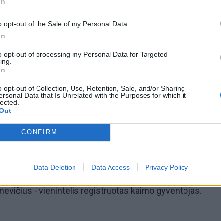
In
o opt-out of the Sale of my Personal Data.
In
dvejus metus įsiplieskusi jausmų ugnis tarp J. Stanevičiau
to opt-out of processing my Personal Data for Targeted
ininko dukros Ievos Kalvaitytės liepsnoja iki šiol.
ing.
In
o opt-out of Collection, Use, Retention, Sale, and/or Sharing
ersonal Data that Is Unrelated with the Purposes for which it
lected.
s neslepia savo jausmų: "Myliu šį žmogų ir norėčiau, kad 
Out
".
CONFIRM
Data Deletion
Data Access
Privacy Policy
us turi sodybą ir žemės Skuodo rajono Lenkimų seniūnijoj
anevičius - vienintelis registruotas kaimo gyventojas.