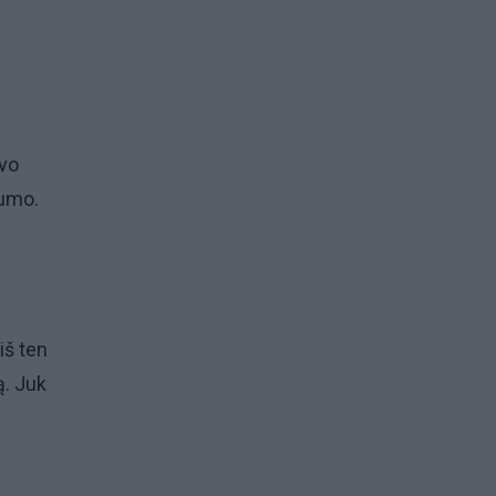
avo
mumo.
iš ten
ą. Juk