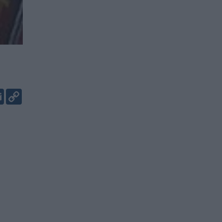
er
kedIn
Email
Copy
Link