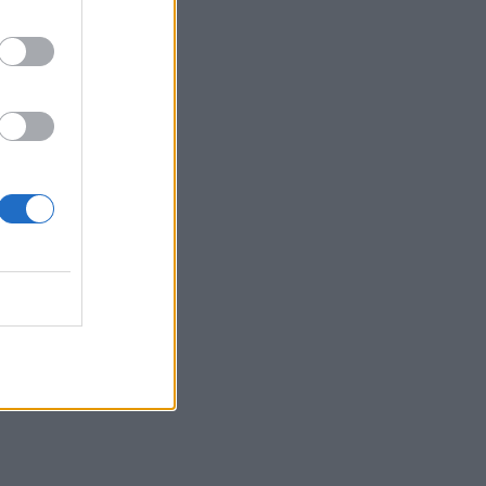
s ir
ji
e,