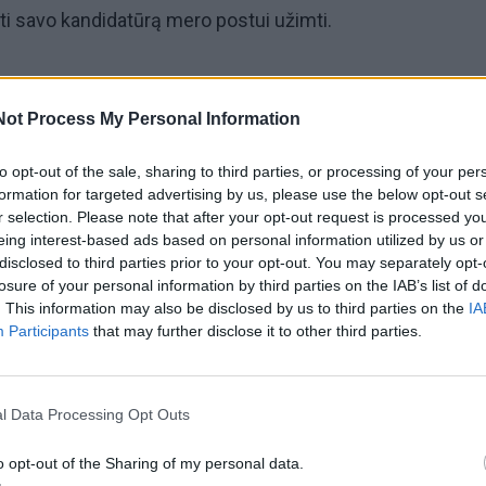
lti savo kandidatūrą mero postui užimti.
Not Process My Personal Information
ukrą
to opt-out of the sale, sharing to third parties, or processing of your per
formation for targeted advertising by us, please use the below opt-out s
r selection. Please note that after your opt-out request is processed y
eing interest-based ads based on personal information utilized by us or
anevičius praėjusiais metais tapo Lietuvos konservatorių
disclosed to third parties prior to your opt-out. You may separately opt-
iau ne tik ši aplinkybė paskatino jauną vyrą pradėti savo po
losure of your personal information by third parties on the IAB’s list of
. This information may also be disclosed by us to third parties on the
IA
tinėje ar uostamiestyje, o būtent vadinamojoje provincijoje
Participants
that may further disclose it to other third parties.
l Data Processing Opt Outs
s, Skuodo rajonas jam - naujai atrasta žemė, į kurią "gelb
o opt-out of the Sharing of my personal data.