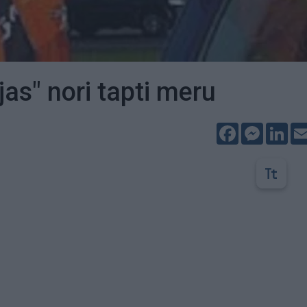
jas" nori tapti meru
Facebook
Messeng
Lin