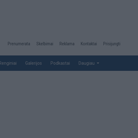
Desktop
Prenumerata
Skelbimai
Reklama
Kontaktai
Prisijungti
menu
top
Renginiai
Galerijos
Podkastai
Daugiau