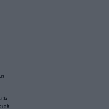
ius
žada
se ir