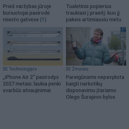
Prieš varžybas jūroje
Tualetinis popierius
buriuotojai pasirodė
traukiasi į praeitį: kuo jį
miesto gatvėse
(1)
pakeis artimiausiu metu
Technologijos
Žmonės
„iPhone Air 2“ pasirodys
Pareigūnams nepavyksta
2027 metais: laukia penki
baigti narkotikų
svarbūs atnaujinimai
disponavimu įtariamo
Olego Šurajevo bylos