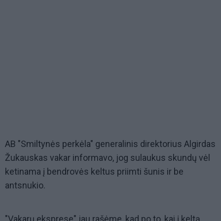
AB "Smiltynės perkėla" generalinis direktorius Algirdas
Žukauskas vakar informavo, jog sulaukus skundų vėl
ketinama į bendrovės keltus priimti šunis ir be
antsnukio.
"Vakarų eksprese" jau rašėme, kad po to, kai į keltą