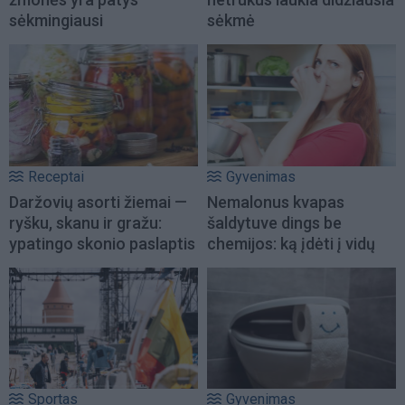
sėkmingiausi
sėkmė
Receptai
Gyvenimas
Daržovių asorti žiemai —
Nemalonus kvapas
ryšku, skanu ir gražu:
šaldytuve dings be
ypatingo skonio paslaptis
chemijos: ką įdėti į vidų
Sportas
Gyvenimas