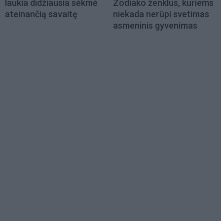
laukia didžiausia sėkmė
Zodiako ženklus, kuriems
ateinančią savaitę
niekada nerūpi svetimas
asmeninis gyvenimas
Load
More