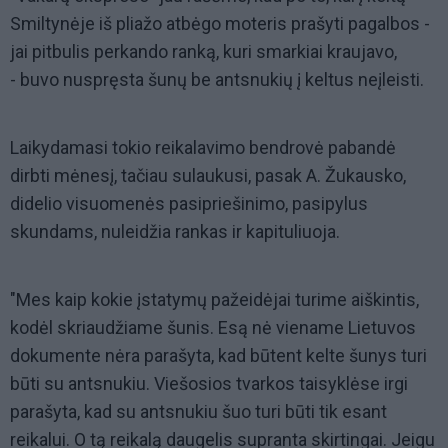
Smiltynėje iš pliažo atbėgo moteris prašyti pagalbos -
jai pitbulis perkando ranką, kuri smarkiai kraujavo,
- buvo nuspręsta šunų be antsnukių į keltus neįleisti.
Laikydamasi tokio reikalavimo bendrovė pabandė
dirbti mėnesį, tačiau sulaukusi, pasak A. Žukausko,
didelio visuomenės pasipriešinimo, pasipylus
skundams, nuleidžia rankas ir kapituliuoja.
"Mes kaip kokie įstatymų pažeidėjai turime aiškintis,
kodėl skriaudžiame šunis. Esą nė viename Lietuvos
dokumente nėra parašyta, kad būtent kelte šunys turi
būti su antsnukiu. Viešosios tvarkos taisyklėse irgi
parašyta, kad su antsnukiu šuo turi būti tik esant
reikalui. O tą reikalą daugelis supranta skirtingai. Jeigu