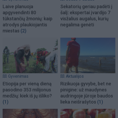
Laive planuoja
Sekatorių geriau padėti į
apgyvendinti 80
šalį: ekspertai įvardijo 7
tūkstančių žmonių: kaip
visžalius augalus, kurių
atrodys plaukiojantis
negalima genėti
miestas
(2)
Gyvenimas
Aktualijos
Etiopija per vieną dieną
Rizikuoja gyvybe, bet ne
pasodino 353 milijonus
pinigine: už maudynes
medžių: kiek iš jų išliko?
audringoje jūroje baudos
(1)
lieka neišrašytos
(1)