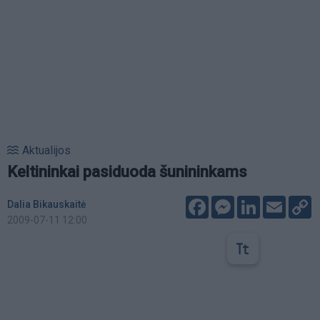
Aktualijos
Keltininkai pasiduoda šunininkams
Facebook
Messenger
LinkedIn
Email
C
Dalia Bikauskaitė
L
2009-07-11 12:00