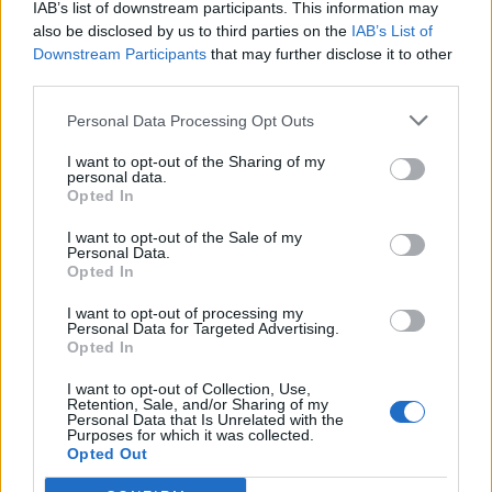
lieka neišrašytos
(1)
IAB’s list of downstream participants. This information may
also be disclosed by us to third parties on the
IAB’s List of
Downstream Participants
that may further disclose it to other
third parties.
Personal Data Processing Opt Outs
I want to opt-out of the Sharing of my
personal data.
Klaipėda
Lietuva
Opted In
Parduotuvės nebus -
Užulėnyje – Smetoninių
I want to opt-out of the Sale of my
atnaujinamo pastato
šventė: istorikai kels
Personal Data.
Opted In
paskirtis liks ta pati
(1)
neatsakytus prezidento
epochos klausimus
(2)
I want to opt-out of processing my
Personal Data for Targeted Advertising.
Opted In
I want to opt-out of Collection, Use,
Retention, Sale, and/or Sharing of my
Personal Data that Is Unrelated with the
Purposes for which it was collected.
Opted Out
Klaipėda
Klaipėdos pulsas