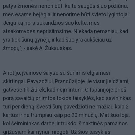
patys žmonės nenori būti kelte saugūs šiuo požiūriu,
mes esame bejėgiai ir nenorime būti svieto lygintojai.
Jeigu ką nors sukandžios šuo kelte, mes
atsakomybės neprisiimsime. Niekada nemaniau, kad
yra tiek šunų gynėjų ir kad šuo yra aukščiau už
žmogų", - sakė A. Žukauskas.
Anot jo, įvairiose šalyse su šunimis elgiamasi
skirtingai. Pavyzdžiui, Prancūzijoje jie visur įleidžiami,
gatvėse tik žiūrėk, kad neįmintum. O Ispanijoje prieš
porą savaičių priimtos tokios taisyklės, kad savininkas
turi per dieną išvesti šunį pavedžioti ne mažiau kaip 2
kartus ir ne trumpiau kaip po 20 minučių. Mat šuo loja,
kol šeimininkas darbe, ir trukdo iš naktinės pamainos
grįžusiam kaimynui miegoti. Už šios taisyklės