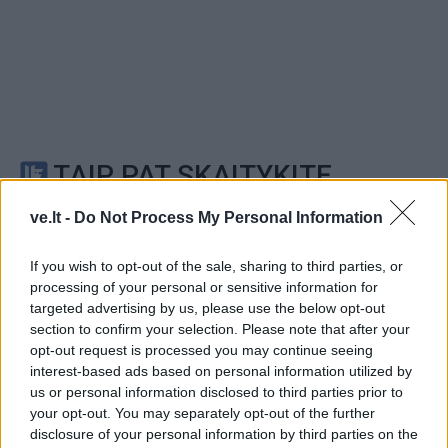
TAIP PAT SKAITYKITE
ve.lt -
Do Not Process My Personal Information
If you wish to opt-out of the sale, sharing to third parties, or
processing of your personal or sensitive information for
targeted advertising by us, please use the below opt-out
section to confirm your selection. Please note that after your
opt-out request is processed you may continue seeing
Aktualijos
Aktualijos
interest-based ads based on personal information utilized by
Šauktinių universitetai
Rizikuoja gyvybe, bet ne
us or personal information disclosed to third parties prior to
neskriaus
(1)
pinigine: už maudynes
your opt-out. You may separately opt-out of the further
audringoje jūroje baudos
disclosure of your personal information by third parties on the