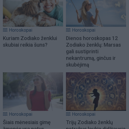
Horoskopai
Horoskopai
Kuriam Zodiako ženklui
Dienos horoskopas 12
skubiai reikia šuns?
Zodiako ženklų: Marsas
gali sustiprinti
nekantrumą, ginčus ir
skubėjimą
Horoskopai
Horoskopai
Šiais mėnesiais gimę
Trijų Zodiako ženklų
žmonės yra patys
netrukus laukia didžiausia