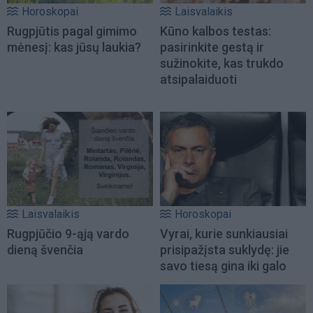
Horoskopai
Laisvalaikis
Rugpjūtis pagal gimimo
Kūno kalbos testas:
mėnesį: kas jūsų laukia?
pasirinkite gestą ir
sužinokite, kas trukdo
atsipalaiduoti
Laisvalaikis
Horoskopai
Rugpjūčio 9-ąją vardo
Vyrai, kurie sunkiausiai
dieną švenčia
prisipažįsta suklydę: jie
savo tiesą gina iki galo