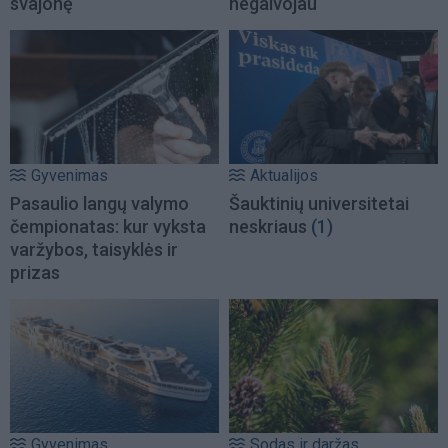
svajonę
negalvojau
Gyvenimas
Aktualijos
Pasaulio langų valymo
Šauktinių universitetai
čempionatas: kur vyksta
neskriaus
(1)
varžybos, taisyklės ir
prizas
Gyvenimas
Sodas ir daržas