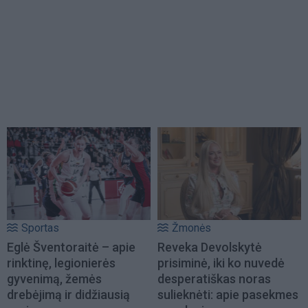
Sportas
Žmonės
Eglė Šventoraitė – apie
Reveka Devolskytė
rinktinę, legionierės
prisiminė, iki ko nuvedė
gyvenimą, žemės
desperatiškas noras
drebėjimą ir didžiausią
sulieknėti: apie pasekmes