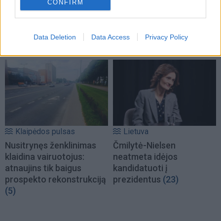
CONFIRM
Kelininkai gali
Klaipėdoje - prancūzų
patriukšmauti naktį:
laivas, kuriame galima
remontuojama svarbi
išgirsti banginių ir delfinų
Data Deletion
Data Access
Privacy Policy
eismo arterija
(3)
skleidžiamus garsus
(1)
Klaipėdos pulsas
Lietuva
Nusitrynęs ženklinimas
Čmilytė-Nielsen
klaidina vairuotojus:
neatmeta idėjos
atnaujins tik baigus
kandidatuoti į
prospekto rekonstrukciją
prezidentus
(23)
(5)