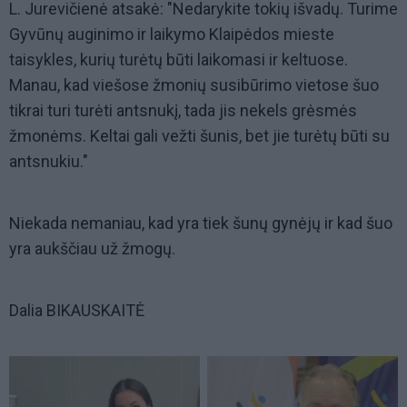
L. Jurevičienė atsakė: "Nedarykite tokių išvadų. Turime
Gyvūnų auginimo ir laikymo Klaipėdos mieste
taisykles, kurių turėtų būti laikomasi ir keltuose.
Manau, kad viešose žmonių susibūrimo vietose šuo
tikrai turi turėti antsnukį, tada jis nekels grėsmės
žmonėms. Keltai gali vežti šunis, bet jie turėtų būti su
antsnukiu."
Niekada nemaniau, kad yra tiek šunų gynėjų ir kad šuo
yra aukščiau už žmogų.
Dalia BIKAUSKAITĖ