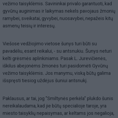
vežimo taisyklėmis. Savininkai privalo garantuoti, kad
gyvūnų auginimas ir laikymas nekels pavojaus žmonių
ramybei, sveikatai, gyvybei, nuosavybei, nepažeis kitų
asmenų teisių ir interesų.
Viešose vedžiojimo vietose šunys turi būti su
pavadėliu, esant reikalui, - su antsnukiu. Šunys neturi
kelti grėsmės aplinkiniams. Pasak L. Jurevičienės,
iškilus abejonėms žmonės turi pasidomėti Gyvūnų
vežimo taisyklėmis. Jos manymu, viską būtų galima
išspręsti tiesiog uždėjus šuniui antsnukį.
Paklausus, ar tai, jog "Smiltynės perkėla" plukdo šunis
nereikalaudama, kad jie būtų specialioje taroje, yra
miesto taisyklių nepaisymas, ar keltams jos negalioja,