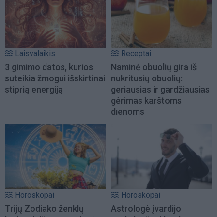
Laisvalaikis
Receptai
3 gimimo datos, kurios
Naminė obuolių gira iš
suteikia žmogui išskirtinai
nukritusių obuolių:
stiprią energiją
geriausias ir gardžiausias
gėrimas karštoms
dienoms
Horoskopai
Horoskopai
Trijų Zodiako ženklų
Astrologė įvardijo