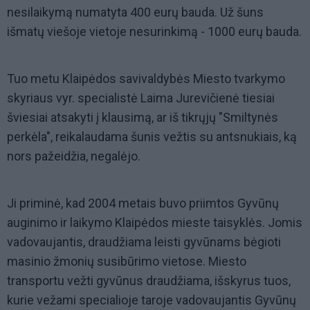
nesilaikymą numatyta 400 eurų bauda. Už šuns
išmatų viešoje vietoje nesurinkimą - 1000 eurų bauda.
Tuo metu Klaipėdos savivaldybės Miesto tvarkymo
skyriaus vyr. specialistė Laima Jurevičienė tiesiai
šviesiai atsakyti į klausimą, ar iš tikrųjų "Smiltynės
perkėla", reikalaudama šunis vežtis su antsnukiais, ką
nors pažeidžia, negalėjo.
Ji priminė, kad 2004 metais buvo priimtos Gyvūnų
auginimo ir laikymo Klaipėdos mieste taisyklės. Jomis
vadovaujantis, draudžiama leisti gyvūnams bėgioti
masinio žmonių susibūrimo vietose. Miesto
transportu vežti gyvūnus draudžiama, išskyrus tuos,
kurie vežami specialioje taroje vadovaujantis Gyvūnų