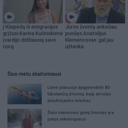
Į Klaipėdą iš emigracijos
Jūros šventę anksčiau
grįžusi Karina Kučinskienė
puošęs Anatolijus
įvardijo didžiausią savo
Klemencovas: gal jau
norą
užtenka
Šiuo metu skaitomiausi
Laive planuoja apgyvendinti 80
tūkstančių žmonių: kaip atrodys
plaukiojantis miestas
Šiais mėnesiais gimę žmonės yra
patys sėkmingiausi