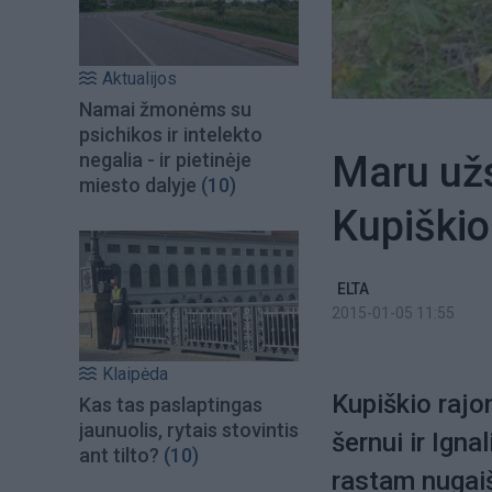
Aktualijos
Namai žmonėms su
psichikos ir intelekto
Maru užsi
negalia - ir pietinėje
miesto dalyje
(10)
Kupiškio
ELTA
2015-01-05 11:55
Klaipėda
Kupiškio raj
Kas tas paslaptingas
jaunuolis, rytais stovintis
šernui ir Igna
ant tilto?
(10)
rastam nugaiš