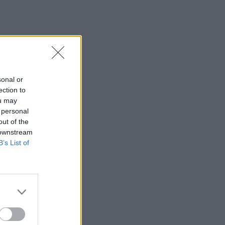
opos
s.
sonal or
ection to
ou may
 personal
out of the
 downstream
B’s List of
os