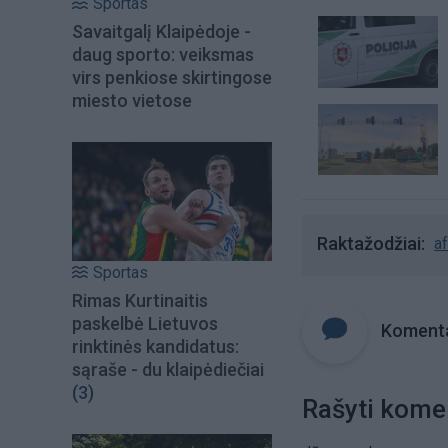
Sportas
Savaitgalį Klaipėdoje -
daug sporto: veiksmas
virs penkiose skirtingose
miesto vietose
Raktažodžiai
af
Sportas
Rimas Kurtinaitis
paskelbė Lietuvos
Komenta
rinktinės kandidatus:
sąraše - du klaipėdiečiai
(3)
Rašyti kome