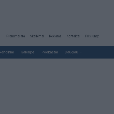
Desktop
Prenumerata
Skelbimai
Reklama
Kontaktai
Prisijungti
menu
top
Renginiai
Galerijos
Podkastai
Daugiau