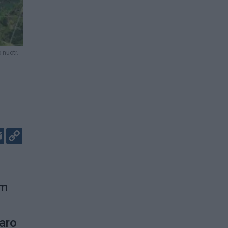
 nuotr.
er
kedIn
Email
Copy
Link
am
maro