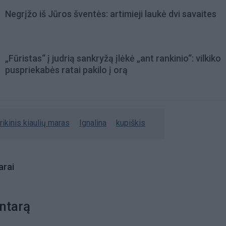
Negrįžo iš Jūros šventės: artimieji laukė dvi savaites
„Fūristas“ į judrią sankryžą įlėkė „ant rankinio“: vilkiko
puspriekabės ratai pakilo į orą
rikinis kiaulių maras
Ignalina
kupiškis
rai
ntarą