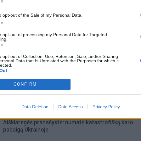
In
o opt-out of the Sale of my Personal Data.
In
to opt-out of processing my Personal Data for Targeted
ing.
In
o opt-out of Collection, Use, Retention, Sale, and/or Sharing
ersonal Data that Is Unrelated with the Purposes for which it
lected.
acijos grįžusi Karina
Jūros šventę anksčiau puošęs
Out
jo didžiausią savo
Anatolijus Klemencovas: gal jau
užtenka
CONFIRM
Data Deletion
Data Access
Privacy Policy
omiausi
Aiškiaregės pranašystė: numatė katastrofišką karo
pabaigą Ukrainoje