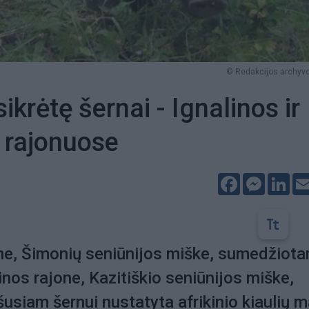
© Redakcijos archyvo
krėtę šernai - Ignalinos ir
 rajonuose
Facebook
Messeng
Lin
one, Šimonių seniūnijos miške, sumedžiot
linos rajone, Kazitiškio seniūnijos miške,
usiam šernui nustatyta afrikinio kiaulių 