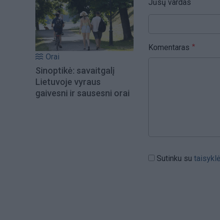
Jūsų vardas
Komentaras
Orai
Sinoptikė: savaitgalį
Lietuvoje vyraus
gaivesni ir sausesni orai
Sutinku su
taisykl