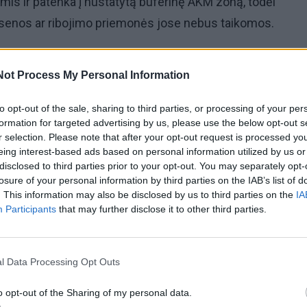
is ir patenka į nustatytą buferinę AKM zoną, todėl
enos ar ribojimo priemonės jose nebus taikomos.
du naujus AKM atvejus informuota Europos Komisija, Eur
Not Process My Personal Information
 narių ir kaimyninių šalių atsakingos veterinarijos tarnybo
to opt-out of the sale, sharing to third parties, or processing of your per
radus nugaišusį laukinį gyvūną arba kilus įtarimui, jog
formation for targeted advertising by us, please use the below opt-out s
r selection. Please note that after your opt-out request is processed y
rga, taip pat padidėjus jų gaišimui, būtina nedelsiant
eing interest-based ads based on personal information utilized by us or
nį VMVT padalinį.
disclosed to third parties prior to your opt-out. You may separately opt-
losure of your personal information by third parties on the IAB’s list of
. This information may also be disclosed by us to third parties on the
IA
vūnas neturi būti judinamas, kol jo neapžiūrės veterinarij
Participants
that may further disclose it to other third parties.
paims mėginių tyrimams dėl užkrečiamųjų ligų.
l Data Processing Opt Outs
o opt-out of the Sharing of my personal data.