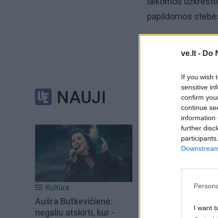
laikomos užkrėstom
papildomos stebės
Apie užfiksuotus 
ve.lt -
Do 
Sąjungos valstybių
If you wish 
VMVT primena, kad 
sensitive in
NAUJI
confirm you
laikomos kiaulės se
continue se
informuoti teritori
information 
further disc
participants
Rastas laukinis gy
Downstream 
specialistai ir ne
Persona
Kultūra
Aušra Butkevičienė:
I want t
negaliu atskirti, kur -