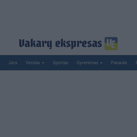
Jūra
Sportas
Pasaulis
Verslas
Gyvenimas