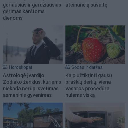
geriausias ir gardžiausias
ateinančią savaitę
gėrimas karštoms
dienoms
Horoskopai
Sodas ir daržas
Astrologė įvardijo
Kaip užtikrinti gausų
Zodiako ženklus, kuriems
braškių derlių: viena
niekada nerūpi svetimas
vasaros procedūra
asmeninis gyvenimas
nulems viską