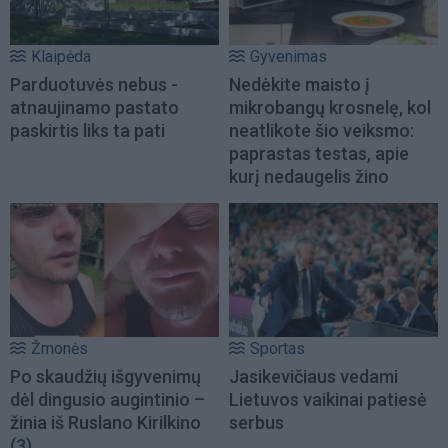
Klaipėda
Gyvenimas
Parduotuvės nebus -
Nedėkite maisto į
atnaujinamo pastato
mikrobangų krosnelę, kol
paskirtis liks ta pati
neatlikote šio veiksmo:
paprastas testas, apie
kurį nedaugelis žino
Žmonės
Sportas
Po skaudžių išgyvenimų
Jasikevičiaus vedami
dėl dingusio augintinio –
Lietuvos vaikinai patiesė
žinia iš Ruslano Kirilkino
serbus
(3)