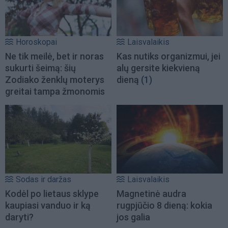
Horoskopai
Laisvalaikis
Ne tik meilė, bet ir noras
Kas nutiks organizmui, jei
sukurti šeimą: šių
alų gersite kiekvieną
Zodiako ženklų moterys
dieną
(1)
greitai tampa žmonomis
Sodas ir daržas
Laisvalaikis
Kodėl po lietaus sklype
Magnetinė audra
kaupiasi vanduo ir ką
rugpjūčio 8 dieną: kokia
daryti?
jos galia