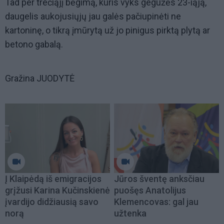
Tad per trečiąjį bėgimą, kuris vyks gegužės 23-iąją,
daugelis aukojusiųjų jau galės pačiupinėti ne
kartoninę, o tikrą įmūrytą už jo pinigus pirktą plytą ar
betono gabalą.
Gražina JUODYTĖ
Į Klaipėdą iš emigracijos
Jūros šventę anksčiau
grįžusi Karina Kučinskienė
puošęs Anatolijus
įvardijo didžiausią savo
Klemencovas: gal jau
norą
užtenka