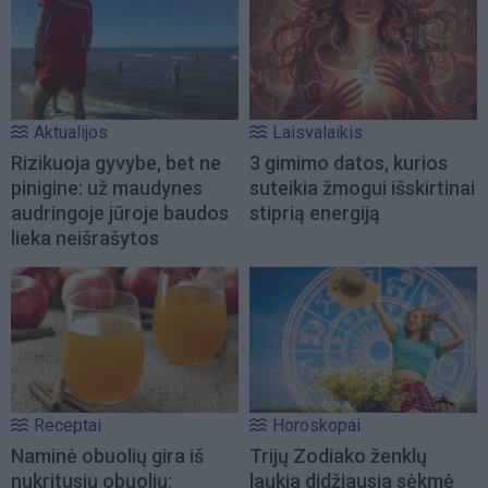
Aktualijos
Laisvalaikis
Rizikuoja gyvybe, bet ne
3 gimimo datos, kurios
pinigine: už maudynes
suteikia žmogui išskirtinai
audringoje jūroje baudos
stiprią energiją
lieka neišrašytos
Receptai
Horoskopai
Naminė obuolių gira iš
Trijų Zodiako ženklų
nukritusių obuolių:
laukia didžiausia sėkmė