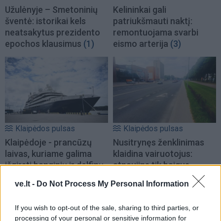
Užulėnyje – Smetoninių
Kelininkai gali
šventė: istorikai kels
patriukšmauti naktį:
neatsakytus prezidento
remontuojama svarbi
epochos klausimus
(1)
eismo arterija
(3)
Klaipėdos pulsas
Klaipėdos pulsas
Klaipėdoje - prancūzų
Nusitrynęs ženklinimas
laivas, kuriame galima
klaidina vairuotojus:
išgirsti banginių ir delfinų
atnaujins tik baigus
skleidžiamus garsus
(1)
prospekto rekonstrukciją
ve.lt -
Do Not Process My Personal Information
(5)
If you wish to opt-out of the sale, sharing to third parties, or
processing of your personal or sensitive information for