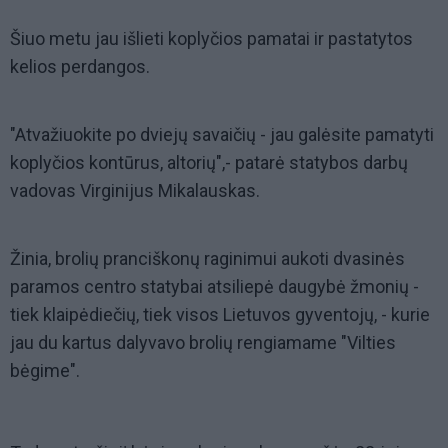
Šiuo metu jau išlieti koplyčios pamatai ir pastatytos
kelios perdangos.
"Atvažiuokite po dviejų savaičių - jau galėsite pamatyti
koplyčios kontūrus, altorių",- patarė statybos darbų
vadovas Virginijus Mikalauskas.
Žinia, brolių pranciškonų raginimui aukoti dvasinės
paramos centro statybai atsiliepė daugybė žmonių -
tiek klaipėdiečių, tiek visos Lietuvos gyventojų, - kurie
jau du kartus dalyvavo brolių rengiamame "Vilties
bėgime".