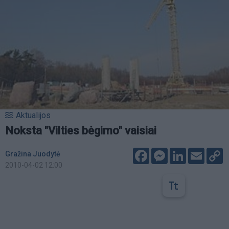
Aktualijos
Noksta "Vilties bėgimo" vaisiai
Facebook
Messenger
LinkedIn
Email
C
Gražina Juodytė
L
2010-04-02 12:00