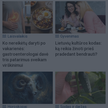
Laisvalaikis
Gyvenimas
Ko nereikėtų daryti po
Lietuvių kultūros kodas:
vakarienės:
ką reikia žinoti prieš
gastroenterologai davė
pradedant bendrauti?
tris patarimus sveikam
virškinimui
Horoskopai
Sodas ir daržas