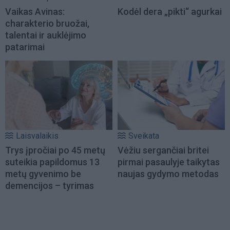
Vaikas Avinas:
Kodėl dera „pikti“ agurkai
charakterio bruožai,
talentai ir auklėjimo
patarimai
Laisvalaikis
Sveikata
Trys įpročiai po 45 metų
Vėžiu sergančiai britei
suteikia papildomus 13
pirmai pasaulyje taikytas
metų gyvenimo be
naujas gydymo metodas
demencijos – tyrimas