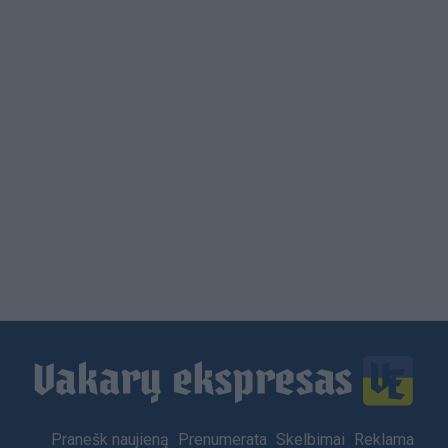
Load
More
Footer
Pranešk naujieną
Prenumerata
Skelbimai
Reklama