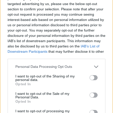
targeted advertising by us, please use the below opt-out
section to confirm your selection. Please note that after your
opt-out request is processed you may continue seeing
interest-based ads based on personal information utilized by
us or personal information disclosed to third parties prior to
Lietuva
Lietuva
your opt-out. You may separately opt-out of the further
Čmilytė-Nielsen
Ugniagesiai dėl audros
disclosure of your personal information by third parties on the
neatmeta idėjos
nuverstų medžių į
IAB’s list of downstream participants. This information may
kandidatuoti į
iškvietimus vyko beveik
also be disclosed by us to third parties on the
IAB’s List of
prezidentus
(21)
50 kartų
Downstream Participants
that may further disclose it to other
third parties.
Personal Data Processing Opt Outs
I want to opt-out of the Sharing of my
personal data.
Opted In
I want to opt-out of the Sale of my
Personal Data.
Opted In
I want to opt-out of processing my