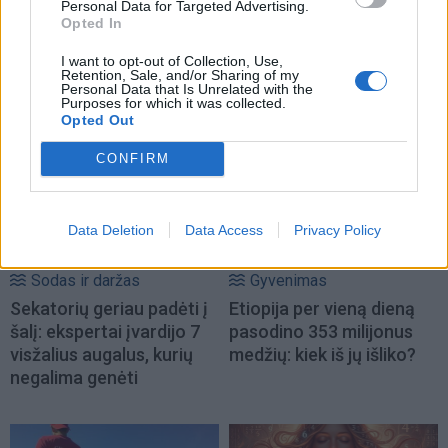
Personal Data for Targeted Advertising.
Opted In
I want to opt-out of Collection, Use,
Retention, Sale, and/or Sharing of my
Personal Data that Is Unrelated with the
NAUJI
Purposes for which it was collected.
Opted Out
CONFIRM
Data Deletion
Data Access
Privacy Policy
Sodas ir daržas
Gyvenimas
Sekatorių geriau padėti į
Etiopija per vieną dieną
šalį: ekspertai įvardijo 7
pasodino 353 milijonus
visžalius augalus, kurių
medžių: kiek iš jų išliko?
negalima genėti