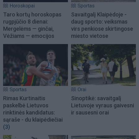
Horoskopai
Sportas
Taro kortų horoskopas
Savaitgalį Klaipėdoje -
rugpjūčio 8 dienai:
daug sporto: veiksmas
Mergelėms — ginčai,
virs penkiose skirtingose
Vėžiams — emocijos
miesto vietose
Sportas
Orai
Rimas Kurtinaitis
Sinoptikė: savaitgalį
paskelbė Lietuvos
Lietuvoje vyraus gaivesni
rinktinės kandidatus:
ir sausesni orai
sąraše - du klaipėdiečiai
(3)