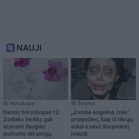
NAUJI
Horoskopai
Žmonės
Dienos horoskopas 12
„Zombė Angelina Jolie“
Zodiako ženklų: gali
prisipažino, kaip iš tikrųjų
atsirasti daugiau
sukūrė savo šiurpinantį
jautrumo dėl pinigų,
įvaizdį