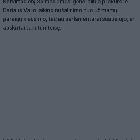
Ketvirtadienį Seimas ėmėsi generalinio prokuroro
Dariaus Valio laikino nušalinimo nuo užimamų
pareigų klausimo, tačiau parlamentarai suabejojo, ar
apskritai tam turi teisę.