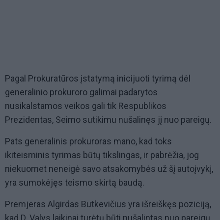
Pagal Prokuratūros įstatymą inicijuoti tyrimą dėl
generalinio prokuroro galimai padarytos
nusikalstamos veikos gali tik Respublikos
Prezidentas, Seimo sutikimu nušalinęs jį nuo pareigų.
Pats generalinis prokuroras mano, kad toks
ikiteisminis tyrimas būtų tikslingas, ir pabrėžia, jog
niekuomet neneigė savo atsakomybės už šį autoįvykį,
yra sumokėjęs teismo skirtą baudą.
Premjeras Algirdas Butkevičius yra išreiškęs poziciją,
kad D. Valys laikinai turėtų būti nušalintas nuo pareigų,