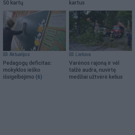
50 kartų
kartus
Aktualijos
Lietuva
Pedagogų deficitas:
Varėnos rajoną ir vėl
mokyklos ieško
talžė audra, nuvirtę
išsigelbėjimo
(6)
medžiai užtvėrė kelius