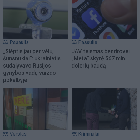
Pasaulis
Pasaulis
„Slėptis jau per vėlu,
JAV teismas bendrovei
šunsnukiai“: ukrainietis
„Meta“ skyrė 567 mln.
sudalyvavo Rusijos
dolerių baudą
gynybos vadų vaizdo
pokalbyje
Verslas
Kriminalai