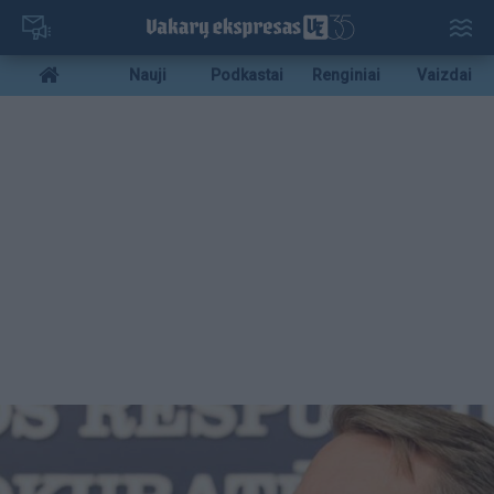
Pereiti
į
pagrindinį
Mobile
Nauji
Podkastai
Renginiai
Vaizdai
turinį
menu
bottom