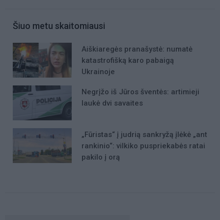
Šiuo metu skaitomiausi
Aiškiaregės pranašystė: numatė
katastrofišką karo pabaigą
Ukrainoje
Negrįžo iš Jūros šventės: artimieji
laukė dvi savaites
„Fūristas“ į judrią sankryžą įlėkė „ant
rankinio“: vilkiko puspriekabės ratai
pakilo į orą