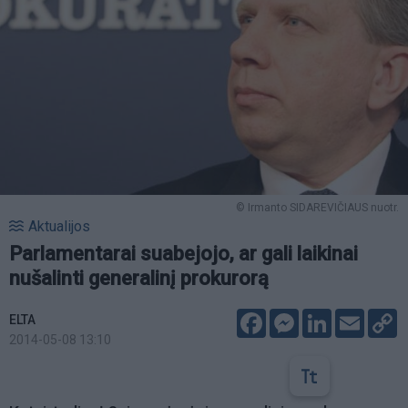
© Irmanto SIDAREVIČIAUS nuotr.
Aktualijos
Parlamentarai suabejojo, ar gali laikinai
nušalinti generalinį prokurorą
Facebook
Messenger
LinkedIn
Email
C
ELTA
L
2014-05-08 13:10