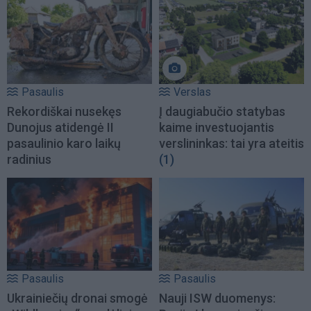
Pasaulis
Verslas
Rekordiškai nusekęs
Į daugiabučio statybas
Dunojus atidengė II
kaime investuojantis
pasaulinio karo laikų
verslininkas: tai yra ateitis
radinius
(1)
Pasaulis
Pasaulis
Ukrainiečių dronai smogė
Nauji ISW duomenys: