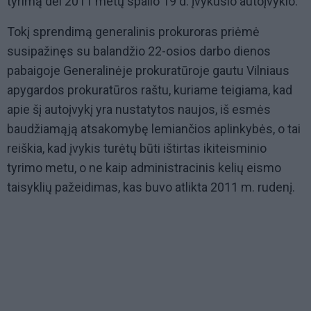
tyrimą dėl 2011 metų spalio 19 d. įvykusio autoįvykio.
Tokį sprendimą generalinis prokuroras priėmė
susipažinęs su balandžio 22-osios darbo dienos
pabaigoje Generalinėje prokuratūroje gautu Vilniaus
apygardos prokuratūros raštu, kuriame teigiama, kad
apie šį autoįvykį yra nustatytos naujos, iš esmės
baudžiamąją atsakomybę lemiančios aplinkybės, o tai
reiškia, kad įvykis turėtų būti ištirtas ikiteisminio
tyrimo metu, o ne kaip administracinis kelių eismo
taisyklių pažeidimas, kas buvo atlikta 2011 m. rudenį.