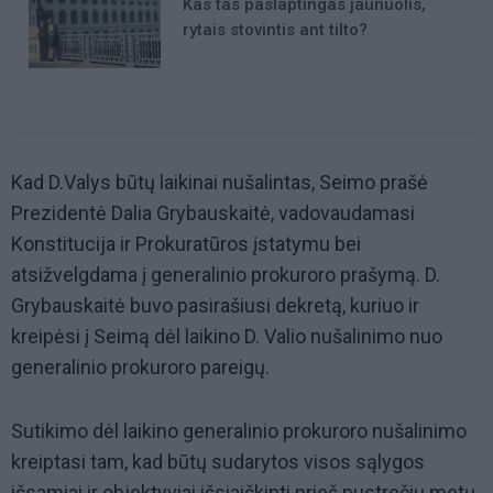
Kas tas paslaptingas jaunuolis,
rytais stovintis ant tilto?
Kad D.Valys būtų laikinai nušalintas, Seimo prašė
Prezidentė Dalia Grybauskaitė, vadovaudamasi
Konstitucija ir Prokuratūros įstatymu bei
atsižvelgdama į generalinio prokuroro prašymą. D.
Grybauskaitė buvo pasirašiusi dekretą, kuriuo ir
kreipėsi į Seimą dėl laikino D. Valio nušalinimo nuo
generalinio prokuroro pareigų.
Sutikimo dėl laikino generalinio prokuroro nušalinimo
kreiptasi tam, kad būtų sudarytos visos sąlygos
išsamiai ir objektyviai išsiaiškinti prieš pustrečių metų