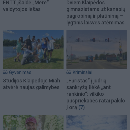
FNTT įšaldė „Mere“
Dviem Klaipėdos
valdytojos lėšas
gimnazistams už kanapių
pagrobimą ir platinimą –
lygtinis laisvės atėmimas
Gyvenimas
Kriminalai
Studijos Klaipėdoje Miah
„Fūristas“ į judrią
atvėrė naujas galimybes
sankryžą įlėkė „ant
rankinio“: vilkiko
puspriekabės ratai pakilo
į orą
(7)