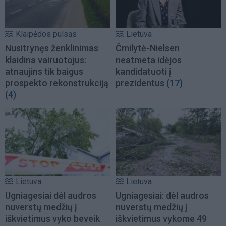
Klaipėdos pulsas
Lietuva
Nusitrynęs ženklinimas
Čmilytė-Nielsen
klaidina vairuotojus:
neatmeta idėjos
atnaujins tik baigus
kandidatuoti į
prospekto rekonstrukciją
prezidentus
(17)
(4)
Lietuva
Lietuva
Ugniagesiai dėl audros
Ugniagesiai: dėl audros
nuverstų medžių į
nuverstų medžių į
iškvietimus vyko beveik
iškvietimus vykome 49