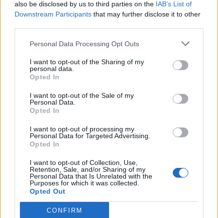
also be disclosed by us to third parties on the
IAB’s List of
Downstream Participants
that may further disclose it to other
third parties.
This site is protected by
Personal Data Processing Opt Outs
Sutinku su
taisyklėmis
reCAPTCHA and the Google
I want to opt-out of the Sharing of my
Privacy Policy
and
Terms of
personal data.
Service
apply.
Opted In
I want to opt-out of the Sale of my
Personal Data.
Opted In
I want to opt-out of processing my
Personal Data for Targeted Advertising.
Opted In
I want to opt-out of Collection, Use,
Retention, Sale, and/or Sharing of my
Personal Data that Is Unrelated with the
Purposes for which it was collected.
Opted Out
CONFIRM