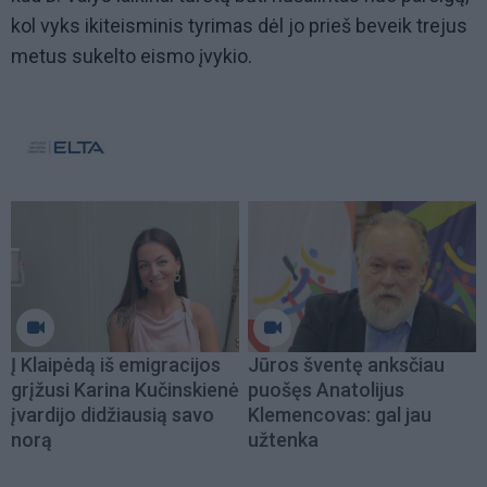
kol vyks ikiteisminis tyrimas dėl jo prieš beveik trejus
metus sukelto eismo įvykio.
Į Klaipėdą iš emigracijos
Jūros šventę anksčiau
grįžusi Karina Kučinskienė
puošęs Anatolijus
įvardijo didžiausią savo
Klemencovas: gal jau
norą
užtenka