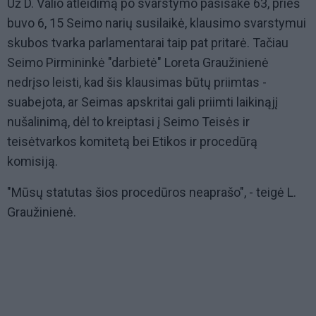
Už D. Valio atleidimą po svarstymo pasisakė 63, prieš
buvo 6, 15 Seimo narių susilaikė, klausimo svarstymui
skubos tvarka parlamentarai taip pat pritarė. Tačiau
Seimo Pirmininkė "darbietė" Loreta Graužinienė
nedrįso leisti, kad šis klausimas būtų priimtas -
suabejota, ar Seimas apskritai gali priimti laikinąjį
nušalinimą, dėl to kreiptasi į Seimo Teisės ir
teisėtvarkos komitetą bei Etikos ir procedūrą
komisiją.
"Mūsų statutas šios procedūros neaprašo", - teigė L.
Graužinienė.