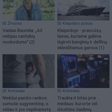
Žmonės
Klaipėdos pulsas
Vaidas Baumila: „Aš
Klaipėdoje - prancūzų
nebijau santykių
laivas, kuriame galima
nuobodumo"
(2)
išgirsti banginių ir delfinų
skleidžiamus garsus
(1)
Kriminalai
Kriminalai
Niekšui panižo rankos:
Traukia it bites prie
sumušė sugyventinę, o
medaus: kurorte vėl
vėliau ir jos nepilnametę
ištuštino žaidimų