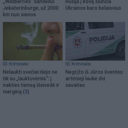
„Wildberries“ sandėliui
Rusija į kovą siunčia
Jekaterinburge, už 2000
Ukrainos karo belaisvius
km nuo sienos
Kriminalai
Kriminalai
Nelaukti svečiai išėjo ne
Negrįžo iš Jūros šventės:
tik su „lauktuvėmis“: į
artimieji laukė dvi
nakties tamsą išsivedė ir
savaites
merginą
(3)