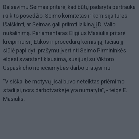
Balsavimu Seimas pritarė, kad būtų padaryta pertrauka
iki kito posėdžio. Seimo komitetas ir komisija turės
išaiškinti, ar Seimas gali priimti laikinąjį D. Valio
nušalinimą. Parlamentaras Eligijus Masiulis pritarė
kreipimuisi į Etikos ir procedūrų komisiją, tačiau jį
siūlė papildyti prašymu įvertinti Seimo Pirmininkės
elgesį svarstant klausimą, susijusį su Viktoro
Uspaskicho neliečiamybės darbo pratęsimu.
"Visiškai be motyvų jisai buvo neteiktas priėmimo
stadijai, nors darbotvarkėje yra numatyta", - teigė E.
Masiulis.