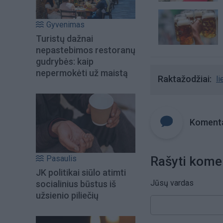
Gyvenimas
Turistų dažnai
nepastebimos restoranų
gudrybės: kaip
nepermokėti už maistą
Raktažodžiai
li
Komenta
Pasaulis
Rašyti kome
JK politikai siūlo atimti
Jūsų vardas
socialinius būstus iš
užsienio piliečių