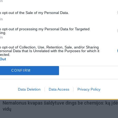
In
o opt-out of the Sale of my Personal Data.
In
to opt-out of processing my Personal Data for Targeted
acijos grįžusi Karina
Jūros šventę anksčiau puošęs
ing.
In
jo didžiausią savo
Anatolijus Klemencovas: gal jau
užtenka
o opt-out of Collection, Use, Retention, Sale, and/or Sharing
ersonal Data that Is Unrelated with the Purposes for which it
lected.
Out
omiausi
CONFIRM
Laive planuoja apgyvendinti 80 tūkstančių žmonių: kai
atrodys plaukiojantis miestas
Data Deletion
Data Access
Privacy Policy
Nemalonus kvapas šaldytuve dings be chemijos: ką įdėt
vidų