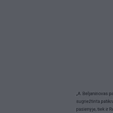
„A. Beljaninovas p
sugriežtinta patik
pasienyje, tiek ir 