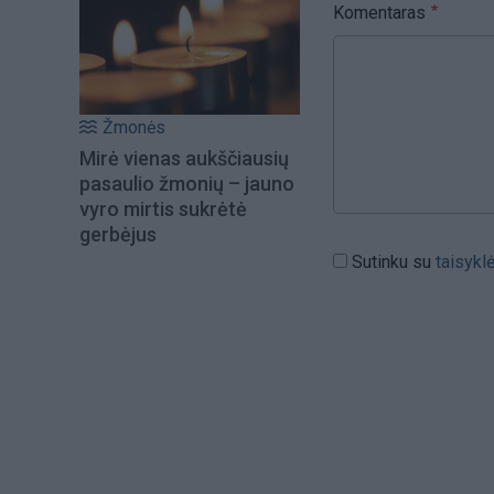
Komentaras
Žmonės
Mirė vienas aukščiausių
pasaulio žmonių – jauno
vyro mirtis sukrėtė
gerbėjus
Sutinku su
taisykl