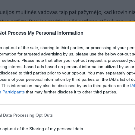
usijos muitinės vadovas taip pat pažymėjo, kad krovininia
ntys patikrai Rusijos muitinėje iki patikros atšaukimo vis 
 esą „ne dienų, o valandų klausimas“.
Not Process My Personal Information
taip pat įvyko Užsienio reikalų ministerijos (URM) Rytų
to opt-out of the sale, sharing to third parties, or processing of your per
formation for targeted advertising by us, please use the below opt-out s
ikos departamento direktoriaus Edmino Bagdono konsult
r selection. Please note that after your opt-out request is processed y
cijos URM Antrojo Europos departamento direktoriumi Vi
eing interest-based ads based on personal information utilized by us or
disclosed to third parties prior to your opt-out. You may separately opt-
kimo metu aptarti aktualiausi dvišalių santykių klausimai,
losure of your personal information by third parties on the IAB’s list of
s į Rusijos taikomas diskriminacines priemones Lietuvo
. This information may also be disclosed by us to third parties on the
IA
Participants
that may further disclose it to other third parties.
l Data Processing Opt Outs
o opt-out of the Sharing of my personal data.