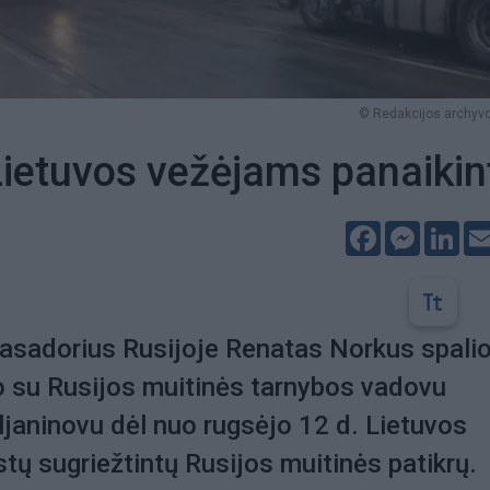
© Redakcijos archyvo
Lietuvos vežėjams panaikin
Facebook
Messeng
Lin
asadorius Rusijoje Renatas Norkus spali
o su Rusijos muitinės tarnybos vadovu
janinovu dėl nuo rugsėjo 12 d. Lietuvos
tų sugriežtintų Rusijos muitinės patikrų.