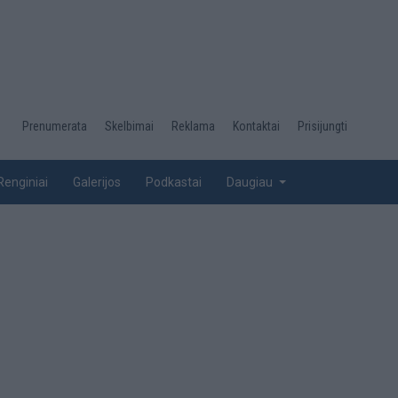
Desktop
Prenumerata
Skelbimai
Reklama
Kontaktai
Prisijungti
menu
top
Renginiai
Galerijos
Podkastai
Daugiau