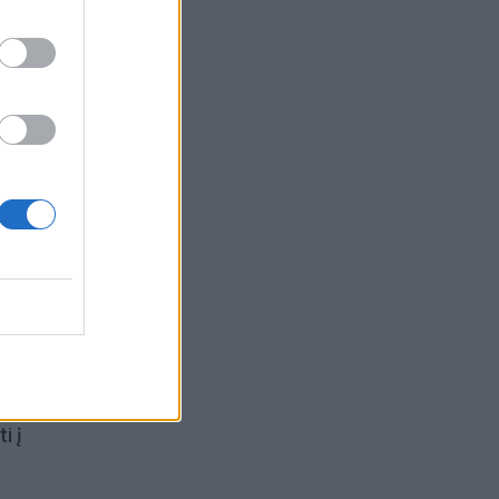
p
i į