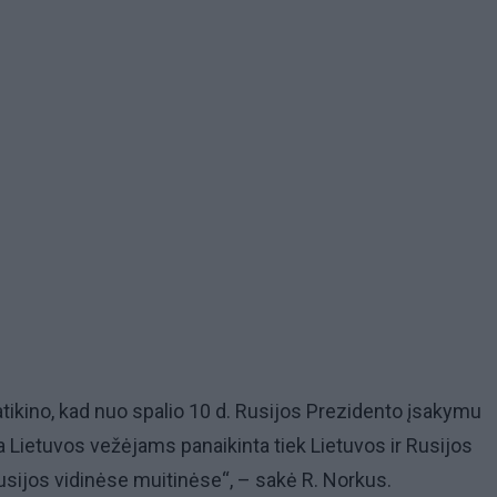
atikino, kad nuo spalio 10 d. Rusijos Prezidento įsakymu
ra Lietuvos vežėjams panaikinta tiek Lietuvos ir Rusijos
Rusijos vidinėse muitinėse“, – sakė R. Norkus.