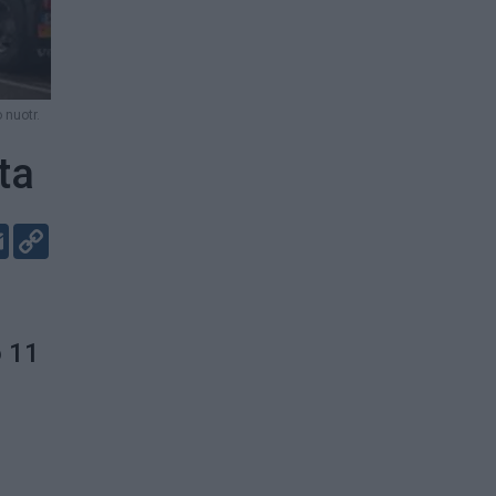
 nuotr.
ta
er
kedIn
Email
Copy
Link
o 11