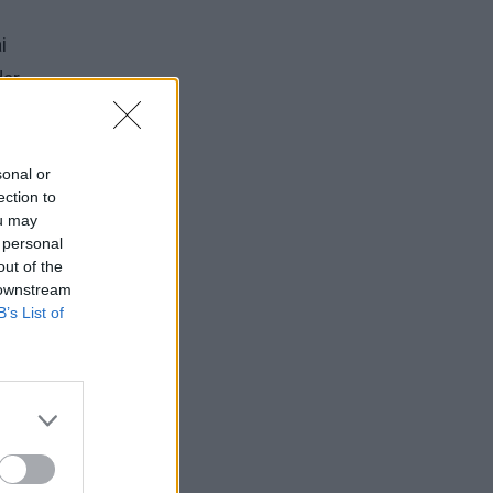
i
dar
sonal or
ection to
acijos
ou may
ktoru
 personal
out of the
 downstream
s
B’s List of