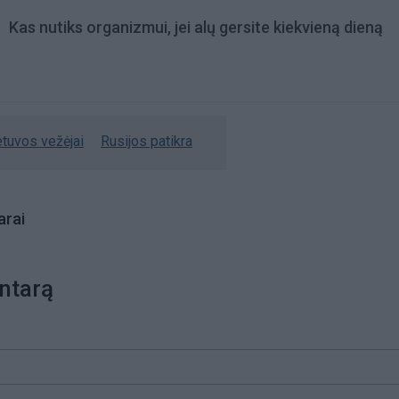
Kas nutiks organizmui, jei alų gersite kiekvieną dieną
etuvos vežėjai
Rusijos patikra
rai
ntarą