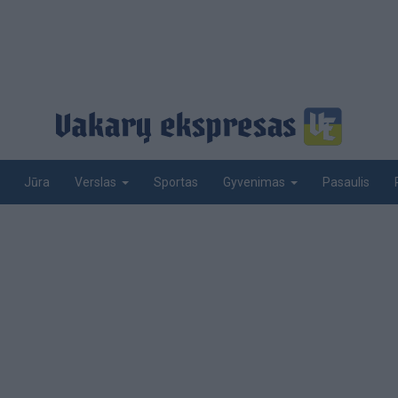
Jūra
Sportas
Pasaulis
Verslas
Gyvenimas