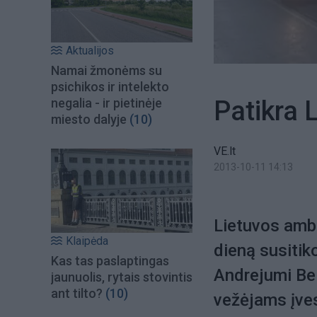
Aktualijos
Namai žmonėms su
psichikos ir intelekto
Patikra 
negalia - ir pietinėje
miesto dalyje
(10)
VE.lt
2013-10-11 14:13
Lietuvos amb
Klaipėda
dieną susitik
Kas tas paslaptingas
Andrejumi Bel
jaunuolis, rytais stovintis
ant tilto?
(10)
vežėjams įves