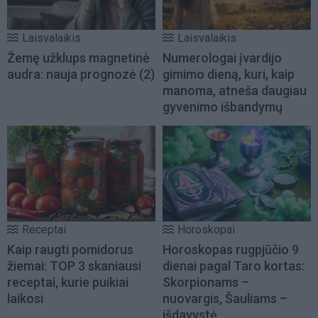
Laisvalaikis
Laisvalaikis
Žemę užklups magnetinė
Numerologai įvardijo
audra: nauja prognozė
(2)
gimimo dieną, kuri, kaip
manoma, atneša daugiau
gyvenimo išbandymų
Receptai
Horoskopai
Kaip raugti pomidorus
Horoskopas rugpjūčio 9
žiemai: TOP 3 skaniausi
dienai pagal Taro kortas:
receptai, kurie puikiai
Skorpionams –
laikosi
nuovargis, Šauliams –
išdavystė