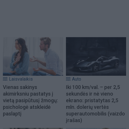
Laisvalaikis
Auto
Vienas sakinys
Iki 100 km/val. – per 2,5
akimirksniu pastatys į
sekundės ir nė vieno
vietą pasipūtusį žmogų:
ekrano: pristatytas 2,5
psichologė atskleidė
mln. dolerių vertės
paslaptį
superautomobilis (vaizdo
įrašas)