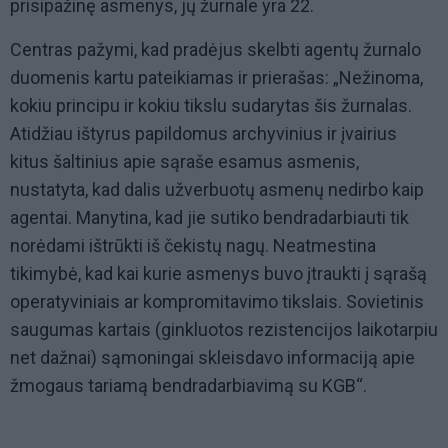
prisipažinę asmenys, jų žurnale yra 22.
Centras pažymi, kad pradėjus skelbti agentų žurnalo
duomenis kartu pateikiamas ir prierašas: „Nežinoma,
kokiu principu ir kokiu tikslu sudarytas šis žurnalas.
Atidžiau ištyrus papildomus archyvinius ir įvairius
kitus šaltinius apie sąraše esamus asmenis,
nustatyta, kad dalis užverbuotų asmenų nedirbo kaip
agentai. Manytina, kad jie sutiko bendradarbiauti tik
norėdami ištrūkti iš čekistų nagų. Neatmestina
tikimybė, kad kai kurie asmenys buvo įtraukti į sąrašą
operatyviniais ar kompromitavimo tikslais. Sovietinis
saugumas kartais (ginkluotos rezistencijos laikotarpiu
net dažnai) sąmoningai skleisdavo informaciją apie
žmogaus tariamą bendradarbiavimą su KGB“.