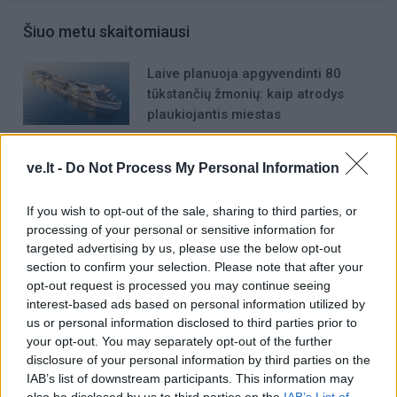
Šiuo metu skaitomiausi
Laive planuoja apgyvendinti 80
tūkstančių žmonių: kaip atrodys
plaukiojantis miestas
Nemalonus kvapas šaldytuve dings
ve.lt -
Do Not Process My Personal Information
be chemijos: ką įdėti į vidų
If you wish to opt-out of the sale, sharing to third parties, or
Horoskopas rugpjūčio 9 dienai
processing of your personal or sensitive information for
pagal Taro kortas: Skorpionams –
targeted advertising by us, please use the below opt-out
section to confirm your selection. Please note that after your
nuovargis, Šauliams – išdavystė
opt-out request is processed you may continue seeing
interest-based ads based on personal information utilized by
us or personal information disclosed to third parties prior to
your opt-out. You may separately opt-out of the further
disclosure of your personal information by third parties on the
IAB’s list of downstream participants. This information may
also be disclosed by us to third parties on the
IAB’s List of