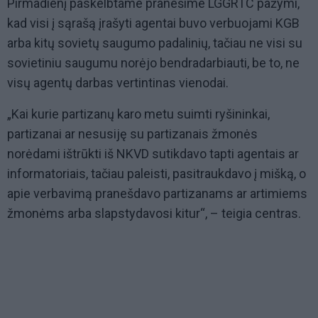
Pirmadienį paskelbtame pranešime LGGRTC pažymi,
kad visi į sąrašą įrašyti agentai buvo verbuojami KGB
arba kitų sovietų saugumo padalinių, tačiau ne visi su
sovietiniu saugumu norėjo bendradarbiauti, be to, ne
visų agentų darbas vertintinas vienodai.
„Kai kurie partizanų karo metu suimti ryšininkai,
partizanai ar nesusiję su partizanais žmonės
norėdami ištrūkti iš NKVD sutikdavo tapti agentais ar
informatoriais, tačiau paleisti, pasitraukdavo į mišką, o
apie verbavimą pranešdavo partizanams ar artimiems
žmonėms arba slapstydavosi kitur“, – teigia centras.