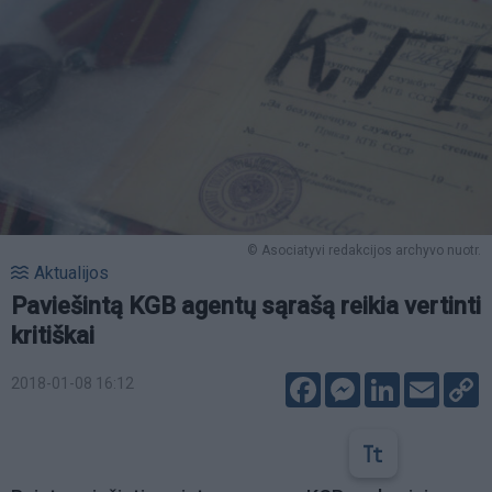
© Asociatyvi redakcijos archyvo nuotr.
Aktualijos
Paviešintą KGB agentų sąrašą reikia vertinti
kritiškai
Facebook
Messenger
LinkedIn
Email
C
2018-01-08 16:12
L