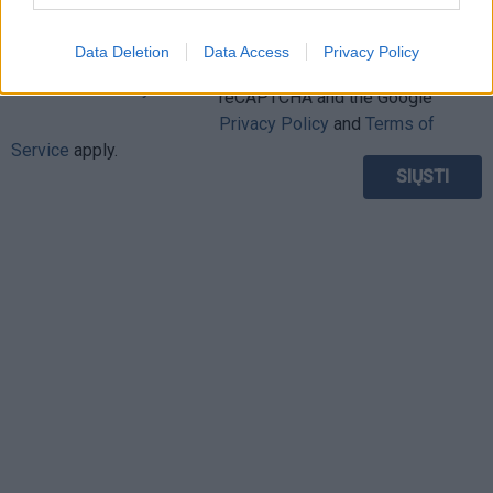
Data Deletion
Data Access
Privacy Policy
This site is protected by
Sutinku su
taisyklėmis
reCAPTCHA and the Google
Privacy Policy
and
Terms of
Service
apply.