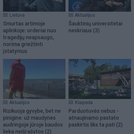
Lietuva
Aktualijos
Smurtas artimoje
Šauktinių universitetai
aplinkoje: orderiai nuo
neskriaus
(3)
tragedijų neapsaugo,
norima griežtinti
įstatymus
Aktualijos
Klaipėda
Rizikuoja gyvybe, bet ne
Parduotuvės nebus -
pinigine: už maudynes
atnaujinamo pastato
audringoje jūroje baudos
paskirtis liks ta pati
(2)
lieka neišrašytos
(2)