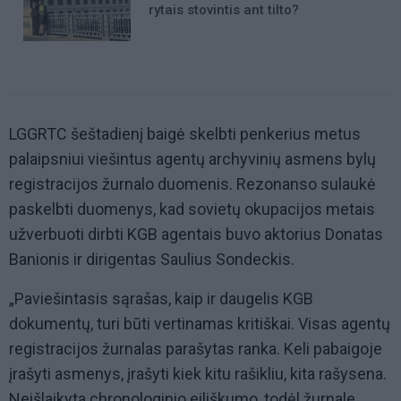
rytais stovintis ant tilto?
LGGRTC šeštadienį baigė skelbti penkerius metus
palaipsniui viešintus agentų archyvinių asmens bylų
registracijos žurnalo duomenis. Rezonanso sulaukė
paskelbti duomenys, kad sovietų okupacijos metais
užverbuoti dirbti KGB agentais buvo aktorius Donatas
Banionis ir dirigentas Saulius Sondeckis.
„Paviešintasis sąrašas, kaip ir daugelis KGB
dokumentų, turi būti vertinamas kritiškai. Visas agentų
registracijos žurnalas parašytas ranka. Keli pabaigoje
įrašyti asmenys, įrašyti kiek kitu rašikliu, kita rašysena.
Neišlaikyta chronologinio eiliškumo, todėl žurnale