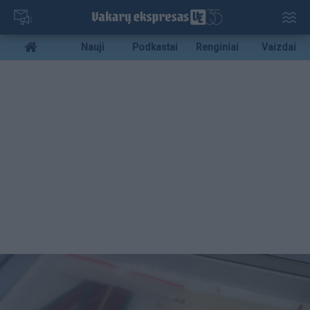
Pereiti
į
pagrindinį
Mobile
Nauji
Podkastai
Renginiai
Vaizdai
turinį
menu
bottom