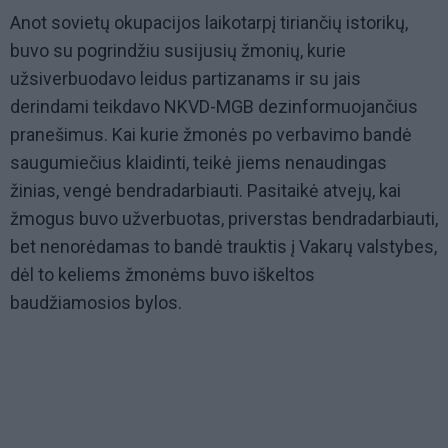
Anot sovietų okupacijos laikotarpį tiriančių istorikų,
buvo su pogrindžiu susijusių žmonių, kurie
užsiverbuodavo leidus partizanams ir su jais
derindami teikdavo NKVD-MGB dezinformuojančius
pranešimus. Kai kurie žmonės po verbavimo bandė
saugumiečius klaidinti, teikė jiems nenaudingas
žinias, vengė bendradarbiauti. Pasitaikė atvejų, kai
žmogus buvo užverbuotas, priverstas bendradarbiauti,
bet nenorėdamas to bandė trauktis į Vakarų valstybes,
dėl to keliems žmonėms buvo iškeltos
baudžiamosios bylos.