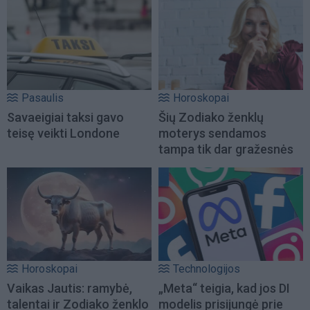
Pasaulis
Horoskopai
Savaeigiai taksi gavo
Šių Zodiako ženklų
teisę veikti Londone
moterys sendamos
tampa tik dar gražesnės
Horoskopai
Technologijos
Vaikas Jautis: ramybė,
„Meta“ teigia, kad jos DI
talentai ir Zodiako ženklo
modelis prisijungė prie