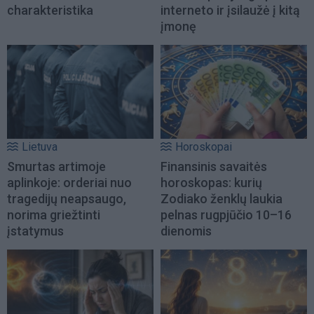
charakteristika
interneto ir įsilaužė į kitą
įmonę
Lietuva
Horoskopai
Smurtas artimoje
Finansinis savaitės
aplinkoje: orderiai nuo
horoskopas: kurių
tragedijų neapsaugo,
Zodiako ženklų laukia
norima griežtinti
pelnas rugpjūčio 10–16
įstatymus
dienomis