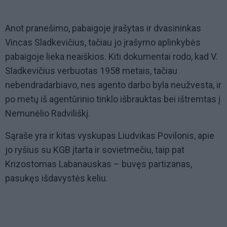
Anot pranešimo, pabaigoje įrašytas ir dvasininkas
Vincas Sladkevičius, tačiau jo įrašymo aplinkybės
pabaigoje lieka neaiškios. Kiti dokumentai rodo, kad V.
Sladkevičius verbuotas 1958 metais, tačiau
nebendradarbiavo, nes agento darbo byla neužvesta, ir
po metų iš agentūrinio tinklo išbrauktas bei ištremtas į
Nemunėlio Radviliškį.
Sąraše yra ir kitas vyskupas Liudvikas Povilonis, apie
jo ryšius su KGB įtarta ir sovietmečiu, taip pat
Krizostomas Labanauskas – buvęs partizanas,
pasukęs išdavystės keliu.