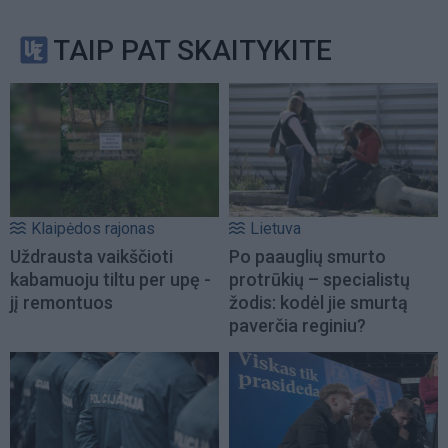
TAIP PAT SKAITYKITE
Klaipėdos rajonas
Lietuva
Uždrausta vaikščioti
Po paauglių smurto
kabamuoju tiltu per upę -
protrūkių – specialistų
jį remontuos
žodis: kodėl jie smurtą
paverčia reginiu?