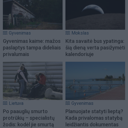
Gyvenimas
Mokslas
Gyvenimas kaime: mažos
Kita savaitė bus ypatinga:
paslaptys tampa dideliais
šią dieną verta pasižymėti
privalumais
kalendoriuje
Lietuva
Gyvenimas
Po paauglių smurto
Planuojate statyti lieptą?
protrūkių – specialistų
Kada privalomas statybą
žodis: kodėl jie smurtą
leidžiantis dokumentas