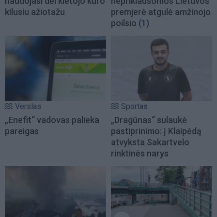
naudojasi dėl kietojo kuro
nepriklausomos Lietuvos
kilusiu ažiotažu
premjerė atgulė amžinojo
poilsio
(1)
Verslas
Sportas
„Enefit“ vadovas palieka
„Dragūnas“ sulaukė
pareigas
pastiprinimo: į Klaipėdą
atvyksta Sakartvelo
rinktinės narys