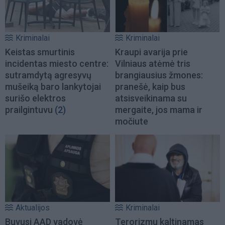
Kriminalai
Kriminalai
Keistas smurtinis
Kraupi avarija prie
incidentas miesto centre:
Vilniaus atėmė tris
sutramdytą agresyvų
brangiausius žmones:
mušeiką baro lankytojai
pranešė, kaip bus
surišo elektros
atsisveikinama su
prailgintuvu
(2)
mergaite, jos mama ir
močiute
Aktualijos
Kriminalai
Buvusi AAD vadovė
Terorizmu kaltinamas