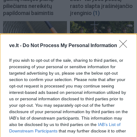
piliečiams nereikėtų
rasto slapta įrašinėjančio
papildomai baimintis
įrenginio
(1)
ve.lt -
Do Not Process My Personal Information
If you wish to opt-out of the sale, sharing to third parties, or
Aktualijos
Lietuva
processing of your personal or sensitive information for
targeted advertising by us, please use the below opt-out
Eksperimentas Nidos
Pirmoji atkurtos
section to confirm your selection. Please note that after your
uoste: išbandomas būdas
nepriklausomos Lietuvos
opt-out request is processed you may continue seeing
sumažinti vandens
premjerė atgulė amžinojo
interest-based ads based on personal information utilized by
„žydėjimą“
poilsio
(1)
us or personal information disclosed to third parties prior to
your opt-out. You may separately opt-out of the further
disclosure of your personal information by third parties on the
IAB’s list of downstream participants. This information may
also be disclosed by us to third parties on the
IAB’s List of
Downstream Participants
that may further disclose it to other