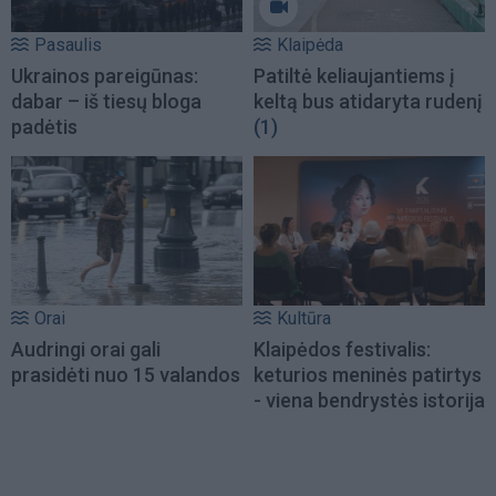
Pasaulis
Klaipėda
Ukrainos pareigūnas:
Patiltė keliaujantiems į
dabar – iš tiesų bloga
keltą bus atidaryta rudenį
padėtis
(1)
Orai
Kultūra
Audringi orai gali
Klaipėdos festivalis:
prasidėti nuo 15 valandos
keturios meninės patirtys
- viena bendrystės istorija