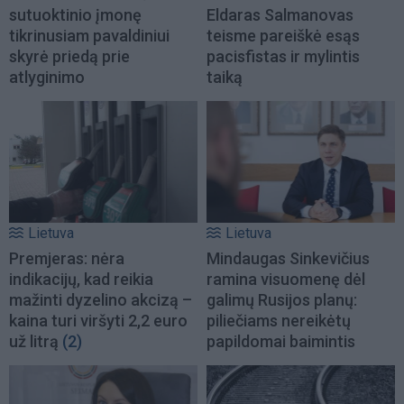
sutuoktinio įmonę
Eldaras Salmanovas
tikrinusiam pavaldiniui
teisme pareiškė esąs
skyrė priedą prie
pacisfistas ir mylintis
atlyginimo
taiką
Lietuva
Lietuva
Premjeras: nėra
Mindaugas Sinkevičius
indikacijų, kad reikia
ramina visuomenę dėl
mažinti dyzelino akcizą –
galimų Rusijos planų:
kaina turi viršyti 2,2 euro
piliečiams nereikėtų
už litrą
(2)
papildomai baimintis