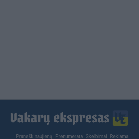
Load
More
Footer
Pranešk naujieną
Prenumerata
Skelbimai
Reklama