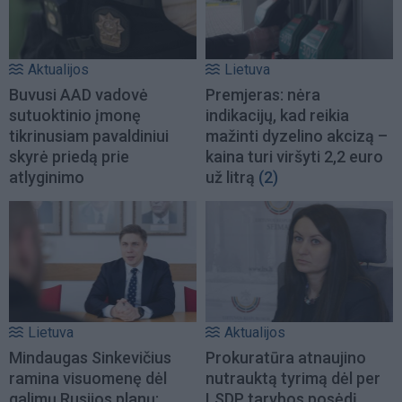
Aktualijos
Lietuva
Buvusi AAD vadovė
Premjeras: nėra
sutuoktinio įmonę
indikacijų, kad reikia
tikrinusiam pavaldiniui
mažinti dyzelino akcizą –
skyrė priedą prie
kaina turi viršyti 2,2 euro
atlyginimo
už litrą
(2)
Lietuva
Aktualijos
Mindaugas Sinkevičius
Prokuratūra atnaujino
ramina visuomenę dėl
nutrauktą tyrimą dėl per
galimų Rusijos planų:
LSDP tarybos posėdį