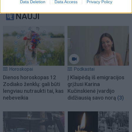
Data Deletion
Data Access
Privacy Policy
NAUJI
Horoskopai
Podkastai
Dienos horoskopas 12
Į Klaipėdą iš emigracijos
Zodiako ženklų: gali būti
grįžusi Karina
lengviau nutraukti tai, kas
Kučinskienė įvardijo
nebeveikia
didžiausią savo norą
(3)