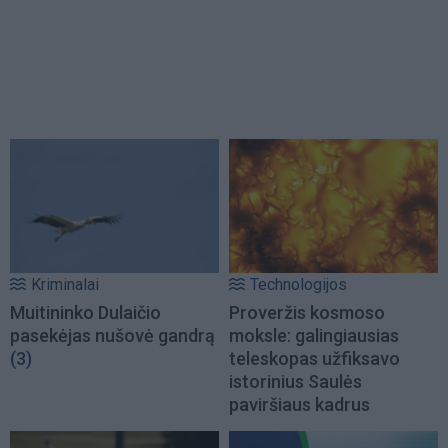
Kriminalai
Technologijos
Muitininko Dulaičio
Proveržis kosmoso
pasekėjas nušovė gandrą
moksle: galingiausias
(3)
teleskopas užfiksavo
istorinius Saulės
paviršiaus kadrus