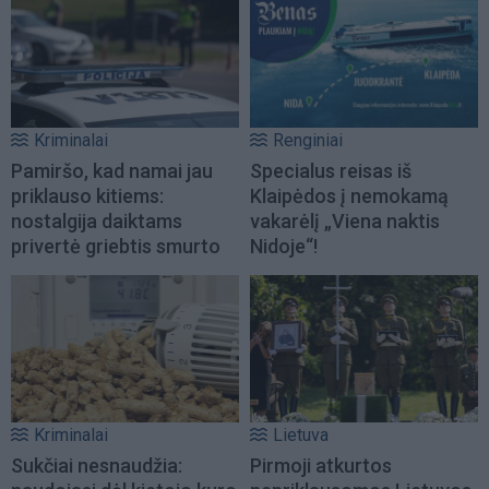
Kriminalai
Renginiai
Pamiršo, kad namai jau
Specialus reisas iš
priklauso kitiems:
Klaipėdos į nemokamą
nostalgija daiktams
vakarėlį „Viena naktis
privertė griebtis smurto
Nidoje“!
Kriminalai
Lietuva
Sukčiai nesnaudžia:
Pirmoji atkurtos