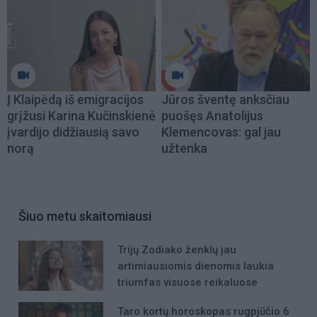
Į Klaipėdą iš emigracijos
Jūros šventę anksčiau
grįžusi Karina Kučinskienė
puošęs Anatolijus
įvardijo didžiausią savo
Klemencovas: gal jau
norą
užtenka
Šiuo metu skaitomiausi
Trijų Zodiako ženklų jau
artimiausiomis dienomis laukia
triumfas visuose reikaluose
Taro kortų horoskopas rugpjūčio 6