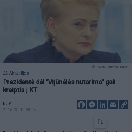
© Stasio Žumbio nuotr.
Aktualijos
Prezidentė dėl "Vijūnėlės nutarimo" gali
kreiptis į KT
Facebook
Messenger
LinkedIn
Email
C
ELTA
L
2016-03-10 09:05