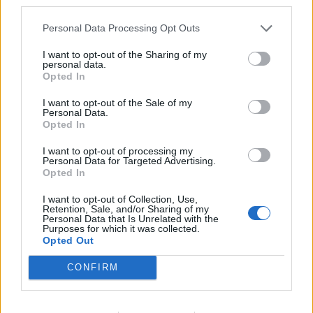
third parties.
Klaipėda
Lietuva
Personal Data Processing Opt Outs
Patiltė keliaujantiems į
Statybos inspekcija
I want to opt-out of the Sharing of my
keltą bus atidaryta rudenį
Pinskų sodyboje nustatė
personal data.
(1)
dar vieną pažeidimą:
Opted In
nurodyta nugriauti dalį
I want to opt-out of the Sale of my
terasos
(2)
Personal Data.
Opted In
I want to opt-out of processing my
Personal Data for Targeted Advertising.
Opted In
I want to opt-out of Collection, Use,
Retention, Sale, and/or Sharing of my
Personal Data that Is Unrelated with the
Purposes for which it was collected.
Opted Out
CONFIRM