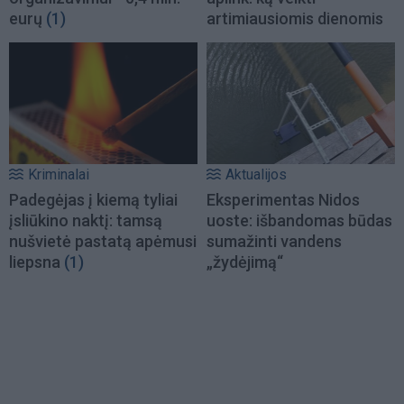
eurų
(1)
artimiausiomis dienomis
Kriminalai
Aktualijos
Padegėjas į kiemą tyliai
Eksperimentas Nidos
įsliūkino naktį: tamsą
uoste: išbandomas būdas
nušvietė pastatą apėmusi
sumažinti vandens
liepsna
(1)
„žydėjimą“