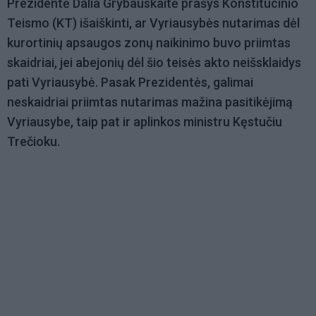
Prezidentė Dalia Grybauskaitė prašys Konstitucinio
Teismo (KT) išaiškinti, ar Vyriausybės nutarimas dėl
kurortinių apsaugos zonų naikinimo buvo priimtas
skaidriai, jei abejonių dėl šio teisės akto neišsklaidys
pati Vyriausybė. Pasak Prezidentės, galimai
neskaidriai priimtas nutarimas mažina pasitikėjimą
Vyriausybe, taip pat ir aplinkos ministru Kęstučiu
Trečioku.