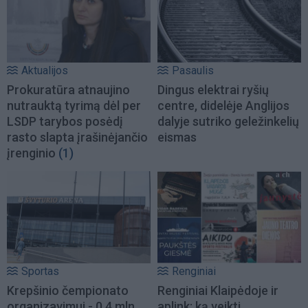
Aktualijos
Pasaulis
Prokuratūra atnaujino
Dingus elektrai ryšių
nutrauktą tyrimą dėl per
centre, didelėje Anglijos
LSDP tarybos posėdį
dalyje sutriko geležinkelių
rasto slapta įrašinėjančio
eismas
įrenginio
(1)
Sportas
Renginiai
Krepšinio čempionato
Renginiai Klaipėdoje ir
organizavimui - 0,4 mln.
aplink: ką veikti