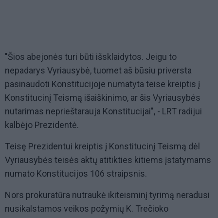
"Šios abejonės turi būti išsklaidytos. Jeigu to
nepadarys Vyriausybė, tuomet aš būsiu priversta
pasinaudoti Konstitucijoje numatyta teise kreiptis į
Konstitucinį Teismą išaiškinimo, ar šis Vyriausybės
nutarimas neprieštarauja Konstitucijai", - LRT radijui
kalbėjo Prezidentė.
Teisę Prezidentui kreiptis į Konstitucinį Teismą dėl
Vyriausybės teisės aktų atitikties kitiems įstatymams
numato Konstitucijos 106 straipsnis.
Nors prokuratūra nutraukė ikiteisminį tyrimą neradusi
nusikalstamos veikos požymių K. Trečioko