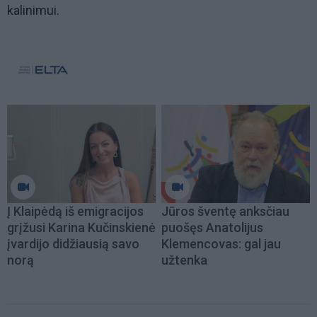
kalinimui.
Į Klaipėdą iš emigracijos
Jūros šventę anksčiau
grįžusi Karina Kučinskienė
puošęs Anatolijus
įvardijo didžiausią savo
Klemencovas: gal jau
norą
užtenka