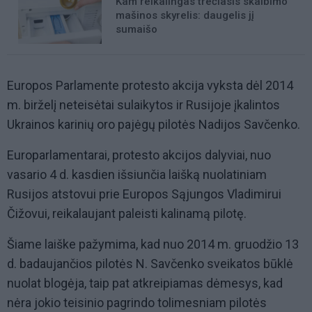
Kam reikalingas trečiasis skalbimo
mašinos skyrelis: daugelis jį
sumaišo
Europos Parlamente protesto akcija vyksta dėl 2014
m. birželį neteisėtai sulaikytos ir Rusijoje įkalintos
Ukrainos karinių oro pajėgų pilotės Nadijos Savčenko.
Europarlamentarai, protesto akcijos dalyviai, nuo
vasario 4 d. kasdien išsiunčia laišką nuolatiniam
Rusijos atstovui prie Europos Sąjungos Vladimirui
Čižovui, reikalaujant paleisti kalinamą pilotę.
Šiame laiške pažymima, kad nuo 2014 m. gruodžio 13
d. badaujančios pilotės N. Savčenko sveikatos būklė
nuolat blogėja, taip pat atkreipiamas dėmesys, kad
nėra jokio teisinio pagrindo tolimesniam pilotės