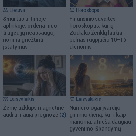
Lietuva
Horoskopai
Smurtas artimoje
Finansinis savaitės
aplinkoje: orderiai nuo
horoskopas: kurių
tragedijų neapsaugo,
Zodiako ženklų laukia
norima griežtinti
pelnas rugpjūčio 10–16
įstatymus
dienomis
Laisvalaikis
Laisvalaikis
Žemę užklups magnetinė
Numerologai įvardijo
audra: nauja prognozė
(2)
gimimo dieną, kuri, kaip
manoma, atneša daugiau
gyvenimo išbandymų