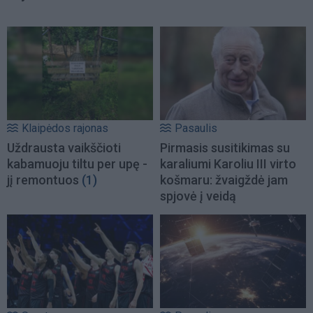
Klaipėdos rajonas
Pasaulis
Uždrausta vaikščioti
Pirmasis susitikimas su
kabamuoju tiltu per upę -
karaliumi Karoliu III virto
jį remontuos
(1)
košmaru: žvaigždė jam
spjovė į veidą