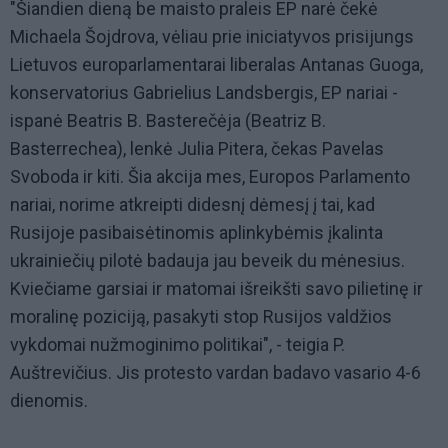
"Šiandien dieną be maisto praleis EP narė čekė
Michaela Šojdrova, vėliau prie iniciatyvos prisijungs
Lietuvos europarlamentarai liberalas Antanas Guoga,
konservatorius Gabrielius Landsbergis, EP nariai -
ispanė Beatris B. Basterečėja (Beatriz B.
Basterrechea), lenkė Julia Pitera, čekas Pavelas
Svoboda ir kiti. Šia akcija mes, Europos Parlamento
nariai, norime atkreipti didesnį dėmesį į tai, kad
Rusijoje pasibaisėtinomis aplinkybėmis įkalinta
ukrainiečių pilotė badauja jau beveik du mėnesius.
Kviečiame garsiai ir matomai išreikšti savo pilietinę ir
moralinę poziciją, pasakyti stop Rusijos valdžios
vykdomai nužmoginimo politikai", - teigia P.
Auštrevičius. Jis protesto vardan badavo vasario 4-6
dienomis.