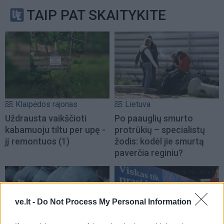
TAIP PAT SKAITYKITE
Klaipėdos rajonas
Lietuva
Uždrausta vaikščioti
Po paauglių smurto
kabamuoju tiltu per upę -
protrūkių – specialistų
jį remontuos
(1)
žodis: kodėl jie smurtą
paverčia reginiu?
ve.lt -
Do Not Process My Personal Information