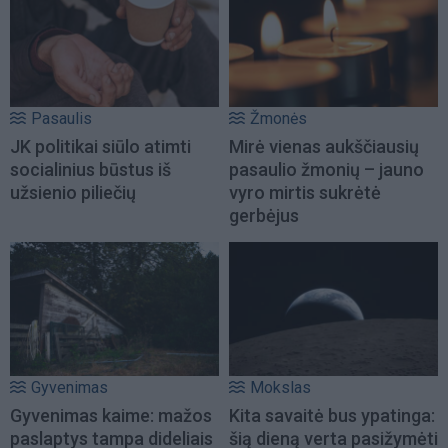
Pasaulis
Žmonės
JK politikai siūlo atimti
Mirė vienas aukščiausių
socialinius būstus iš
pasaulio žmonių – jauno
užsienio piliečių
vyro mirtis sukrėtė
gerbėjus
Gyvenimas
Mokslas
Gyvenimas kaime: mažos
Kita savaitė bus ypatinga:
paslaptys tampa dideliais
šią dieną verta pasižymėti