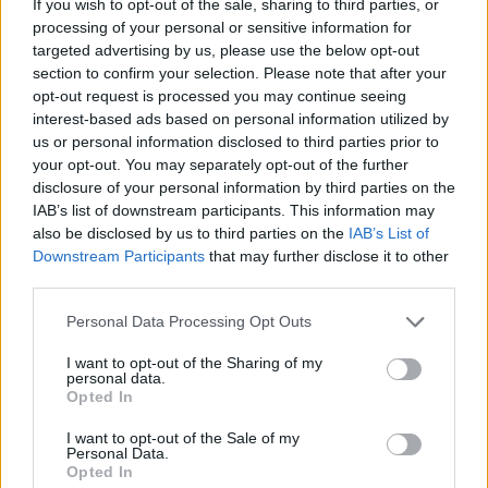
If you wish to opt-out of the sale, sharing to third parties, or
processing of your personal or sensitive information for
Lietuva
Aktualijos
targeted advertising by us, please use the below opt-out
Smurtas artimoje
Šauktinių universitetai
section to confirm your selection. Please note that after your
aplinkoje: orderiai nuo
neskriaus
(3)
opt-out request is processed you may continue seeing
tragedijų neapsaugo,
interest-based ads based on personal information utilized by
norima griežtinti
us or personal information disclosed to third parties prior to
įstatymus
your opt-out. You may separately opt-out of the further
disclosure of your personal information by third parties on the
IAB’s list of downstream participants. This information may
also be disclosed by us to third parties on the
IAB’s List of
Downstream Participants
that may further disclose it to other
third parties.
Personal Data Processing Opt Outs
Aktualijos
Klaipėda
I want to opt-out of the Sharing of my
personal data.
Rizikuoja gyvybe, bet ne
Parduotuvės nebus -
Opted In
pinigine: už maudynes
atnaujinamo pastato
audringoje jūroje baudos
paskirtis liks ta pati
(2)
I want to opt-out of the Sale of my
Personal Data.
lieka neišrašytos
(2)
Opted In