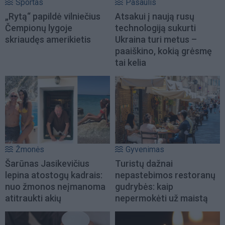
Sportas
Pasaulis
„Rytą“ papildė vilniečius
Atsakui į naują rusų
Čempionų lygoje
technologiją sukurti
skriaudęs amerikietis
Ukraina turi metus –
paaiškino, kokią grėsmę
tai kelia
Žmonės
Gyvenimas
Šarūnas Jasikevičius
Turistų dažnai
lepina atostogų kadrais:
nepastebimos restoranų
nuo žmonos neįmanoma
gudrybės: kaip
atitraukti akių
nepermokėti už maistą