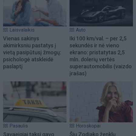
Laisvalaikis
Auto
Vienas sakinys
Iki 100 km/val. – per 2,5
akimirksniu pastatys į
sekundės ir nė vieno
vietą pasipūtusį žmogų:
ekrano: pristatytas 2,5
psichologė atskleidė
mln. dolerių vertės
paslaptį
superautomobilis (vaizdo
įrašas)
Pasaulis
Horoskopai
Savaeigiai taksi gavo
Šių Zodiako ženklų