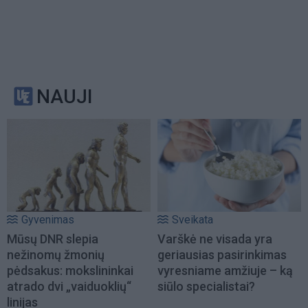
NAUJI
Gyvenimas
Sveikata
Mūsų DNR slepia
Varškė ne visada yra
nežinomų žmonių
geriausias pasirinkimas
pėdsakus: mokslininkai
vyresniame amžiuje – ką
atrado dvi „vaiduoklių“
siūlo specialistai?
linijas