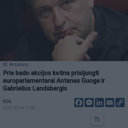
Aktualijos
Prie bado akcijos ketina prisijungti
europarlamentarai Antanas Guoga ir
Gabrielius Landsbergis
Facebook
Messenger
LinkedIn
Email
C
ELTA
L
2015-02-06 15:08