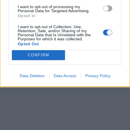
I want to opt-out of processing my
Personal Data for Targeted Advertising.
Opted In
I want to opt-out of Collection, Use,
Retention, Sale, and/or Sharing of my
Personal Data that Is Unrelated with the
Purposes for which it was collected.
Lietuva
Klaipėda
Opted Out
Užulėnyje – Smetoninių
Kelininkai gali
CONFIRM
šventė: istorikai kels
patriukšmauti naktį:
neatsakytus prezidento
remontuojama svarbi
epochos klausimus
(2)
eismo arterija
(4)
Data Deletion
Data Access
Privacy Policy