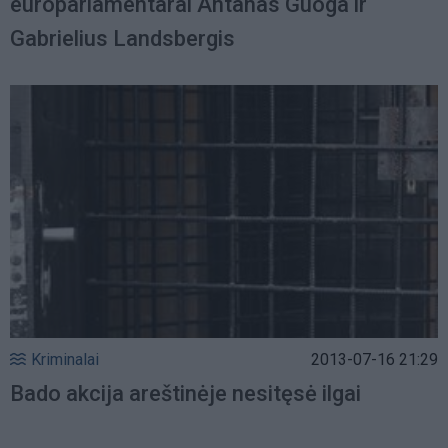
europarlamentarai Antanas Guoga ir
Gabrielius Landsbergis
Kriminalai
2013-07-16 21:29
Bado akcija areštinėje nesitęsė ilgai