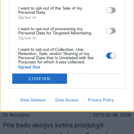
Kriminalai
2015-09-16 13:12
I want to opt-out of the Sale of my
Personal Data.
Kaliniai baigė bado akciją
Opted In
I want to opt-out of processing my
Personal Data for Targeted Advertising.
Opted In
I want to opt-out of Collection, Use,
Retention, Sale, and/or Sharing of my
Personal Data that Is Unrelated with the
Purposes for which it was collected.
Opted Out
CONFIRM
Data Deletion
Data Access
Privacy Policy
Aktualijos
2015-02-06 15:08
Prie bado akcijos ketina prisijungti