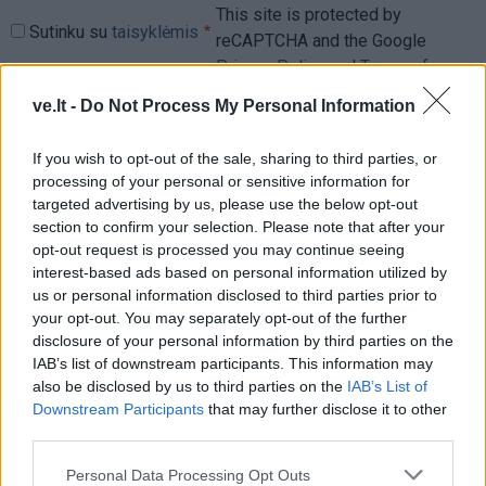
This site is protected by
Sutinku su
taisyklėmis
reCAPTCHA and the Google
Privacy Policy
and
Terms of
Service
apply.
ve.lt -
Do Not Process My Personal Information
If you wish to opt-out of the sale, sharing to third parties, or
processing of your personal or sensitive information for
targeted advertising by us, please use the below opt-out
section to confirm your selection. Please note that after your
opt-out request is processed you may continue seeing
interest-based ads based on personal information utilized by
us or personal information disclosed to third parties prior to
your opt-out. You may separately opt-out of the further
disclosure of your personal information by third parties on the
IAB’s list of downstream participants. This information may
also be disclosed by us to third parties on the
IAB’s List of
Downstream Participants
that may further disclose it to other
third parties.
Personal Data Processing Opt Outs
TAIP PAT SKAITYKITE