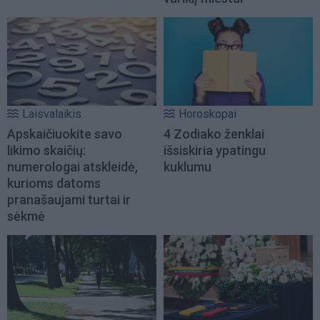
Laisvalaikis
Horoskopai
Apskaičiuokite savo
4 Zodiako ženklai
likimo skaičių:
išsiskiria ypatingu
numerologai atskleidė,
kuklumu
kurioms datoms
pranašaujami turtai ir
sėkmė