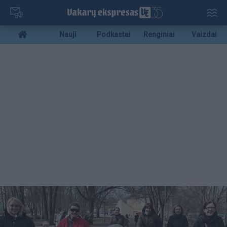
Pereiti
į
pagrindinį
Mobile
Nauji
Podkastai
Renginiai
Vaizdai
turinį
menu
bottom