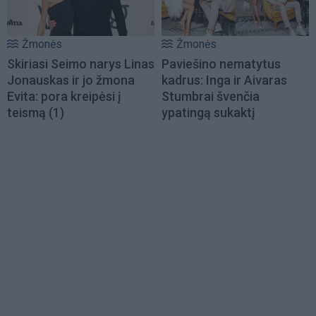
Žmonės
Žmonės
Skiriasi Seimo narys Linas
Paviešino nematytus
Jonauskas ir jo žmona
kadrus: Inga ir Aivaras
Evita: pora kreipėsi į
Stumbrai švenčia
teismą
(1)
ypatingą sukaktį