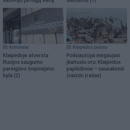
iškovojo pirmąją vietą
vilionėms
(1)
Kriminalai
Klaipėdos pulsas
Klaipėdoje atversta
Poilsiautojai mėgaujasi
Rusijos saugumo
įkaitusiu oru: Klaipėdos
pareigūno šnipinėjimo
paplūdimiai – sausakimši
byla
(2)
(vaizdo įrašas)