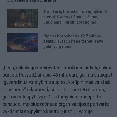
Taro kortų horoskopas rugpjūčio 6
dienai: Svarstyklėms – sėkmė,
Jaučiams – greiti sprendimai
Dienos horoskopas 12 Zodiako
ženklų: svarbu neperžengti savo
galimybių ribos
„Lėšų, reikalingų motinystės išmokoms didinti, galima
surasti. Pavyzdžiui, apie 43 mln. eurų galima sutaupyti
įgyvendinus valstybinio audito „Aprūpinimas vaistais
ligoninėse“ rekomendacijas. Dar apie 58 mln. eurų
galima sutaupyti įvykdžius tarnybinio transporto
panaudojimo biudžetinėse organizacijose pertvarką,
vykdant kuro įpylimo kontrolę ir t.t.“, - vardijo