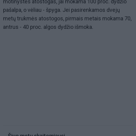
motinystės atostogas, jai mokama 100 proc. dydžio
pašalpa, o vėliau - špyga. Jei pasirenkamos dvejų
metų trukmės atostogos, pirmais metais mokama 70,
antrus - 40 proc. algos dydžio išmoka.
Šiuo metu skaitomiausi