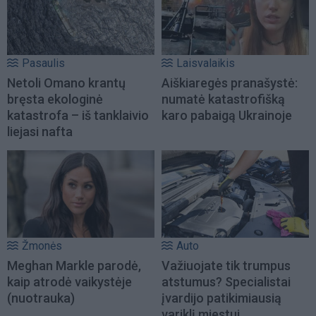
Pasaulis
Laisvalaikis
Netoli Omano krantų
Aiškiaregės pranašystė:
bręsta ekologinė
numatė katastrofišką
katastrofa – iš tanklaivio
karo pabaigą Ukrainoje
liejasi nafta
Žmonės
Auto
Meghan Markle parodė,
Važiuojate tik trumpus
kaip atrodė vaikystėje
atstumus? Specialistai
(nuotrauka)
įvardijo patikimiausią
variklį miestui