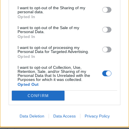
I want to opt-out of the Sharing of my
personal data.
Opted In
I want to opt-out of the Sale of my
Personal Data.
Opted In
I want to opt-out of processing my
Aktualijos
Lietuva
Personal Data for Targeted Advertising.
Ant tako - dviratininkų ir
Ketvirtadienį bus
Opted In
pėsčiųjų karas dėl
palaidota pirmoji
I want to opt-out of Collection, Use,
kiekvieno centimetro
(1)
nepriklausomos Lietuvos
Retention, Sale, and/or Sharing of my
premjerė Prunskienė
Personal Data that Is Unrelated with the
Purposes for which it was collected.
Opted Out
CONFIRM
Data Deletion
Data Access
Privacy Policy
Lietuva
Klaipėda