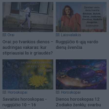
Orai
Laisvalaikis
Orai: po tvankios dienos –
Rugpjūčio 6-ąją vardo
audringas vakaras: kur
dieną švenčia
stipriausiai lis ir griaudės?
Horoskopai
Horoskopai
Savaitės horoskopas -
Dienos horoskopas 12
rugpjūčio 10 – 16
Zodiako ženklų: svarbu