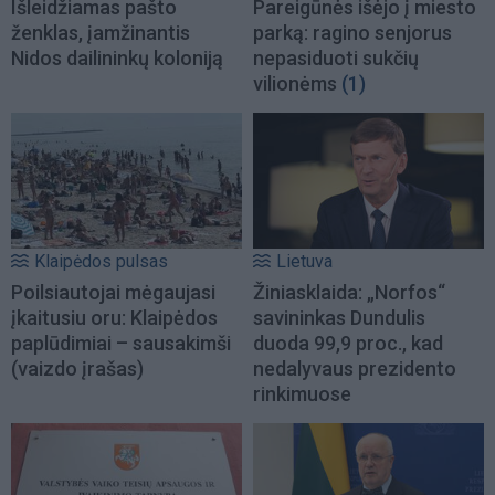
Išleidžiamas pašto
Pareigūnės išėjo į miesto
ženklas, įamžinantis
parką: ragino senjorus
Nidos dailininkų koloniją
nepasiduoti sukčių
vilionėms
(1)
Klaipėdos pulsas
Lietuva
Poilsiautojai mėgaujasi
Žiniasklaida: „Norfos“
įkaitusiu oru: Klaipėdos
savininkas Dundulis
paplūdimiai – sausakimši
duoda 99,9 proc., kad
(vaizdo įrašas)
nedalyvaus prezidento
rinkimuose