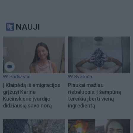
NAUJI
Podkastai
Sveikata
Į Klaipėdą iš emigracijos
Plaukai mažiau
grįžusi Karina
riebaluosis: į šampūną
Kučinskienė įvardijo
tereikia įberti vieną
didžiausią savo norą
ingredientą