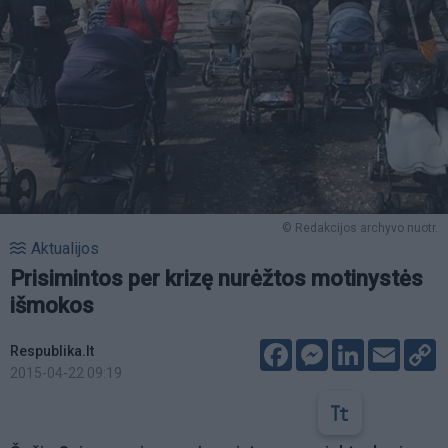
© Redakcijos archyvo nuotr.
Aktualijos
Prisimintos per krizę nurėžtos motinystės
išmokos
Facebook
Messenger
LinkedIn
Email
C
Respublika.lt
L
2015-04-22 09:19