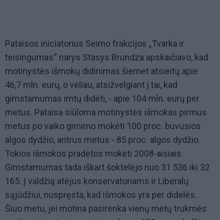
Pataisos iniciatorius Seimo frakcijos „Tvarka ir
teisingumas“ narys Stasys Brundza apskaičiavo, kad
motinystės išmokų didinimas šiemet atsieitų apie
46,7 mln. eurų, o vėliau, atsižvelgiant į tai, kad
gimstamumas imtų didėti, - apie 104 mln. eurų per
metus. Pataisa siūloma motinystės išmokas pirmus
metus po vaiko gimimo mokėti 100 proc. buvusios
algos dydžio, antrus metus - 85 proc. algos dydžio.
Tokios išmokos pradėtos mokėti 2008-aisiais.
Gimstamumas tada iškart šoktelėjo nuo 31 536 iki 32
165. Į valdžią atėjus konservatoriams ir Liberalų
sąjūdžiui, nuspręsta, kad išmokos yra per didelės.
Šiuo metu, jei motina pasirenka vienų metų trukmės