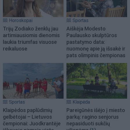
Horoskopai
Sportas
Trijų Zodiako ženklų jau
Aiškėja Modesto
artimiausiomis dienomis
Paulausko skulptūros
laukia triumfas visuose
pastatymo data:
reikaluose
nuomonę apie ją išsakė ir
pats olimpinis čempionas
Sportas
Klaipėda
Klaipėdos paplūdimių
Pareigūnės išėjo į miesto
gelbėtojai – Lietuvos
parką: ragino senjorus
čempionai: Juodkrantėje
nepasiduoti sukčių