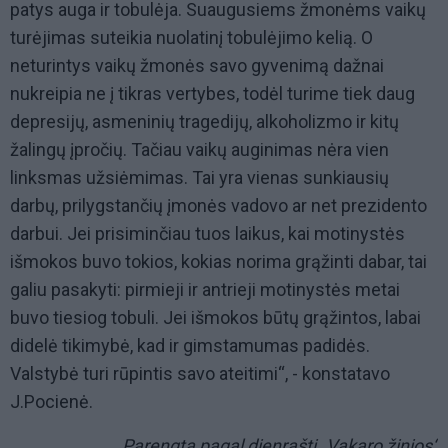
patys auga ir tobulėja. Suaugusiems žmonėms vaikų
turėjimas suteikia nuolatinį tobulėjimo kelią. O
neturintys vaikų žmonės savo gyvenimą dažnai
nukreipia ne į tikras vertybes, todėl turime tiek daug
depresijų, asmeninių tragedijų, alkoholizmo ir kitų
žalingų įpročių. Tačiau vaikų auginimas nėra vien
linksmas užsiėmimas. Tai yra vienas sunkiausių
darbų, prilygstančių įmonės vadovo ar net prezidento
darbui. Jei prisiminčiau tuos laikus, kai motinystės
išmokos buvo tokios, kokias norima grąžinti dabar, tai
galiu pasakyti: pirmieji ir antrieji motinystės metai
buvo tiesiog tobuli. Jei išmokos būtų grąžintos, labai
didelė tikimybė, kad ir gimstamumas padidės.
Valstybė turi rūpintis savo ateitimi“, - konstatavo
J.Pocienė.
Parengta pagal dienraštį „Vakaro žinios“