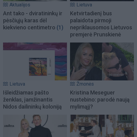
Aktualijos
Lietuva
Ant tako - dviratininkų ir
Ketvirtadienį bus
pėsčiųjų karas dėl
palaidota pirmoji
kiekvieno centimetro
(1)
nepriklausomos Lietuvos
premjerė Prunskienė
Lietuva
Žmonės
Išleidžiamas pašto
Kristina Meseguer
ženklas, įamžinantis
nustebino: parodė naują
Nidos dailininkų koloniją
mylimąjį?