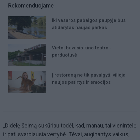
Rekomenduojame
Iki vasaros pabaigos paupyje bus
atidarytas naujas parkas
Vietoj buvusio kino teatro -
parduotuvė
Į restoraną ne tik pavalgyti: vilioja
naujos patirtys ir emocijos
„Didelę šeimą sukūriau todėl, kad, manau, tai vienintelė
ir pati svarbiausia vertybė. Tėvai, auginantys vaikus,