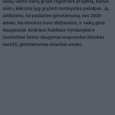
Šešių Seimo narių grupė registravo projektą, kuriuo
siūlo į ikikrizinį lygį grąžinti motinystės pašalpas. Jų
įsitikinimu, tai paskatins gimstamumą, nes 2008-
aisiais, kai išmokos buvo didžiausios, ir vaikų gimė
daugiausiai. Andriaus Kubiliaus Vyriausybei ir
tuometinei Seimo daugumai nusprendus išmokas
nurėžti, gimstamumas smarkiai smuko.