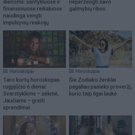
dienoms: santykiuose ir
neperžengti savo
finansiniuose reikaluose
galimybių ribos
naudinga vengti
impulsyvių reakcijų
Horoskopai
Horoskopai
Taro kortų horoskopas
Šie Zodiako ženklai
rugpjūčio 6 dienai:
pagaliau pasieks proveržį,
Svarstyklėms – sėkmė,
kurio taip ilgai laukė
Jaučiams – greiti
sprendimai