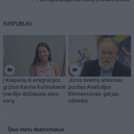
Į Klaipėdą iš emigracijos
Jūros šventę anksčiau
grįžusi Karina Kučinskienė
puošęs Anatolijus
įvardijo didžiausią savo
Klemencovas: gal jau
norą
užtenka
Šiuo metu skaitomiausi