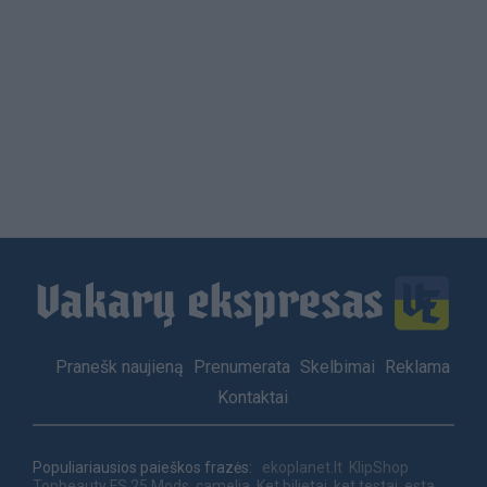
Load
More
Footer
Pranešk naujieną
Prenumerata
Skelbimai
Reklama
menu
Kontaktai
Populiariausios paieškos frazės:
ekoplanet.lt
KlipShop
Topbeauty
FS 25 Mods
camelia
Ket bilietai
ket testai
esta