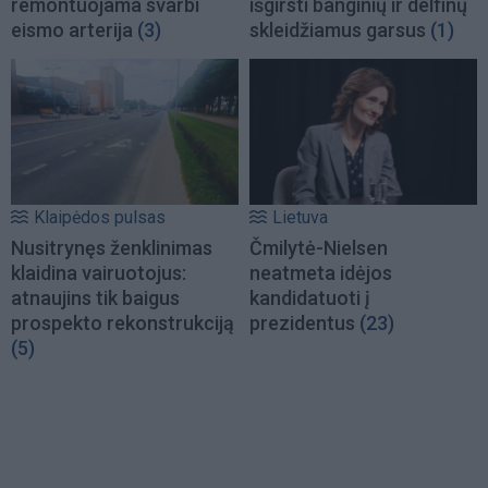
remontuojama svarbi
išgirsti banginių ir delfinų
eismo arterija
(3)
skleidžiamus garsus
(1)
Klaipėdos pulsas
Lietuva
Nusitrynęs ženklinimas
Čmilytė-Nielsen
klaidina vairuotojus:
neatmeta idėjos
atnaujins tik baigus
kandidatuoti į
prospekto rekonstrukciją
prezidentus
(23)
(5)