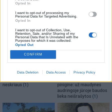
Opted In
I want to opt-out of processing my
Personal Data for Targeted Advertising.
Opted In
TAIP PAT SKAITYKITE
I want to opt-out of Collection, Use,
Retention, Sale, and/or Sharing of my
Personal Data that Is Unrelated with the
Purposes for which it was collected.
Opted Out
CONFIRM
Aktualijos
Aktualijos
Data Deletion
Data Access
Privacy Policy
Šauktinių universitetai
Rizikuoja gyvybe, bet ne
neskriaus
(1)
pinigine: už maudynes
audringoje jūroje baudos
lieka neišrašytos
(1)