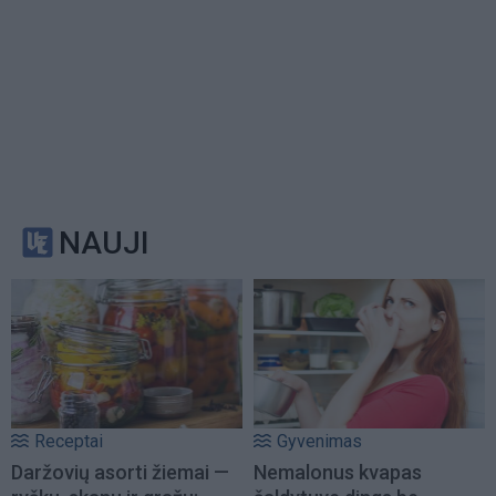
NAUJI
Receptai
Gyvenimas
Daržovių asorti žiemai —
Nemalonus kvapas