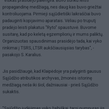
"Viskas prasidėjo palengva. Buvo sunku leisti
propagandinę medžiagą, nes daug kas buvo griežtai
kontroliuojama. Pirmieji sąjūdietiški laikraščiai buvo
padauginti kopijavimo aparatais. Vėliau po truputį
pradėjo leisti plakatus "Ryto" spaustuvė. Buvome
susitarę, kad po keletą egzempliorių ir mums paliktų.
Organizuotas spausdinimas prasidėjo tada, kai vyko
rinkimai į TSRS, LTSR aukščiausiąsias tarybas", -
pasakojo S. Karalius.
Jis pasidžiaugė, kad Klaipėdoje yra palyginti gausus
Sąjūdžio atributikos archyvas, žmonės istorinę
medžiagą neša iki šiol, dažniausiai - prieš Sąjūdžio
sukaktis.
"Sąjūdžio judėjimas vyko žaibiškai, tarsi pumpuras jis