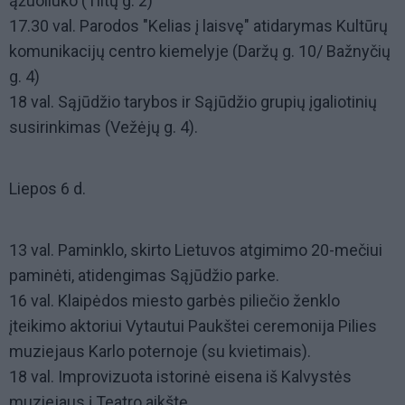
ąžuoliuko (Tiltų g. 2)
17.30 val. Parodos "Kelias į laisvę" atidarymas Kultūrų
komunikacijų centro kiemelyje (Daržų g. 10/ Bažnyčių
g. 4)
18 val. Sąjūdžio tarybos ir Sąjūdžio grupių įgaliotinių
susirinkimas (Vežėjų g. 4).
Liepos 6 d.
13 val. Paminklo, skirto Lietuvos atgimimo 20-mečiui
paminėti, atidengimas Sąjūdžio parke.
16 val. Klaipėdos miesto garbės piliečio ženklo
įteikimo aktoriui Vytautui Paukštei ceremonija Pilies
muziejaus Karlo poternoje (su kvietimais).
18 val. Improvizuota istorinė eisena iš Kalvystės
muziejaus į Teatro aikštę.