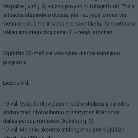
trispalve į viršų. Šį vaizdą pavyko nufotografuoti. Tokia
situacija atspindėjo dvasią: jūs - su jėga, o mes vis
viena nepalūšime ir sieksime savo tikslų. Ta nuotrauka
vėliau apskriejo visą pasaulį", - teigė istorikas.
Sąjūdžio 20-mečio ir valstybės dienos minėjimo
programa
Liepos 5 d.
13 val. Vytauto Ulevičiaus medžio skulptūrų parodos
atidarymas ir fotoalbumo pristatymas Klaipėdos
dailės parodų rūmuose (Aukštoji g. 3).
17 val. Meninio akcento atidengimas prie Sąjūdžio