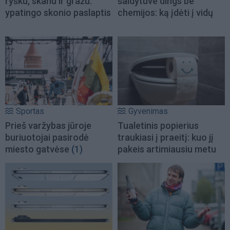
ryšku, skanu ir gražu:
šaldytuve dings be
ypatingo skonio paslaptis
chemijos: ką įdėti į vidų
Sportas
Gyvenimas
Prieš varžybas jūroje
Tualetinis popierius
buriuotojai pasirodė
traukiasi į praeitį: kuo jį
miesto gatvėse
(1)
pakeis artimiausiu metu