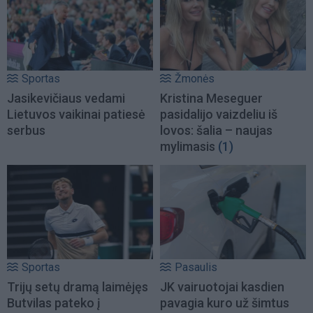
Sportas
Žmonės
Jasikevičiaus vedami
Kristina Meseguer
Lietuvos vaikinai patiesė
pasidalijo vaizdeliu iš
serbus
lovos: šalia – naujas
mylimasis
(1)
Sportas
Pasaulis
Trijų setų dramą laimėjęs
JK vairuotojai kasdien
Butvilas pateko į
pavagia kuro už šimtus