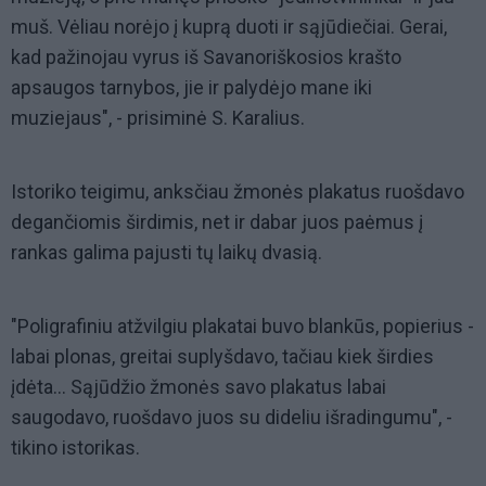
muš. Vėliau norėjo į kuprą duoti ir sąjūdiečiai. Gerai,
kad pažinojau vyrus iš Savanoriškosios krašto
apsaugos tarnybos, jie ir palydėjo mane iki
muziejaus", - prisiminė S. Karalius.
Istoriko teigimu, anksčiau žmonės plakatus ruošdavo
degančiomis širdimis, net ir dabar juos paėmus į
rankas galima pajusti tų laikų dvasią.
"Poligrafiniu atžvilgiu plakatai buvo blankūs, popierius -
labai plonas, greitai suplyšdavo, tačiau kiek širdies
įdėta... Sąjūdžio žmonės savo plakatus labai
saugodavo, ruošdavo juos su dideliu išradingumu", -
tikino istorikas.