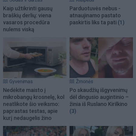
Kaip užtikrinti gausų
Parduotuvės nebus -
braškių derlių: viena
atnaujinamo pastato
vasaros procedūra
paskirtis liks ta pati
(1)
nulems viską
Gyvenimas
Žmonės
Nedėkite maisto į
Po skaudžių išgyvenimų
mikrobangų krosnelę, kol
dėl dingusio augintinio –
neatlikote šio veiksmo:
žinia iš Ruslano Kirilkino
paprastas testas, apie
(3)
kurį nedaugelis žino