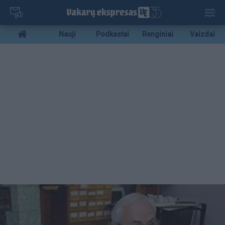
Pereiti
į
pagrindinį
Mobile
Nauji
Podkastai
Renginiai
Vaizdai
turinį
menu
bottom