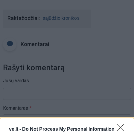
Raktažodžiai
sąjūdžio kronikos
Komentarai
Rašyti komentarą
Jūsų vardas
Komentaras
ve.lt -
Do Not Process My Personal Information