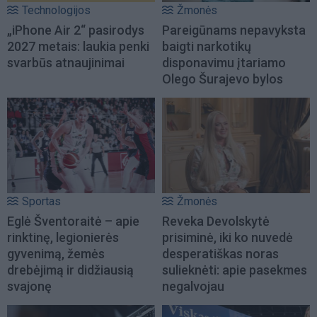
Technologijos
Žmonės
„iPhone Air 2“ pasirodys
Pareigūnams nepavyksta
2027 metais: laukia penki
baigti narkotikų
svarbūs atnaujinimai
disponavimu įtariamo
Olego Šurajevo bylos
Sportas
Žmonės
Eglė Šventoraitė – apie
Reveka Devolskytė
rinktinę, legionierės
prisiminė, iki ko nuvedė
gyvenimą, žemės
desperatiškas noras
drebėjimą ir didžiausią
sulieknėti: apie pasekmes
svajonę
negalvojau