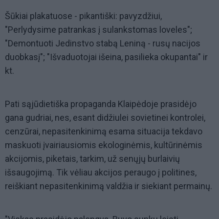
Šūkiai plakatuose - pikantiški: pavyzdžiui,
"Perlydysime patrankas į sulankstomas loveles";
"Demontuoti Jedinstvo stabą Leniną - rusų nacijos
duobkasį"; "Išvaduotojai išeina, pasilieka okupantai" ir
kt.
Pati sąjūdietiška propaganda Klaipėdoje prasidėjo
gana gudriai, nes, esant didžiulei sovietinei kontrolei,
cenzūrai, nepasitenkinimą esama situacija tekdavo
maskuoti įvairiausiomis ekologinėmis, kultūrinėmis
akcijomis, piketais, tarkim, už senųjų burlaivių
išsaugojimą. Tik vėliau akcijos peraugo į politines,
reiškiant nepasitenkinimą valdžia ir siekiant permainų.