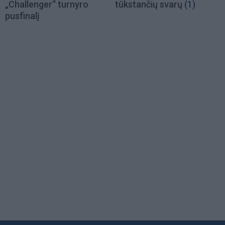
„Challenger“ turnyro
tūkstančių svarų
(1)
pusfinalį
Load
More