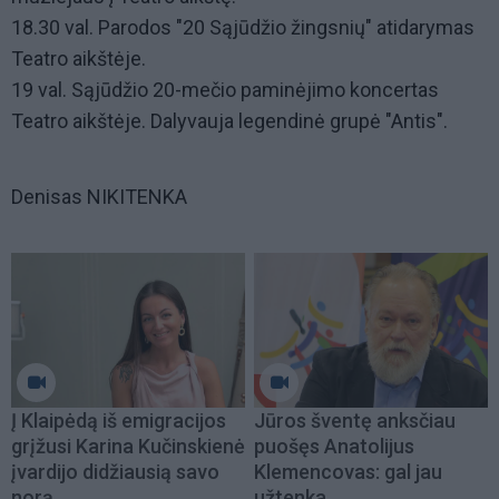
18.30 val. Parodos "20 Sąjūdžio žingsnių" atidarymas
Teatro aikštėje.
19 val. Sąjūdžio 20-mečio paminėjimo koncertas
Teatro aikštėje. Dalyvauja legendinė grupė "Antis".
Denisas NIKITENKA
Į Klaipėdą iš emigracijos
Jūros šventę anksčiau
grįžusi Karina Kučinskienė
puošęs Anatolijus
įvardijo didžiausią savo
Klemencovas: gal jau
norą
užtenka