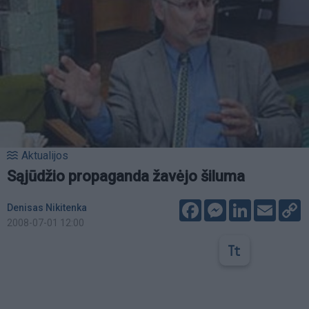
Aktualijos
Sąjūdžio propaganda žavėjo šiluma
Facebook
Messenger
LinkedIn
Email
C
Denisas Nikitenka
L
2008-07-01 12:00