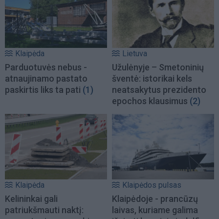
Klaipėda
Lietuva
Parduotuvės nebus -
Užulėnyje – Smetoninių
atnaujinamo pastato
šventė: istorikai kels
paskirtis liks ta pati
(1)
neatsakytus prezidento
epochos klausimus
(2)
Klaipėda
Klaipėdos pulsas
Kelininkai gali
Klaipėdoje - prancūzų
patriukšmauti naktį:
laivas, kuriame galima