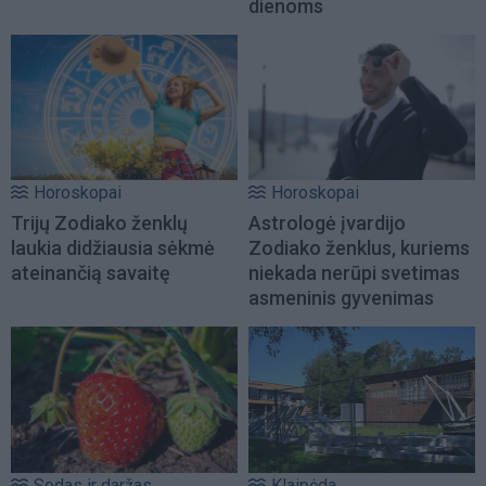
dienoms
Horoskopai
Horoskopai
Trijų Zodiako ženklų
Astrologė įvardijo
laukia didžiausia sėkmė
Zodiako ženklus, kuriems
ateinančią savaitę
niekada nerūpi svetimas
asmeninis gyvenimas
Sodas ir daržas
Klaipėda