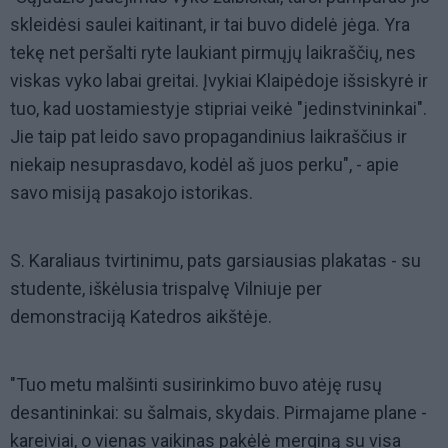
skleidėsi saulei kaitinant, ir tai buvo didelė jėga. Yra
tekę net peršalti ryte laukiant pirmųjų laikraščių, nes
viskas vyko labai greitai. Įvykiai Klaipėdoje išsiskyrė ir
tuo, kad uostamiestyje stipriai veikė "jedinstvininkai".
Jie taip pat leido savo propagandinius laikraščius ir
niekaip nesuprasdavo, kodėl aš juos perku", - apie
savo misiją pasakojo istorikas.
S. Karaliaus tvirtinimu, pats garsiausias plakatas - su
studente, iškėlusia trispalvę Vilniuje per
demonstraciją Katedros aikštėje.
"Tuo metu malšinti susirinkimo buvo atėję rusų
desantininkai: su šalmais, skydais. Pirmajame plane -
kareiviai, o vienas vaikinas pakėlė merginą su visa