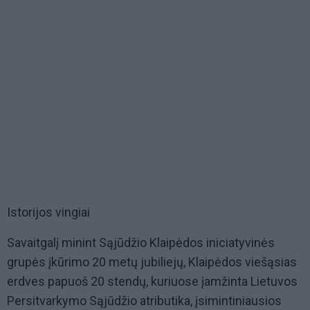
Istorijos vingiai
Savaitgalį minint Sąjūdžio Klaipėdos iniciatyvinės
grupės įkūrimo 20 metų jubiliejų, Klaipėdos viešąsias
erdves papuoš 20 stendų, kuriuose įamžinta Lietuvos
Persitvarkymo Sąjūdžio atributika, įsimintiniausios