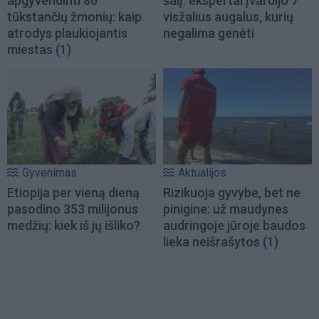
apgyvendinti 80
šalį: ekspertai įvardijo 7
tūkstančių žmonių: kaip
visžalius augalus, kurių
atrodys plaukiojantis
negalima genėti
miestas
(1)
Gyvenimas
Aktualijos
Etiopija per vieną dieną
Rizikuoja gyvybe, bet ne
pasodino 353 milijonus
pinigine: už maudynes
medžių: kiek iš jų išliko?
audringoje jūroje baudos
lieka neišrašytos
(1)