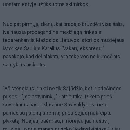
uostamiestyje užfiksuotos akimirkos.
Nuo pat pirmųjų dienų, kai pradėjo bruzdėti visa šalis,
įvairiausią propagandinę medžiagą rinkęs ir
teberenkantis Mažosios Lietuvos istorijos muziejaus
istorikas Saulius Karalius "Vakarų ekspresui"
pasakojo, kad dėl plakatų yra tekę vos ne kumščiais
santykius aiškintis.
"Aš stengiausi rinkti ne tik Sąjūdžio, bet ir priešingos
pusės - "jedinstvininkų" - atributiką. Piketo prieš
sovietinius paminklus prie Savivaldybės metu
pamačiau į sieną atremtą prieš Sąjūdį nukreiptą
plakatą. Nuėjau, paėmiau, ir norėjau jau neštis į
muziejų, o prie manęs prišoko "jedinstvininkai" ir jau