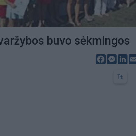
" varžybos buvo sėkmingos
Facebook
Messeng
Lin