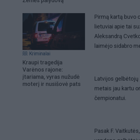
Žemės palydovą
Pirmą kartą buvo 
lietuviai apie tai s
Aleksandrą Cvetko
laimėjo sidabro me
Kriminalai
Kraupi tragedija
Varėnos rajone:
įtariama, vyras nužudė
Latvijos gelbėtojų
moterį ir nusišovė pats
metais jau kartu o
čempionatui.
Pasak F. Vaitkutė