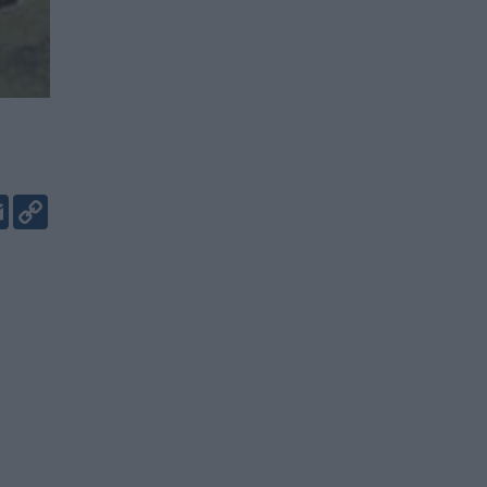
er
kedIn
Email
Copy
Link