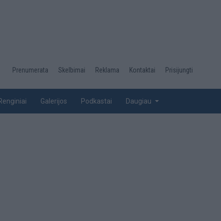
Desktop
Prenumerata
Skelbimai
Reklama
Kontaktai
Prisijungti
menu
top
Renginiai
Galerijos
Podkastai
Daugiau