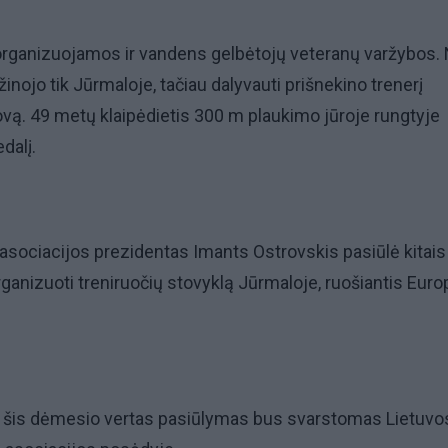
organizuojamos ir vandens gelbėtojų veteranų varžybos.
užinojo tik Jūrmaloje, tačiau dalyvauti prišnekino trenerį
vą. 49 metų klaipėdietis 300 m plaukimo jūroje rungtyje
dalį.
 asociacijos prezidentas Imants Ostrovskis pasiūlė kitais
rganizuoti treniruočių stovyklą Jūrmaloje, ruošiantis Eur
s, šis dėmesio vertas pasiūlymas bus svarstomas Lietuvo