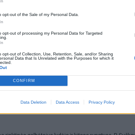
In
ietuvių rankų. Treti šįkart liko lenkai, savo sąskaitoje turin
 ankstesnėse varžybose.
o opt-out of the Sale of my Personal Data.
In
to opt-out of processing my Personal Data for Targeted
ing.
In
čempionas nidiškis Martynas Alseika vėl buvo nenugali
imio vėliavėlių rungtyse.
o opt-out of Collection, Use, Retention, Sale, and/or Sharing
ersonal Data that Is Unrelated with the Purposes for which it
lected.
Out
CONFIRM
pdovanotojų pakylos M. Alseika jau lipo kartu su komando
aučka, Sergejumi Slipaku ir Pavelu Suškovu - iškovota pe
Data Deletion
Data Access
Privacy Policy
rungtyje - estafetėje su gelbėjimo diržais.