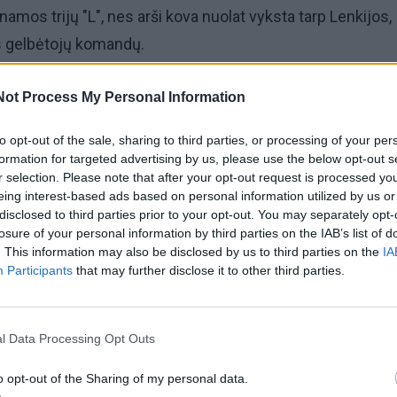
amos trijų "L", nes arši kova nuolat vyksta tarp Lenkijos,
os gelbėtojų komandų.
Not Process My Personal Information
siose varžybose Jūrmaloje nuolatiniai priešininkai vėl sus
to opt-out of the sale, sharing to third parties, or processing of your per
formation for targeted advertising by us, please use the below opt-out s
augėsi draugiška ir šventiška aplinka.
r selection. Please note that after your opt-out request is processed y
eing interest-based ads based on personal information utilized by us or
disclosed to third parties prior to your opt-out. You may separately opt-
losure of your personal information by third parties on the IAB’s list of
. This information may also be disclosed by us to third parties on the
IA
žybų pradžią apkartino pakeliui į Jūrmalą įvykusi avarija. 
Participants
that may further disclose it to other third parties.
es komanda vėlavo.
l Data Processing Opt Outs
viams namų sienos padėjo, tad šie vos devynių taškų pers
o opt-out of the Sharing of my personal data.