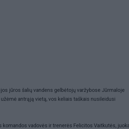
ijos jūros šalių vandens gelbėtojų varžybose Jūrmaloje
žėmė antrąją vietą, vos keliais taškais nusileidusi
 komandos vadovės ir trenerės Felicitos Vaitkutės, juok