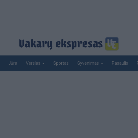
Jūra
Sportas
Pasaulis
Verslas
Gyvenimas