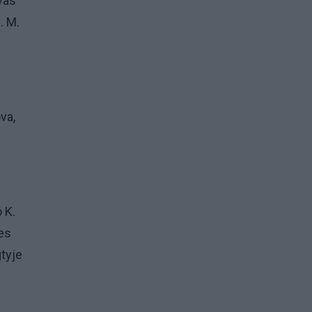
vas
. M.
va,
 K.
es
gtyje