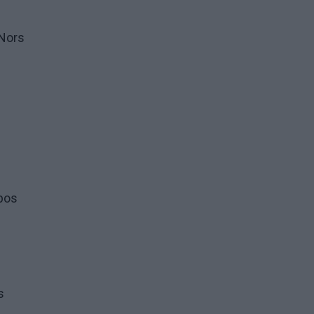
 Nors
opos
s