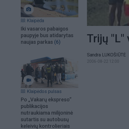
Klaipėda
Iki vasaros pabaigos
Trijų "L
paupyje bus atidarytas
naujas parkas
(6)
Sandra LUKOŠIŪTĖ
2006-08-22 12:00
Klaipėdos pulsas
Po „Vakarų ekspreso“
publikacijos
nutraukiama milijoninė
sutartis su autobusų
keleivių kontrolieriais