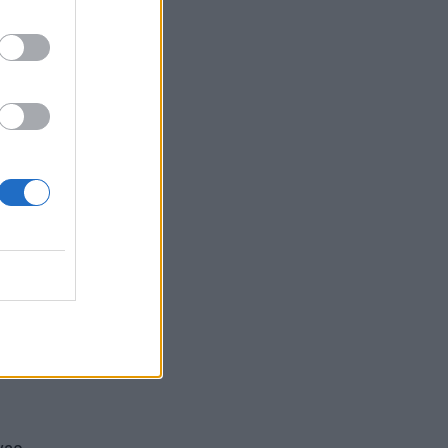
tys
mas 90
s
rgalė