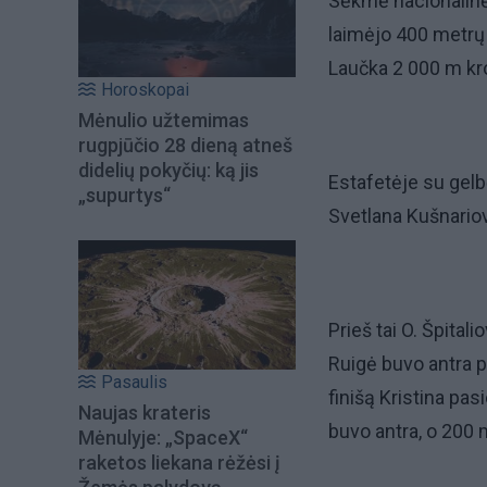
Sėkmė nacionalinės
laimėjo 400 metrų 
Laučka 2 000 m kro
Horoskopai
Mėnulio užtemimas
rugpjūčio 28 dieną atneš
didelių pokyčių: ką jis
Estafetėje su gelb
„supurtys“
Svetlana Kušnariova
Prieš tai O. Špital
Ruigė buvo antra p
Pasaulis
finišą Kristina pa
Naujas krateris
buvo antra, o 200 
Mėnulyje: „SpaceX“
raketos liekana rėžėsi į