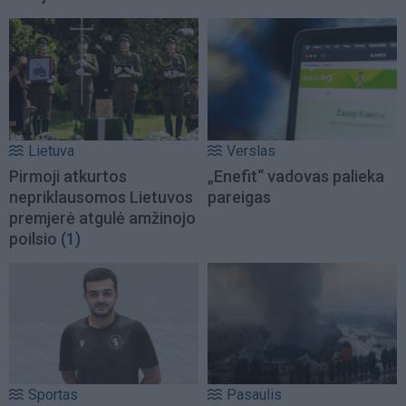
Lietuva
Verslas
Pirmoji atkurtos
„Enefit“ vadovas palieka
nepriklausomos Lietuvos
pareigas
premjerė atgulė amžinojo
poilsio
(1)
Sportas
Pasaulis