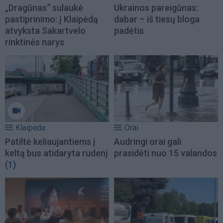
„Dragūnas“ sulaukė
Ukrainos pareigūnas:
pastiprinimo: į Klaipėdą
dabar – iš tiesų bloga
atvyksta Sakartvelo
padėtis
rinktinės narys
Klaipėda
Orai
Patiltė keliaujantiems į
Audringi orai gali
keltą bus atidaryta rudenį
prasidėti nuo 15 valandos
(1)