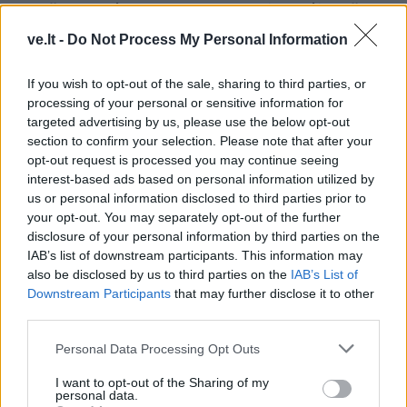
sumažinti vandens
premjerė atgulė amžinojo
„žydėjimą“
poilsio
(1)
ve.lt -
Do Not Process My Personal Information
If you wish to opt-out of the sale, sharing to third parties, or
processing of your personal or sensitive information for
targeted advertising by us, please use the below opt-out
section to confirm your selection. Please note that after your
opt-out request is processed you may continue seeing
interest-based ads based on personal information utilized by
Klaipėda
Lietuva
us or personal information disclosed to third parties prior to
Patiltė keliaujantiems į
Statybos inspekcija
your opt-out. You may separately opt-out of the further
keltą bus atidaryta rudenį
Pinskų sodyboje nustatė
disclosure of your personal information by third parties on the
(1)
dar vieną pažeidimą:
IAB’s list of downstream participants. This information may
nurodyta nugriauti dalį
also be disclosed by us to third parties on the
IAB’s List of
Downstream Participants
that may further disclose it to other
terasos
(2)
third parties.
Personal Data Processing Opt Outs
I want to opt-out of the Sharing of my
personal data.