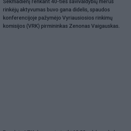
Sekmadienį renkant 40-ties savivaldybių merus
rinkėjų aktyvumas buvo gana didelis, spaudos
konferencijoje pažymėjo Vyriausiosios rinkimų
komisijos (VRK) pirmininkas Zenonas Vaigauskas.