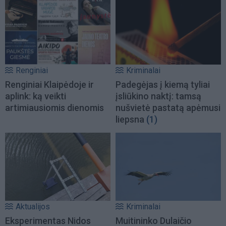
Renginiai
Kriminalai
Renginiai Klaipėdoje ir
Padegėjas į kiemą tyliai
aplink: ką veikti
įsliūkino naktį: tamsą
artimiausiomis dienomis
nušvietė pastatą apėmusi
liepsna
(1)
Aktualijos
Kriminalai
Eksperimentas Nidos
Muitininko Dulaičio