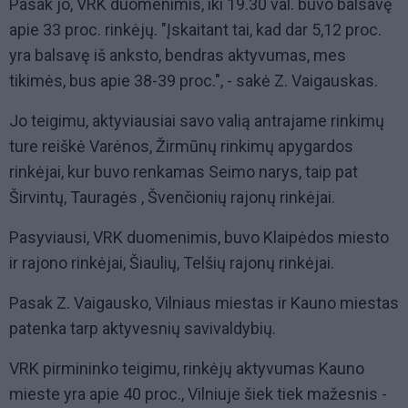
Pasak jo, VRK duomenimis, iki 19.30 val. buvo balsavę
apie 33 proc. rinkėjų. "Įskaitant tai, kad dar 5,12 proc.
yra balsavę iš anksto, bendras aktyvumas, mes
tikimės, bus apie 38-39 proc.", - sakė Z. Vaigauskas.
Jo teigimu, aktyviausiai savo valią antrajame rinkimų
ture reiškė Varėnos, Žirmūnų rinkimų apygardos
rinkėjai, kur buvo renkamas Seimo narys, taip pat
Širvintų, Tauragės , Švenčionių rajonų rinkėjai.
Pasyviausi, VRK duomenimis, buvo Klaipėdos miesto
ir rajono rinkėjai, Šiaulių, Telšių rajonų rinkėjai.
Pasak Z. Vaigausko, Vilniaus miestas ir Kauno miestas
patenka tarp aktyvesnių savivaldybių.
VRK pirmininko teigimu, rinkėjų aktyvumas Kauno
mieste yra apie 40 proc., Vilniuje šiek tiek mažesnis -