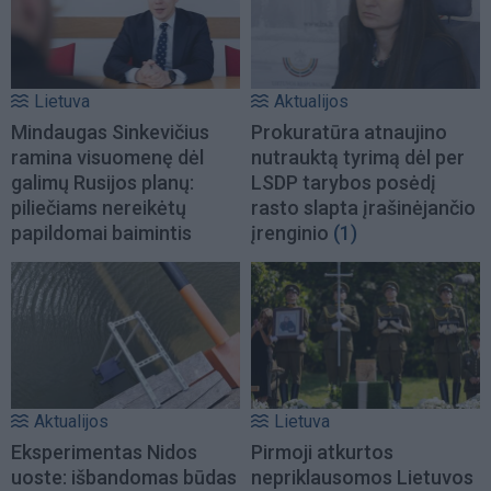
Lietuva
Aktualijos
Mindaugas Sinkevičius
Prokuratūra atnaujino
ramina visuomenę dėl
nutrauktą tyrimą dėl per
galimų Rusijos planų:
LSDP tarybos posėdį
piliečiams nereikėtų
rasto slapta įrašinėjančio
papildomai baimintis
įrenginio
(1)
Aktualijos
Lietuva
Eksperimentas Nidos
Pirmoji atkurtos
uoste: išbandomas būdas
nepriklausomos Lietuvos