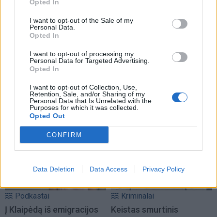
Opted In
I want to opt-out of the Sale of my
Personal Data.
Opted In
I want to opt-out of processing my
Personal Data for Targeted Advertising.
Opted In
I want to opt-out of Collection, Use,
Retention, Sale, and/or Sharing of my
Personal Data that Is Unrelated with the
NAUJI
Purposes for which it was collected.
Opted Out
CONFIRM
Data Deletion
Data Access
Privacy Policy
Podkastai
Kriminalai
Į Klaipėdą iš emigracijos
Keistas smurtinis