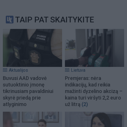
TAIP PAT SKAITYKITE
Aktualijos
Lietuva
Buvusi AAD vadovė
Premjeras: nėra
sutuoktinio įmonę
indikacijų, kad reikia
tikrinusiam pavaldiniui
mažinti dyzelino akcizą –
skyrė priedą prie
kaina turi viršyti 2,2 euro
atlyginimo
už litrą
(2)