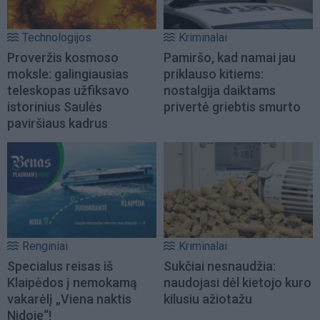
Technologijos
Kriminalai
Proveržis kosmoso
Pamiršo, kad namai jau
moksle: galingiausias
priklauso kitiems:
teleskopas užfiksavo
nostalgija daiktams
istorinius Saulės
privertė griebtis smurto
paviršiaus kadrus
Renginiai
Kriminalai
Specialus reisas iš
Sukčiai nesnaudžia:
Klaipėdos į nemokamą
naudojasi dėl kietojo kuro
vakarėlį „Viena naktis
kilusiu ažiotažu
Nidoje“!