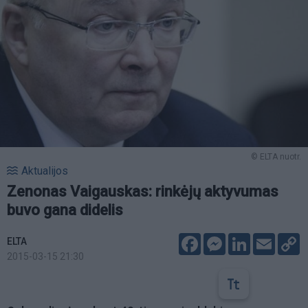
© ELTA nuotr.
Aktualijos
Zenonas Vaigauskas: rinkėjų aktyvumas
buvo gana didelis
Facebook
Messenger
LinkedIn
Email
C
ELTA
L
2015-03-15 21:30