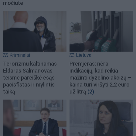
močiute
Kriminalai
Lietuva
Terorizmu kaltinamas
Premjeras: nėra
Eldaras Salmanovas
indikacijų, kad reikia
teisme pareiškė esąs
mažinti dyzelino akcizą –
pacisfistas ir mylintis
kaina turi viršyti 2,2 euro
taiką
už litrą
(2)