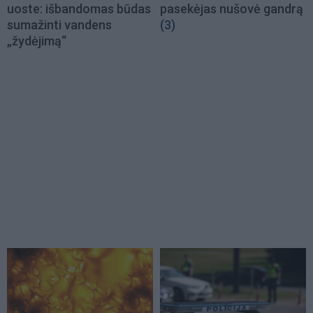
uoste: išbandomas būdas
pasekėjas nušovė gandrą
sumažinti vandens
(3)
„žydėjimą“