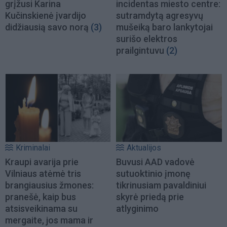
grįžusi Karina
incidentas miesto centre:
Kučinskienė įvardijo
sutramdytą agresyvų
didžiausią savo norą
(3)
mušeiką baro lankytojai
surišo elektros
prailgintuvu
(2)
Kriminalai
Aktualijos
Kraupi avarija prie
Buvusi AAD vadovė
Vilniaus atėmė tris
sutuoktinio įmonę
brangiausius žmones:
tikrinusiam pavaldiniui
pranešė, kaip bus
skyrė priedą prie
atsisveikinama su
atlyginimo
mergaite, jos mama ir