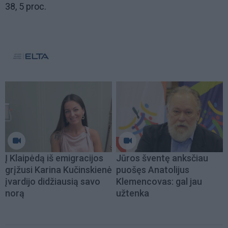
38, 5 proc.
Į Klaipėdą iš emigracijos
Jūros šventę anksčiau
grįžusi Karina Kučinskienė
puošęs Anatolijus
įvardijo didžiausią savo
Klemencovas: gal jau
norą
užtenka