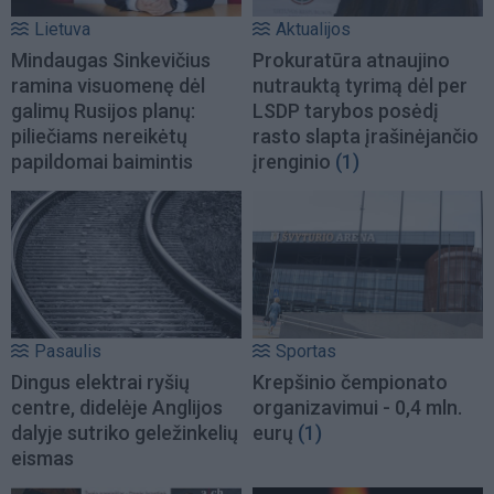
Lietuva
Aktualijos
Mindaugas Sinkevičius
Prokuratūra atnaujino
ramina visuomenę dėl
nutrauktą tyrimą dėl per
galimų Rusijos planų:
LSDP tarybos posėdį
piliečiams nereikėtų
rasto slapta įrašinėjančio
papildomai baimintis
įrenginio
(1)
Pasaulis
Sportas
Dingus elektrai ryšių
Krepšinio čempionato
centre, didelėje Anglijos
organizavimui - 0,4 mln.
dalyje sutriko geležinkelių
eurų
(1)
eismas