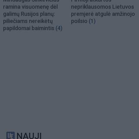
ramina visuomenę dėl
nepriklausomos Lietuvos
galimų Rusijos planų:
premjerė atgulė amžinojo
piliečiams nereikėtų
poilsio
(1)
papildomai baimintis
(4)
NAUJI