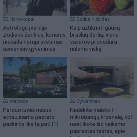
Horoskopai
Sodas ir daržas
Astrologė įvardijo
Kaip užtikrinti gausų
Zodiako ženklus, kuriems
braškių derlių: viena
niekada nerūpi svetimas
vasaros procedūra
asmeninis gyvenimas
nulems viską
Klaipėda
Gyvenimas
Parduotuvės nebus -
Nedėkite maisto į
atnaujinamo pastato
mikrobangų krosnelę, kol
paskirtis liks ta pati
(1)
neatlikote šio veiksmo:
paprastas testas, apie