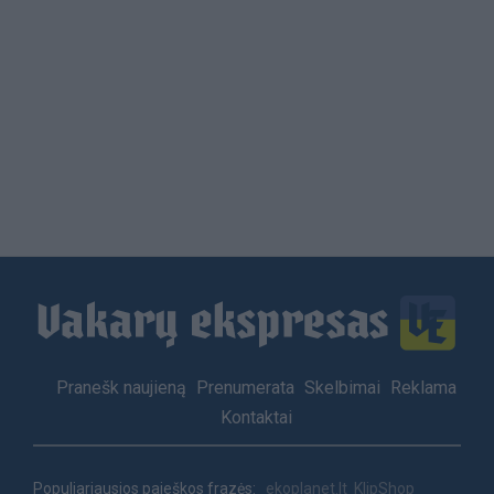
Load
More
Footer
Pranešk naujieną
Prenumerata
Skelbimai
Reklama
menu
Kontaktai
Populiariausios paieškos frazės:
ekoplanet.lt
KlipShop