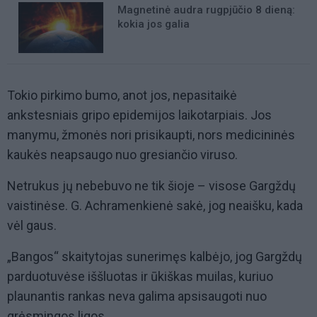
Magnetinė audra rugpjūčio 8 dieną:
kokia jos galia
Tokio pirkimo bumo, anot jos, nepasitaikė
ankstesniais gripo epidemijos laikotarpiais. Jos
manymu, žmonės nori prisikaupti, nors medicininės
kaukės neapsaugo nuo gresiančio viruso.
Netrukus jų nebebuvo ne tik šioje – visose Gargždų
vaistinėse. G. Achramenkienė sakė, jog neaišku, kada
vėl gaus.
„Bangos“ skaitytojas sunerimęs kalbėjo, jog Gargždų
parduotuvėse iššluotas ir ūkiškas muilas, kuriuo
plaunantis rankas neva galima apsisaugoti nuo
grėsmingos ligos.