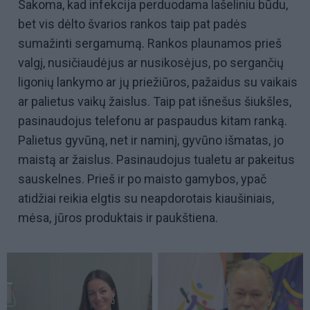
Sakoma, kad infekcija perduodama lašeliniu būdu,
bet vis dėlto švarios rankos taip pat padės
sumažinti sergamumą. Rankos plaunamos prieš
valgį, nusičiaudėjus ar nusikosėjus, po sergančių
ligonių lankymo ar jų priežiūros, pažaidus su vaikais
ar palietus vaikų žaislus. Taip pat išnešus šiukšles,
pasinaudojus telefonu ar paspaudus kitam ranką.
Palietus gyvūną, net ir naminį, gyvūno išmatas, jo
maistą ar žaislus. Pasinaudojus tualetu ar pakeitus
sauskelnes. Prieš ir po maisto gamybos, ypač
atidžiai reikia elgtis su neapdorotais kiaušiniais,
mėsa, jūros produktais ir paukštiena.