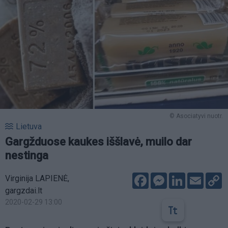
© Asociatyvi nuotr.
Lietuva
Gargžduose kaukes iššlavė, muilo dar
nestinga
Facebook
Messenger
LinkedIn
Email
C
Virginija LAPIENĖ,
L
gargzdai.lt
2020-02-29 13:00