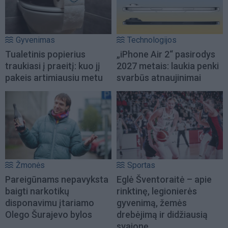
Gyvenimas
Technologijos
Tualetinis popierius
„iPhone Air 2“ pasirodys
traukiasi į praeitį: kuo jį
2027 metais: laukia penki
pakeis artimiausiu metu
svarbūs atnaujinimai
Žmonės
Sportas
Pareigūnams nepavyksta
Eglė Šventoraitė – apie
baigti narkotikų
rinktinę, legionierės
disponavimu įtariamo
gyvenimą, žemės
Olego Šurajevo bylos
drebėjimą ir didžiausią
svajonę