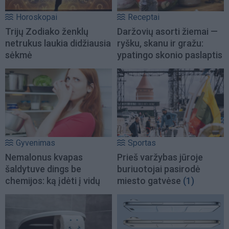
Horoskopai
Receptai
Trijų Zodiako ženklų
Daržovių asorti žiemai —
netrukus laukia didžiausia
ryšku, skanu ir gražu:
sėkmė
ypatingo skonio paslaptis
Gyvenimas
Sportas
Nemalonus kvapas
Prieš varžybas jūroje
šaldytuve dings be
buriuotojai pasirodė
chemijos: ką įdėti į vidų
miesto gatvėse
(1)