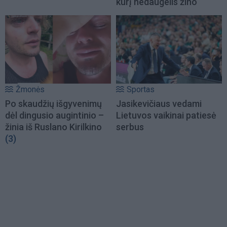
kurį nedaugelis žino
Žmonės
Sportas
Po skaudžių išgyvenimų
Jasikevičiaus vedami
dėl dingusio augintinio –
Lietuvos vaikinai patiesė
žinia iš Ruslano Kirilkino
serbus
(3)