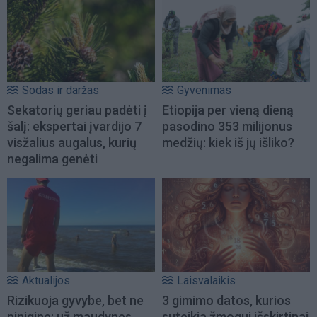
Sodas ir daržas
Gyvenimas
Sekatorių geriau padėti į
Etiopija per vieną dieną
šalį: ekspertai įvardijo 7
pasodino 353 milijonus
visžalius augalus, kurių
medžių: kiek iš jų išliko?
negalima genėti
Aktualijos
Laisvalaikis
Rizikuoja gyvybe, bet ne
3 gimimo datos, kurios
pinigine: už maudynes
suteikia žmogui išskirtinai