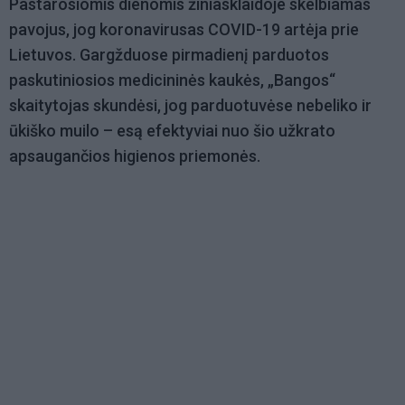
Pastarosiomis dienomis žiniasklaidoje skelbiamas
pavojus, jog koronavirusas COVID-19 artėja prie
Lietuvos. Gargžduose pirmadienį parduotos
paskutiniosios medicininės kaukės, „Bangos“
skaitytojas skundėsi, jog parduotuvėse nebeliko ir
ūkiško muilo – esą efektyviai nuo šio užkrato
apsaugančios higienos priemonės.