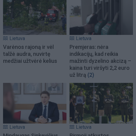
Lietuva
Lietuva
Varėnos rajoną ir vėl
Premjeras: nėra
talžė audra, nuvirtę
indikacijų, kad reikia
medžiai užtvėrė kelius
mažinti dyzelino akcizą –
kaina turi viršyti 2,2 euro
už litrą
(2)
Lietuva
Lietuva
Mindaugas Sinkevičius
Pirmoji atkurtos