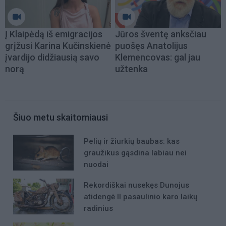
Į Klaipėdą iš emigracijos
Jūros šventę anksčiau
grįžusi Karina Kučinskienė
puošęs Anatolijus
įvardijo didžiausią savo
Klemencovas: gal jau
norą
užtenka
Šiuo metu skaitomiausi
Pelių ir žiurkių baubas: kas
graužikus gąsdina labiau nei
nuodai
Rekordiškai nusekęs Dunojus
atidengė II pasaulinio karo laikų
radinius