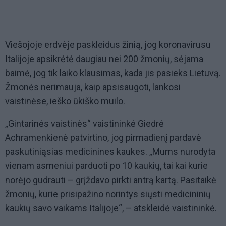
Viešojoje erdvėje paskleidus žinią, jog koronavirusu
Italijoje apsikrėtė daugiau nei 200 žmonių, sėjama
baimė, jog tik laiko klausimas, kada jis pasieks Lietuvą.
Žmonės nerimauja, kaip apsisaugoti, lankosi
vaistinėse, ieško ūkiško muilo.
„Gintarinės vaistinės“ vaistininkė Giedrė
Achramenkienė patvirtino, jog pirmadienį pardavė
paskutiniąsias medicinines kaukes. „Mums nurodyta
vienam asmeniui parduoti po 10 kaukių, tai kai kurie
norėjo gudrauti – grįždavo pirkti antrą kartą. Pasitaikė
žmonių, kurie prisipažino norintys siųsti medicininių
kaukių savo vaikams Italijoje“, – atskleidė vaistininkė.