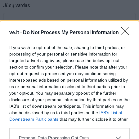
Jūsų vardas
ve.lt -
Do Not Process My Personal Information
Komentaras
If you wish to opt-out of the sale, sharing to third parties, or
processing of your personal or sensitive information for
targeted advertising by us, please use the below opt-out
section to confirm your selection. Please note that after your
opt-out request is processed you may continue seeing
interest-based ads based on personal information utilized by
us or personal information disclosed to third parties prior to
your opt-out. You may separately opt-out of the further
This site is protected by
disclosure of your personal information by third parties on the
Sutinku su
taisyklėmis
IAB’s list of downstream participants. This information may
reCAPTCHA and the Google
also be disclosed by us to third parties on the
IAB’s List of
Privacy Policy
and
Terms of
Downstream Participants
that may further disclose it to other
Service
apply.
third parties.
Personal Data Processing Opt Outs