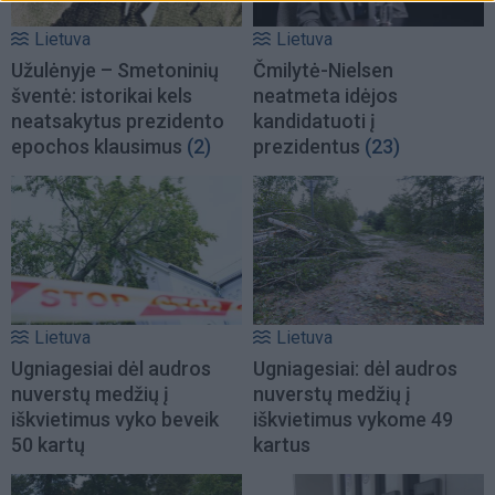
Lietuva
Lietuva
Užulėnyje – Smetoninių
Čmilytė-Nielsen
šventė: istorikai kels
neatmeta idėjos
neatsakytus prezidento
kandidatuoti į
epochos klausimus
(2)
prezidentus
(23)
Lietuva
Lietuva
Ugniagesiai dėl audros
Ugniagesiai: dėl audros
nuverstų medžių į
nuverstų medžių į
iškvietimus vyko beveik
iškvietimus vykome 49
50 kartų
kartus