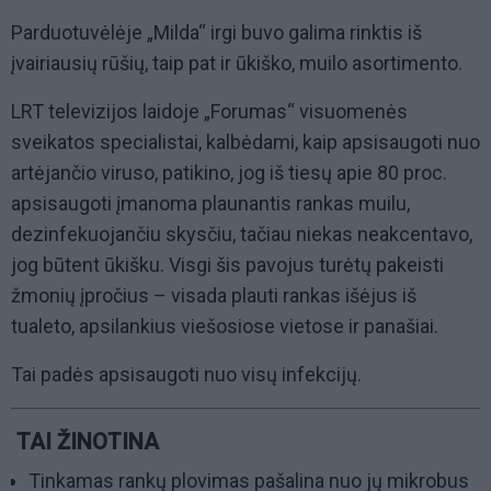
Parduotuvėlėje „Milda“ irgi buvo galima rinktis iš
įvairiausių rūšių, taip pat ir ūkiško, muilo asortimento.
LRT televizijos laidoje „Forumas“ visuomenės
sveikatos specialistai, kalbėdami, kaip apsisaugoti nuo
artėjančio viruso, patikino, jog iš tiesų apie 80 proc.
apsisaugoti įmanoma plaunantis rankas muilu,
dezinfekuojančiu skysčiu, tačiau niekas neakcentavo,
jog būtent ūkišku. Visgi šis pavojus turėtų pakeisti
žmonių įpročius – visada plauti rankas išėjus iš
tualeto, apsilankius viešosiose vietose ir panašiai.
Tai padės apsisaugoti nuo visų infekcijų.
TAI ŽINOTINA
Tinkamas rankų plovimas pašalina nuo jų mikrobus