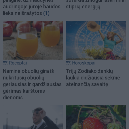
audringoje jūroje baudos
stiprią energiją
lieka neišrašytos
(1)
Receptai
Horoskopai
Naminė obuolių gira iš
Trijų Zodiako ženklų
nukritusių obuolių:
laukia didžiausia sėkmė
geriausias ir gardžiausias
ateinančią savaitę
gėrimas karštoms
dienoms