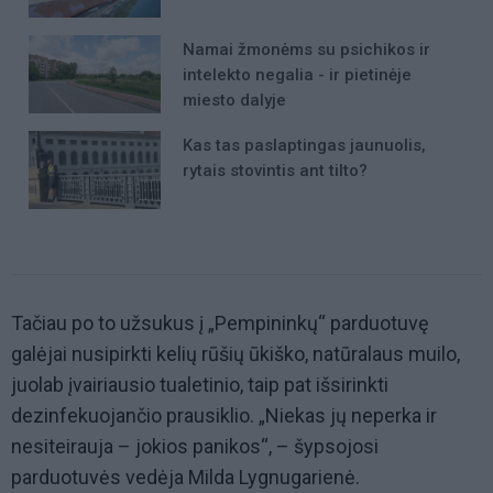
Namai žmonėms su psichikos ir
intelekto negalia - ir pietinėje
miesto dalyje
Kas tas paslaptingas jaunuolis,
rytais stovintis ant tilto?
Tačiau po to užsukus į „Pempininkų“ parduotuvę
galėjai nusipirkti kelių rūšių ūkiško, natūralaus muilo,
juolab įvairiausio tualetinio, taip pat išsirinkti
dezinfekuojančio prausiklio. „Niekas jų neperka ir
nesiteirauja – jokios panikos“, – šypsojosi
parduotuvės vedėja Milda Lygnugarienė.