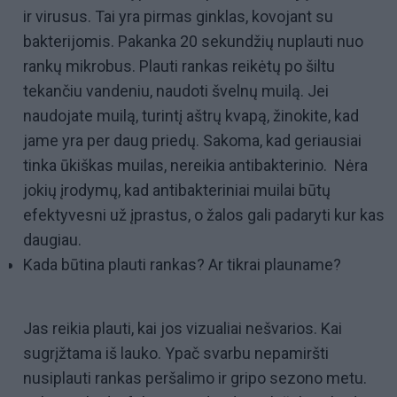
ir virusus. Tai yra pirmas ginklas, kovojant su
bakterijomis. Pakanka 20 sekundžių nuplauti nuo
rankų mikrobus. Plauti rankas reikėtų po šiltu
tekančiu vandeniu, naudoti švelnų muilą. Jei
naudojate muilą, turintį aštrų kvapą, žinokite, kad
jame yra per daug priedų. Sakoma, kad geriausiai
tinka ūkiškas muilas, nereikia antibakterinio. Nėra
jokių įrodymų, kad antibakteriniai muilai būtų
efektyvesni už įprastus, o žalos gali padaryti kur kas
daugiau.
Kada būtina plauti rankas? Ar tikrai plauname?
Jas reikia plauti, kai jos vizualiai nešvarios. Kai
sugrįžtama iš lauko. Ypač svarbu nepamiršti
nusiplauti rankas peršalimo ir gripo sezono metu.