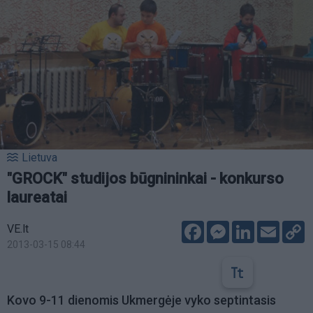
Lietuva
"GROCK" studijos būgnininkai - konkurso
laureatai
Facebook
Messenger
LinkedIn
Email
C
VE.lt
L
2013-03-15 08:44
Kovo 9-11 dienomis Ukmergėje vyko septintasis