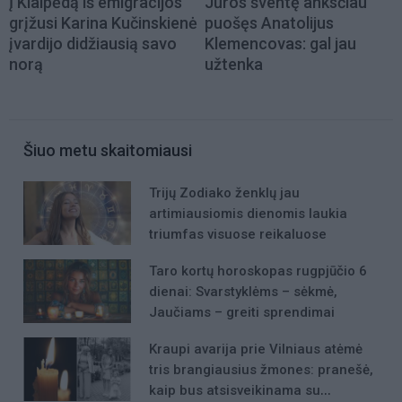
Į Klaipėdą iš emigracijos
Jūros šventę anksčiau
grįžusi Karina Kučinskienė
puošęs Anatolijus
įvardijo didžiausią savo
Klemencovas: gal jau
norą
užtenka
Šiuo metu skaitomiausi
Trijų Zodiako ženklų jau
artimiausiomis dienomis laukia
triumfas visuose reikaluose
Taro kortų horoskopas rugpjūčio 6
dienai: Svarstyklėms – sėkmė,
Jaučiams – greiti sprendimai
Kraupi avarija prie Vilniaus atėmė
tris brangiausius žmones: pranešė,
kaip bus atsisveikinama su