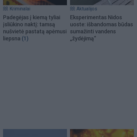
Kriminalai
Aktualijos
Padegėjas į kiemą tyliai
Eksperimentas Nidos
įsliūkino naktį: tamsą
uoste: išbandomas būdas
nušvietė pastatą apėmusi
sumažinti vandens
liepsna
(1)
„žydėjimą“