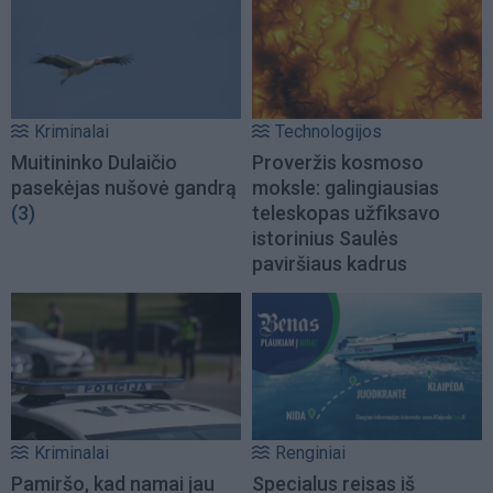
Kriminalai
Technologijos
Muitininko Dulaičio
Proveržis kosmoso
pasekėjas nušovė gandrą
moksle: galingiausias
(3)
teleskopas užfiksavo
istorinius Saulės
paviršiaus kadrus
Kriminalai
Renginiai
Pamiršo, kad namai jau
Specialus reisas iš