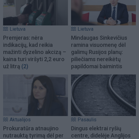
Lietuva
Lietuva
Premjeras: nėra
Mindaugas Sinkevičius
indikacijų, kad reikia
ramina visuomenę dėl
mažinti dyzelino akcizą –
galimų Rusijos planų:
kaina turi viršyti 2,2 euro
piliečiams nereikėtų
už litrą
(2)
papildomai baimintis
Aktualijos
Pasaulis
Prokuratūra atnaujino
Dingus elektrai ryšių
nutrauktą tyrimą dėl per
centre, didelėje Anglijos