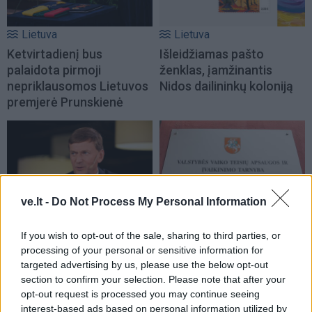
Lietuva
Lietuva
Ketvirtadienį bus
Išleidžiamas pašto
palaidota pirmoji
ženklas, įamžinantis
nepriklausomos Lietuvos
Nidos dailininkų koloniją
premjerė Prunskienė
ve.lt -
Do Not Process My Personal Information
Lietuva
Lietuva
If you wish to opt-out of the sale, sharing to third parties, or
Žiniasklaida: „Norfos“
Vaiko teisių apsaugos
processing of your personal or sensitive information for
savininkas Dundulis
specialistams vėl
targeted advertising by us, please use the below opt-out
duoda 99,9 proc., kad
nepavyko susitikti su
section to confirm your selection. Please note that after your
nedalyvaus prezidento
Žlabių šeima
(1)
opt-out request is processed you may continue seeing
rinkimuose
interest-based ads based on personal information utilized by