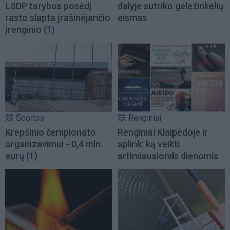
LSDP tarybos posėdį
dalyje sutriko geležinkelių
rasto slapta įrašinėjančio
eismas
įrenginio
(1)
Sportas
Renginiai
Krepšinio čempionato
Renginiai Klaipėdoje ir
organizavimui - 0,4 mln.
aplink: ką veikti
eurų
(1)
artimiausiomis dienomis