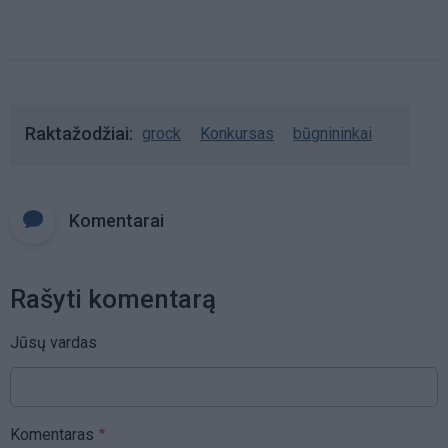
mergaite, jos mama ir močiute
Raktažodžiai
grock
Konkursas
būgnininkai
Komentarai
Rašyti komentarą
Jūsų vardas
Komentaras