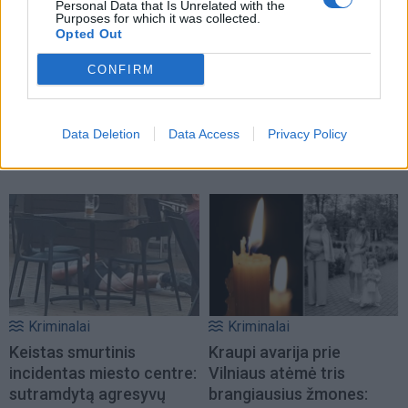
Personal Data that Is Unrelated with the
Purposes for which it was collected.
Opted Out
Horoskopai
Podkastai
CONFIRM
Dienos horoskopas 12
Į Klaipėdą iš emigracijos
Zodiako ženklų: gali būti
grįžusi Karina
lengviau nutraukti tai, kas
Kučinskienė įvardijo
Data Deletion
Data Access
Privacy Policy
nebeveikia
didžiausią savo norą
(3)
Kriminalai
Kriminalai
Keistas smurtinis
Kraupi avarija prie
incidentas miesto centre:
Vilniaus atėmė tris
sutramdytą agresyvų
brangiausius žmones: