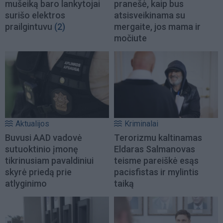
mušeiką baro lankytojai
pranešė, kaip bus
surišo elektros
atsisveikinama su
prailgintuvu
(2)
mergaite, jos mama ir
močiute
Aktualijos
Kriminalai
Buvusi AAD vadovė
Terorizmu kaltinamas
sutuoktinio įmonę
Eldaras Salmanovas
tikrinusiam pavaldiniui
teisme pareiškė esąs
skyrė priedą prie
pacisfistas ir mylintis
atlyginimo
taiką