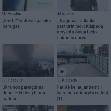
Verslas
Sportas
„Enefit“ vadovas palieka
„Dragūnas“ sulaukė
pareigas
pastiprinimo: į Klaipėdą
atvyksta Sakartvelo
rinktinės narys
Pasaulis
Klaipėda
Ukrainos pareigūnas:
Patiltė keliaujantiems į
dabar – iš tiesų bloga
keltą bus atidaryta rudenį
padėtis
(1)