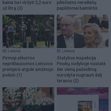
kaina turi viršyti 2,2 euro
piliečiams nereikėtų
už litrą
(2)
papildomai baimintis
Lietuva
Lietuva
Pirmoji atkurtos
Statybos inspekcija
nepriklausomos Lietuvos
Pinskų sodyboje nustatė
premjerė atgulė amžinojo
dar vieną pažeidimą:
poilsio
(1)
nurodyta nugriauti dalį
terasos
(2)