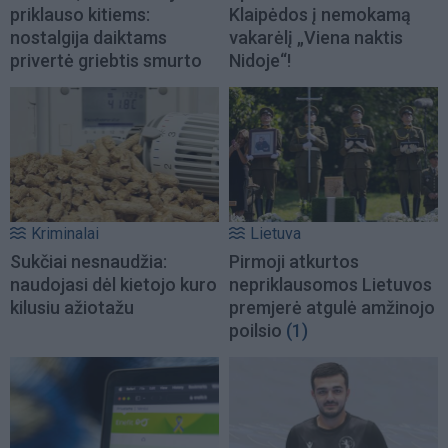
priklauso kitiems:
Klaipėdos į nemokamą
nostalgija daiktams
vakarėlį „Viena naktis
privertė griebtis smurto
Nidoje“!
Kriminalai
Lietuva
Sukčiai nesnaudžia:
Pirmoji atkurtos
naudojasi dėl kietojo kuro
nepriklausomos Lietuvos
kilusiu ažiotažu
premjerė atgulė amžinojo
poilsio
(1)