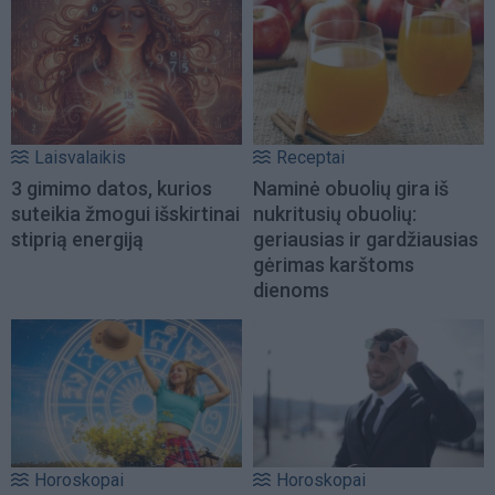
Laisvalaikis
Receptai
3 gimimo datos, kurios
Naminė obuolių gira iš
suteikia žmogui išskirtinai
nukritusių obuolių:
stiprią energiją
geriausias ir gardžiausias
gėrimas karštoms
dienoms
Horoskopai
Horoskopai