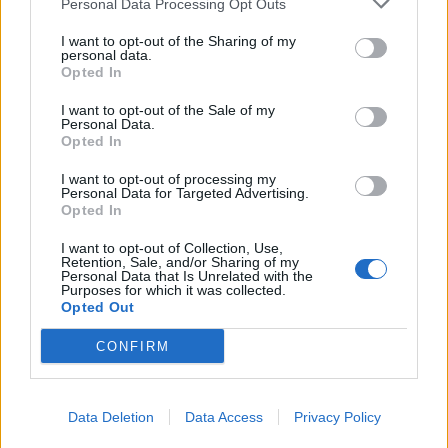
Personal Data Processing Opt Outs
I want to opt-out of the Sharing of my
personal data.
Opted In
Lietuva
Lietuva
Užulėnyje – Smetoninių
Čmilytė-Nielsen
I want to opt-out of the Sale of my
šventė: istorikai kels
neatmeta idėjos
Personal Data.
Opted In
neatsakytus prezidento
kandidatuoti į
epochos klausimus
(2)
prezidentus
(23)
I want to opt-out of processing my
Personal Data for Targeted Advertising.
Opted In
I want to opt-out of Collection, Use,
Retention, Sale, and/or Sharing of my
Personal Data that Is Unrelated with the
Purposes for which it was collected.
Opted Out
Lietuva
Lietuva
CONFIRM
Ugniagesiai dėl audros
Ugniagesiai: dėl audros
nuverstų medžių į
nuverstų medžių į
iškvietimus vyko beveik
iškvietimus vykome 49
Data Deletion
Data Access
Privacy Policy
50 kartų
kartus