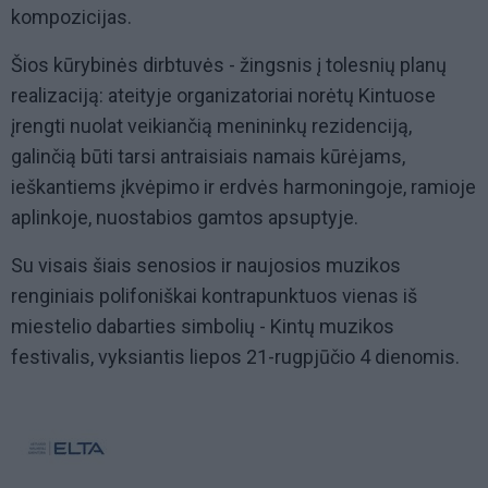
kompozicijas.
Šios kūrybinės dirbtuvės - žingsnis į tolesnių planų
realizaciją: ateityje organizatoriai norėtų Kintuose
įrengti nuolat veikiančią menininkų rezidenciją,
galinčią būti tarsi antraisiais namais kūrėjams,
ieškantiems įkvėpimo ir erdvės harmoningoje, ramioje
aplinkoje, nuostabios gamtos apsuptyje.
Su visais šiais senosios ir naujosios muzikos
renginiais polifoniškai kontrapunktuos vienas iš
miestelio dabarties simbolių - Kintų muzikos
festivalis, vyksiantis liepos 21-rugpjūčio 4 dienomis.