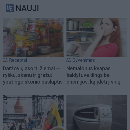
NAUJI
Receptai
Gyvenimas
Daržovių asorti žiemai —
Nemalonus kvapas
ryšku, skanu ir gražu:
šaldytuve dings be
ypatingo skonio paslaptis
chemijos: ką įdėti į vidų