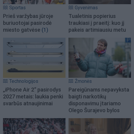
Sportas
Gyvenimas
Prieš varžybas jūroje
Tualetinis popierius
buriuotojai pasirodė
traukiasi į praeitį: kuo jį
miesto gatvėse
(1)
pakeis artimiausiu metu
Technologijos
Žmonės
„iPhone Air 2“ pasirodys
Pareigūnams nepavyksta
2027 metais: laukia penki
baigti narkotikų
svarbūs atnaujinimai
disponavimu įtariamo
Olego Šurajevo bylos