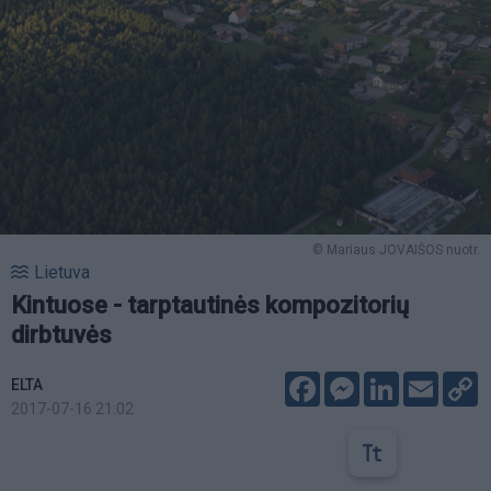
© Mariaus JOVAIŠOS nuotr.
Lietuva
Kintuose - tarptautinės kompozitorių
dirbtuvės
Facebook
Messenger
LinkedIn
Email
C
ELTA
L
2017-07-16 21:02