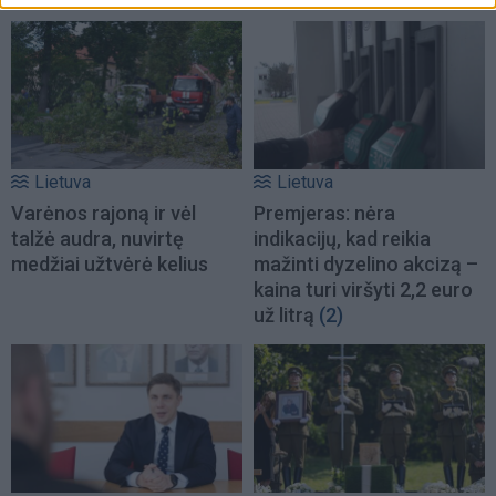
Lietuva
Lietuva
Varėnos rajoną ir vėl
Premjeras: nėra
talžė audra, nuvirtę
indikacijų, kad reikia
medžiai užtvėrė kelius
mažinti dyzelino akcizą –
kaina turi viršyti 2,2 euro
už litrą
(2)