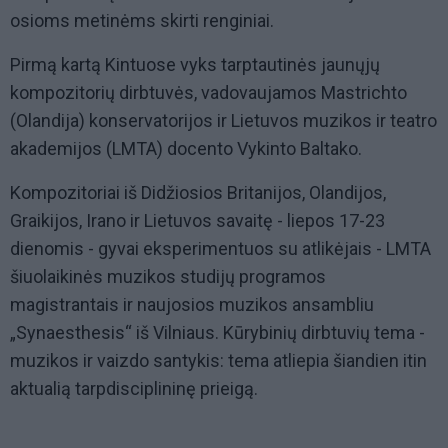
osioms metinėms skirti renginiai.
Pirmą kartą Kintuose vyks tarptautinės jaunųjų
kompozitorių dirbtuvės, vadovaujamos Mastrichto
(Olandija) konservatorijos ir Lietuvos muzikos ir teatro
akademijos (LMTA) docento Vykinto Baltako.
Kompozitoriai iš Didžiosios Britanijos, Olandijos,
Graikijos, Irano ir Lietuvos savaitę - liepos 17-23
dienomis - gyvai eksperimentuos su atlikėjais - LMTA
šiuolaikinės muzikos studijų programos
magistrantais ir naujosios muzikos ansambliu
„Synaesthesis“ iš Vilniaus. Kūrybinių dirbtuvių tema -
muzikos ir vaizdo santykis: tema atliepia šiandien itin
aktualią tarpdisciplininę prieigą.