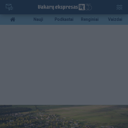
Pereiti
į
pagrindinį
Mobile
Nauji
Podkastai
Renginiai
Vaizdai
turinį
menu
bottom