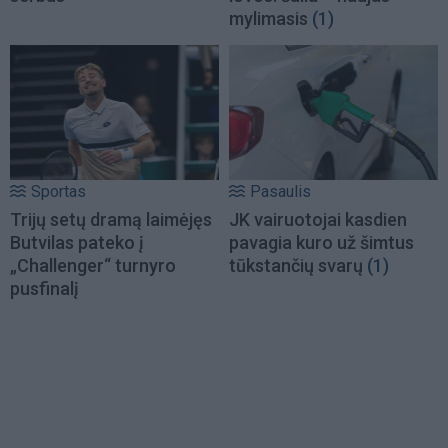
mylimasis
(1)
Sportas
Pasaulis
Trijų setų dramą laimėjęs
JK vairuotojai kasdien
Butvilas pateko į
pavagia kuro už šimtus
„Challenger“ turnyro
tūkstančių svarų
(1)
pusfinalį