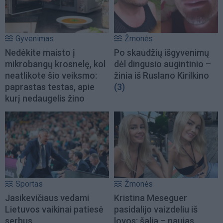
Gyvenimas
Žmonės
Nedėkite maisto į
Po skaudžių išgyvenimų
mikrobangų krosnelę, kol
dėl dingusio augintinio –
neatlikote šio veiksmo:
žinia iš Ruslano Kirilkino
paprastas testas, apie
(3)
kurį nedaugelis žino
Sportas
Žmonės
Jasikevičiaus vedami
Kristina Meseguer
Lietuvos vaikinai patiesė
pasidalijo vaizdeliu iš
serbus
lovos: šalia – naujas