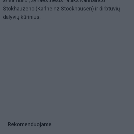
ansambliu „Synaesthesis“ atliks Karlhainco
Štokhauzeno (Karlheinz Stockhausen) ir dirbtuvių
dalyvių kūrinius.
Rekomenduojame