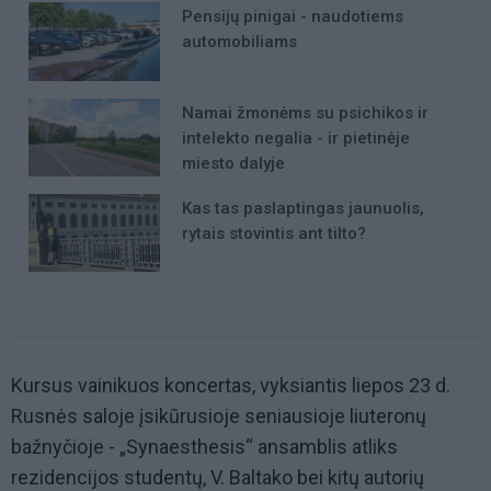
Pensijų pinigai - naudotiems
automobiliams
Namai žmonėms su psichikos ir
intelekto negalia - ir pietinėje
miesto dalyje
Kas tas paslaptingas jaunuolis,
rytais stovintis ant tilto?
Kursus vainikuos koncertas, vyksiantis liepos 23 d.
Rusnės saloje įsikūrusioje seniausioje liuteronų
bažnyčioje - „Synaesthesis“ ansamblis atliks
rezidencijos studentų, V. Baltako bei kitų autorių