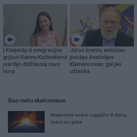
Į Klaipėdą iš emigracijos
Jūros šventę anksčiau
grįžusi Karina Kučinskienė
puošęs Anatolijus
įvardijo didžiausią savo
Klemencovas: gal jau
norą
užtenka
Šiuo metu skaitomiausi
Magnetinė audra rugpjūčio 8 dieną:
kokia jos galia