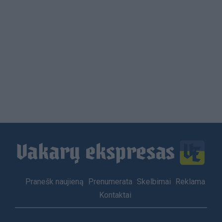
Load
More
Footer
Pranešk naujieną
Prenumerata
Skelbimai
Reklama
menu
Kontaktai