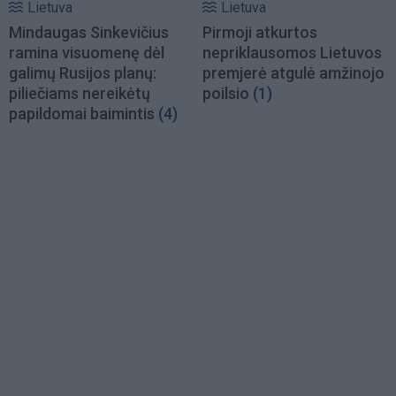
Lietuva
Lietuva
Mindaugas Sinkevičius
Pirmoji atkurtos
ramina visuomenę dėl
nepriklausomos Lietuvos
galimų Rusijos planų:
premjerė atgulė amžinojo
piliečiams nereikėtų
poilsio
(1)
papildomai baimintis
(4)