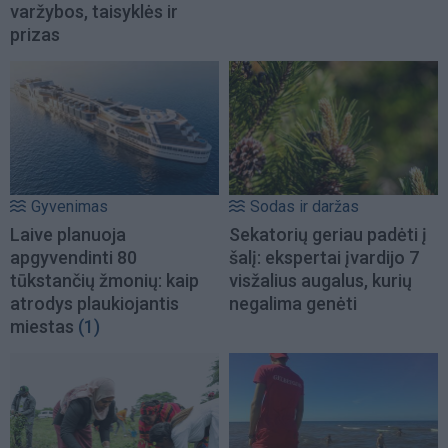
varžybos, taisyklės ir
prizas
Gyvenimas
Sodas ir daržas
Laive planuoja
Sekatorių geriau padėti į
apgyvendinti 80
šalį: ekspertai įvardijo 7
tūkstančių žmonių: kaip
visžalius augalus, kurių
atrodys plaukiojantis
negalima genėti
miestas
(1)