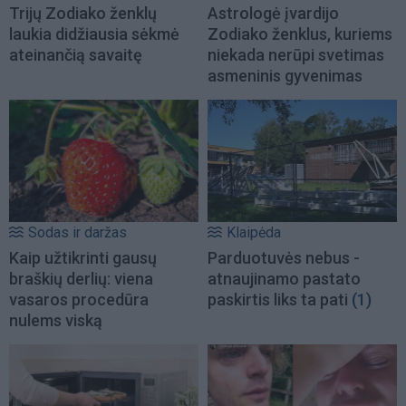
Trijų Zodiako ženklų
Astrologė įvardijo
laukia didžiausia sėkmė
Zodiako ženklus, kuriems
ateinančią savaitę
niekada nerūpi svetimas
asmeninis gyvenimas
Sodas ir daržas
Klaipėda
Kaip užtikrinti gausų
Parduotuvės nebus -
braškių derlių: viena
atnaujinamo pastato
vasaros procedūra
paskirtis liks ta pati
(1)
nulems viską