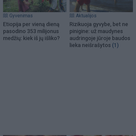
Gyvenimas
Aktualijos
Etiopija per vieną dieną
Rizikuoja gyvybe, bet ne
pasodino 353 milijonus
pinigine: už maudynes
medžių: kiek iš jų išliko?
audringoje jūroje baudos
lieka neišrašytos
(1)