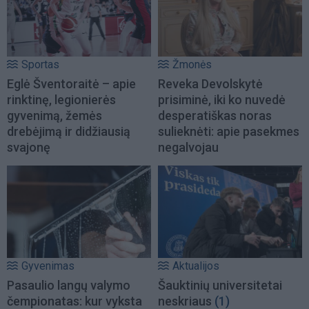
Sportas
Žmonės
Eglė Šventoraitė – apie
Reveka Devolskytė
rinktinę, legionierės
prisiminė, iki ko nuvedė
gyvenimą, žemės
desperatiškas noras
drebėjimą ir didžiausią
sulieknėti: apie pasekmes
svajonę
negalvojau
Gyvenimas
Aktualijos
Pasaulio langų valymo
Šauktinių universitetai
čempionatas: kur vyksta
neskriaus
(1)