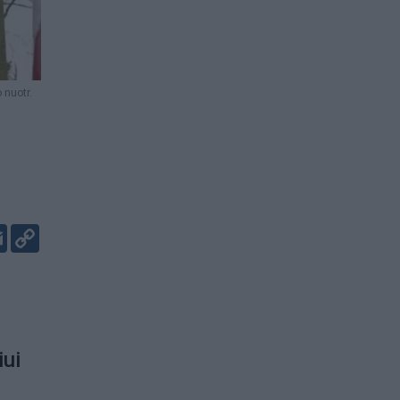
 nuotr.
er
kedIn
Email
Copy
Link
iui