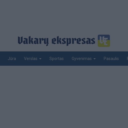
Jūra
Sportas
Pasaulis
Verslas
Gyvenimas