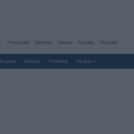
Desktop
Prenumerata
Skelbimai
Reklama
Kontaktai
Prisijungti
menu
top
Renginiai
Galerijos
Podkastai
Daugiau