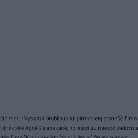
čio merui Vytautui Grubliauskui pirmadienį pranešė filmo
K" direktorė Agnė Zalanskaitė, norėjusi su miesto vadovu a
io filmo "Klaipėdos krašto sukilimas" finansavimo ir