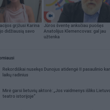
acijos grįžusi Karina
Jūros šventę anksčiau puošęs
jo didžiausią savo
Anatolijus Klemencovas: gal jau
užtenka
omiausi
Rekordiškai nusekęs Dunojus atidengė II pasaulinio ka
laikų radinius
Mirė garsi lietuvių aktorė: „Jos vaidmenys išliks Lietuv
teatro istorijoje“