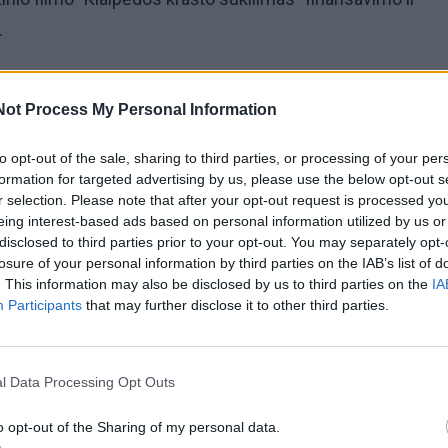
.
imasi surengti kitų metų sausio viduryje, Klaipėdos krašt
Not Process My Personal Information
 minėjimo metu. Parengiamasis darbas jau pradėtas, ir A.
emananti, jog laiko stoka sutrukdys padaryti kokybišką
to opt-out of the sale, sharing to third parties, or processing of your per
, kad jos komanda galinti būti pirmoji, kuri įprasmins šią d
formation for targeted advertising by us, please use the below opt-out s
r selection. Please note that after your opt-out request is processed y
eing interest-based ads based on personal information utilized by us or
ovės, šis filmas būtų puiki alternatyva istorijos vadovėlia
disclosed to third parties prior to your opt-out. You may separately opt-
losure of your personal information by third parties on the IAB’s list of
tai moksleiviams būtų pateikiami daug įdomiau.
. This information may also be disclosed by us to third parties on the
IA
Participants
that may further disclose it to other third parties.
l Data Processing Opt Outs
o opt-out of the Sharing of my personal data.