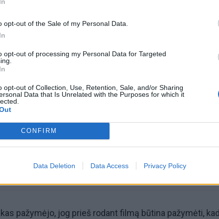
In
o opt-out of the Sale of my Personal Data.
In
to opt-out of processing my Personal Data for Targeted
ing.
In
omiausi
o opt-out of Collection, Use, Retention, Sale, and/or Sharing
ersonal Data that Is Unrelated with the Purposes for which it
lected.
Negrįžo iš Jūros šventės: artimieji laukė dvi savaites
Out
CONFIRM
Pelių ir žiurkių baubas: kas graužikus gąsdina labiau ne
nuodai
Data Deletion
Data Access
Privacy Policy
kas pažymėjo, jog prieš rodant filmą būtina pažymėti, kad 