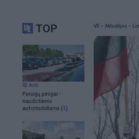
TOP
VE
>
Aktualijos
>
Li
Auto
Pensijų pinigai -
naudotiems
automobiliams
(1)