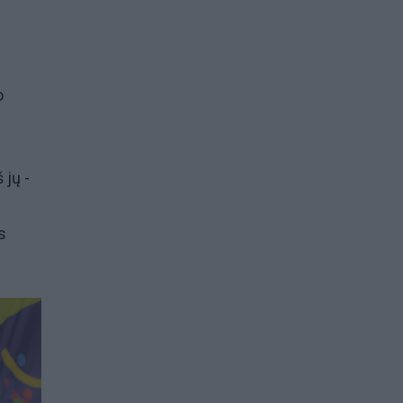
o
 jų -
s
s