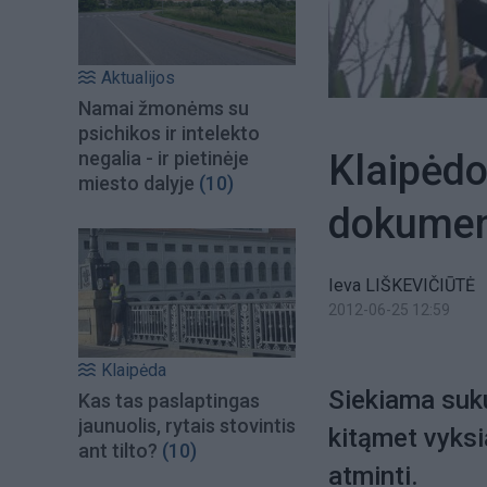
Aktualijos
Namai žmonėms su
psichikos ir intelekto
Klaipėdo
negalia - ir pietinėje
miesto dalyje
(10)
dokument
Ieva LIŠKEVIČIŪTĖ
2012-06-25 12:59
Klaipėda
Siekiama suk
Kas tas paslaptingas
jaunuolis, rytais stovintis
kitąmet vyksi
ant tilto?
(10)
atminti.