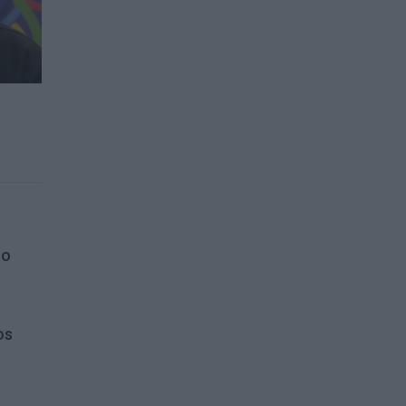
ro
os