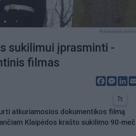
© Redakcijos archyvo
s sukilimui įprasminti -
inis filmas
Facebook
Messeng
Lin
urti atkuriamosios dokumentikos filmą
ančiam Klaipėdos krašto sukilimo 90-meč