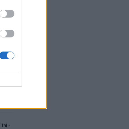
i
tai -