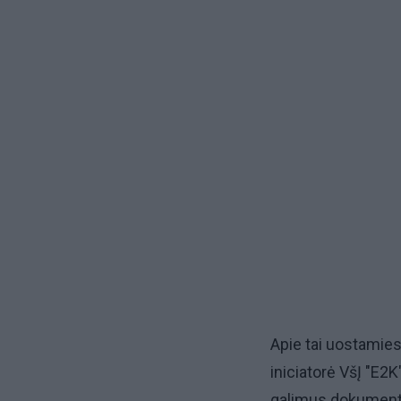
Apie tai uostamies
iniciatorė VšĮ "E2
galimus dokumentin