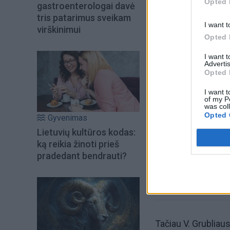
Opted 
gastroenterologai davė
tris patarimus sveikam
I want t
virškinimui
Opted 
I want 
Advertis
Opted 
Šiuo metu skait
I want t
of my P
was col
Opted 
Gyvenimas
Lietuvių kultūros kodas:
ką reikia žinoti prieš
pradedant bendrauti?
Tačiau V. Grubliaus