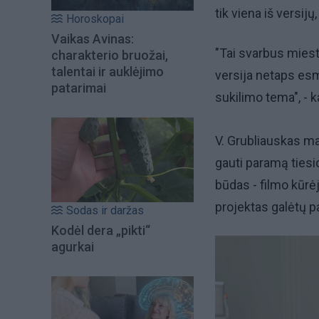
tik viena iš versijų
Horoskopai
Vaikas Avinas:
"Tai svarbus miesto
charakterio bruožai,
talentai ir auklėjimo
versija netaps esmi
patarimai
sukilimo tema", - 
V. Grubliauskas ma
gauti paramą tiesi
būdas - filmo kūrė
projektas galėtų p
Sodas ir daržas
Kodėl dera „pikti“
agurkai