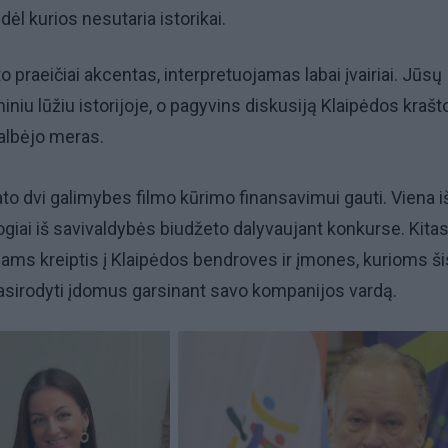
, dėl kurios nesutaria istorikai.
 praeičiai akcentas, interpretuojamas labai įvairiai. Jūsų
niu lūžiu istorijoje, o pagyvins diskusiją Klaipėdos krašt
kalbėjo meras.
to dvi galimybes filmo kūrimo finansavimui gauti. Viena iš
ogiai iš savivaldybės biudžeto dalyvaujant konkurse. Kita
jams kreiptis į Klaipėdos bendroves ir įmones, kurioms ši
asirodyti įdomus garsinant savo kompanijos vardą.