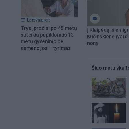
Laisvalaikis
Trys įpročiai po 45 metų
Į Klaipėdą iš emigr
suteikia papildomus 13
Kučinskienė įvardi
metų gyvenimo be
norą
demencijos – tyrimas
Šiuo metu skait