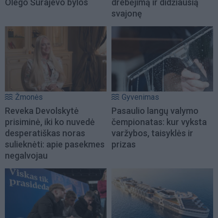
Olego Šurajevo bylos
drebėjimą ir didžiausią
svajonę
Žmonės
Gyvenimas
Reveka Devolskytė
Pasaulio langų valymo
prisiminė, iki ko nuvedė
čempionatas: kur vyksta
desperatiškas noras
varžybos, taisyklės ir
sulieknėti: apie pasekmes
prizas
negalvojau