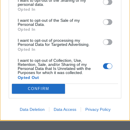
I want to opt-out of the Sharing of my
personal data.
naujų maitinimo, apgyvendinimo įstaigų.
Opted In
I want to opt-out of the Sale of my
Personal Data.
Opted In
I want to opt-out of processing my
Personal Data for Targeted Advertising.
Opted In
I want to opt-out of Collection, Use,
Retention, Sale, and/or Sharing of my
Personal Data that Is Unrelated with the
Purposes for which it was collected.
Opted Out
CONFIRM
Į Klaipėdą iš emigracijos
Jūros šventę anksčiau
grįžusi Karina Kučinskienė
puošęs Anatolijus
įvardijo didžiausią savo
Klemencovas: gal jau
Data Deletion
Data Access
Privacy Policy
norą
užtenka