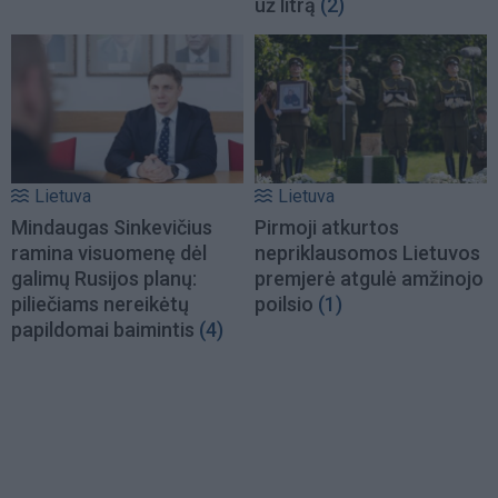
už litrą
(2)
Lietuva
Lietuva
Mindaugas Sinkevičius
Pirmoji atkurtos
ramina visuomenę dėl
nepriklausomos Lietuvos
galimų Rusijos planų:
premjerė atgulė amžinojo
piliečiams nereikėtų
poilsio
(1)
papildomai baimintis
(4)