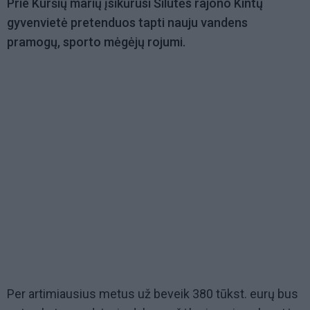
Prie Kuršių marių įsikūrusi Šilutės rajono Kintų
gyvenvietė pretenduos tapti nauju vandens
pramogų, sporto mėgėjų rojumi.
Per artimiausius metus už beveik 380 tūkst. eurų bus