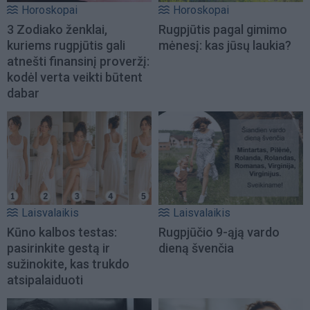
Horoskopai
Horoskopai
3 Zodiako ženklai,
Rugpjūtis pagal gimimo
kuriems rugpjūtis gali
mėnesį: kas jūsų laukia?
atnešti finansinį proveržį:
kodėl verta veikti būtent
dabar
Laisvalaikis
Laisvalaikis
Kūno kalbos testas:
Rugpjūčio 9-ąją vardo
pasirinkite gestą ir
dieną švenčia
sužinokite, kas trukdo
atsipalaiduoti