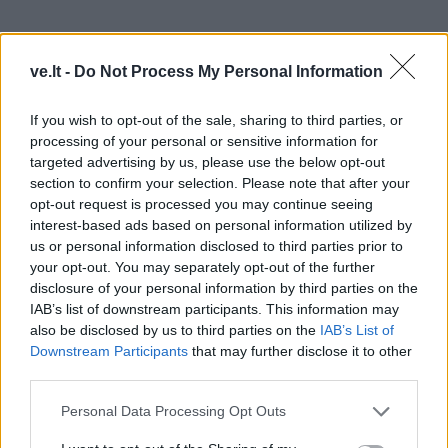
Šilutės turizmo informacijos centro direktorę laikinai
ve.lt -
Do Not Process My Personal Information
pavaduojanti Milda Budrevičienė pažymėjo, kad ne
If you wish to opt-out of the sale, sharing to third parties, or
vienus metus teko su pavydu žvilgčioti į kaimyninį
processing of your personal or sensitive information for
Klaipėdos rajoną, Svencelę.
targeted advertising by us, please use the below opt-out
section to confirm your selection. Please note that after your
„Žmonių susidomėjimas vandens sportu,
opt-out request is processed you may continue seeing
interest-based ads based on personal information utilized by
pramogomis yra didžiulis. Dabar mūsų rajone,
us or personal information disclosed to third parties prior to
pamaryje, nėra tokios bazės, kokia sukurta
your opt-out. You may separately opt-out of the further
Svencelėje, todėl tekdavo interesantus nusiųsti į ją.
disclosure of your personal information by third parties on the
IAB’s list of downstream participants. This information may
Įrengus naują objektą Kintuose, pagaliau turėsime
also be disclosed by us to third parties on the
IAB’s List of
savo buriuotojų, kaituotojų Meką“, – „Lietuvos
Downstream Participants
that may further disclose it to other
žinioms“ aiškino ji.
third parties.
Svarstoma, kad naujas objektas gali išjudinti ir vietos
Personal Data Processing Opt Outs
verslą, nes padaugėjus poilsiautojų Kintuose reikės