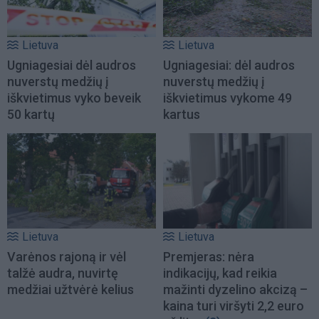
Lietuva
Lietuva
Ugniagesiai dėl audros
Ugniagesiai: dėl audros
nuverstų medžių į
nuverstų medžių į
iškvietimus vyko beveik
iškvietimus vykome 49
50 kartų
kartus
Lietuva
Lietuva
Varėnos rajoną ir vėl
Premjeras: nėra
talžė audra, nuvirtę
indikacijų, kad reikia
medžiai užtvėrė kelius
mažinti dyzelino akcizą –
kaina turi viršyti 2,2 euro