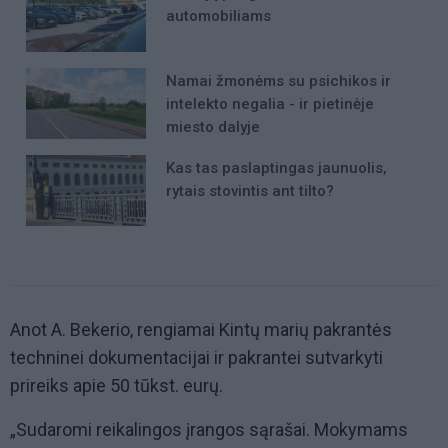
automobiliams
Namai žmonėms su psichikos ir
intelekto negalia - ir pietinėje
miesto dalyje
Kas tas paslaptingas jaunuolis,
rytais stovintis ant tilto?
Anot A. Bekerio, rengiamai Kintų marių pakrantės
techninei dokumentacijai ir pakrantei sutvarkyti
prireiks apie 50 tūkst. eurų.
„Sudaromi reikalingos įrangos sąrašai. Mokymams