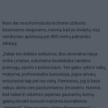
Nors dar nesuformuluota techninė užduotis
būsimiems rangovams, norima, kad jie išvalytų visą
nendrynais apžėlusią per 800 metrų pakrantės
atkarpą.
„Dabar ten didelės seklumos. Bus atveriama nauja
erdvė į marias, sukuriama šiuolaikiška vandens
pramogų, sporto ir poilsio bazė. Ten galės vykti ir vaikų
mokymai, profesionalūs buriuotojai, jėgos aitvarų
entuziastai taip pat ras vietą. Paminėsiu, jog ši bazė
nebus skirta vien pasiturintiems žmonėms. Norime,
kad vaikai iš vidutines pajamas gaunančių šeimų
galėtų išmokti buriuoti mažomis burvaltėmis
„Optimist“. Tam projekte skirtas finansavimas“, –