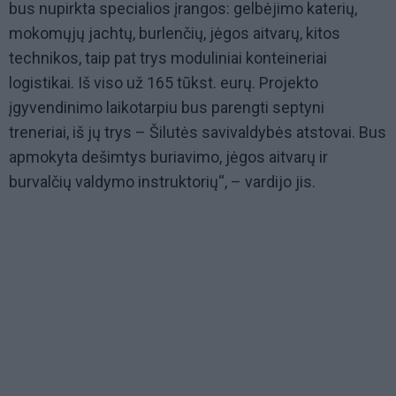
bus nupirkta specialios įrangos: gelbėjimo katerių,
mokomųjų jachtų, burlenčių, jėgos aitvarų, kitos
technikos, taip pat trys moduliniai konteineriai
logistikai. Iš viso už 165 tūkst. eurų. Projekto
įgyvendinimo laikotarpiu bus parengti septyni
treneriai, iš jų trys – Šilutės savivaldybės atstovai. Bus
apmokyta dešimtys buriavimo, jėgos aitvarų ir
burvalčių valdymo instruktorių“, – vardijo jis.