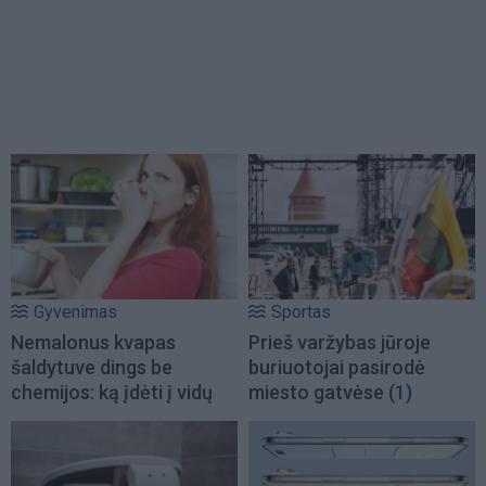
Gyvenimas
Sportas
Nemalonus kvapas
Prieš varžybas jūroje
šaldytuve dings be
buriuotojai pasirodė
chemijos: ką įdėti į vidų
miesto gatvėse
(1)