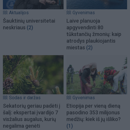
Aktualijos
Gyvenimas
Šauktinių universitetai
Laive planuoja
neskriaus
(2)
apgyvendinti 80
tūkstančių žmonių: kaip
atrodys plaukiojantis
miestas
(2)
Sodas ir daržas
Gyvenimas
Sekatorių geriau padėti į
Etiopija per vieną dieną
šalį: ekspertai įvardijo 7
pasodino 353 milijonus
visžalius augalus, kurių
medžių: kiek iš jų išliko?
negalima genėti
(1)