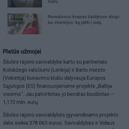
metu
Nemalonus kvapas šaldytuve dings
be chemijos: ką įdėti į vidų
Platūs užmojai
Šilutės rajono savivaldybė kartu su partneriais
Kolobžego valsčiumi (Lenkija) ir Barto miesto
(Vokietija) buriavimo klubu dalyvauja Europos
Sąjungos (ES) finansuojamame projekte „Baltija
visiems“. Jau patvirtintas jo bendras biudžetas –
1,172 mln. eurų.
Šilutės rajono savivaldybės įgyvendinamo projekto
dalis siekia 378 063 eurus. Savivaldybės ir Vidaus