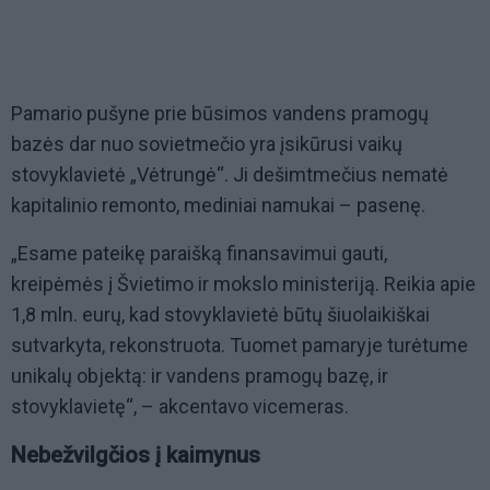
Pamario pušyne prie būsimos vandens pramogų
bazės dar nuo sovietmečio yra įsikūrusi vaikų
stovyklavietė „Vėtrungė“. Ji dešimtmečius nematė
kapitalinio remonto, mediniai namukai – pasenę.
„Esame pateikę paraišką finansavimui gauti,
kreipėmės į Švietimo ir mokslo ministeriją. Reikia apie
1,8 mln. eurų, kad stovyklavietė būtų šiuolaikiškai
sutvarkyta, rekonstruota. Tuomet pamaryje turėtume
unikalų objektą: ir vandens pramogų bazę, ir
stovyklavietę“, – akcentavo vicemeras.
Nebežvilgčios į kaimynus