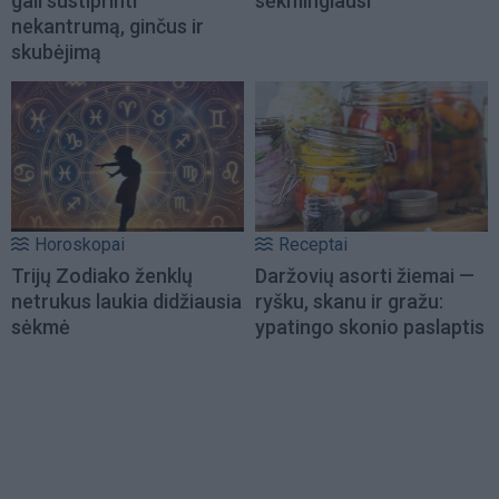
gali sustiprinti
sėkmingiausi
nekantrumą, ginčus ir
skubėjimą
Horoskopai
Receptai
Trijų Zodiako ženklų
Daržovių asorti žiemai —
netrukus laukia didžiausia
ryšku, skanu ir gražu:
sėkmė
ypatingo skonio paslaptis