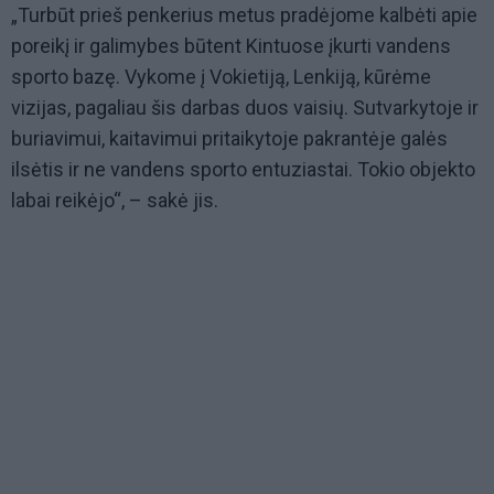
„Turbūt prieš penkerius metus pradėjome kalbėti apie
poreikį ir galimybes būtent Kintuose įkurti vandens
sporto bazę. Vykome į Vokietiją, Lenkiją, kūrėme
vizijas, pagaliau šis darbas duos vaisių. Sutvarkytoje ir
buriavimui, kaitavimui pritaikytoje pakrantėje galės
ilsėtis ir ne vandens sporto entuziastai. Tokio objekto
labai reikėjo“, – sakė jis.