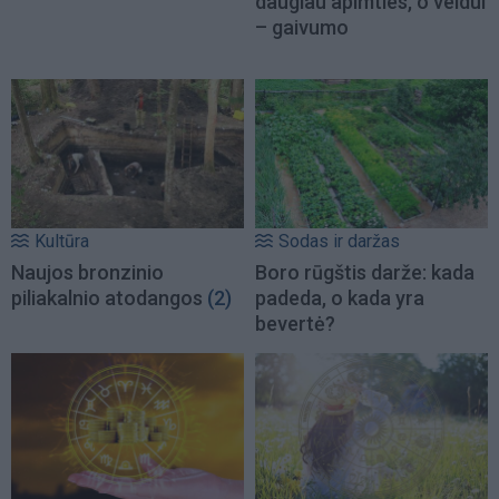
daugiau apimties, o veidui
– gaivumo
Kultūra
Sodas ir daržas
Naujos bronzinio
Boro rūgštis darže: kada
piliakalnio atodangos
(2)
padeda, o kada yra
bevertė?