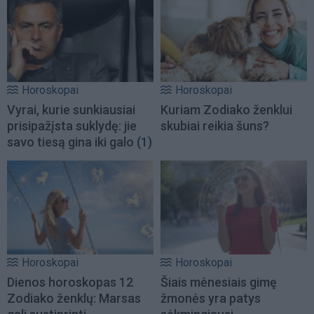
Horoskopai
Horoskopai
Vyrai, kurie sunkiausiai
Kuriam Zodiako ženklui
prisipažįsta suklydę: jie
skubiai reikia šuns?
savo tiesą gina iki galo
(1)
Horoskopai
Horoskopai
Dienos horoskopas 12
Šiais mėnesiais gimę
Zodiako ženklų: Marsas
žmonės yra patys