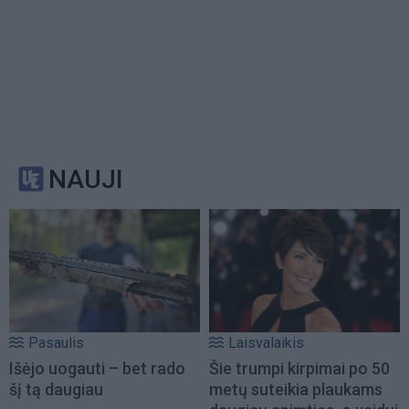
NAUJI
Pasaulis
Laisvalaikis
Išėjo uogauti – bet rado
Šie trumpi kirpimai po 50
šį tą daugiau
metų suteikia plaukams