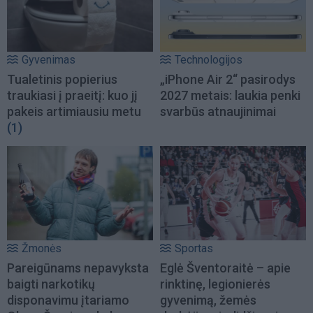
Gyvenimas
Technologijos
Tualetinis popierius
„iPhone Air 2“ pasirodys
traukiasi į praeitį: kuo jį
2027 metais: laukia penki
pakeis artimiausiu metu
svarbūs atnaujinimai
(1)
Žmonės
Sportas
Pareigūnams nepavyksta
Eglė Šventoraitė – apie
baigti narkotikų
rinktinę, legionierės
disponavimu įtariamo
gyvenimą, žemės