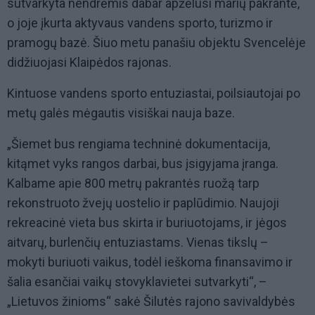
sutvarkyta nendrėmis dabar apžėlusi marių pakrantė,
o joje įkurta aktyvaus vandens sporto, turizmo ir
pramogų bazė. Šiuo metu panašiu objektu Svencelėje
didžiuojasi Klaipėdos rajonas.
Kintuose vandens sporto entuziastai, poilsiautojai po
metų galės mėgautis visiškai nauja baze.
„Šiemet bus rengiama techninė dokumentacija,
kitąmet vyks rangos darbai, bus įsigyjama įranga.
Kalbame apie 800 metrų pakrantės ruožą tarp
rekonstruoto žvejų uostelio ir paplūdimio. Naujoji
rekreacinė vieta bus skirta ir buriuotojams, ir jėgos
aitvarų, burlenčių entuziastams. Vienas tikslų –
mokyti buriuoti vaikus, todėl ieškoma finansavimo ir
šalia esančiai vaikų stovyklavietei sutvarkyti“, –
„Lietuvos žinioms“ sakė Šilutės rajono savivaldybės