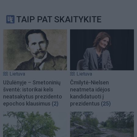
TAIP PAT SKAITYKITE
Lietuva
Lietuva
Užulėnyje – Smetoninių
Čmilytė-Nielsen
šventė: istorikai kels
neatmeta idėjos
neatsakytus prezidento
kandidatuoti į
epochos klausimus
(2)
prezidentus
(25)