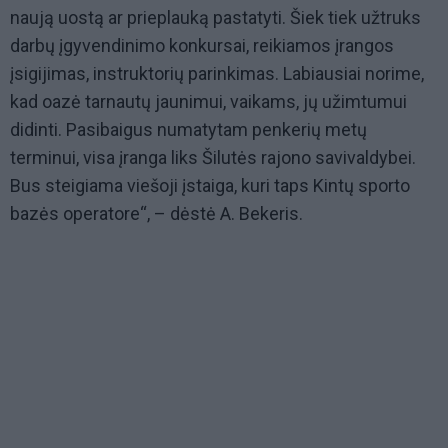
naują uostą ar prieplauką pastatyti. Šiek tiek užtruks
darbų įgyvendinimo konkursai, reikiamos įrangos
įsigijimas, instruktorių parinkimas. Labiausiai norime,
kad oazė tarnautų jaunimui, vaikams, jų užimtumui
didinti. Pasibaigus numatytam penkerių metų
terminui, visa įranga liks Šilutės rajono savivaldybei.
Bus steigiama viešoji įstaiga, kuri taps Kintų sporto
bazės operatore“, – dėstė A. Bekeris.