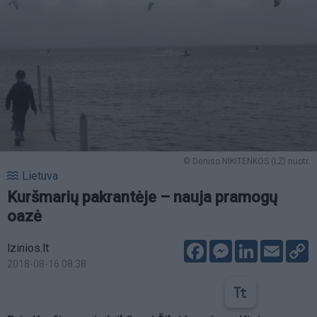
© Deniso NIKITENKOS (LŽ) nuotr.
Lietuva
Kuršmarių pakrantėje – nauja pramogų
oazė
Facebook
Messenger
LinkedIn
Email
C
lzinios.lt
L
2018-08-16 08:38