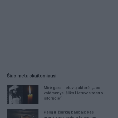
Šiuo metu skaitomiausi
Mirė garsi lietuvių aktorė: „Jos
vaidmenys išliks Lietuvos teatro
istorijoje“
Pelių ir žiurkių baubas: kas
graužikus gąsdina labiau nei