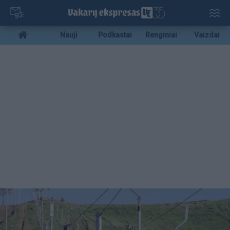
Pereiti
į
pagrindinį
Mobile
Nauji
Podkastai
Renginiai
Vaizdai
turinį
menu
bottom