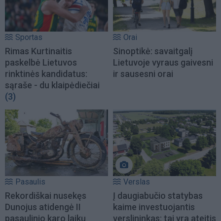
Sportas
Orai
Rimas Kurtinaitis
Sinoptikė: savaitgalį
paskelbė Lietuvos
Lietuvoje vyraus gaivesni
rinktinės kandidatus:
ir sausesni orai
sąraše - du klaipėdiečiai
(3)
Pasaulis
Verslas
Rekordiškai nusekęs
Į daugiabučio statybas
Dunojus atidengė II
kaime investuojantis
pasaulinio karo laikų
verslininkas: tai yra ateitis