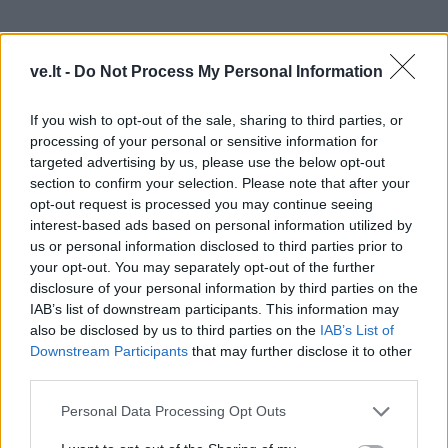
ve.lt -
Do Not Process My Personal Information
If you wish to opt-out of the sale, sharing to third parties, or
processing of your personal or sensitive information for
targeted advertising by us, please use the below opt-out
section to confirm your selection. Please note that after your
opt-out request is processed you may continue seeing
interest-based ads based on personal information utilized by
Šiais metais buvo pradėti ir sniego parko įrengimo
us or personal information disclosed to third parties prior to
darbai, formuojami tramplynai. Ateityje parkas irgi
your opt-out. You may separately opt-out of the further
modernės. Vietos Utriuose ras ir lygumų slidinėjimo
disclosure of your personal information by third parties on the
IAB’s list of downstream participants. This information may
entuziastai, tačiau jie turėtų laukti dangaus pagalbos,
also be disclosed by us to third parties on the
IAB’s List of
t.y. natūralaus sniego.
Downstream Participants
that may further disclose it to other
third parties.
G. Rusteikos manymu, lankytojų srautai slidinėjimo
Personal Data Processing Opt Outs
trasoje bus didžiuliai. Pasak jo, kitos slidinėjimo
trasos, turinčios tokį statų kalną ir galimybes, arti nėra.