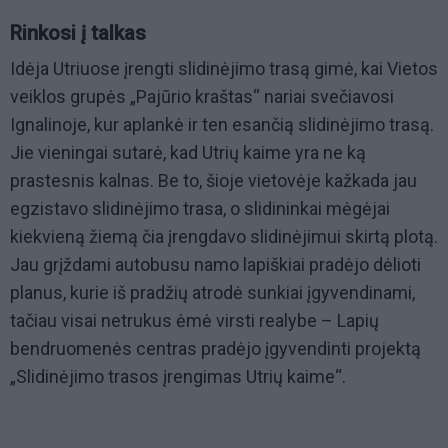
Rinkosi į talkas
Idėja Utriuose įrengti slidinėjimo trasą gimė, kai Vietos
veiklos grupės „Pajūrio kraštas“ nariai svečiavosi
Ignalinoje, kur aplankė ir ten esančią slidinėjimo trasą.
Jie vieningai sutarė, kad Utrių kaime yra ne ką
prastesnis kalnas. Be to, šioje vietovėje kažkada jau
egzistavo slidinėjimo trasa, o slidininkai mėgėjai
kiekvieną žiemą čia įrengdavo slidinėjimui skirtą plotą.
Jau grįždami autobusu namo lapiškiai pradėjo dėlioti
planus, kurie iš pradžių atrodė sunkiai įgyvendinami,
tačiau visai netrukus ėmė virsti realybe – Lapių
bendruomenės centras pradėjo įgyvendinti projektą
„Slidinėjimo trasos įrengimas Utrių kaime“.