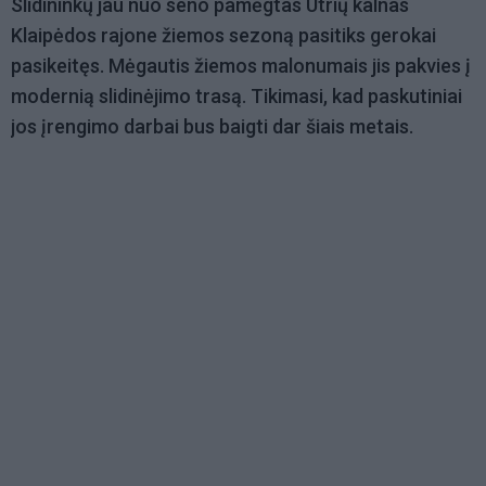
Slidininkų jau nuo seno pamėgtas Utrių kalnas
Klaipėdos rajone žiemos sezoną pasitiks gerokai
pasikeitęs. Mėgautis žiemos malonumais jis pakvies į
modernią slidinėjimo trasą. Tikimasi, kad paskutiniai
jos įrengimo darbai bus baigti dar šiais metais.