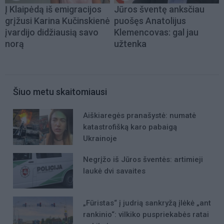
Į Klaipėdą iš emigracijos
Jūros šventę anksčiau
grįžusi Karina Kučinskienė
puošęs Anatolijus
įvardijo didžiausią savo
Klemencovas: gal jau
norą
užtenka
Šiuo metu skaitomiausi
Aiškiaregės pranašystė: numatė
katastrofišką karo pabaigą
Ukrainoje
Negrįžo iš Jūros šventės: artimieji
laukė dvi savaites
„Fūristas“ į judrią sankryžą įlėkė „ant
rankinio“: vilkiko puspriekabės ratai