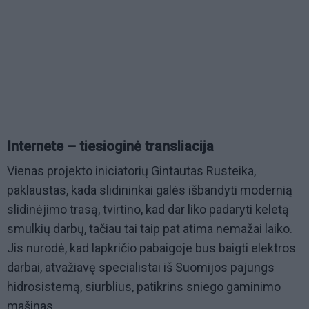
Internete – tiesioginė transliacija
Vienas projekto iniciatorių Gintautas Rusteika,
paklaustas, kada slidininkai galės išbandyti modernią
slidinėjimo trasą, tvirtino, kad dar liko padaryti keletą
smulkių darbų, tačiau tai taip pat atima nemažai laiko.
Jis nurodė, kad lapkričio pabaigoje bus baigti elektros
darbai, atvažiavę specialistai iš Suomijos pajungs
hidrosistemą, siurblius, patikrins sniego gaminimo
mašinas.