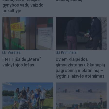
gynybos vadų vaizdo
pokalbyje
Verslas
Kriminalai
FNTT įšaldė „Mere“
Dviem Klaipėdos
valdytojos lėšas
gimnazistams už kanapių
pagrobimą ir platinimą –
lygtinis laisvės atėmimas