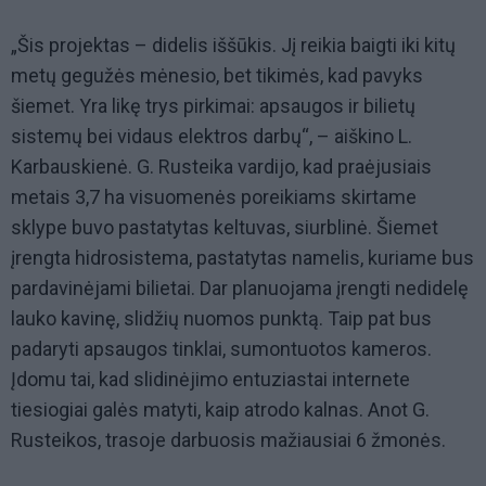
„Šis projektas – didelis iššūkis. Jį reikia baigti iki kitų
metų gegužės mėnesio, bet tikimės, kad pavyks
šiemet. Yra likę trys pirkimai: apsaugos ir bilietų
sistemų bei vidaus elektros darbų“, – aiškino L.
Karbauskienė. G. Rusteika vardijo, kad praėjusiais
metais 3,7 ha visuomenės poreikiams skirtame
sklype buvo pastatytas keltuvas, siurblinė. Šiemet
įrengta hidrosistema, pastatytas namelis, kuriame bus
pardavinėjami bilietai. Dar planuojama įrengti nedidelę
lauko kavinę, slidžių nuomos punktą. Taip pat bus
padaryti apsaugos tinklai, sumontuotos kameros.
Įdomu tai, kad slidinėjimo entuziastai internete
tiesiogiai galės matyti, kaip atrodo kalnas. Anot G.
Rusteikos, trasoje darbuosis mažiausiai 6 žmonės.