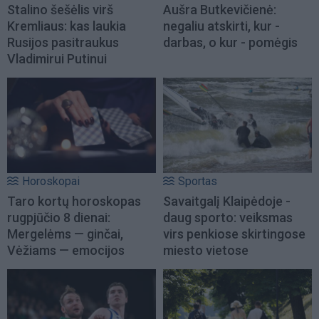
Stalino šešėlis virš
Aušra Butkevičienė:
Kremliaus: kas laukia
negaliu atskirti, kur -
Rusijos pasitraukus
darbas, o kur - pomėgis
Vladimirui Putinui
Horoskopai
Sportas
Taro kortų horoskopas
Savaitgalį Klaipėdoje -
rugpjūčio 8 dienai:
daug sporto: veiksmas
Mergelėms — ginčai,
virs penkiose skirtingose
Vėžiams — emocijos
miesto vietose