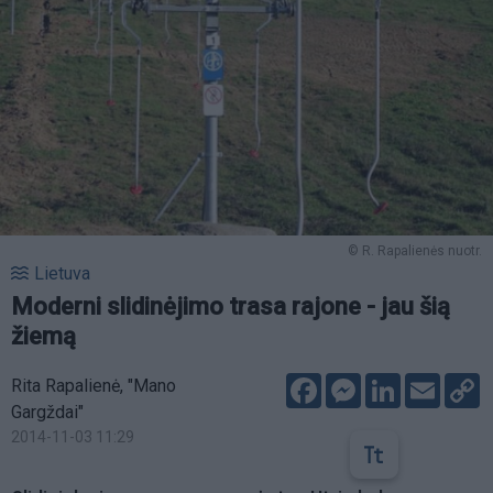
© R. Rapalienės nuotr.
Lietuva
Moderni slidinėjimo trasa rajone - jau šią
žiemą
Facebook
Messenger
LinkedIn
Email
C
Rita Rapalienė, "Mano
L
Gargždai"
2014-11-03 11:29