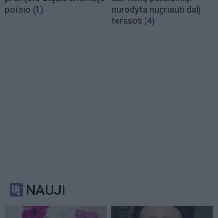
poilsio
(1)
nurodyta nugriauti dalį
terasos
(4)
NAUJI