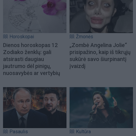
Horoskopai
Žmonės
Dienos horoskopas 12
„Zombė Angelina Jolie“
Zodiako ženklų: gali
prisipažino, kaip iš tikrųjų
atsirasti daugiau
sukūrė savo šiurpinantį
jautrumo dėl pinigų,
įvaizdį
nuosavybės ar vertybių
Pasaulis
Kultūra