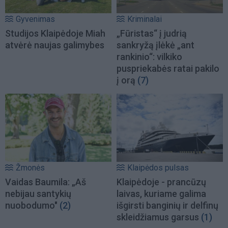
Gyvenimas
Kriminalai
Studijos Klaipėdoje Miah
„Fūristas“ į judrią
atvėrė naujas galimybes
sankryžą įlėkė „ant
rankinio“: vilkiko
puspriekabės ratai pakilo
į orą
(7)
Žmonės
Klaipėdos pulsas
Vaidas Baumila: „Aš
Klaipėdoje - prancūzų
nebijau santykių
laivas, kuriame galima
nuobodumo"
(2)
išgirsti banginių ir delfinų
skleidžiamus garsus
(1)