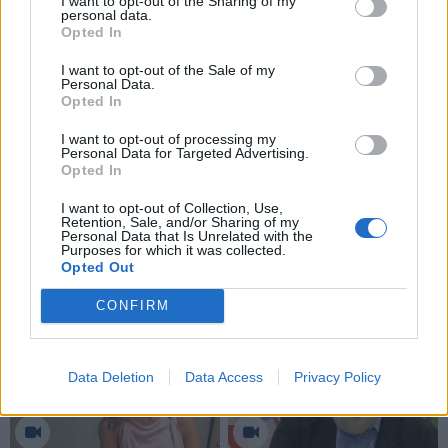
I want to opt-out of the Sharing of my
personal data.
Opted In
Projekto iniciatorių galvose kunkuliuoja mintys su dar
daugiau idėjų – norima, kad ant kalno būtų galima
I want to opt-out of the Sale of my
Personal Data.
pramogauti ne tik žiemą, bet visus metus.
Opted In
I want to opt-out of processing my
Personal Data for Targeted Advertising.
Opted In
I want to opt-out of Collection, Use,
Retention, Sale, and/or Sharing of my
Personal Data that Is Unrelated with the
Purposes for which it was collected.
Opted Out
CONFIRM
Data Deletion
Data Access
Privacy Policy