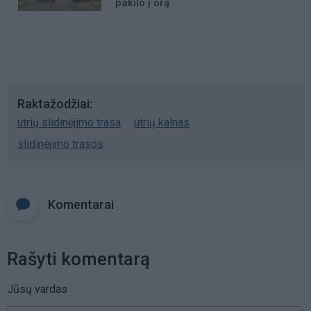
pakilo į orą
Raktažodžiai
utrių slidinėjimo trasa
utrių kalnas
slidinėjimo trasos
Komentarai
Rašyti komentarą
Jūsų vardas