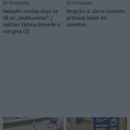
Kriminalai
Kriminalai
Nelaukti svečiai išėjo ne
Negrįžo iš Jūros šventės:
tik su „lauktuvėmis“: į
artimieji laukė dvi
nakties tamsą išsivedė ir
savaites
merginą
(3)