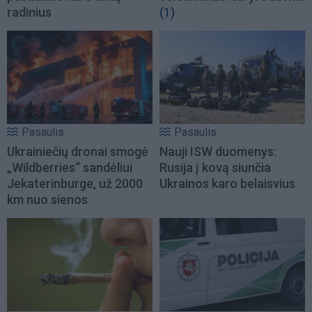
radinius
(1)
Pasaulis
Pasaulis
Ukrainiečių dronai smogė
Nauji ISW duomenys:
„Wildberries“ sandėliui
Rusija į kovą siunčia
Jekaterinburge, už 2000
Ukrainos karo belaisvius
km nuo sienos