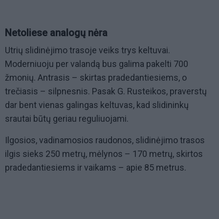
Netoliese analogų nėra
Utrių slidinėjimo trasoje veiks trys keltuvai.
Moderniuoju per valandą bus galima pakelti 700
žmonių. Antrasis – skirtas pradedantiesiems, o
trečiasis – silpnesnis. Pasak G. Rusteikos, praverstų
dar bent vienas galingas keltuvas, kad slidininkų
srautai būtų geriau reguliuojami.
Ilgosios, vadinamosios raudonos, slidinėjimo trasos
ilgis sieks 250 metrų, mėlynos – 170 metrų, skirtos
pradedantiesiems ir vaikams – apie 85 metrus.