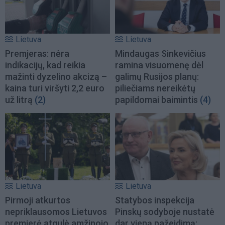
Lietuva
Lietuva
Premjeras: nėra
Mindaugas Sinkevičius
indikacijų, kad reikia
ramina visuomenę dėl
mažinti dyzelino akcizą –
galimų Rusijos planų:
kaina turi viršyti 2,2 euro
piliečiams nereikėtų
už litrą
(2)
papildomai baimintis
(4)
Lietuva
Lietuva
Pirmoji atkurtos
Statybos inspekcija
nepriklausomos Lietuvos
Pinskų sodyboje nustatė
premjerė atgulė amžinojo
dar vieną pažeidimą: