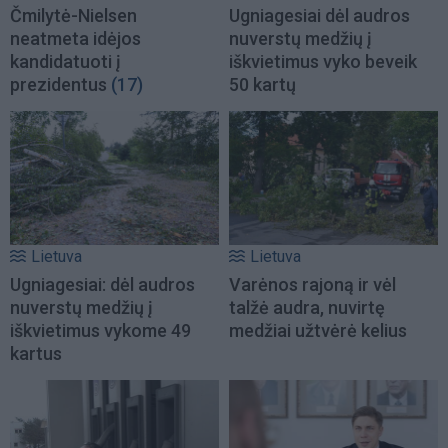
Čmilytė-Nielsen
Ugniagesiai dėl audros
neatmeta idėjos
nuverstų medžių į
kandidatuoti į
iškvietimus vyko beveik
prezidentus
(17)
50 kartų
Lietuva
Lietuva
Ugniagesiai: dėl audros
Varėnos rajoną ir vėl
nuverstų medžių į
talžė audra, nuvirtę
iškvietimus vykome 49
medžiai užtvėrė kelius
kartus