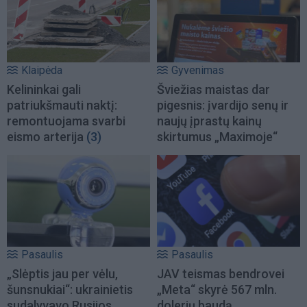
Klaipėda
Gyvenimas
Kelininkai gali
Šviežias maistas dar
patriukšmauti naktį:
pigesnis: įvardijo senų ir
remontuojama svarbi
naujų įprastų kainų
eismo arterija
(3)
skirtumus „Maximoje“
Pasaulis
Pasaulis
„Slėptis jau per vėlu,
JAV teismas bendrovei
šunsnukiai“: ukrainietis
„Meta“ skyrė 567 mln.
sudalyvavo Rusijos
dolerių baudą