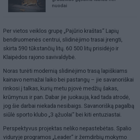
nuodai
Per vietos veiklos grupę „Pajūrio kraštas“ Lapių
bendruomenės centrui, slidinėjimo trasai įrengti,
skirta 590 tūkstančių litų. 60 500 litų prisidėjo ir
Klaipėdos rajono savivaldybė.
Noras turėti modernią slidinėjimo trasą lapiškiams
kainavo nemažai laiko bei pastangų – jie savanoriškai
rinkosi į talkas, kurių metu pjovė medžių šakas,
krūmynus ir pan. Dabar jie juokauja, kad tada atrodė,
jog šie darbai niekada nesibaigs. Savanorišką pagalbą
siūlė sporto klubo „3 ąžuolai“ bei kiti entuziastai.
Perspektyvus projektas neliko nepastebėtas. Spalio
viduryje programos „Leader“ ir žemdirbių mokymo