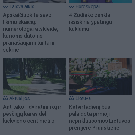
Laisvalaikis
Horoskopai
Apskaičiuokite savo
4 Zodiako ženklai
likimo skaičių:
išsiskiria ypatingu
numerologai atskleidė,
kuklumu
kurioms datoms
pranašaujami turtai ir
sėkmė
Aktualijos
Lietuva
Ant tako - dviratininkų ir
Ketvirtadienį bus
pėsčiųjų karas dėl
palaidota pirmoji
kiekvieno centimetro
nepriklausomos Lietuvos
premjerė Prunskienė