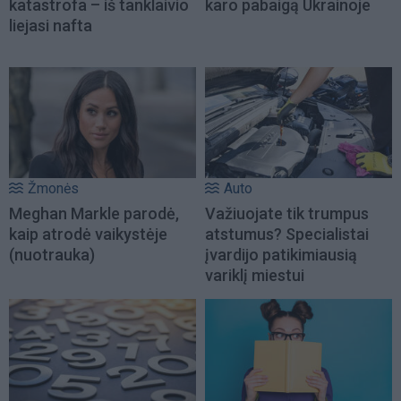
katastrofa – iš tanklaivio
karo pabaigą Ukrainoje
liejasi nafta
Žmonės
Auto
Meghan Markle parodė,
Važiuojate tik trumpus
kaip atrodė vaikystėje
atstumus? Specialistai
(nuotrauka)
įvardijo patikimiausią
variklį miestui