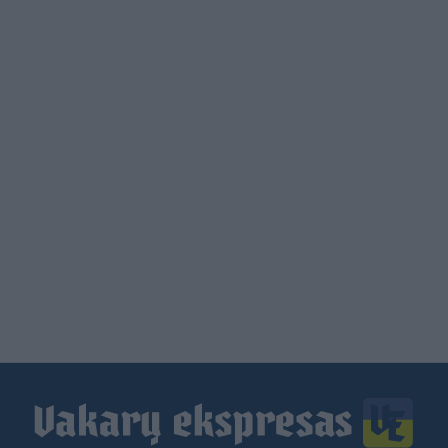
Load
More