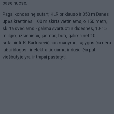
baseinuose.
Pagal koncesinę sutartį KLR priklauso ir 350 m Danės
upės krantinės. 100 m skirta vietiniams, o 150 metrų
skirta svečiams - galima švartuoti ir didesnes, 10-15
m ilgio, užsieniečių jachtas, būtų galima net 10
sutalpinti. K. Bartusevičiaus manymu, sąlygos čia nėra
labai blogos - ir elektra tiekiama, ir dušai čia pat
viešbutyje yra, ir trapai pastatyti.