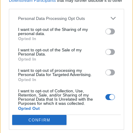
Downstream Participants
that may further disclose it to other
third parties.
Personal Data Processing Opt Outs
Raktažodžiai
pilies uostelis
smiltynės jachtklubas
buriuotojai
I want to opt-out of the Sharing of my
personal data.
Opted In
I want to opt-out of the Sale of my
Komentarai
Personal Data.
Opted In
I want to opt-out of processing my
Personal Data for Targeted Advertising.
Rašyti komentarą
Opted In
Jūsų vardas
I want to opt-out of Collection, Use,
Retention, Sale, and/or Sharing of my
Personal Data that Is Unrelated with the
Purposes for which it was collected.
Opted Out
Komentaras
CONFIRM