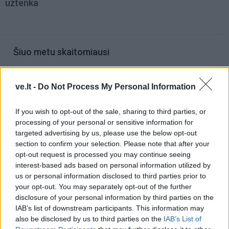
užtenka
Šiuo metu skaitomiausi
Trijų Zodiako ženklų jau
ve.lt -
Do Not Process My Personal Information
artimiausiomis dienomis laukia
triumfas visuose reikaluose
If you wish to opt-out of the sale, sharing to third parties, or
Šie Zodiako ženklai pagaliau
processing of your personal or sensitive information for
pasieks proveržį, kurio taip ilgai
targeted advertising by us, please use the below opt-out
laukė
section to confirm your selection. Please note that after your
opt-out request is processed you may continue seeing
Dingo ne tik banko kortelė: ištuštėjo
interest-based ads based on personal information utilized by
us or personal information disclosed to third parties prior to
ir banko sąskaita
your opt-out. You may separately opt-out of the further
disclosure of your personal information by third parties on the
IAB’s list of downstream participants. This information may
also be disclosed by us to third parties on the
IAB’s List of