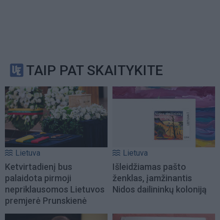
TAIP PAT SKAITYKITE
Lietuva
Lietuva
Ketvirtadienį bus
Išleidžiamas pašto
palaidota pirmoji
ženklas, įamžinantis
nepriklausomos Lietuvos
Nidos dailininkų koloniją
premjerė Prunskienė