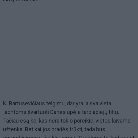
K. Bartusevičiaus teigimu, dar yra laisva vieta
jachtoms švartuoti Danės upėje tarp abiejų tiltų.
Tačiau esą kol kas nėra tokio poreikio, vietos laivams
užtenka. Bet kai jos pradės trūkti, tada bus
sprendžiamas ir šis klausimas. Problema ta, kad norint