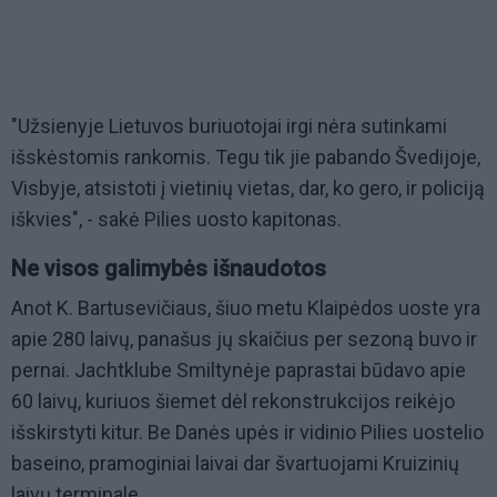
"Užsienyje Lietuvos buriuotojai irgi nėra sutinkami
išskėstomis rankomis. Tegu tik jie pabando Švedijoje,
Visbyje, atsistoti į vietinių vietas, dar, ko gero, ir policiją
iškvies", - sakė Pilies uosto kapitonas.
Ne visos galimybės išnaudotos
Anot K. Bartusevičiaus, šiuo metu Klaipėdos uoste yra
apie 280 laivų, panašus jų skaičius per sezoną buvo ir
pernai. Jachtklube Smiltynėje paprastai būdavo apie
60 laivų, kuriuos šiemet dėl rekonstrukcijos reikėjo
išskirstyti kitur. Be Danės upės ir vidinio Pilies uostelio
baseino, pramoginiai laivai dar švartuojami Kruizinių
laivų terminale.