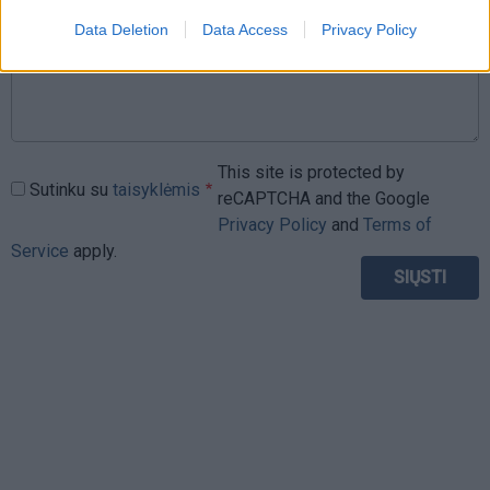
Data Deletion
Data Access
Privacy Policy
This site is protected by
Sutinku su
taisyklėmis
reCAPTCHA and the Google
Privacy Policy
and
Terms of
Service
apply.