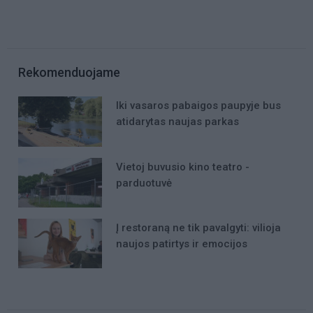
Rekomenduojame
Iki vasaros pabaigos paupyje bus
atidarytas naujas parkas
Vietoj buvusio kino teatro -
parduotuvė
Į restoraną ne tik pavalgyti: vilioja
naujos patirtys ir emocijos