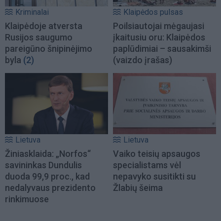
Kriminalai
Klaipėdos pulsas
Klaipėdoje atversta
Poilsiautojai mėgaujasi
Rusijos saugumo
įkaitusiu oru: Klaipėdos
pareigūno šnipinėjimo
paplūdimiai – sausakimši
byla
(2)
(vaizdo įrašas)
Lietuva
Lietuva
Žiniasklaida: „Norfos“
Vaiko teisių apsaugos
savininkas Dundulis
specialistams vėl
duoda 99,9 proc., kad
nepavyko susitikti su
nedalyvaus prezidento
Žlabių šeima
rinkimuose