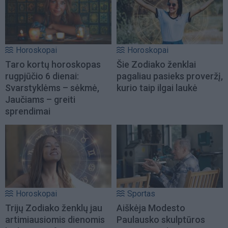
Horoskopai
Horoskopai
Taro kortų horoskopas
Šie Zodiako ženklai
rugpjūčio 6 dienai:
pagaliau pasieks proveržį,
Svarstyklėms – sėkmė,
kurio taip ilgai laukė
Jaučiams – greiti
sprendimai
Horoskopai
Sportas
Trijų Zodiako ženklų jau
Aiškėja Modesto
artimiausiomis dienomis
Paulausko skulptūros