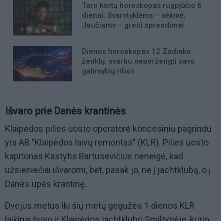
Taro kortų horoskopas rugpjūčio 6
dienai: Svarstyklėms – sėkmė,
Jaučiams – greiti sprendimai
Dienos horoskopas 12 Zodiako
ženklų: svarbu neperžengti savo
galimybių ribos
Išvaro prie Danės krantinės
Klaipėdos pilies uosto operatorė koncesiniu pagrindu
yra AB "Klaipėdos laivų remontas" (KLR). Pilies uosto
kapitonas Kastytis Bartusevičius neneigė, kad
užsieniečiai išvaromi, bet, pasak jo, ne į jachtklubą, o į
Danės upės krantinę.
Dvejus metus iki šių metų gegužės 1 dienos KLR
laikinai buvo ir Klaipėdos jachtklubo Smiltynėje, kurio