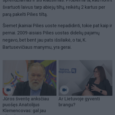
švartuoti laivus tarp abiejų tiltų, reikėtų 2 kartus per
parą pakelti Pilies tiltą.
Šiemet įkainiai Pilies uoste nepadidinti, tokie pat kaip ir
pernai. 2009-aisiais Pilies uostas didelių pajamų
negavo, bet bent jau pats išsilaikė, o tai, K.
Bartusevičiaus manymu, yra gerai.
Jūros šventę anksčiau
Ar Lietuvoje gyventi
puošęs Anatolijus
brangu?
Klemencovas: gal jau