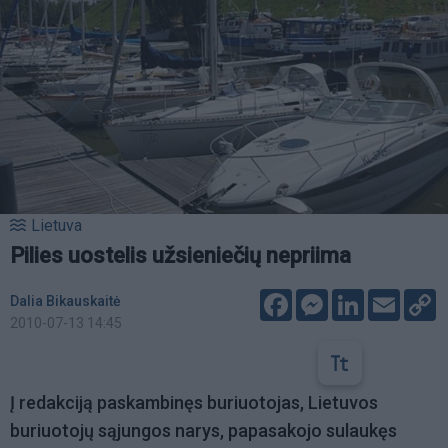
Lietuva
Pilies uostelis užsieniečių nepriima
Facebook
Messenger
LinkedIn
Email
C
Dalia Bikauskaitė
L
2010-07-13 14:45
Į redakciją paskambinęs buriuotojas, Lietuvos
buriuotojų sąjungos narys, papasakojo sulaukęs