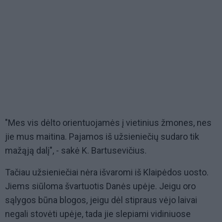
"Mes vis dėlto orientuojamės į vietinius žmones, nes
jie mus maitina. Pajamos iš užsieniečių sudaro tik
mažąją dalį", - sakė K. Bartusevičius.
Tačiau užsieniečiai nėra išvaromi iš Klaipėdos uosto.
Jiems siūloma švartuotis Danės upėje. Jeigu oro
sąlygos būna blogos, jeigu dėl stipraus vėjo laivai
negali stovėti upėje, tada jie slepiami vidiniuose