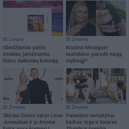
Lietuva
Žmonės
Išleidžiamas pašto
Kristina Meseguer
ženklas, įamžinantis
nustebino: parodė naują
Nidos dailininkų koloniją
mylimąjį?
Žmonės
Žmonės
Skiriasi Seimo narys Linas
Paviešino nematytus
Jonauskas ir jo žmona
kadrus: Inga ir Aivaras
Evita: pora kreipėsi į
Stumbrai švenčia