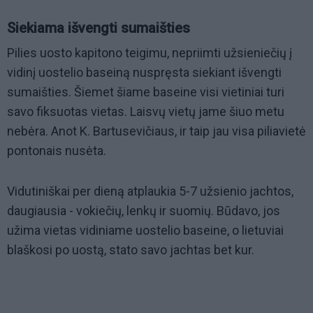
Siekiama išvengti sumaišties
Pilies uosto kapitono teigimu, nepriimti užsieniečių į
vidinį uostelio baseiną nuspręsta siekiant išvengti
sumaišties. Šiemet šiame baseine visi vietiniai turi
savo fiksuotas vietas. Laisvų vietų jame šiuo metu
nebėra. Anot K. Bartusevičiaus, ir taip jau visa piliavietė
pontonais nusėta.
Vidutiniškai per dieną atplaukia 5-7 užsienio jachtos,
daugiausia - vokiečių, lenkų ir suomių. Būdavo, jos
užima vietas vidiniame uostelio baseine, o lietuviai
blaškosi po uostą, stato savo jachtas bet kur.