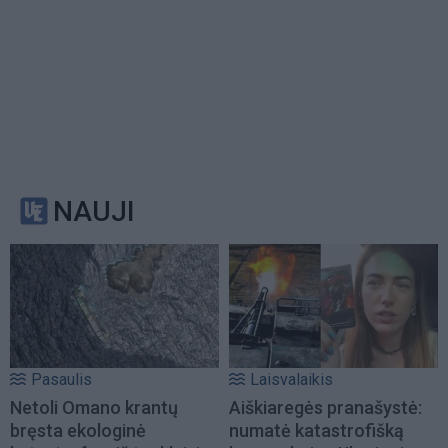
NAUJI
Pasaulis
Laisvalaikis
Netoli Omano krantų
Aiškiaregės pranašystė:
bręsta ekologinė
numatė katastrofišką