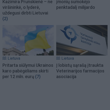
Kazimira Prunskienė – ne
įmonių sumokėjo
viršininkė, o lyderė,
penktadalį milijardo
uždegusi dirbti Lietuvai
(2)
Lietuva
Lietuva
Pritarta siūlymui Ukrainos
Į lobistų sąrašą įtraukta
karo pabėgėliams skirti
Veterinarijos farmacijos
per 12 mln. eurų
(7)
asociacija