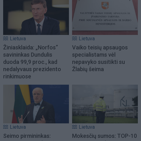
Lietuva
Lietuva
Žiniasklaida: „Norfos“
Vaiko teisių apsaugos
savininkas Dundulis
specialistams vėl
duoda 99,9 proc., kad
nepavyko susitikti su
nedalyvaus prezidento
Žlabių šeima
rinkimuose
Lietuva
Lietuva
Seimo pirmininkas:
Mokesčių sumos: TOP-10