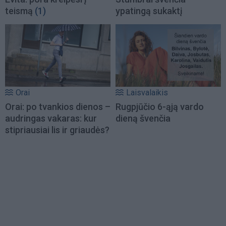
teismą
(1)
ypatingą sukaktį
Orai
Laisvalaikis
Orai: po tvankios dienos –
Rugpjūčio 6-ąją vardo
audringas vakaras: kur
dieną švenčia
stipriausiai lis ir griaudės?