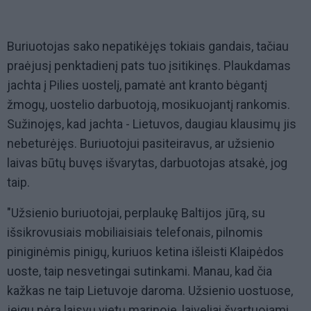
Buriuotojas sako nepatikėjęs tokiais gandais, tačiau
praėjusį penktadienį pats tuo įsitikinęs. Plaukdamas
jachta į Pilies uostelį, pamatė ant kranto bėgantį
žmogų, uostelio darbuotoją, mosikuojantį rankomis.
Sužinojęs, kad jachta - Lietuvos, daugiau klausimų jis
nebeturėjęs. Buriuotojui pasiteiravus, ar užsienio
laivas būtų buvęs išvarytas, darbuotojas atsakė, jog
taip.
"Užsienio buriuotojai, perplaukę Baltijos jūrą, su
išsikrovusiais mobiliaisiais telefonais, pilnomis
piniginėmis pinigų, kuriuos ketina išleisti Klaipėdos
uoste, taip nesvetingai sutinkami. Manau, kad čia
kažkas ne taip Lietuvoje daroma. Užsienio uostuose,
jeigu nėra laisvų vietų marinoje, laiveliai švartuojami