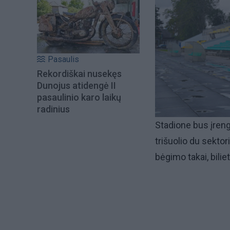
Pasaulis
Rekordiškai nusekęs
Dunojus atidengė II
pasaulinio karo laikų
radinius
Stadione bus įrengta
trišuolio du sektori
bėgimo takai, bilie