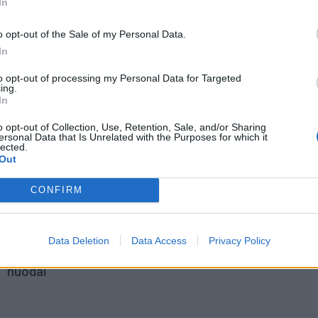
In
o opt-out of the Sale of my Personal Data.
In
to opt-out of processing my Personal Data for Targeted
ing.
In
o opt-out of Collection, Use, Retention, Sale, and/or Sharing
ersonal Data that Is Unrelated with the Purposes for which it
lected.
Out
omiausi
CONFIRM
Mirė garsi lietuvių aktorė: „Jos vaidmenys išliks Lietuv
teatro istorijoje“
Data Deletion
Data Access
Privacy Policy
Pelių ir žiurkių baubas: kas graužikus gąsdina labiau ne
nuodai