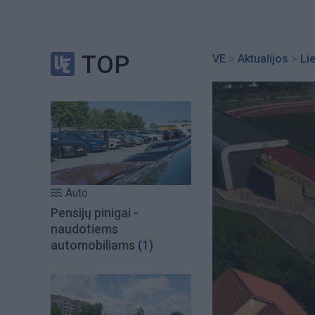
TOP
VE
>
Aktualijos
>
Li
Auto
Pensijų pinigai -
naudotiems
automobiliams
(1)