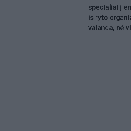
specialiai ji
iš ryto organ
valanda, nė v