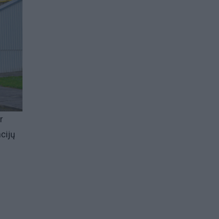
r
ncijų