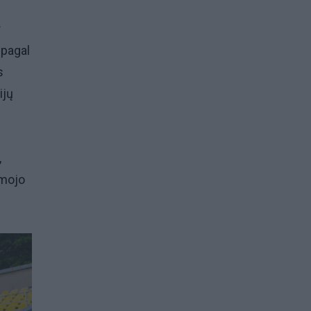
r
 pagal
s
ijų
,
amojo