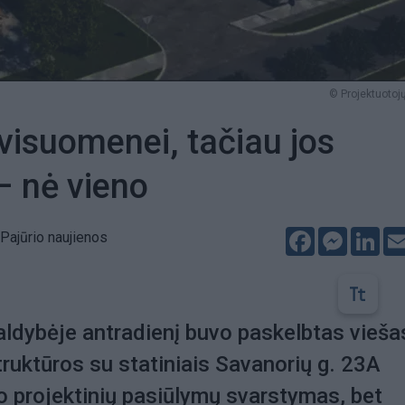
© Projektuotojų
visuomenei, tačiau jos
– nė vieno
Facebook
Messeng
Lin
Pajūrio naujienos
ldybėje antradienį buvo paskelbtas vieša
truktūros su statiniais Savanorių g. 23A
 projektinių pasiūlymų svarstymas, bet