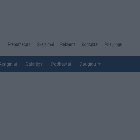
Desktop
Prenumerata
Skelbimai
Reklama
Kontaktai
Prisijungti
menu
top
Renginiai
Galerijos
Podkastai
Daugiau