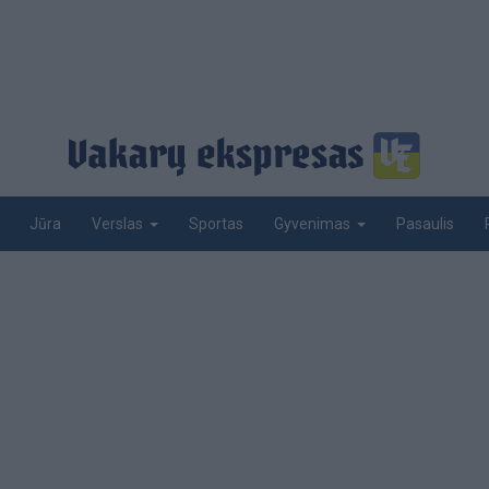
Jūra
Sportas
Pasaulis
Verslas
Gyvenimas