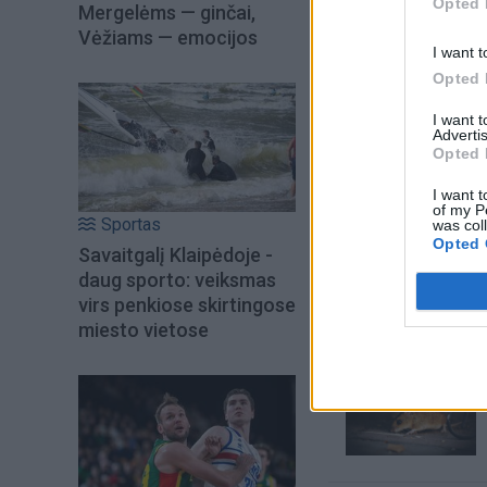
Opted 
Mergelėms — ginčai,
Vėžiams — emocijos
I want t
Opted 
I want 
Advertis
Opted 
I want t
of my P
Sportas
was col
Opted 
Šiuo metu skait
Savaitgalį Klaipėdoje -
daug sporto: veiksmas
virs penkiose skirtingose
miesto vietose