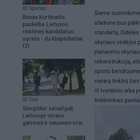
Sportas
Šiame susirinkime 
Rimas Kurtinaitis
stadione bus palikt
paskelbė Lietuvos
rinktinės kandidatus:
standartą. Didelės
sąraše - du klaipėdiečiai
skyriaus vedėjos p
(3)
planavimo skyriau
rekonstrukciją, ats
sporto bendruome
vasarą tinklinį žai
III tvenkinio arba 
Orai
tinklininkais pasit
Sinoptikė: savaitgalį
Lietuvoje vyraus
gaivesni ir sausesni orai