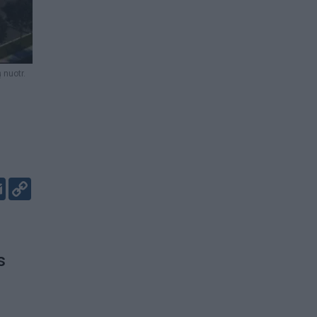
 nuotr.
er
kedIn
Email
Copy
Link
s