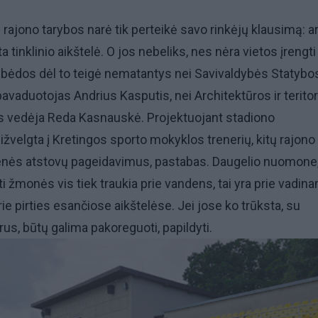
rajono tarybos narė tik perteikė savo rinkėjų klausimą: a
a tinklinio aikštelė. O jos nebeliks, nes nėra vietos įrengti
 bėdos dėl to teigė nematantys nei Savivaldybės Statybo
avaduotojas Andrius Kasputis, nei Architektūros ir teritor
s vedėja Reda Kasnauskė. Projektuojant stadiono
ižvelgta į Kretingos sporto mokyklos trenerių, kitų rajono
nės atstovų pageidavimus, pastabas. Daugelio nuomone
sti žmonės vis tiek traukia prie vandens, tai yra prie vadin
prie pirties esančiose aikštelėse. Jei jose ko trūksta, su
arus, būtų galima pakoreguoti, papildyti.