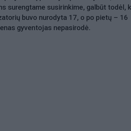
ems surengtame susirinkime, galbūt todėl, 
izatorių buvo nurodyta 17, o po pietų – 16
ienas gyventojas nepasirodė.