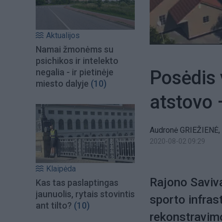
Aktualijos
Namai žmonėms su
psichikos ir intelekto
Posėdis 
negalia - ir pietinėje
miesto dalyje
(10)
atstovo 
Audronė GRIEŽIENĖ, 
2020-08-02 09:29
Klaipėda
Rajono Saviva
Kas tas paslaptingas
jaunuolis, rytais stovintis
sporto infras
ant tilto?
(10)
rekonstravimo