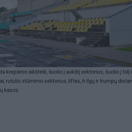
 krepšinio aikštelė, šuolio į aukštį sektorius, šuolio į tolį i
ai, rutulio stūmimo sektorius, liftas, 6 ilgų ir trumpų dista
tų kasos.