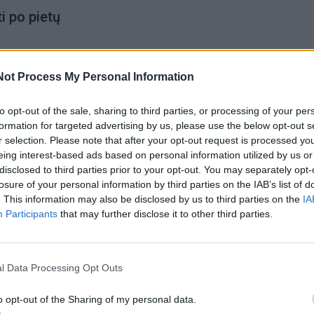
ti po pietų
 visuomenė nepasinaudojo galimybe išsakyti savo pastebė
iuos, parengus projektą, atsižvelgti jau nebebus galima“, –
Not Process My Personal Information
ms“ sakė rajono tarybos narė Vaida Jakumienė.
to opt-out of the sale, sharing to third parties, or processing of your per
formation for targeted advertising by us, please use the below opt-out s
riminė 2018-uosius metus, kai, tuomet dar nebūdama taryb
r selection. Please note that after your opt-out request is processed y
eing interest-based ads based on personal information utilized by us or
rieigų –Savanorių ir Bevardės g. – sutvarkymo viešą svar
disclosed to third parties prior to your opt-out. You may separately opt-
ntelė. Anot pašnekovės, po laiko tada kai kurie gyventojai
losure of your personal information by third parties on the IAB’s list of
. This information may also be disclosed by us to third parties on the
IA
nimą ir susiaurinta gatve, ir dėl nukirstų medžių. „Kartais
Participants
that may further disclose it to other third parties.
na teisingos, tačiau pakeisti nebeįmanoma“, – kalbėjo ji
l Data Processing Opt Outs
o opt-out of the Sharing of my personal data.