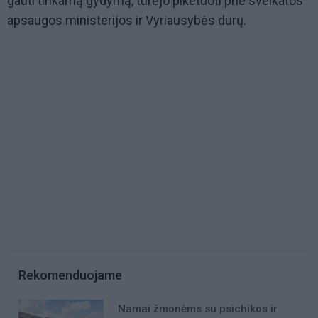
gauti tinkamą gydymą, turėjo piketuoti prie sveikatos
apsaugos ministerijos ir Vyriausybės durų.
Rekomenduojame
Namai žmonėms su psichikos ir