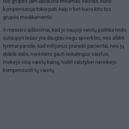
tos grupės jam labiausia tinkamas vaistas, kurio
kompensacija tokia pati, kaip ir bet kurio kito tos
grupės medikamento.
Ir ministro aiškinimai, kad jo naujoji vaistų politika leido
sutaupyti lėšas yra daugiau negu apverktini, nes atlikti
tyrimai parodė, kad milijonus prarado pacientai, nes jų
didelė dalis, norėdami gauti reikalingus vaistus,
mokėjo visą vaistų kainą, todėl valstybei nereikėjo
kompensuoti tų vaistų.