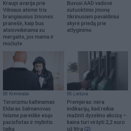
Kraupi avarija prie
Buvusi AAD vadovė
Vilniaus atėmė tris
sutuoktinio įmonę
brangiausius žmones:
tikrinusiam pavaldiniui
pranešė, kaip bus
skyrė priedą prie
atsisveikinama su
atlyginimo
mergaite, jos mama ir
močiute
Kriminalai
Lietuva
Terorizmu kaltinamas
Premjeras: nėra
Eldaras Salmanovas
indikacijų, kad reikia
teisme pareiškė esąs
mažinti dyzelino akcizą –
pacisfistas ir mylintis
kaina turi viršyti 2,2 euro
taiką
už litrą
(2)