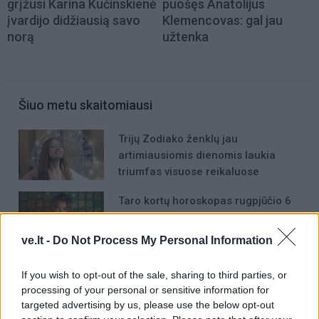
grįžusi Karina Kučinskienė
puošęs Anatolijus
įvardijo didžiausią savo
Klemencovas: gal jau
norą
užtenka
Šiuo metu skaitomiausi
Trijų Zodiako ženklų jau
artimiausiomis dienomis laukia
triumfas visuose reikaluose
Taro kortų horoskopas rugpjūčio 6
dienai: Svarstyklėms – sėkmė,
Jaučiams – greiti sprendimai
ve.lt -
Do Not Process My Personal Information
Šie Zodiako ženklai pagaliau
If you wish to opt-out of the sale, sharing to third parties, or
pasieks proveržį, kurio taip ilgai
processing of your personal or sensitive information for
laukė
targeted advertising by us, please use the below opt-out