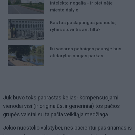
intelekto negalia - ir pietinėje
miesto dalyje
Kas tas paslaptingas jaunuolis,
rytais stovintis ant tilto?
Iki vasaros pabaigos paupyje bus
atidarytas naujas parkas
Juk buvo toks paprastas kelias- kompensuojami
vienodai visi (ir originalūs, ir generiniai) tos pačios
grupės vaistai su ta pačia veikliąja medžiaga.
Jokio nuostolio valstybei, nes pacientui paskiriamas iš