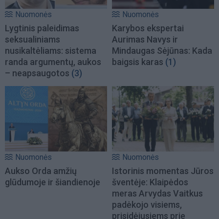
Nuomonės
Nuomonės
Lygtinis paleidimas
Karybos ekspertai
seksualiniams
Aurimas Navys ir
nusikaltėliams: sistema
Mindaugas Sėjūnas: Kada
randa argumentų, aukos
baigsis karas
(1)
– neapsaugotos
(3)
Nuomonės
Nuomonės
Aukso Orda amžių
Istorinis momentas Jūros
glūdumoje ir šiandienoje
šventėje: Klaipėdos
meras Arvydas Vaitkus
padėkojo visiems,
prisidėjusiems prie