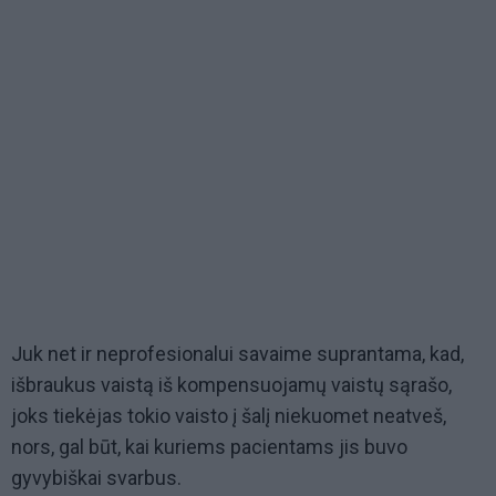
Juk net ir neprofesionalui savaime suprantama, kad,
išbraukus vaistą iš kompensuojamų vaistų sąrašo,
joks tiekėjas tokio vaisto į šalį niekuomet neatveš,
nors, gal būt, kai kuriems pacientams jis buvo
gyvybiškai svarbus.