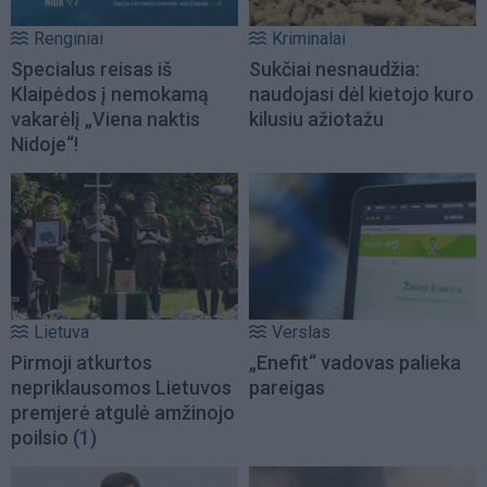
Renginiai
Kriminalai
Specialus reisas iš
Sukčiai nesnaudžia:
Klaipėdos į nemokamą
naudojasi dėl kietojo kuro
vakarėlį „Viena naktis
kilusiu ažiotažu
Nidoje“!
Lietuva
Verslas
Pirmoji atkurtos
„Enefit“ vadovas palieka
nepriklausomos Lietuvos
pareigas
premjerė atgulė amžinojo
poilsio
(1)