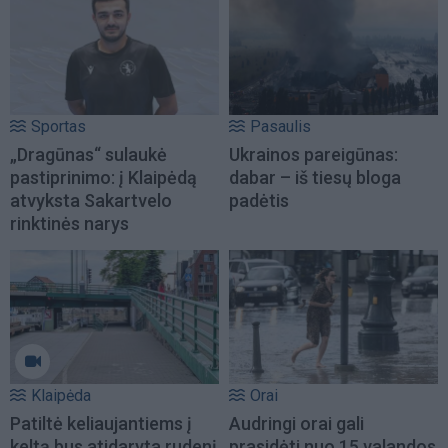
Sportas
Pasaulis
„Dragūnas“ sulaukė
Ukrainos pareigūnas:
pastiprinimo: į Klaipėdą
dabar – iš tiesų bloga
atvyksta Sakartvelo
padėtis
rinktinės narys
Klaipėda
Orai
Patiltė keliaujantiems į
Audringi orai gali
keltą bus atidaryta rudenį
prasidėti nuo 15 valandos