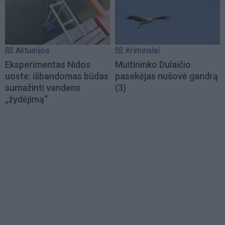
Aktualijos
Kriminalai
Eksperimentas Nidos
Muitininko Dulaičio
uoste: išbandomas būdas
pasekėjas nušovė gandrą
sumažinti vandens
(3)
„žydėjimą“