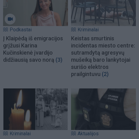
Podkastai
Kriminalai
Į Klaipėdą iš emigracijos
Keistas smurtinis
grįžusi Karina
incidentas miesto centre:
Kučinskienė įvardijo
sutramdytą agresyvų
didžiausią savo norą
(3)
mušeiką baro lankytojai
surišo elektros
prailgintuvu
(2)
Kriminalai
Aktualijos