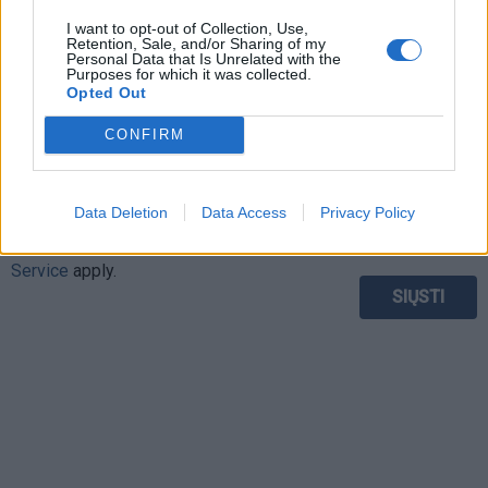
I want to opt-out of Collection, Use,
Retention, Sale, and/or Sharing of my
Personal Data that Is Unrelated with the
Purposes for which it was collected.
Opted Out
CONFIRM
This site is protected by
Sutinku su
taisyklėmis
Data Deletion
Data Access
Privacy Policy
reCAPTCHA and the Google
Privacy Policy
and
Terms of
Service
apply.