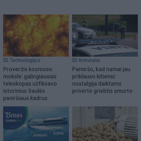
Technologijos
Kriminalai
Proveržis kosmoso
Pamiršo, kad namai jau
moksle: galingiausias
priklauso kitiems:
teleskopas užfiksavo
nostalgija daiktams
istorinius Saulės
privertė griebtis smurto
paviršiaus kadrus