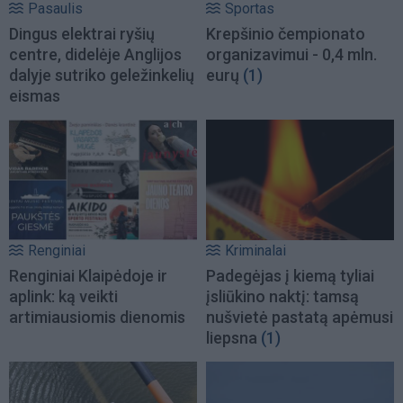
Pasaulis
Sportas
Dingus elektrai ryšių
Krepšinio čempionato
centre, didelėje Anglijos
organizavimui - 0,4 mln.
dalyje sutriko geležinkelių
eurų
(1)
eismas
Renginiai
Kriminalai
Renginiai Klaipėdoje ir
Padegėjas į kiemą tyliai
aplink: ką veikti
įsliūkino naktį: tamsą
artimiausiomis dienomis
nušvietė pastatą apėmusi
liepsna
(1)