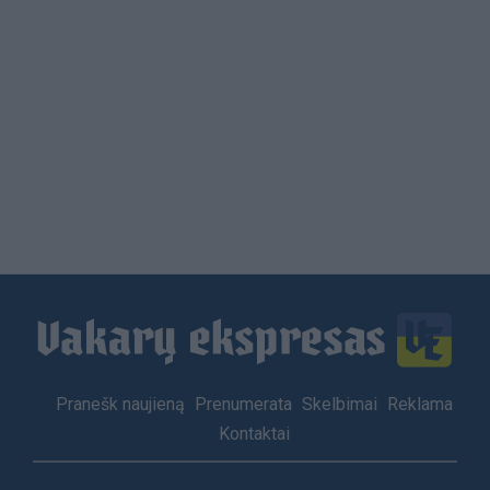
Load
More
Footer
Pranešk naujieną
Prenumerata
Skelbimai
Reklama
menu
Kontaktai