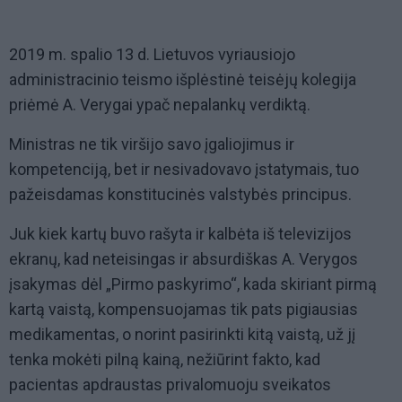
2019 m. spalio 13 d. Lietuvos vyriausiojo
administracinio teismo išplėstinė teisėjų kolegija
priėmė A. Verygai ypač nepalankų verdiktą.
Ministras ne tik viršijo savo įgaliojimus ir
kompetenciją, bet ir nesivadovavo įstatymais, tuo
pažeisdamas konstitucinės valstybės principus.
Juk kiek kartų buvo rašyta ir kalbėta iš televizijos
ekranų, kad neteisingas ir absurdiškas A. Verygos
įsakymas dėl „Pirmo paskyrimo“, kada skiriant pirmą
kartą vaistą, kompensuojamas tik pats pigiausias
medikamentas, o norint pasirinkti kitą vaistą, už jį
tenka mokėti pilną kainą, nežiūrint fakto, kad
pacientas apdraustas privalomuoju sveikatos