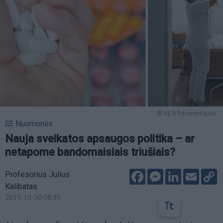
© VE.lt fotomontažas.
Nuomonės
Nauja sveikatos apsaugos politika – ar
netapome bandomaisiais triušiais?
Facebook
Messenger
LinkedIn
Email
C
Profesorius Julius
L
Kalibatas
2019-10-30 08:35