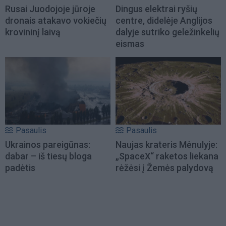
Rusai Juodojoje jūroje
Dingus elektrai ryšių
dronais atakavo vokiečių
centre, didelėje Anglijos
krovininį laivą
dalyje sutriko geležinkelių
eismas
Pasaulis
Pasaulis
Ukrainos pareigūnas:
Naujas krateris Mėnulyje:
dabar – iš tiesų bloga
„SpaceX“ raketos liekana
padėtis
rėžėsi į Žemės palydovą