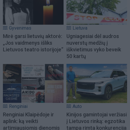
Gyvenimas
Lietuva
Mirė garsi lietuvių aktorė:
Ugniagesiai dėl audros
„Jos vaidmenys išliks
nuverstų medžių į
Lietuvos teatro istorijoje“
iškvietimus vyko beveik
50 kartų
Renginiai
Auto
Renginiai Klaipėdoje ir
Kinijos gamintojai veržiasi
aplink: ką veikti
į Lietuvos rinką: egzotika
artimiausiomis dienomis
tampa rimta konkurencija