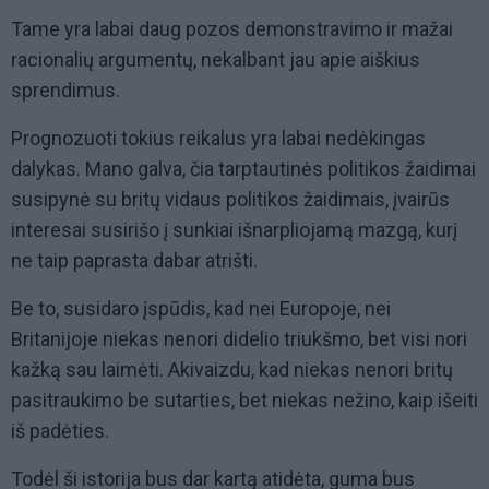
Tame yra labai daug pozos demonstravimo ir mažai
racionalių argumentų, nekalbant jau apie aiškius
sprendimus.
Prognozuoti tokius reikalus yra labai nedėkingas
dalykas. Mano galva, čia tarptautinės politikos žaidimai
susipynė su britų vidaus politikos žaidimais, įvairūs
interesai susirišo į sunkiai išnarpliojamą mazgą, kurį
ne taip paprasta dabar atrišti.
Be to, susidaro įspūdis, kad nei Europoje, nei
Britanijoje niekas nenori didelio triukšmo, bet visi nori
kažką sau laimėti. Akivaizdu, kad niekas nenori britų
pasitraukimo be sutarties, bet niekas nežino, kaip išeiti
iš padėties.
Todėl ši istorija bus dar kartą atidėta, guma bus