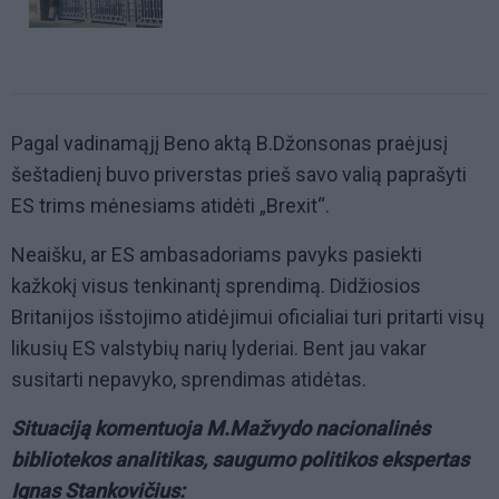
Pagal vadinamąjį Beno aktą B.Džonsonas praėjusį
šeštadienį buvo priverstas prieš savo valią paprašyti
ES trims mėnesiams atidėti „Brexit“.
Neaišku, ar ES ambasadoriams pavyks pasiekti
kažkokį visus tenkinantį sprendimą. Didžiosios
Britanijos išstojimo atidėjimui oficialiai turi pritarti visų
likusių ES valstybių narių lyderiai. Bent jau vakar
susitarti nepavyko, sprendimas atidėtas.
Situaciją komentuoja M.Mažvydo nacionalinės
bibliotekos analitikas, saugumo politikos ekspertas
Ignas Stankovičius: