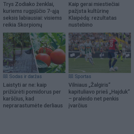
Trys Zodiako ženklai,
Kaip gerai miestiečiai
kuriems rugpjūčio 7-ąją
pažįsta kultūrinę
seksis labiausiai: visiems
Klaipėdą: rezultatas
reikia Skorpionų
nustebino
Sodas ir daržas
Sportas
Laistyti ar ne: kaip
Vilniaus „Žalgiris“
prižiūrėti pomidorus per
kapituliavo prieš „Hajduk“
karščius, kad
– praleido net penkis
neprarastumėte derliaus
įvarčius