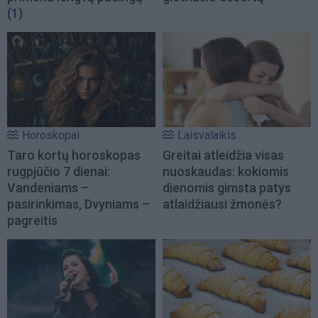
(1)
Horoskopai
Laisvalaikis
Taro kortų horoskopas
Greitai atleidžia visas
rugpjūčio 7 dienai:
nuoskaudas: kokiomis
Vandeniams –
dienomis gimsta patys
pasirinkimas, Dvyniams –
atlaidžiausi žmonės?
pagreitis