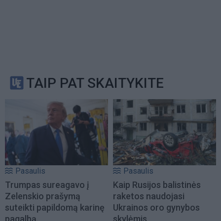
TAIP PAT SKAITYKITE
Pasaulis
Pasaulis
Trumpas sureagavo į
Kaip Rusijos balistinės
Zelenskio prašymą
raketos naudojasi
suteikti papildomą karinę
Ukrainos oro gynybos
pagalbą
skylėmis