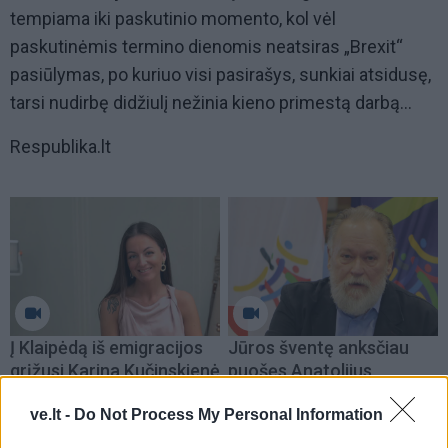
tempiama iki paskutinio momento, kol vėl
paskutinėmis termino dienomis neatsiras „Brexit“
pasiūlymas, po kuriuo visi pasirašys, sunkiai atsidusę,
tarsi nudirbę didžiulį nežinia kieno primestą darbą...
Respublika.lt
Į Klaipėdą iš emigracijos
Jūros šventę anksčiau
grįžusi Karina Kučinskienė
puošęs Anatolijus
įvardijo didžiausią savo
Klemencovas: gal jau
norą
užtenka
ve.lt -
Do Not Process My Personal Information