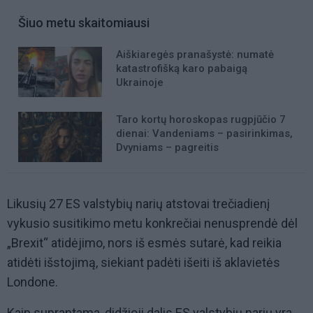
Šiuo metu skaitomiausi
Aiškiaregės pranašystė: numatė
katastrofišką karo pabaigą
Ukrainoje
Taro kortų horoskopas rugpjūčio 7
dienai: Vandeniams – pasirinkimas,
Dvyniams – pagreitis
Likusių 27 ES valstybių narių atstovai trečiadienį
vykusio susitikimo metu konkrečiai nenusprendė dėl
„Brexit“ atidėjimo, nors iš esmės sutarė, kad reikia
atidėti išstojimą, siekiant padėti išeiti iš aklavietės
Londone.
Kaip suprantama, didžioji dalis ES valstybių narių yra