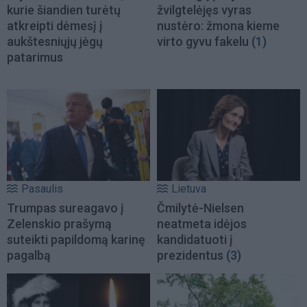
kurie šiandien turėtų
žvilgtelėjęs vyras
atkreipti dėmesį į
nustėro: žmona kieme
aukštesniųjų jėgų
virto gyvu fakelu
(1)
patarimus
Pasaulis
Lietuva
Trumpas sureagavo į
Čmilytė-Nielsen
Zelenskio prašymą
neatmeta idėjos
suteikti papildomą karinę
kandidatuoti į
pagalbą
prezidentus
(3)