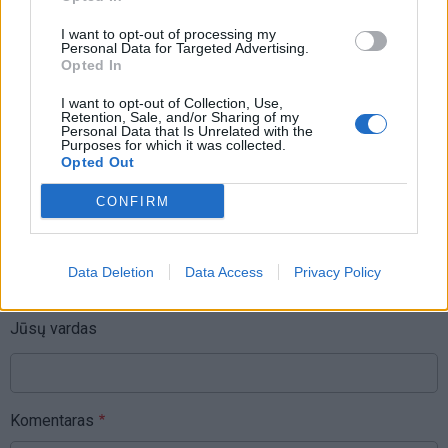
Raktažodžiai
I want to opt-out of processing my
Personal Data for Targeted Advertising.
brexit
ričardas čekutis
Ignas Stankovičius
Opted In
borisas johnsonas
Sadžidas Džavidas
I want to opt-out of Collection, Use,
Retention, Sale, and/or Sharing of my
Sajid Javid
Personal Data that Is Unrelated with the
Purposes for which it was collected.
Opted Out
CONFIRM
Komentarai
Data Deletion
Data Access
Privacy Policy
Rašyti komentarą
Jūsų vardas
Komentaras