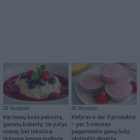
Receptai
Receptai
Kai manų košė pabosta,
Kefyras ir dar 3 produktai
gaminu bubertą: tie patys
– per 5 minutes
manai, bet tekstūra
pagaminsite gaivų ledų-
primena lengvą pudingą
glotnučio desertą