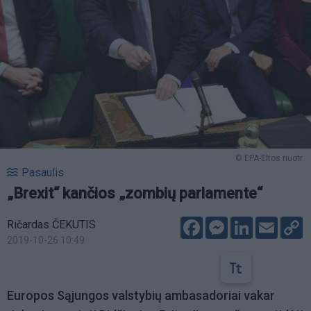
© EPA-Eltos nuotr.
Pasaulis
„Brexit“ kančios „zombių parlamente“
Facebook
Messenger
LinkedIn
Email
C
Ričardas ČEKUTIS
L
2019-10-26 10:49
Europos Sąjungos valstybių ambasadoriai vakar