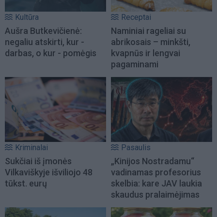
Kultūra
Receptai
Aušra Butkevičienė:
Naminiai rageliai su
negaliu atskirti, kur -
abrikosais – minkšti,
darbas, o kur - pomėgis
kvapnūs ir lengvai
pagaminami
Kriminalai
Pasaulis
Sukčiai iš įmonės
„Kinijos Nostradamu“
Vilkaviškyje išviliojo 48
vadinamas profesorius
tūkst. eurų
skelbia: kare JAV laukia
skaudus pralaimėjimas