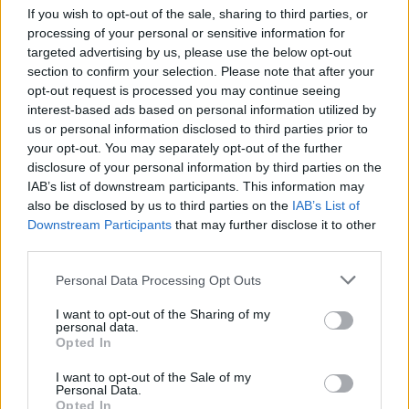
If you wish to opt-out of the sale, sharing to third parties, or
processing of your personal or sensitive information for
targeted advertising by us, please use the below opt-out
Šiuo metu skaitomiausi
section to confirm your selection. Please note that after your
opt-out request is processed you may continue seeing
Kraupi avarija prie Vilniaus atėmė
interest-based ads based on personal information utilized by
tris brangiausius žmones: pranešė,
us or personal information disclosed to third parties prior to
kaip bus atsisveikinama su
your opt-out. You may separately opt-out of the further
mergaite, jos mama ir močiute
disclosure of your personal information by third parties on the
Dienos horoskopas 12 Zodiako
IAB’s list of downstream participants. This information may
ženklų: gali būti lengviau nutraukti
also be disclosed by us to third parties on the
IAB’s List of
tai, kas nebeveikia
Downstream Participants
that may further disclose it to other
third parties.
Pelių ir žiurkių baubas: kas
Personal Data Processing Opt Outs
graužikus gąsdina labiau nei
nuodai
I want to opt-out of the Sharing of my
personal data.
Opted In
I want to opt-out of the Sale of my
Personal Data.
Opted In