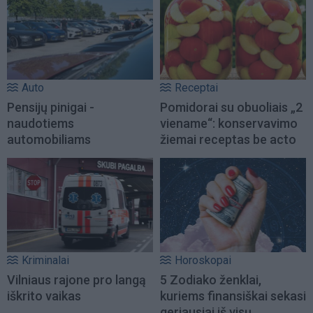
Auto
Receptai
Pensijų pinigai -
Pomidorai su obuoliais „2
naudotiems
viename“: konservavimo
automobiliams
žiemai receptas be acto
Kriminalai
Horoskopai
Vilniaus rajone pro langą
5 Zodiako ženklai,
iškrito vaikas
kuriems finansiškai sekasi
geriausiai iš visų