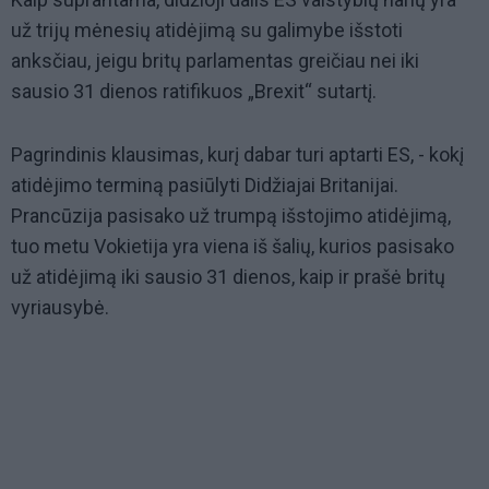
už trijų mėnesių atidėjimą su galimybe išstoti
anksčiau, jeigu britų parlamentas greičiau nei iki
sausio 31 dienos ratifikuos „Brexit“ sutartį.
Pagrindinis klausimas, kurį dabar turi aptarti ES, - kokį
atidėjimo terminą pasiūlyti Didžiajai Britanijai.
Prancūzija pasisako už trumpą išstojimo atidėjimą,
tuo metu Vokietija yra viena iš šalių, kurios pasisako
už atidėjimą iki sausio 31 dienos, kaip ir prašė britų
vyriausybė.