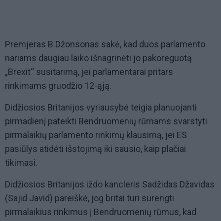
Premjeras B.Džonsonas sakė, kad duos parlamento
nariams daugiau laiko išnagrinėti jo pakoreguotą
„Brexit“ susitarimą, jei parlamentarai pritars
rinkimams gruodžio 12-ąją.
Didžiosios Britanijos vyriausybė teigia planuojanti
pirmadienį pateikti Bendruomenių rūmams svarstyti
pirmalaikių parlamento rinkimų klausimą, jei ES
pasiūlys atidėti išstojimą iki sausio, kaip plačiai
tikimasi.
Didžiosios Britanijos iždo kancleris Sadžidas Džavidas
(Sajid Javid) pareiškė, jog britai turi surengti
pirmalaikius rinkimus į Bendruomenių rūmus, kad