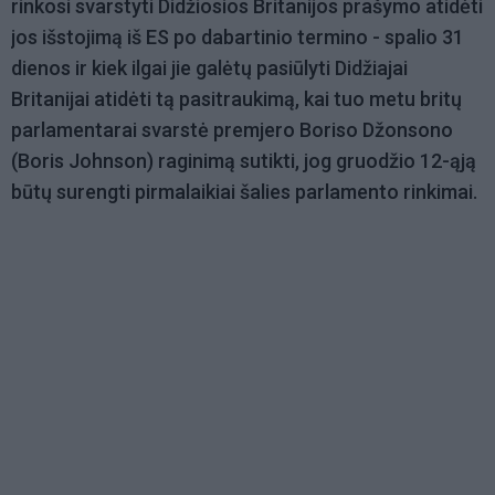
rinkosi svarstyti Didžiosios Britanijos prašymo atidėti
jos išstojimą iš ES po dabartinio termino - spalio 31
dienos ir kiek ilgai jie galėtų pasiūlyti Didžiajai
Britanijai atidėti tą pasitraukimą, kai tuo metu britų
parlamentarai svarstė premjero Boriso Džonsono
(Boris Johnson) raginimą sutikti, jog gruodžio 12-ąją
būtų surengti pirmalaikiai šalies parlamento rinkimai.