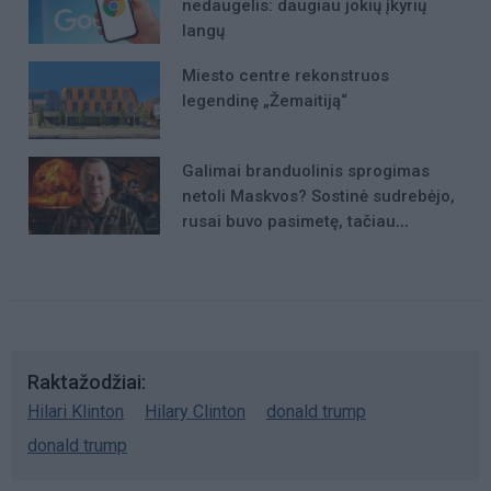
nedaugelis: daugiau jokių įkyrių
langų
Miesto centre rekonstruos
legendinę „Žemaitiją“
Galimai branduolinis sprogimas
netoli Maskvos? Sostinė sudrebėjo,
rusai buvo pasimetę, tačiau
incidento niekas nekomentavo
Raktažodžiai
Hilari Klinton
Hilary Clinton
donald trump
donald trump