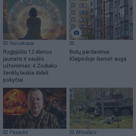
Horoskopai
Rugpjūčio 12 dienos
Butų pardavimai
jaunatis ir saulės
Klaipėdoje šiemet auga
užtemimas: 4 Zodiako
ženklų laukia dideli
pokyčiai
Pasaulis
Aktualijos