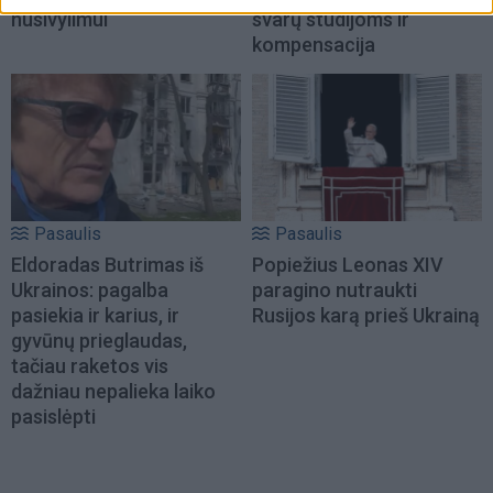
nusivylimui
svarų studijoms ir
kompensacija
Pasaulis
Pasaulis
Eldoradas Butrimas iš
Popiežius Leonas XIV
Ukrainos: pagalba
paragino nutraukti
pasiekia ir karius, ir
Rusijos karą prieš Ukrainą
gyvūnų prieglaudas,
tačiau raketos vis
dažniau nepalieka laiko
pasislėpti