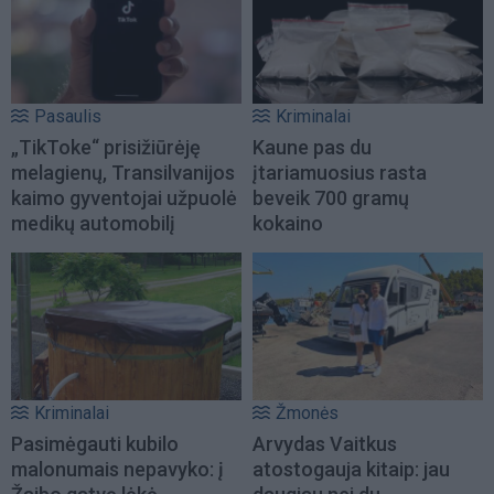
Pasaulis
Kriminalai
„TikToke“ prisižiūrėję
Kaune pas du
melagienų, Transilvanijos
įtariamuosius rasta
kaimo gyventojai užpuolė
beveik 700 gramų
medikų automobilį
kokaino
Kriminalai
Žmonės
Pasimėgauti kubilo
Arvydas Vaitkus
malonumais nepavyko: į
atostogauja kitaip: jau