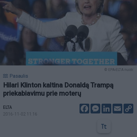
© EPA-ELTA nuotr.
Pasaulis
Hilari Klinton kaltina Donaldą Trampą
priekabiavimu prie moterų
Facebook
Messenger
LinkedIn
Email
C
ELTA
L
2016-11-02 11:16