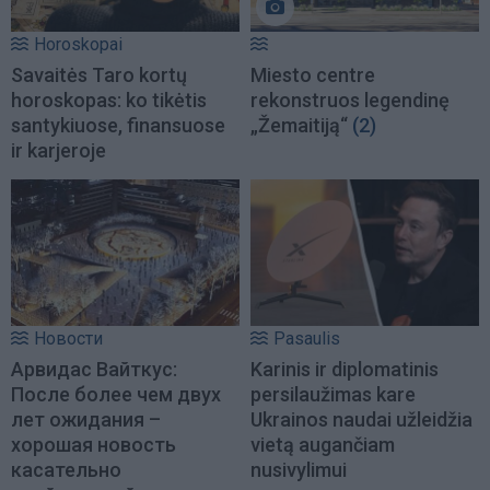
Horoskopai
Savaitės Taro kortų
Miesto centre
horoskopas: ko tikėtis
rekonstruos legendinę
santykiuose, finansuose
„Žemaitiją“
(2)
ir karjeroje
Новости
Pasaulis
Арвидас Вайткус:
Karinis ir diplomatinis
После более чем двух
persilaužimas kare
лет ожидания –
Ukrainos naudai užleidžia
хорошая новость
vietą augančiam
касательно
nusivylimui