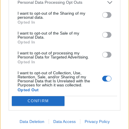
Personal Data Processing Opt Outs
I want to opt-out of the Sharing of my
personal data.
Pasaulis
Pasaulis
Opted In
Europa ruošiasi dar vienai
„TikToke“ prisižiūrėję
I want to opt-out of the Sale of my
vasaros karščio bangai
melagienų, Transilvanijos
Personal Data.
Opted In
kaimo gyventojai užpuolė
medikų automobilį
I want to opt-out of processing my
Personal Data for Targeted Advertising.
Opted In
I want to opt-out of Collection, Use,
Retention, Sale, and/or Sharing of my
Personal Data that Is Unrelated with the
Purposes for which it was collected.
Opted Out
Pasaulis
Pasaulis
CONFIRM
Karinis ir diplomatinis
Skandalingas „The Daily
persilaužimas kare
Telegraph“ tyrimas: UEFA
Ukrainos naudai užleidžia
darbuotojai - meilužei -
Data Deletion
Data Access
Privacy Policy
vietą augančiam
paaukštinimas, 45 tūkst.