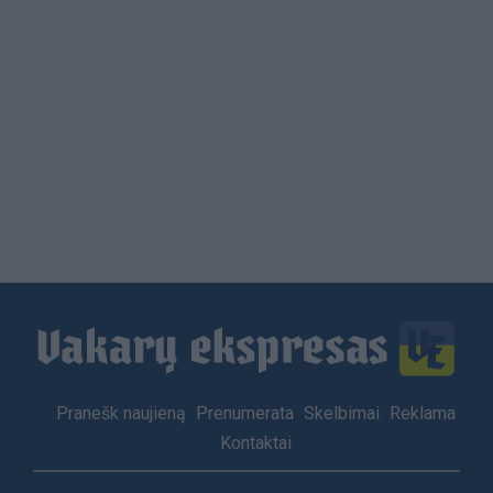
Load
More
Footer
Pranešk naujieną
Prenumerata
Skelbimai
Reklama
menu
Kontaktai