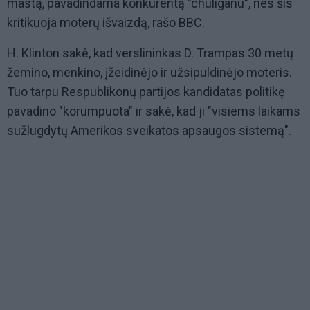
mastą, pavadindama konkurentą "chuliganu", nes šis
kritikuoja moterų išvaizdą, rašo BBC.
H. Klinton sakė, kad verslininkas D. Trampas 30 metų
žemino, menkino, įžeidinėjo ir užsipuldinėjo moteris.
Tuo tarpu Respublikonų partijos kandidatas politikę
pavadino "korumpuota" ir sakė, kad ji "visiems laikams
sužlugdytų Amerikos sveikatos apsaugos sistemą".