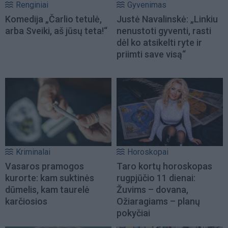
Renginiai
Gyvenimas
Komedija „Čarlio tetulė,
Justė Navalinskė: „Linkiu
arba Sveiki, aš jūsų teta!“
nenustoti gyventi, rasti
dėl ko atsikelti ryte ir
priimti save visą“
Kriminalai
Horoskopai
Vasaros pramogos
Taro kortų horoskopas
kurorte: kam suktinės
rugpjūčio 11 dienai:
dūmelis, kam taurelė
Žuvims – dovana,
karčiosios
Ožiaragiams – planų
pokyčiai