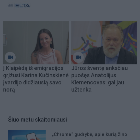
Į Klaipėdą iš emigracijos
Jūros šventę anksčiau
grįžusi Karina Kučinskienė
puošęs Anatolijus
įvardijo didžiausią savo
Klemencovas: gal jau
norą
užtenka
Šiuo metu skaitomiausi
„Chrome“ gudrybė, apie kurią žino