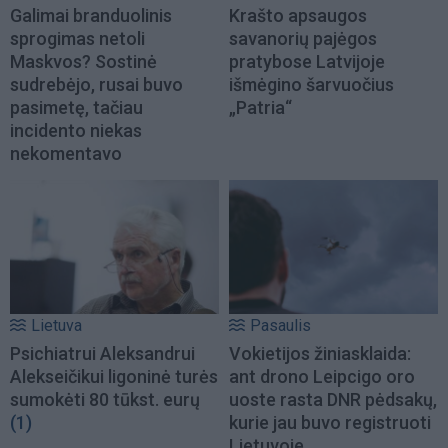
Galimai branduolinis
Krašto apsaugos
sprogimas netoli
savanorių pajėgos
Maskvos? Sostinė
pratybose Latvijoje
sudrebėjo, rusai buvo
išmėgino šarvuočius
pasimetę, tačiau
„Patria“
incidento niekas
nekomentavo
Lietuva
Pasaulis
Psichiatrui Aleksandrui
Vokietijos žiniasklaida:
Alekseičikui ligoninė turės
ant drono Leipcigo oro
sumokėti 80 tūkst. eurų
uoste rasta DNR pėdsakų,
(1)
kurie jau buvo registruoti
Lietuvoje