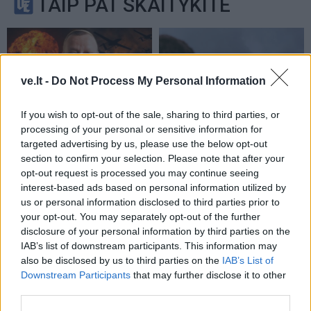
TAIP PAT SKAITYKITE
ve.lt -
Do Not Process My Personal Information
If you wish to opt-out of the sale, sharing to third parties, or
Pasaulis
Pasaulis
processing of your personal or sensitive information for
targeted advertising by us, please use the below opt-out
Galimai branduolinis
Vokietijos žiniasklaida:
section to confirm your selection. Please note that after your
sprogimas netoli
ant drono Leipcigo oro
opt-out request is processed you may continue seeing
Maskvos? Sostinė
uoste rasta DNR pėdsakų,
interest-based ads based on personal information utilized by
sudrebėjo, rusai buvo
kurie jau buvo registruoti
us or personal information disclosed to third parties prior to
pasimetę, tačiau
Lietuvoje
your opt-out. You may separately opt-out of the further
incidento niekas
disclosure of your personal information by third parties on the
nekomentavo
IAB’s list of downstream participants. This information may
also be disclosed by us to third parties on the
IAB’s List of
Downstream Participants
that may further disclose it to other
third parties.