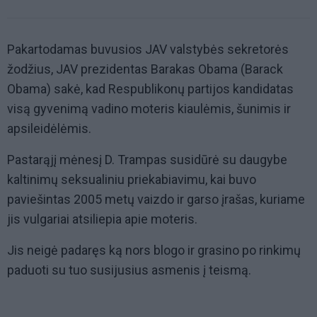
Pakartodamas buvusios JAV valstybės sekretorės
žodžius, JAV prezidentas Barakas Obama (Barack
Obama) sakė, kad Respublikonų partijos kandidatas
visą gyvenimą vadino moteris kiaulėmis, šunimis ir
apsileidėlėmis.
Pastarąjį mėnesį D. Trampas susidūrė su daugybe
kaltinimų seksualiniu priekabiavimu, kai buvo
paviešintas 2005 metų vaizdo ir garso įrašas, kuriame
jis vulgariai atsiliepia apie moteris.
Jis neigė padaręs ką nors blogo ir grasino po rinkimų
paduoti su tuo susijusius asmenis į teismą.