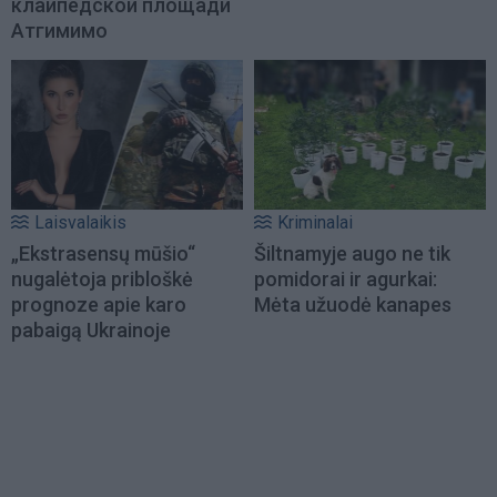
клайпедской площади
Атгимимо
Laisvalaikis
Kriminalai
„Ekstrasensų mūšio“
Šiltnamyje augo ne tik
nugalėtoja pribloškė
pomidorai ir agurkai:
prognoze apie karo
Mėta užuodė kanapes
pabaigą Ukrainoje