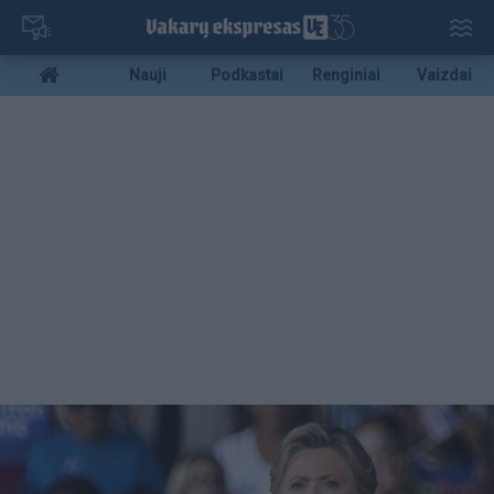
Pereiti
į
pagrindinį
Mobile
Nauji
Podkastai
Renginiai
Vaizdai
turinį
menu
bottom