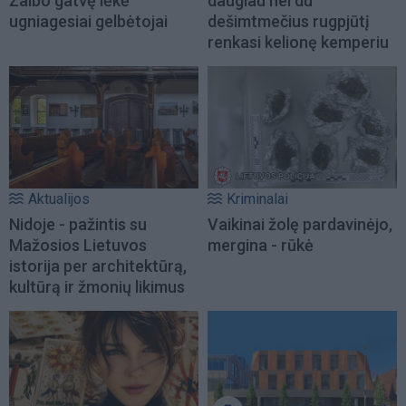
Žaibo gatvę lėkė
daugiau nei du
ugniagesiai gelbėtojai
dešimtmečius rugpjūtį
renkasi kelionę kemperiu
Aktualijos
Kriminalai
Nidoje - pažintis su
Vaikinai žolę pardavinėjo,
Mažosios Lietuvos
mergina - rūkė
istorija per architektūrą,
kultūrą ir žmonių likimus