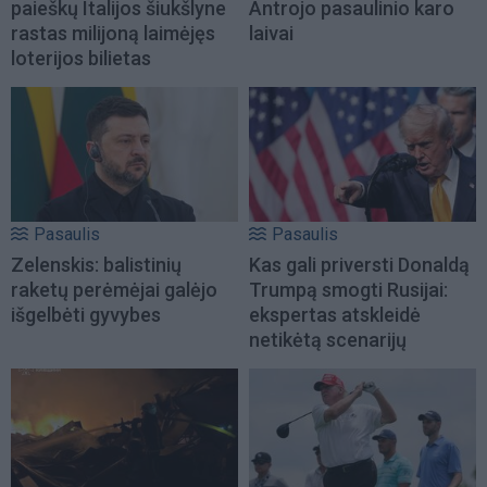
paieškų Italijos šiukšlyne
Antrojo pasaulinio karo
rastas milijoną laimėjęs
laivai
loterijos bilietas
Pasaulis
Pasaulis
Zelenskis: balistinių
Kas gali priversti Donaldą
raketų perėmėjai galėjo
Trumpą smogti Rusijai:
išgelbėti gyvybes
ekspertas atskleidė
netikėtą scenarijų