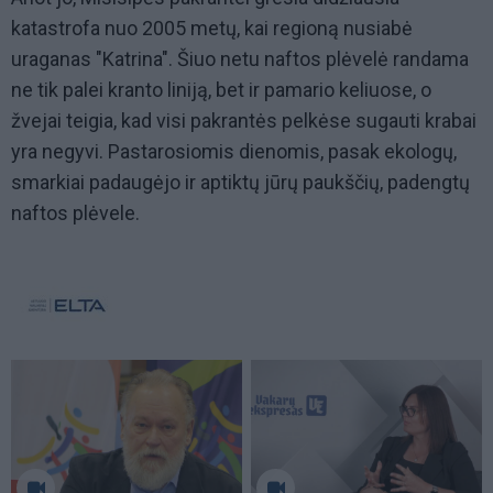
katastrofa nuo 2005 metų, kai regioną nusiabė
uraganas "Katrina". Šiuo netu naftos plėvelė randama
ne tik palei kranto liniją, bet ir pamario keliuose, o
žvejai teigia, kad visi pakrantės pelkėse sugauti krabai
yra negyvi. Pastarosiomis dienomis, pasak ekologų,
smarkiai padaugėjo ir aptiktų jūrų paukščių, padengtų
naftos plėvele.