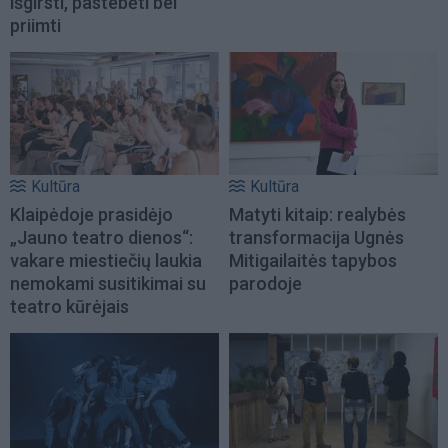
išgirsti, pastebėti bei
priimti
Kultūra
Kultūra
Klaipėdoje prasidėjo
Matyti kitaip: realybės
„Jauno teatro dienos“:
transformacija Ugnės
vakare miestiečių laukia
Mitigailaitės tapybos
nemokami susitikimai su
parodoje
teatro kūrėjais