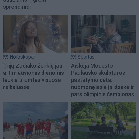
sprendimai
Horoskopai
Sportas
Trijų Zodiako ženklų jau
Aiškėja Modesto
artimiausiomis dienomis
Paulausko skulptūros
laukia triumfas visuose
pastatymo data:
reikaluose
nuomonę apie ją išsakė ir
pats olimpinis čempionas