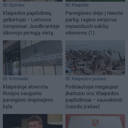
Sportas
Klaipėda
Klaipėdos paplūdimių
Pareigūnės išėjo į miesto
gelbėtojai – Lietuvos
parką: ragino senjorus
čempionai: Juodkrantėje
nepasiduoti sukčių
iškovojo pirmąją vietą
vilionėms
(1)
Kriminalai
Klaipėdos pulsas
Klaipėdoje atversta
Poilsiautojai mėgaujasi
Rusijos saugumo
įkaitusiu oru: Klaipėdos
pareigūno šnipinėjimo
paplūdimiai – sausakimši
byla
(vaizdo įrašas)