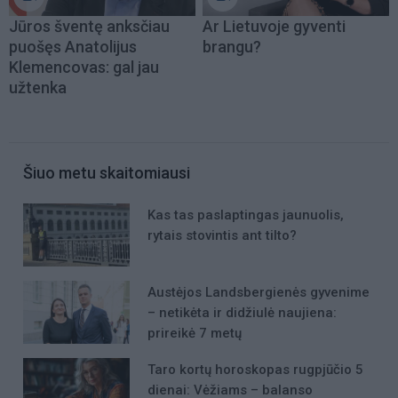
Jūros šventę anksčiau
Ar Lietuvoje gyventi
puošęs Anatolijus
brangu?
Klemencovas: gal jau
užtenka
Šiuo metu skaitomiausi
Kas tas paslaptingas jaunuolis,
rytais stovintis ant tilto?
Austėjos Landsbergienės gyvenime
– netikėta ir didžiulė naujiena:
prireikė 7 metų
Taro kortų horoskopas rugpjūčio 5
dienai: Vėžiams – balanso