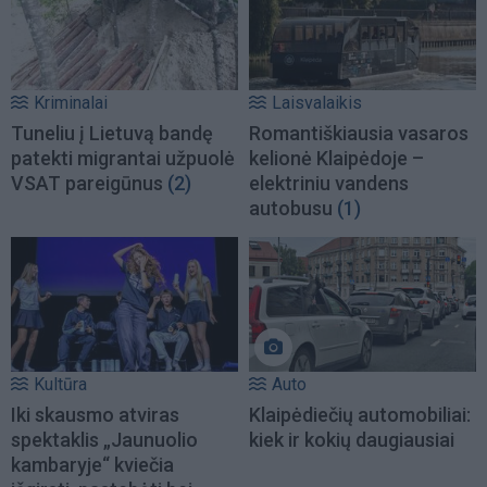
Kriminalai
Laisvalaikis
Tuneliu į Lietuvą bandę
Romantiškiausia vasaros
patekti migrantai užpuolė
kelionė Klaipėdoje –
VSAT pareigūnus
(2)
elektriniu vandens
autobusu
(1)
Kultūra
Auto
Iki skausmo atviras
Klaipėdiečių automobiliai:
spektaklis „Jaunuolio
kiek ir kokių daugiausiai
kambaryje“ kviečia