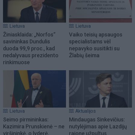
Lietuva
Lietuva
Žiniasklaida: „Norfos“
Vaiko teisių apsaugos
savininkas Dundulis
specialistams vėl
duoda 99,9 proc., kad
nepavyko susitikti su
nedalyvaus prezidento
Žlabių šeima
rinkimuose
Lietuva
Aktualijos
Seimo pirmininkas:
Mindaugas Sinkevičius:
Kazimira Prunskienė – ne
nutylėjimas apie Lazdijų
viršininkė, o lyderė,
rajone užpultus