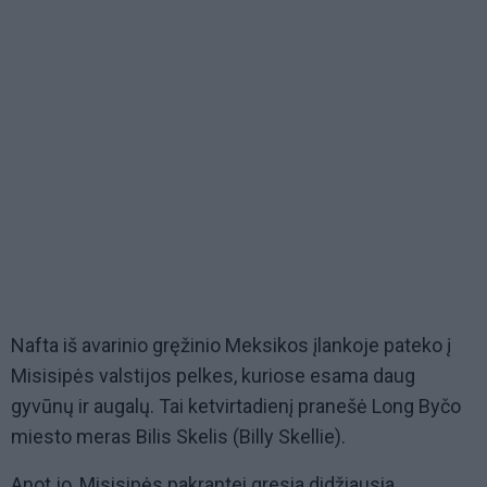
Nafta iš avarinio gręžinio Meksikos įlankoje pateko į
Misisipės valstijos pelkes, kuriose esama daug
gyvūnų ir augalų. Tai ketvirtadienį pranešė Long Byčo
miesto meras Bilis Skelis (Billy Skellie).
Anot jo, Misisipės pakrantei gresia didžiausia