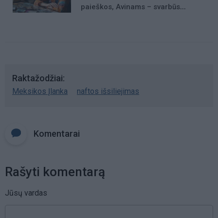
paieškos, Avinams – svarbūs
patarimai
Raktažodžiai
Meksikos Įlanka
naftos išsiliejimas
Komentarai
Rašyti komentarą
Jūsų vardas