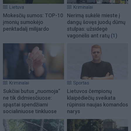
Lietuva
Kriminalai
Mokesčių sumos: TOP-10
Nerimą sukėlė mieste į
įmonių sumokėjo
dangų šovęs juodų dūmų
penktadalį milijardo
stulpas: užsidegė
vagonėlis ant ratų
(1)
Kriminalai
Sportas
Sukčiai butus „nuomoja“
Lietuvos čempionų
ne tik didmiesčiuose:
klaipėdiečių sveikata
spąstai spendžiami
rūpinsis naujas komandos
socialiniuose tinkluose
narys