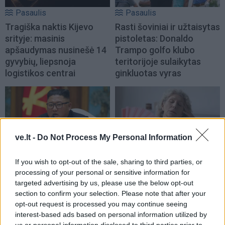
Pasaulis
Pasaulis
Tragiška naktis Kijevo
Rasti šoviniai ir užtaisytas
srityje: masinis
pistoletas: Donaldo
apšaudymas nusinešė 14
Trampo golfo klubo
gyvybių, liepsnoja
teritorijoje sulaikytas
logistikos centrai
ginkluotas vyras
ve.lt -
Do Not Process My Personal Information
Pasaulis
Pasaulis
If you wish to opt-out of the sale, sharing to third parties, or
Japonijai
Liepa Prancūzijoje buvo
processing of your personal or sensitive information for
persiginkluojant, Šiaurės
karščiausias mėnuo nuo
targeted advertising by us, please use the below opt-out
Korėja perspėjo, kad gali
stebėjimų pradžios
section to confirm your selection. Please note that after your
imtis karinių priemonių
opt-out request is processed you may continue seeing
interest-based ads based on personal information utilized by