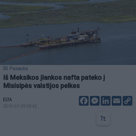
Pasaulis
Iš Meksikos įlankos nafta pateko į
Misisipės valstijos pelkes
Facebook
Messenger
LinkedIn
Email
C
ELTA
L
2010-07-09 09:42