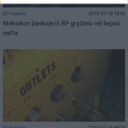
Pasaulis
2010-07-19 10:43
Meksikos įlankoje iš BP gręžinio vėl liejasi
nafta
Pasaulis
2010-07-16 09:29