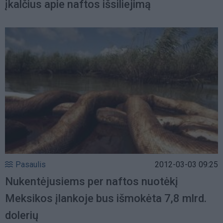
įkalčius apie naftos išsiliejimą
Pasaulis
2012-03-03 09:25
Nukentėjusiems per naftos nuotėkį
Meksikos įlankoje bus išmokėta 7,8 mlrd.
dolerių