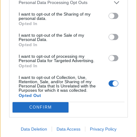
Personal Data Processing Opt Outs
I want to opt-out of the Sharing of my
personal data.
Opted In
Pasaulis
2010-08-04 12:13
I want to opt-out of the Sale of my
Personal Data.
BP teigia sėkmingai užpylusi gręžinį
Opted In
Meksikos įlankoje
I want to opt-out of processing my
Personal Data for Targeted Advertising.
Opted In
I want to opt-out of Collection, Use,
Retention, Sale, and/or Sharing of my
Personal Data that Is Unrelated with the
Purposes for which it was collected.
Opted Out
CONFIRM
Data Deletion
Data Access
Privacy Policy