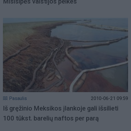
Misisipės valstijos pelkes
Pasaulis
2010-06-21 09:59
Iš gręžinio Meksikos įlankoje gali išsilieti
100 tūkst. barelių naftos per parą