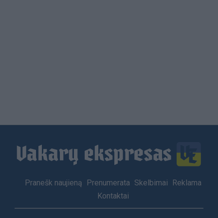
Load
More
Footer
Pranešk naujieną
Prenumerata
Skelbimai
Reklama
menu
Kontaktai