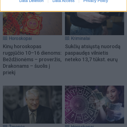
Data Deletion
Data Access
Privacy Policy
Horoskopai
Kriminalai
Kinų horoskopas
Sukčių atsiųstą nuorodą
rugpjūčio 10–16 dienoms:
paspaudęs vilnietis
Beždžionėms – proveržis,
neteko 13,7 tūkst. eurų
Drakonams – šuolis į
priekį
Žmonės
Horoskopai