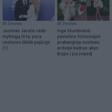
Žmonės
Žmonės
Justinas Jarutis vedė
Inga Stumbrienė
mylimąją Urtę: pora
paviešino fotosesijos
vestuves iškėlė pajūryje
prabangioje sostinės
(1)
erdvėje kadrus: akys
krypo į jos įvaizdį