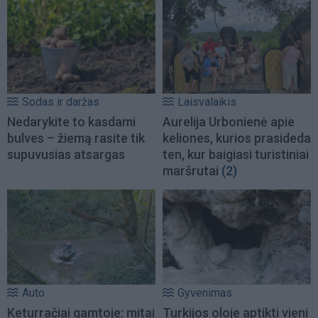
Sodas ir daržas
Laisvalaikis
Nedarykite to kasdami
Aurelija Urbonienė apie
bulves – žiemą rasite tik
keliones, kurios prasideda
supuvusias atsargas
ten, kur baigiasi turistiniai
maršrutai
(2)
Auto
Gyvenimas
Keturračiai gamtoje: mitai
Turkijos oloje aptikti vieni