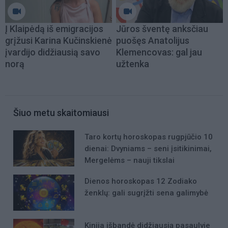
Į Klaipėdą iš emigracijos
Jūros šventę anksčiau
grįžusi Karina Kučinskienė
puošęs Anatolijus
įvardijo didžiausią savo
Klemencovas: gal jau
norą
užtenka
Šiuo metu skaitomiausi
Taro kortų horoskopas rugpjūčio 10
dienai: Dvyniams – seni įsitikinimai,
Mergelėms – nauji tikslai
Dienos horoskopas 12 Zodiako
ženklų: gali sugrįžti sena galimybė
Kinija išbandė didžiausią pasaulyje