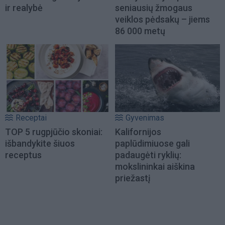
ir realybė
seniausių žmogaus
veiklos pėdsakų – jiems
86 000 metų
Receptai
Gyvenimas
TOP 5 rugpjūčio skoniai:
Kalifornijos
išbandykite šiuos
paplūdimiuose gali
receptus
padaugėti ryklių:
mokslininkai aiškina
priežastį