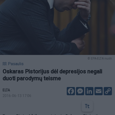
© EPA-ELTA nuotr.
Pasaulis
Oskaras Pistorijus dėl depresijos negali
duoti parodymų teisme
Facebook
Messenger
LinkedIn
Email
C
ELTA
L
2016-06-13 17:06