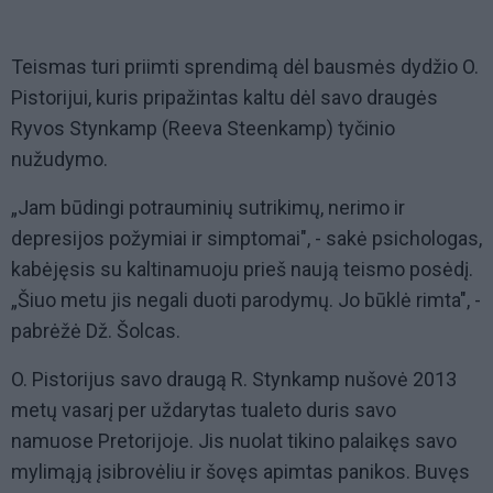
Teismas turi priimti sprendimą dėl bausmės dydžio O.
Pistorijui, kuris pripažintas kaltu dėl savo draugės
Ryvos Stynkamp (Reeva Steenkamp) tyčinio
nužudymo.
„Jam būdingi potrauminių sutrikimų, nerimo ir
depresijos požymiai ir simptomai", - sakė psichologas,
kabėjęsis su kaltinamuoju prieš naują teismo posėdį.
„Šiuo metu jis negali duoti parodymų. Jo būklė rimta", -
pabrėžė Dž. Šolcas.
O. Pistorijus savo draugą R. Stynkamp nušovė 2013
metų vasarį per uždarytas tualeto duris savo
namuose Pretorijoje. Jis nuolat tikino palaikęs savo
mylimąją įsibrovėliu ir šovęs apimtas panikos. Buvęs