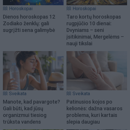
Horoskopai
Horoskopai
Dienos horoskopas 12
Taro kortų horoskopas
Zodiako ženklų: gali
rugpjūčio 10 dienai:
sugrįžti sena galimybė
Dvyniams – seni
įsitikinimai, Mergelėms –
nauji tikslai
Sveikata
Sveikata
Manote, kad pavargote?
Patinusios kojos po
Gali būti, kad jūsų
kelionės: dažna vasaros
organizmui tiesiog
problema, kuri kartais
trūksta vandens
slepia daugiau