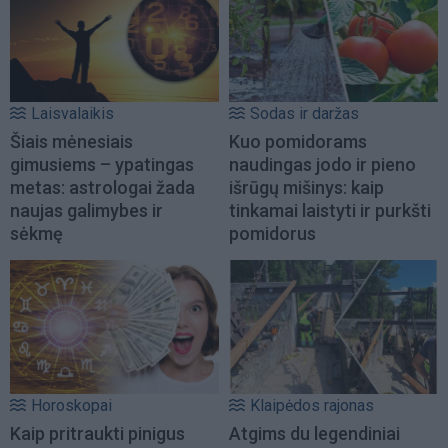
Laisvalaikis
Sodas ir daržas
Šiais mėnesiais
Kuo pomidorams
gimusiems – ypatingas
naudingas jodo ir pieno
metas: astrologai žada
išrūgų mišinys: kaip
naujas galimybes ir
tinkamai laistyti ir purkšti
sėkmę
pomidorus
Horoskopai
Klaipėdos rajonas
Kaip pritraukti pinigus
Atgims du legendiniai