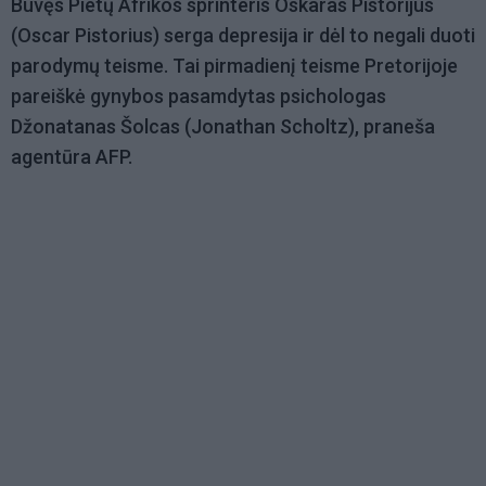
Buvęs Pietų Afrikos sprinteris Oskaras Pistorijus
(Oscar Pistorius) serga depresija ir dėl to negali duoti
parodymų teisme. Tai pirmadienį teisme Pretorijoje
pareiškė gynybos pasamdytas psichologas
Džonatanas Šolcas (Jonathan Scholtz), praneša
agentūra AFP.