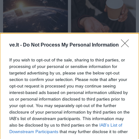
Pasaulis
Pasaulis
ve.lt -
Do Not Process My Personal Information
Atsakui į naują rusų
JK politikai siūlo atimti
technologiją sukurti
socialinius būstus iš
If you wish to opt-out of the sale, sharing to third parties, or
Ukraina turi metus –
užsienio piliečių
(1)
processing of your personal or sensitive information for
paaiškino, kokią grėsmę
targeted advertising by us, please use the below opt-out
tai kelia
section to confirm your selection. Please note that after your
opt-out request is processed you may continue seeing
interest-based ads based on personal information utilized by
us or personal information disclosed to third parties prior to
your opt-out. You may separately opt-out of the further
disclosure of your personal information by third parties on the
IAB’s list of downstream participants. This information may
also be disclosed by us to third parties on the
IAB’s List of
Downstream Participants
that may further disclose it to other
Pasaulis
Pasaulis
third parties.