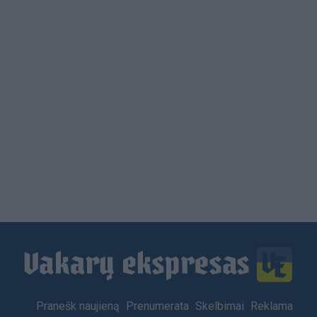
Load
More
Footer
Pranešk naujieną
Prenumerata
Skelbimai
Reklama