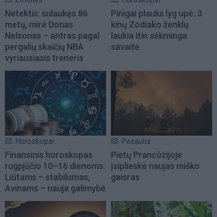
Netektis: sulaukęs 86
Pinigai plauks lyg upė: 3
metų, mirė Donas
kinų Zodiako ženklų
Nelsonas – antras pagal
laukia itin sėkminga
pergalių skaičių NBA
savaitė
vyriausiasis treneris
Horoskopai
Pasaulis
Finansinis horoskopas
Pietų Prancūzijoje
rugpjūčio 10–16 dienoms:
įsiplieskė naujas miško
Liūtams – stabilumas,
gaisras
Avinams – nauja galimybė