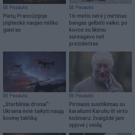
Pasaulis
Pasaulis
Pietų Prancūzijoje
16-metis nėrė į mirtinas
įsiplieskė naujas miško
bangas gelbėti vaiko: po
gaisras
kovos su likimu
sureagavo net
prezidentas
Pasaulis
Pasaulis
„Sterbliniai dronai“:
Pirmasis susitikimas su
Ukraina ėmė taikyti naują
karaliumi Karoliu III virto
kovinę taktiką
košmaru: žvaigždė jam
spjovė į veidą