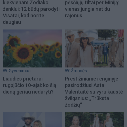
kiekvienam Zodiako
pėsčiųjų tiltai per Miniją:
ženklui: 12 būdų parodyti
vienas jungia net du
Visatai, kad norite
rajonus
daugiau
Gyvenimas
Žmonės
Liaudies prietarai
Prestižiniame renginyje
rugpjūčio 10-ajai: ko šią
pasirodžiusi Asta
dieną geriau nedaryti?
Valentaitė su vyru kaustė
žvilgsnius: „Trūksta
žodžių“