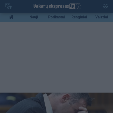
Pereiti
į
pagrindinį
Mobile
Nauji
Podkastai
Renginiai
Vaizdai
turinį
menu
bottom