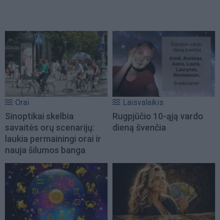
Orai
Laisvalaikis
Sinoptikai skelbia
Rugpjūčio 10-ąją vardo
savaitės orų scenarijų:
dieną švenčia
laukia permainingi orai ir
nauja šilumos banga