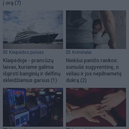
į orą
(7)
Klaipėdos pulsas
Kriminalai
Klaipėdoje - prancūzų
Niekšui panižo rankos:
laivas, kuriame galima
sumušė sugyventinę, o
išgirsti banginių ir delfinų
vėliau ir jos nepilnametę
skleidžiamus garsus
(1)
dukrą
(2)