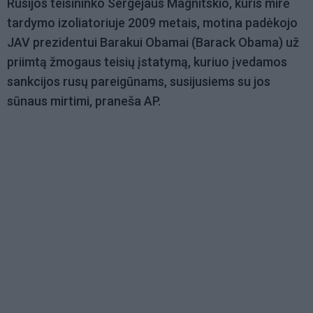
Rusijos teisininko Sergejaus Magnitskio, kuris mirė
tardymo izoliatoriuje 2009 metais, motina padėkojo
JAV prezidentui Barakui Obamai (Barack Obama) už
priimtą žmogaus teisių įstatymą, kuriuo įvedamos
sankcijos rusų pareigūnams, susijusiems su jos
sūnaus mirtimi, praneša AP.