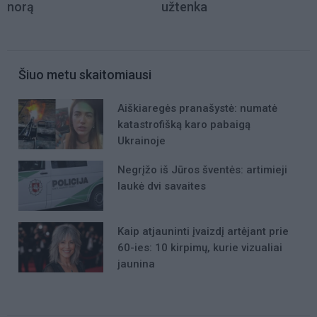
norą
užtenka
Šiuo metu skaitomiausi
Aiškiaregės pranašystė: numatė
katastrofišką karo pabaigą
Ukrainoje
Negrįžo iš Jūros šventės: artimieji
laukė dvi savaites
Kaip atjauninti įvaizdį artėjant prie
60-ies: 10 kirpimų, kurie vizualiai
jaunina