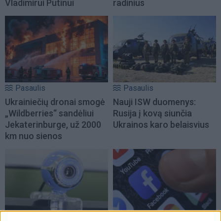
Vladimirui Putinui
radinius
Pasaulis
Pasaulis
Ukrainiečių dronai smogė
Nauji ISW duomenys:
„Wildberries“ sandėliui
Rusija į kovą siunčia
Jekaterinburge, už 2000
Ukrainos karo belaisvius
km nuo sienos
Pasaulis
Pasaulis