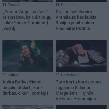
Žmonės
Pasaulis
„Zombė Angelina Jolie“
Stalino šešėlis virš
prisipažino, kaip iš tikrųjų
Kremliaus: kas laukia
sukūrė savo šiurpinantį
Rusijos pasitraukus
įvaizdį
Vladimirui Putinui
Kultūra
Horoskopai
Aušra Butkevičienė:
Taro kortų horoskopas
negaliu atskirti, kur -
rugpjūčio 8 dienai:
darbas, o kur - pomėgis
Mergelėms — ginčai,
Vėžiams — emocijos