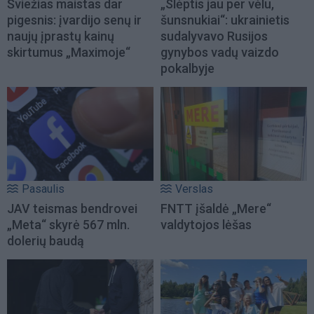
Šviežias maistas dar
„Slėptis jau per vėlu,
pigesnis: įvardijo senų ir
šunsnukiai“: ukrainietis
naujų įprastų kainų
sudalyvavo Rusijos
skirtumus „Maximoje“
gynybos vadų vaizdo
pokalbyje
Pasaulis
Verslas
JAV teismas bendrovei
FNTT įšaldė „Mere“
„Meta“ skyrė 567 mln.
valdytojos lėšas
dolerių baudą