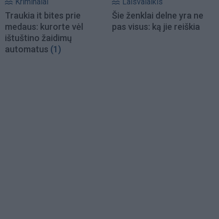
Kriminalai
Laisvalaikis
Traukia it bites prie
Šie ženklai delne yra ne
medaus: kurorte vėl
pas visus: ką jie reiškia
ištuštino žaidimų
automatus
(1)
Load
More