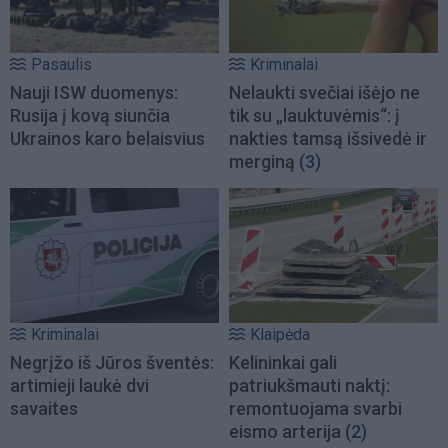
Pasaulis
Kriminalai
Nauji ISW duomenys:
Nelaukti svečiai išėjo ne
Rusija į kovą siunčia
tik su „lauktuvėmis“: į
Ukrainos karo belaisvius
nakties tamsą išsivedė ir
merginą
(3)
Kriminalai
Klaipėda
Negrįžo iš Jūros šventės:
Kelininkai gali
artimieji laukė dvi
patriukšmauti naktį:
savaites
remontuojama svarbi
eismo arterija
(2)