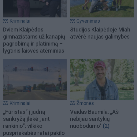
Kriminalai
Gyvenimas
Dviem Klaipėdos
Studijos Klaipėdoje Miah
gimnazistams už kanapių
atvėrė naujas galimybes
pagrobimą ir platinimą –
lygtinis laisvės atėmimas
Kriminalai
Žmonės
„Fūristas“ į judrią
Vaidas Baumila: „Aš
sankryžą įlėkė „ant
nebijau santykių
rankinio“: vilkiko
nuobodumo"
(2)
puspriekabės ratai pakilo