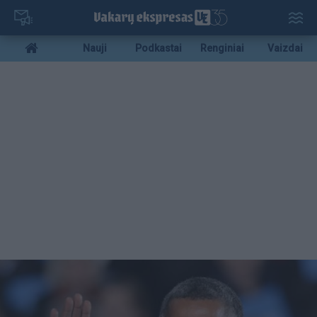
Pereiti
į
pagrindinį
Mobile
Nauji
Podkastai
Renginiai
Vaizdai
turinį
menu
bottom