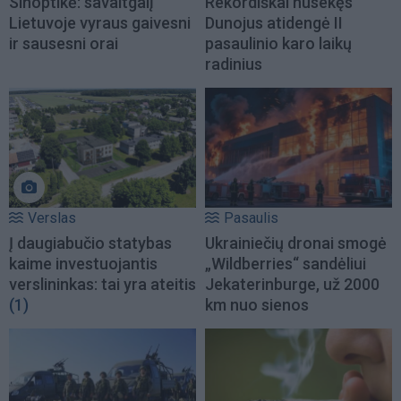
Sinoptikė: savaitgalį
Rekordiškai nusekęs
Lietuvoje vyraus gaivesni
Dunojus atidengė II
ir sausesni orai
pasaulinio karo laikų
radinius
Verslas
Pasaulis
Į daugiabučio statybas
Ukrainiečių dronai smogė
kaime investuojantis
„Wildberries“ sandėliui
verslininkas: tai yra ateitis
Jekaterinburge, už 2000
(1)
km nuo sienos