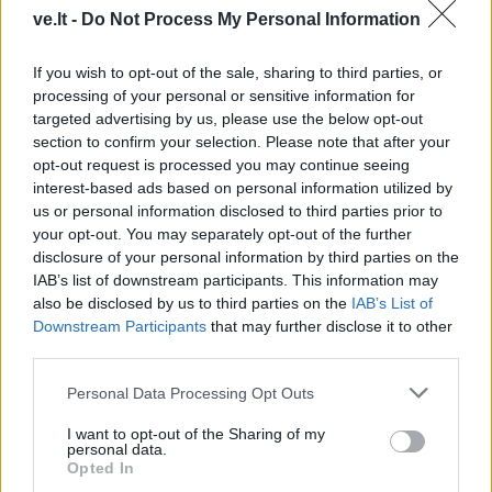
ve.lt -
Do Not Process My Personal Information
„Slėptis jau per vėlu,
JAV teismas bendrovei
šunsnukiai“: ukrainietis
„Meta“ skyrė 567 mln.
If you wish to opt-out of the sale, sharing to third parties, or
sudalyvavo Rusijos
dolerių baudą
processing of your personal or sensitive information for
gynybos vadų vaizdo
targeted advertising by us, please use the below opt-out
pokalbyje
section to confirm your selection. Please note that after your
opt-out request is processed you may continue seeing
interest-based ads based on personal information utilized by
us or personal information disclosed to third parties prior to
your opt-out. You may separately opt-out of the further
disclosure of your personal information by third parties on the
IAB’s list of downstream participants. This information may
also be disclosed by us to third parties on the
IAB’s List of
Pasaulis
Pasaulis
Downstream Participants
that may further disclose it to other
Trumpas sureagavo į
Kaip Rusijos balistinės
third parties.
Zelenskio prašymą
raketos naudojasi
Personal Data Processing Opt Outs
suteikti papildomą karinę
Ukrainos oro gynybos
pagalbą
skylėmis
I want to opt-out of the Sharing of my
personal data.
Opted In