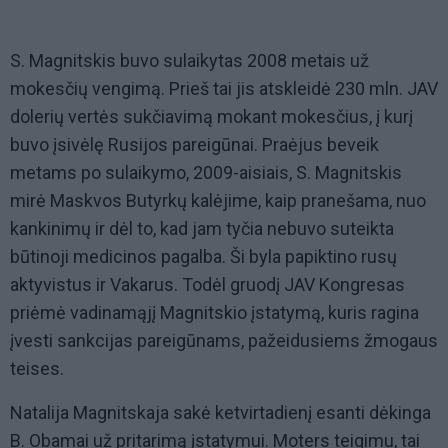
S. Magnitskis buvo sulaikytas 2008 metais už
mokesčių vengimą. Prieš tai jis atskleidė 230 mln. JAV
dolerių vertės sukčiavimą mokant mokesčius, į kurį
buvo įsivėlę Rusijos pareigūnai. Praėjus beveik
metams po sulaikymo, 2009-aisiais, S. Magnitskis
mirė Maskvos Butyrkų kalėjime, kaip pranešama, nuo
kankinimų ir dėl to, kad jam tyčia nebuvo suteikta
būtinoji medicinos pagalba. Ši byla papiktino rusų
aktyvistus ir Vakarus. Todėl gruodį JAV Kongresas
priėmė vadinamąjį Magnitskio įstatymą, kuris ragina
įvesti sankcijas pareigūnams, pažeidusiems žmogaus
teises.
Natalija Magnitskaja sakė ketvirtadienį esanti dėkinga
B. Obamai už pritarimą įstatymui. Moters teigimu, tai