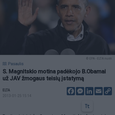
© EPA - ELTA nuotr.
Pasaulis
S. Magnitskio motina padėkojo B.Obamai
už JAV žmogaus teisių įstatymą
Facebook
Messenger
LinkedIn
Email
C
ELTA
L
2013-01-25 15:14