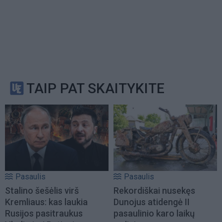
TAIP PAT SKAITYKITE
Pasaulis
Pasaulis
Stalino šešėlis virš
Rekordiškai nusekęs
Kremliaus: kas laukia
Dunojus atidengė II
Rusijos pasitraukus
pasaulinio karo laikų