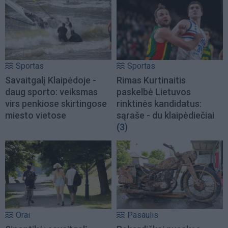
Sportas
Sportas
Savaitgalį Klaipėdoje -
Rimas Kurtinaitis
daug sporto: veiksmas
paskelbė Lietuvos
virs penkiose skirtingose
rinktinės kandidatus:
miesto vietose
sąraše - du klaipėdiečiai
(3)
Orai
Pasaulis