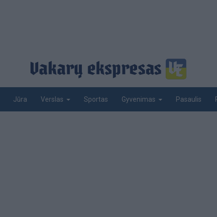
Jūra
Sportas
Pasaulis
Verslas
Gyvenimas