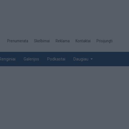
Desktop
Prenumerata
Skelbimai
Reklama
Kontaktai
Prisijungti
menu
top
Renginiai
Galerijos
Podkastai
Daugiau