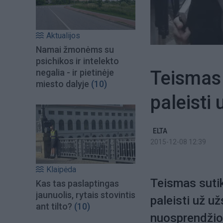
Aktualijos
Namai žmonėms su
psichikos ir intelekto
Teismas 
negalia - ir pietinėje
miesto dalyje
(10)
paleisti 
ELTA
2015-12-08 12:39
Klaipėda
Teismas sutik
Kas tas paslaptingas
jaunuolis, rytais stovintis
paleisti už už
ant tilto?
(10)
nuosprendžio