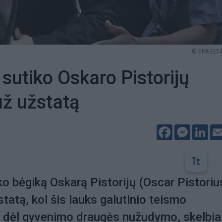
© EPA-ELTA
sutiko Oskaro Pistorijų
už užstatą
Facebook
Messeng
Lin
o bėgiką Oskarą Pistorijų (Oscar Pistoriu
statą, kol šis lauks galutinio teismo
 dėl gyvenimo draugės nužudymo, skelbia