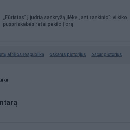
„Fūristas“ į judrią sankryžą įlėkė „ant rankinio“: vilkiko
puspriekabės ratai pakilo į orą
etų afrikos respublika
oskaras pistorijus
oscar pistorius
rai
ntarą