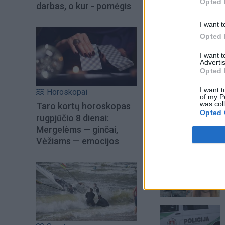
Opted 
darbas, o kur - pomėgis
I want t
Opted 
I want 
Advertis
Opted 
Į Klaipėdą iš emigr
Kučinskienė įvardi
I want t
Horoskopai
of my P
norą
was col
Taro kortų horoskopas
Opted 
rugpjūčio 8 dienai:
Mergelėms — ginčai,
Vėžiams — emocijos
Šiuo metu skait