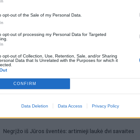
In
o opt-out of the Sale of my Personal Data.
In
to opt-out of processing my Personal Data for Targeted
ing.
In
acijos grįžusi Karina
Jūros šventę anksčiau puošęs
jo didžiausią savo
Anatolijus Klemencovas: gal jau
o opt-out of Collection, Use, Retention, Sale, and/or Sharing
ersonal Data that Is Unrelated with the Purposes for which it
užtenka
lected.
Out
CONFIRM
omiausi
Aiškiaregės pranašystė: numatė katastrofišką karo
Data Deletion
Data Access
Privacy Policy
pabaigą Ukrainoje
Negrįžo iš Jūros šventės: artimieji laukė dvi savaites