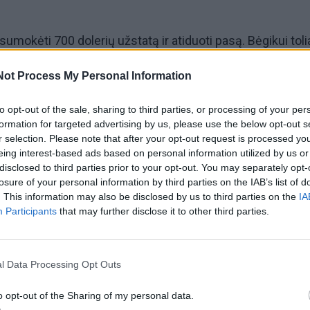
 sumokėti 700 dolerių užstatą ir atiduoti pasą. Bėgikui toli
areštas, jis nuolatos privalės segėti elektroninį sekimo
Not Process My Personal Information
 vietos O. Pistorijus galės išeiti nuo 7 val. ryto iki vidudieni
utolti daugiau nei 20 kilometrų.
to opt-out of the sale, sharing to third parties, or processing of your per
formation for targeted advertising by us, please use the below opt-out s
r selection. Please note that after your opt-out request is processed y
3 metais nužudė savo gyvenimo draugę modelį Ryvą Sty
eing interest-based ads based on personal information utilized by us or
 Jo teigimu, draugę jis nušovė netyčia, palaikęs ją tuale
disclosed to third parties prior to your opt-out. You may separately opt-
losure of your personal information by third parties on the IAB’s list of
u.
. This information may also be disclosed by us to third parties on the
IA
Participants
that may further disclose it to other third parties.
l Data Processing Opt Outs
o opt-out of the Sharing of my personal data.