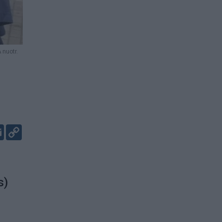
 nuotr.
er
kedIn
Email
Copy
Link
s)