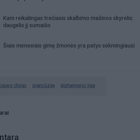
Kam reikalingas trečiasis skalbimo mašinos skyrelis:
daugelis jį sumaišo
Šiais mėnesiais gimę žmonės yra patys sėkmingiausi
acques chirac
prancūzija
alzhaimerio liga
rai
ntarą