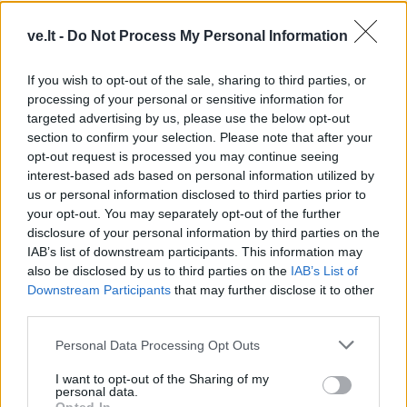
ve.lt -
Do Not Process My Personal Information
If you wish to opt-out of the sale, sharing to third parties, or
processing of your personal or sensitive information for
targeted advertising by us, please use the below opt-out
section to confirm your selection. Please note that after your
opt-out request is processed you may continue seeing
TAIP PAT SKAITYKITE
interest-based ads based on personal information utilized by
us or personal information disclosed to third parties prior to
your opt-out. You may separately opt-out of the further
disclosure of your personal information by third parties on the
IAB’s list of downstream participants. This information may
also be disclosed by us to third parties on the
IAB’s List of
Downstream Participants
that may further disclose it to other
third parties.
Sportas
Sportas
Personal Data Processing Opt Outs
Prieš varžybas jūroje
Eglė Šventoraitė – apie
I want to opt-out of the Sharing of my
buriuotojai pasirodė
rinktinę, legionierės
personal data.