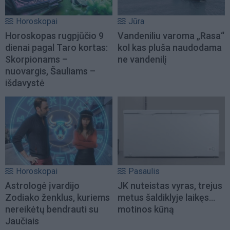
Horoskopai
Jūra
Horoskopas rugpjūčio 9
Vandeniliu varoma „Rasa“
dienai pagal Taro kortas:
kol kas pluša naudodama
Skorpionams –
ne vandenilį
nuovargis, Šauliams –
išdavystė
Horoskopai
Pasaulis
Astrologė įvardijo
JK nuteistas vyras, trejus
Zodiako ženklus, kuriems
metus šaldiklyje laikęs...
nereikėtų bendrauti su
motinos kūną
Jaučiais