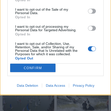
Opted In
miesto gatvėse
(1)
gyvenimą, žemės
drebėjimą ir didžiausią
I want to opt-out of the Sale of my
svajonę
Personal Data.
Opted In
I want to opt-out of processing my
Personal Data for Targeted Advertising.
Opted In
I want to opt-out of Collection, Use,
Retention, Sale, and/or Sharing of my
Personal Data that Is Unrelated with the
Purposes for which it was collected.
Sportas
Sportas
Opted Out
Jasikevičiaus vedami
Trijų setų dramą laimėjęs
Lietuvos vaikinai patiesė
Butvilas pateko į
CONFIRM
serbus
(1)
„Challenger“ turnyro
pusfinalį
Data Deletion
Data Access
Privacy Policy