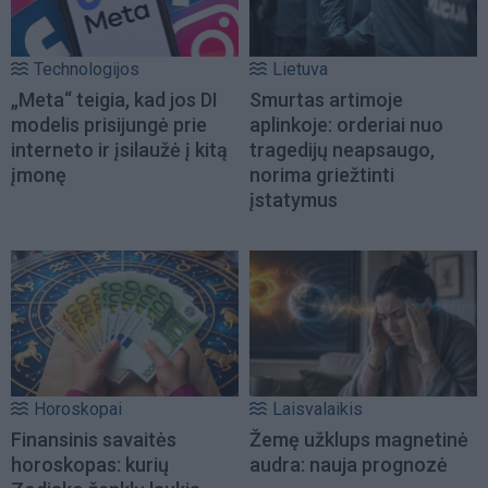
Technologijos
Lietuva
„Meta“ teigia, kad jos DI
Smurtas artimoje
modelis prisijungė prie
aplinkoje: orderiai nuo
interneto ir įsilaužė į kitą
tragedijų neapsaugo,
įmonę
norima griežtinti
įstatymus
Horoskopai
Laisvalaikis
Finansinis savaitės
Žemę užklups magnetinė
horoskopas: kurių
audra: nauja prognozė