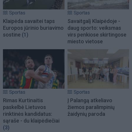
Sportas
Sportas
Klaipėda savaitei taps
Savaitgalį Klaipėdoje -
Europos jūrinio buriavimo
daug sporto: veiksmas
sostine
(1)
virs penkiose skirtingose
miesto vietose
Sportas
Sportas
Rimas Kurtinaitis
Į Palangą atkeliavo
paskelbė Lietuvos
žiemos paralimpinių
rinktinės kandidatus:
žaidynių paroda
sąraše - du klaipėdiečiai
(3)