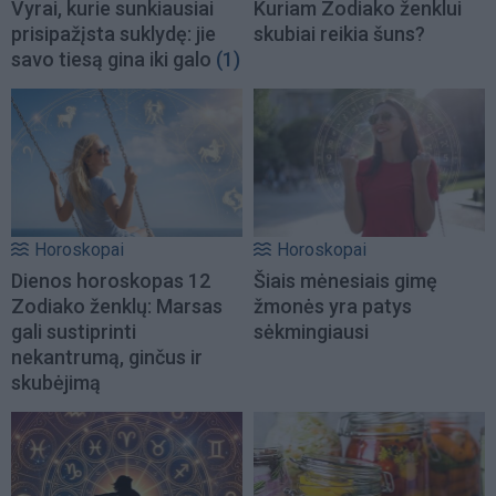
Vyrai, kurie sunkiausiai
Kuriam Zodiako ženklui
prisipažįsta suklydę: jie
skubiai reikia šuns?
savo tiesą gina iki galo
(1)
Horoskopai
Horoskopai
Dienos horoskopas 12
Šiais mėnesiais gimę
Zodiako ženklų: Marsas
žmonės yra patys
gali sustiprinti
sėkmingiausi
nekantrumą, ginčus ir
skubėjimą