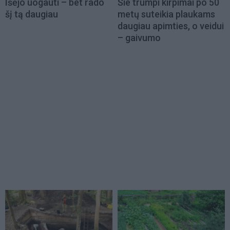
Išėjo uogauti – bet rado
Šie trumpi kirpimai po 50
šį tą daugiau
metų suteikia plaukams
daugiau apimties, o veidui
– gaivumo