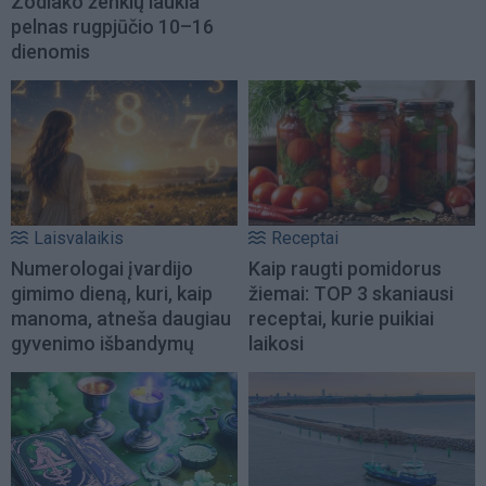
Zodiako ženklų laukia
pelnas rugpjūčio 10–16
dienomis
Laisvalaikis
Receptai
Numerologai įvardijo
Kaip raugti pomidorus
gimimo dieną, kuri, kaip
žiemai: TOP 3 skaniausi
manoma, atneša daugiau
receptai, kurie puikiai
gyvenimo išbandymų
laikosi