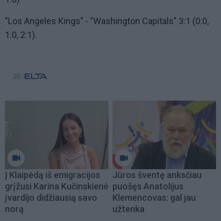
"Los Angeles Kings" - "Washington Capitals" 3:1 (0:0,
1:0, 2:1).
Į Klaipėdą iš emigracijos
Jūros šventę anksčiau
grįžusi Karina Kučinskienė
puošęs Anatolijus
įvardijo didžiausią savo
Klemencovas: gal jau
norą
užtenka