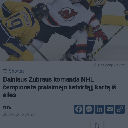
© AP/Scanpix nuotr.
Sportas
Dainiaus Zubraus komanda NHL
čempionate pralaimėjo ketvirtąjį kartą iš
eilės
Facebook
Messenger
LinkedIn
Email
C
ELTA
L
2015-02-15 09:21