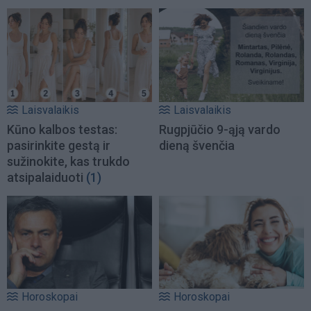
Laisvalaikis
Laisvalaikis
Kūno kalbos testas:
Rugpjūčio 9-ąją vardo
pasirinkite gestą ir
dieną švenčia
sužinokite, kas trukdo
atsipalaiduoti
(1)
Horoskopai
Horoskopai