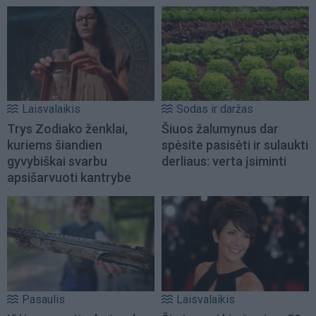
Laisvalaikis
Sodas ir daržas
Trys Zodiako ženklai,
Šiuos žalumynus dar
kuriems šiandien
spėsite pasisėti ir sulaukti
gyvybiškai svarbu
derliaus: verta įsiminti
apsišarvuoti kantrybe
Pasaulis
Laisvalaikis