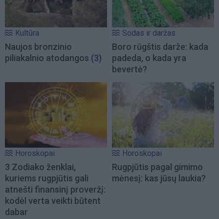
Kultūra
Sodas ir daržas
Naujos bronzinio
Boro rūgštis darže: kada
piliakalnio atodangos
(3)
padeda, o kada yra
bevertė?
Horoskopai
Horoskopai
3 Zodiako ženklai,
Rugpjūtis pagal gimimo
kuriems rugpjūtis gali
mėnesį: kas jūsų laukia?
atnešti finansinį proveržį:
kodėl verta veikti būtent
dabar