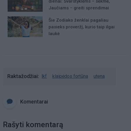
dienai: Svarstyklėms – sėkmė,
Jaučiams – greiti sprendimai
Šie Zodiako ženklai pagaliau
pasieks proveržį, kurio taip ilgai
laukė
Raktažodžiai
lkf
klaipėdos fortūna
utena
Komentarai
Rašyti komentarą