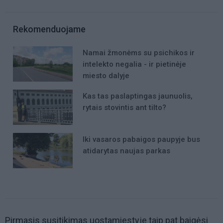
Rekomenduojame
Namai žmonėms su psichikos ir
intelekto negalia - ir pietinėje
miesto dalyje
Kas tas paslaptingas jaunuolis,
rytais stovintis ant tilto?
Iki vasaros pabaigos paupyje bus
atidarytas naujas parkas
Pirmasis susitikimas uostamiestyje taip pat baigėsi