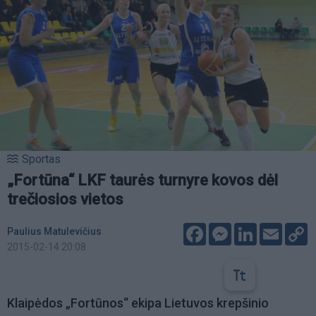
Sportas
„Fortūna“ LKF taurės turnyre kovos dėl
trečiosios vietos
Facebook
Messenger
LinkedIn
Email
C
Paulius Matulevičius
L
2015-02-14 20:08
Klaipėdos „Fortūnos“ ekipa Lietuvos krepšinio