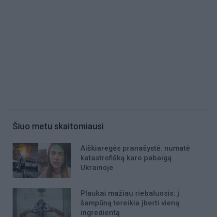
Šiuo metu skaitomiausi
Aiškiaregės pranašystė: numatė
katastrofišką karo pabaigą
Ukrainoje
Plaukai mažiau riebaluosis: į
šampūną tereikia įberti vieną
ingredientą