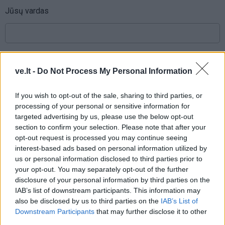
Jūsų vardas
Komentaras
ve.lt -
Do Not Process My Personal Information
If you wish to opt-out of the sale, sharing to third parties, or
processing of your personal or sensitive information for
targeted advertising by us, please use the below opt-out
section to confirm your selection. Please note that after your
opt-out request is processed you may continue seeing
interest-based ads based on personal information utilized by
us or personal information disclosed to third parties prior to
This site is protected by
your opt-out. You may separately opt-out of the further
Sutinku su
taisyklėmis
reCAPTCHA and the Google
disclosure of your personal information by third parties on the
Privacy Policy
and
Terms of
IAB’s list of downstream participants. This information may
Service
apply.
also be disclosed by us to third parties on the
IAB’s List of
Downstream Participants
that may further disclose it to other
third parties.