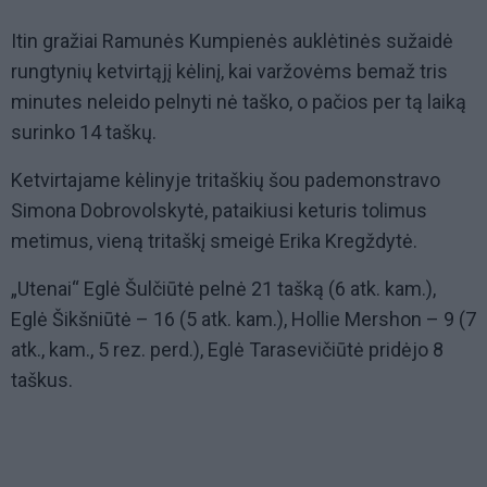
Itin gražiai Ramunės Kumpienės auklėtinės sužaidė
rungtynių ketvirtąjį kėlinį, kai varžovėms bemaž tris
minutes neleido pelnyti nė taško, o pačios per tą laiką
surinko 14 taškų.
Ketvirtajame kėlinyje tritaškių šou pademonstravo
Simona Dobrovolskytė, pataikiusi keturis tolimus
metimus, vieną tritaškį smeigė Erika Kregždytė.
„Utenai“ Eglė Šulčiūtė pelnė 21 tašką (6 atk. kam.),
Eglė Šikšniūtė – 16 (5 atk. kam.), Hollie Mershon – 9 (7
atk., kam., 5 rez. perd.), Eglė Tarasevičiūtė pridėjo 8
taškus.