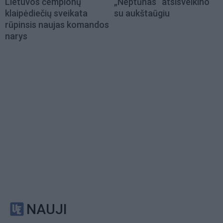
Lietuvos čempionų
„Neptūnas“ atsisveikino
klaipėdiečių sveikata
su aukštaūgiu
rūpinsis naujas komandos
narys
NAUJI