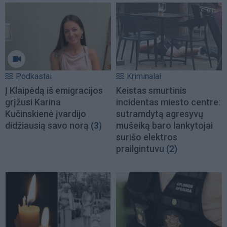
Podkastai
Kriminalai
Į Klaipėdą iš emigracijos
Keistas smurtinis
grįžusi Karina
incidentas miesto centre:
Kučinskienė įvardijo
sutramdytą agresyvų
didžiausią savo norą
(3)
mušeiką baro lankytojai
surišo elektros
prailgintuvu
(2)