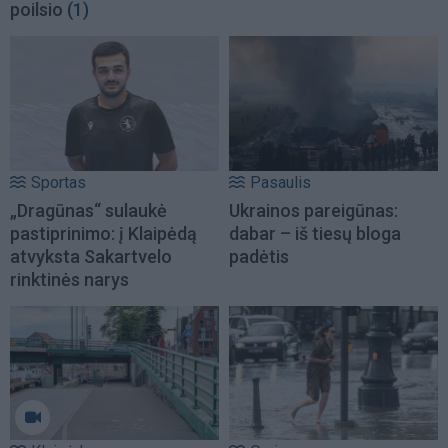
poilsio
(1)
Sportas
Pasaulis
„Dragūnas“ sulaukė
Ukrainos pareigūnas:
pastiprinimo: į Klaipėdą
dabar – iš tiesų bloga
atvyksta Sakartvelo
padėtis
rinktinės narys