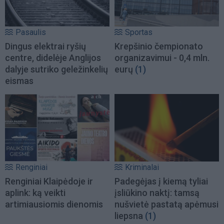
Pasaulis
Sportas
Dingus elektrai ryšių
Krepšinio čempionato
centre, didelėje Anglijos
organizavimui - 0,4 mln.
dalyje sutriko geležinkelių
eurų
(1)
eismas
Renginiai
Kriminalai
Renginiai Klaipėdoje ir
Padegėjas į kiemą tyliai
aplink: ką veikti
įsliūkino naktį: tamsą
artimiausiomis dienomis
nušvietė pastatą apėmusi
liepsna
(1)