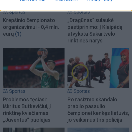
Sportas
Sportas
Krepšinio čempionato
„Dragūnas“ sulaukė
organizavimui - 0,4 mln.
pastiprinimo: į Klaipėdą
eurų
(1)
atvyksta Sakartvelo
rinktinės narys
Sportas
Sportas
Problemos tęsiasi:
Po rasizmo skandalo
iškritus Butkevičiui, į
prabilo pasaulio
rinktinę kviečiamas
čempionei kenkęs lietuvis,
„Juventus“ puolėjas
jo veiksmus tirs policija