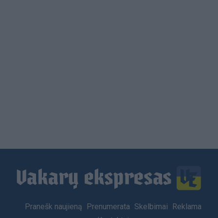
Load
More
Footer
Pranešk naujieną
Prenumerata
Skelbimai
Reklama
menu