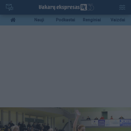
Pereiti
į
pagrindinį
Mobile
Nauji
Podkastai
Renginiai
Vaizdai
turinį
menu
bottom