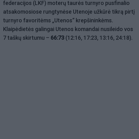
federacijos (LKF) moterų taurės turnyro pusfinalio
atsakomosiose rungtynėse Utenoje užkūrė tikrą pirtį
turnyro favoritėms „Utenos“ krepšininkėms.
Klaipėdietės galingai Utenos komandai nusileido vos
7 taškų skirtumu –
66:73
(12:16, 17:23, 13:16, 24:18).