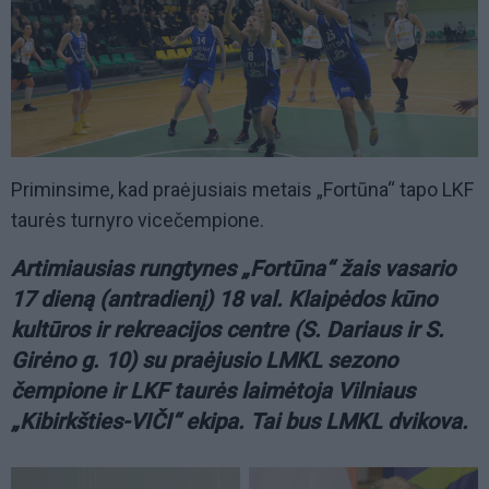
Priminsime, kad praėjusiais metais „Fortūna“ tapo LKF
taurės turnyro vicečempione.
Artimiausias rungtynes „Fortūna“ žais vasario
17 dieną (antradienį) 18 val. Klaipėdos kūno
kultūros ir rekreacijos centre (S. Dariaus ir S.
Girėno g. 10) su praėjusio LMKL sezono
čempione ir LKF taurės laimėtoja Vilniaus
„Kibirkšties-VIČI“ ekipa. Tai bus LMKL dvikova.