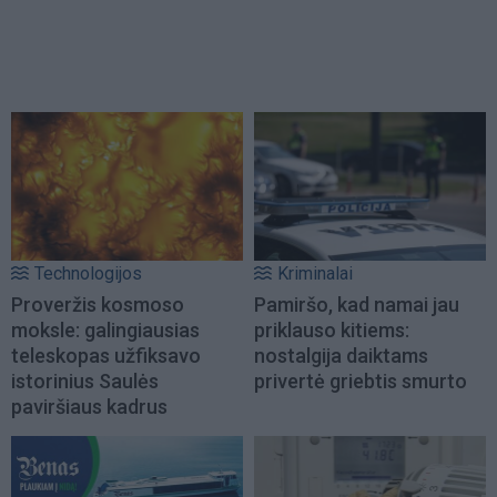
Technologijos
Kriminalai
Proveržis kosmoso
Pamiršo, kad namai jau
moksle: galingiausias
priklauso kitiems:
teleskopas užfiksavo
nostalgija daiktams
istorinius Saulės
privertė griebtis smurto
paviršiaus kadrus