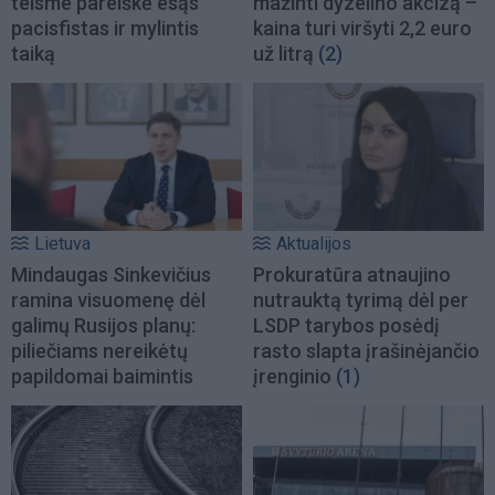
teisme pareiškė esąs
mažinti dyzelino akcizą –
pacisfistas ir mylintis
kaina turi viršyti 2,2 euro
taiką
už litrą
(2)
Lietuva
Aktualijos
Mindaugas Sinkevičius
Prokuratūra atnaujino
ramina visuomenę dėl
nutrauktą tyrimą dėl per
galimų Rusijos planų:
LSDP tarybos posėdį
piliečiams nereikėtų
rasto slapta įrašinėjančio
papildomai baimintis
įrenginio
(1)