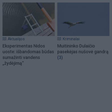
Aktualijos
Kriminalai
Eksperimentas Nidos
Muitininko Dulaičio
uoste: išbandomas būdas
pasekėjas nušovė gandrą
sumažinti vandens
(3)
„žydėjimą“