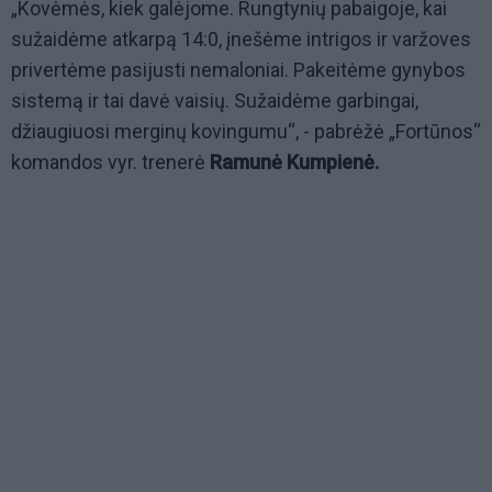
„Kovėmės, kiek galėjome. Rungtynių pabaigoje, kai
sužaidėme atkarpą 14:0, įnešėme intrigos ir varžoves
privertėme pasijusti nemaloniai. Pakeitėme gynybos
sistemą ir tai davė vaisių. Sužaidėme garbingai,
džiaugiuosi merginų kovingumu“, - pabrėžė „Fortūnos“
komandos vyr. trenerė
Ramunė Kumpienė.