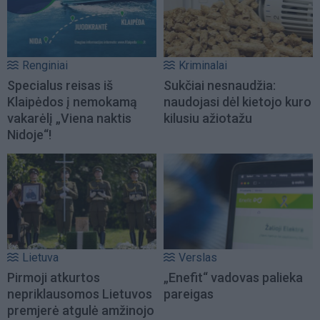
Renginiai
Kriminalai
Specialus reisas iš
Sukčiai nesnaudžia:
Klaipėdos į nemokamą
naudojasi dėl kietojo kuro
vakarėlį „Viena naktis
kilusiu ažiotažu
Nidoje“!
Lietuva
Verslas
Pirmoji atkurtos
„Enefit“ vadovas palieka
nepriklausomos Lietuvos
pareigas
premjerė atgulė amžinojo