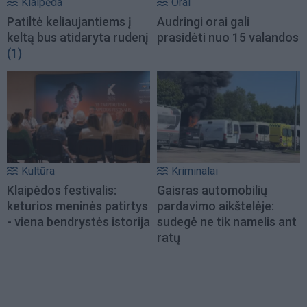
Klaipėda
Orai
Patiltė keliaujantiems į
Audringi orai gali
keltą bus atidaryta rudenį
prasidėti nuo 15 valandos
(1)
Kultūra
Kriminalai
Klaipėdos festivalis:
Gaisras automobilių
keturios meninės patirtys
pardavimo aikštelėje:
- viena bendrystės istorija
sudegė ne tik namelis ant
ratų