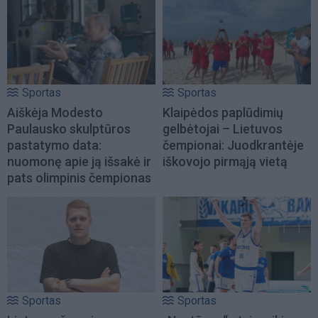
Sportas
Sportas
Aiškėja Modesto
Klaipėdos paplūdimių
Paulausko skulptūros
gelbėtojai – Lietuvos
pastatymo data:
čempionai: Juodkrantėje
nuomonę apie ją išsakė ir
iškovojo pirmąją vietą
pats olimpinis čempionas
Sportas
Sportas