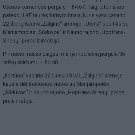
Utenos komandos pergale – 84:67. Taigi, uteniškės
pateko į LKF taurės turnyro finalą, kuris vyks vasario
22 dieną Kauno „Žalgirio“ arenoje. „Utena“ susitiks su
Marijampolės „Sūduvos“ ir Kauno rajono „Hoptrans-
Sirenų“ poros laimėtoja.
Pirmasis mačas baigėsi marijampoliečių pergale 36
taškų skirtumu – 84:48.
„Fortūna“ vasario 22 dieną 13 val. „Žalgirio“ arenoje
kausis dėl trečiosios vietos su Marijampolės
„Sūduvos“ ir Kauno rajono „Hoptrans-Sirenų“ poros
pralaimėtoja.