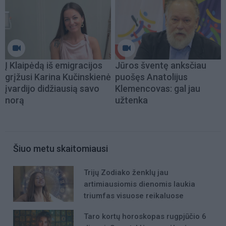
Į Klaipėdą iš emigracijos
Jūros šventę anksčiau
grįžusi Karina Kučinskienė
puošęs Anatolijus
įvardijo didžiausią savo
Klemencovas: gal jau
norą
užtenka
Šiuo metu skaitomiausi
Trijų Zodiako ženklų jau
artimiausiomis dienomis laukia
triumfas visuose reikaluose
Taro kortų horoskopas rugpjūčio 6