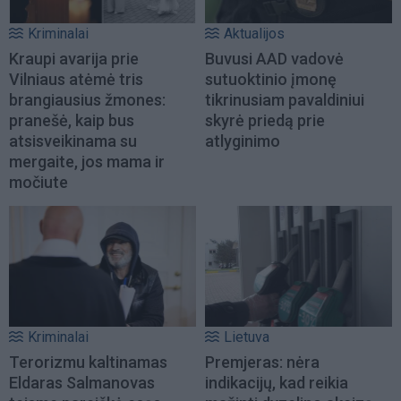
Kriminalai
Aktualijos
Kraupi avarija prie
Buvusi AAD vadovė
Vilniaus atėmė tris
sutuoktinio įmonę
brangiausius žmones:
tikrinusiam pavaldiniui
pranešė, kaip bus
skyrė priedą prie
atsisveikinama su
atlyginimo
mergaite, jos mama ir
močiute
Kriminalai
Lietuva
Terorizmu kaltinamas
Premjeras: nėra
Eldaras Salmanovas
indikacijų, kad reikia