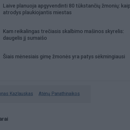
Laive planuoja apgyvendinti 80 tūkstančių žmonių: kai
atrodys plaukiojantis miestas
Kam reikalingas trečiasis skalbimo mašinos skyrelis:
daugelis jį sumaišo
Šiais mėnesiais gimę žmonės yra patys sėkmingiausi
onas Kazlauskas
Atėnų Panathinaikos
rai