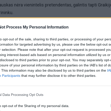
skas nėra vienintelis pretendentas, galintis tapti Graiki
rininku.
ia, kad kandidatais taip pat yra Europoje gerai žinomi specia
Not Process My Personal Information
s ir Xavi Pascualis.
to opt-out of the sale, sharing to third parties, or processing of your per
formation for targeted advertising by us, please use the below opt-out s
as, tiek ir Kazlauskas praeityje yra treniravę amžinąjį
r selection. Please note that after your opt-out request is processed y
eing interest-based ads based on personal information utilized by us or
ržovą Pirėjo „Olympiakos“.
disclosed to third parties prior to your opt-out. You may separately opt-
losure of your personal information by third parties on the IAB’s list of
s ne kartą užsiminė, kad baigęs darbą rinktinės strateg
. This information may also be disclosed by us to third parties on the
IA
Participants
that may further disclose it to other third parties.
žti į klubinį krepšinį. Paskutinį kartą be rinktinės jis darba
Southern Tigers“ trenerio pareigas.
l Data Processing Opt Outs
iausiojo trenerio kėdė laisva liko po to, kai iš savo pareig
o opt-out of the Sharing of my personal data.
 Pedoulakis.