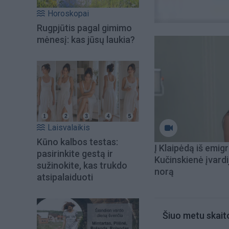
Horoskopai
Rugpjūtis pagal gimimo
mėnesį: kas jūsų laukia?
Laisvalaikis
Kūno kalbos testas:
Į Klaipėdą iš emigr
pasirinkite gestą ir
Kučinskienė įvardi
sužinokite, kas trukdo
norą
atsipalaiduoti
Šiuo metu skait