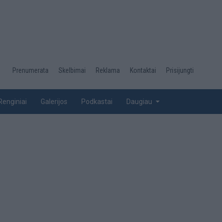
Desktop
Prenumerata
Skelbimai
Reklama
Kontaktai
Prisijungti
menu
top
Renginiai
Galerijos
Podkastai
Daugiau