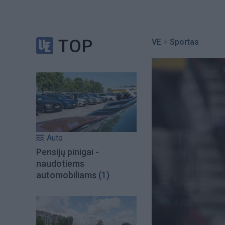
TOP
VE
>
Sportas
Auto
Pensijų pinigai -
naudotiems
automobiliams
(1)