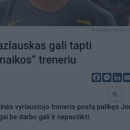
© Eimanto CHACHLOVO 
zlauskas gali tapti
naikos“ treneriu
Facebook
Messeng
Lin
tinės vyriausiojo trenerio postą palikęs J
ai be darbo gali ir nepasilikti.