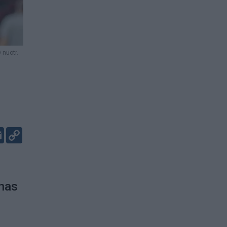
nuotr.
er
kedIn
Email
Copy
Link
onas