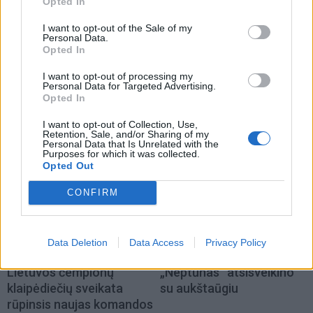
Opted In
I want to opt-out of the Sale of my
Personal Data.
Sportas
Sportas
Opted In
Aiškėja Modesto
Klaipėdos paplūdimių
I want to opt-out of processing my
Paulausko skulptūros
gelbėtojai – Lietuvos
Personal Data for Targeted Advertising.
Opted In
pastatymo data:
čempionai: Juodkrantėje
nuomonę apie ją išsakė ir
iškovojo pirmąją vietą
I want to opt-out of Collection, Use,
pats olimpinis čempionas
Retention, Sale, and/or Sharing of my
Personal Data that Is Unrelated with the
Purposes for which it was collected.
Opted Out
CONFIRM
Data Deletion
Data Access
Privacy Policy
Sportas
Sportas
Lietuvos čempionų
„Neptūnas“ atsisveikino
klaipėdiečių sveikata
su aukštaūgiu
rūpinsis naujas komandos