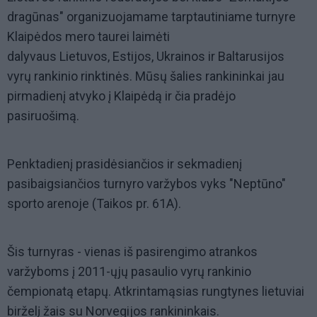
dragūnas" organizuojamame tarptautiniame turnyre
Klaipėdos mero taurei laimėti
dalyvaus Lietuvos, Estijos, Ukrainos ir Baltarusijos
vyrų rankinio rinktinės. Mūsų šalies rankininkai jau
pirmadienį atvyko į Klaipėdą ir čia pradėjo
pasiruošimą.
Penktadienį prasidėsiančios ir sekmadienį
pasibaigsiančios turnyro varžybos vyks "Neptūno"
sporto arenoje (Taikos pr. 61A).
Šis turnyras - vienas iš pasirengimo atrankos
varžyboms į 2011-ųjų pasaulio vyrų rankinio
čempionatą etapų. Atkrintamąsias rungtynes lietuviai
birželį žais su Norvegijos rankininkais.