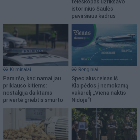
teleskopas užfiksavo
istorinius Saulės
paviršiaus kadrus
Kriminalai
Renginiai
Pamiršo, kad namai jau
Specialus reisas iš
priklauso kitiems:
Klaipėdos į nemokamą
nostalgija daiktams
vakarėlį „Viena naktis
privertė griebtis smurto
Nidoje“!