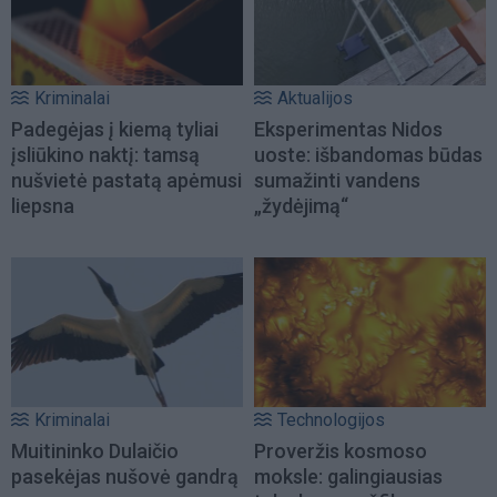
Kriminalai
Aktualijos
Padegėjas į kiemą tyliai
Eksperimentas Nidos
įsliūkino naktį: tamsą
uoste: išbandomas būdas
nušvietė pastatą apėmusi
sumažinti vandens
liepsna
„žydėjimą“
Kriminalai
Technologijos
Muitininko Dulaičio
Proveržis kosmoso
pasekėjas nušovė gandrą
moksle: galingiausias