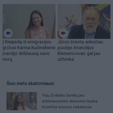
Į Klaipėdą iš emigracijos
Jūros šventę anksčiau
grįžusi Karina Kučinskienė
puošęs Anatolijus
įvardijo didžiausią savo
Klemencovas: gal jau
norą
užtenka
Šiuo metu skaitomiausi
Trijų Zodiako ženklų jau
artimiausiomis dienomis laukia
triumfas visuose reikaluose