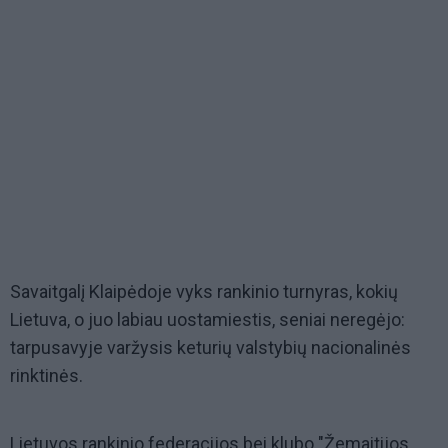
Savaitgalį Klaipėdoje vyks rankinio turnyras, kokių
Lietuva, o juo labiau uostamiestis, seniai neregėjo:
tarpusavyje varžysis keturių valstybių nacionalinės
rinktinės.
Lietuvos rankinio federacijos bei klubo "Žemaitijos