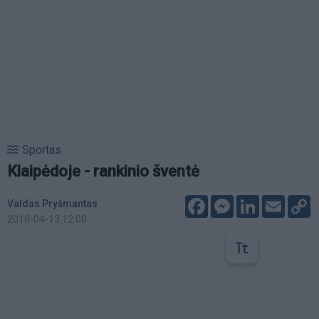
Sportas
Klaipėdoje - rankinio šventė
Facebook
Messenger
LinkedIn
Email
C
Valdas Pryšmantas
L
2010-04-13 12:00