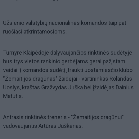
Užsienio valstybių nacionalinės komandos taip pat
ruošiasi atkrintamosioms.
Turnyre Klaipėdoje dalyvaujančios rinktinės sudėtyje
bus trys vietos rankinio gerbėjams gerai pažįstami
veidai: į komandos sudėtį įtraukti uostamiesčio klubo
"Žemaitijos dragūnas" žaidėjai - vartininkas Rolandas
Uoslys, kraštas Gražvydas Juška bei įžaidėjas Dainius
Matutis.
Antrasis rinktinės treneris - "Žemaitijos dragūnui"
vadovaujantis Artūras Juškėnas.