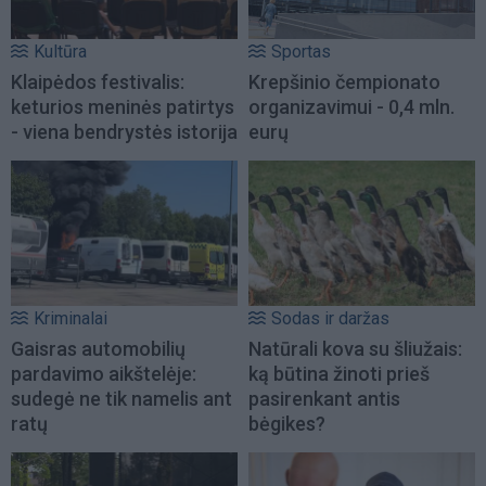
Kultūra
Sportas
Klaipėdos festivalis:
Krepšinio čempionato
keturios meninės patirtys
organizavimui - 0,4 mln.
- viena bendrystės istorija
eurų
Kriminalai
Sodas ir daržas
Gaisras automobilių
Natūrali kova su šliužais:
pardavimo aikštelėje:
ką būtina žinoti prieš
sudegė ne tik namelis ant
pasirenkant antis
ratų
bėgikes?