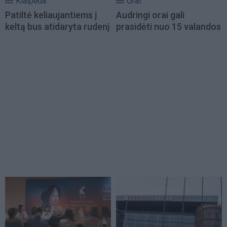
Klaipėda
Orai
Patiltė keliaujantiems į
Audringi orai gali
keltą bus atidaryta rudenį
prasidėti nuo 15 valandos