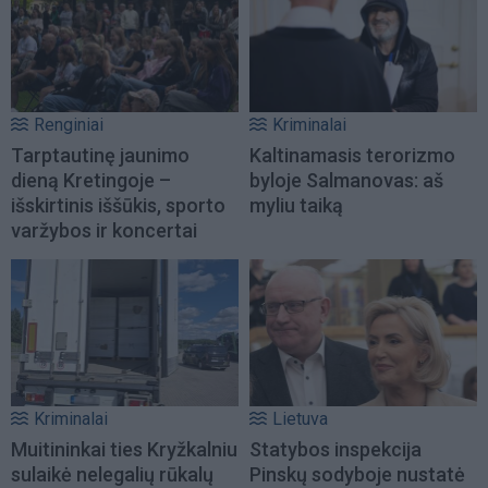
Renginiai
Kriminalai
Tarptautinę jaunimo
Kaltinamasis terorizmo
dieną Kretingoje –
byloje Salmanovas: aš
išskirtinis iššūkis, sporto
myliu taiką
varžybos ir koncertai
Kriminalai
Lietuva
Muitininkai ties Kryžkalniu
Statybos inspekcija
sulaikė nelegalių rūkalų
Pinskų sodyboje nustatė