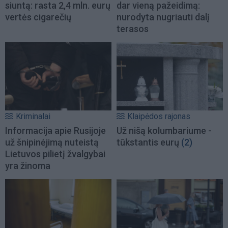
siuntą: rasta 2,4 mln. eurų
dar vieną pažeidimą:
vertės cigarečių
nurodyta nugriauti dalį
terasos
Kriminalai
Klaipėdos rajonas
Informacija apie Rusijoje
Už nišą kolumbariume -
už šnipinėjimą nuteistą
tūkstantis eurų
(2)
Lietuvos pilietį žvalgybai
yra žinoma