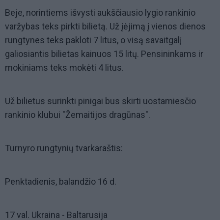
Beje, norintiems išvysti aukščiausio lygio rankinio
varžybas teks pirkti bilietą. Už įėjimą į vienos dienos
rungtynes teks pakloti 7 litus, o visą savaitgalį
galiosiantis bilietas kainuos 15 litų. Pensininkams ir
mokiniams teks mokėti 4 litus.
Už bilietus surinkti pinigai bus skirti uostamiesčio
rankinio klubui "Žemaitijos dragūnas".
Turnyro rungtynių tvarkaraštis:
Penktadienis, balandžio 16 d.
17 val. Ukraina - Baltarusija