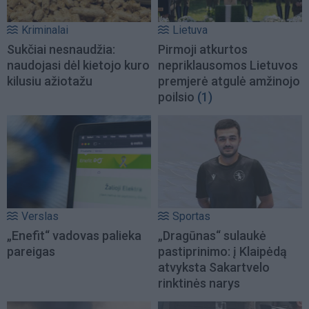
Kriminalai
Lietuva
Sukčiai nesnaudžia:
Pirmoji atkurtos
naudojasi dėl kietojo kuro
nepriklausomos Lietuvos
kilusiu ažiotažu
premjerė atgulė amžinojo
poilsio
(1)
Verslas
Sportas
„Enefit“ vadovas palieka
„Dragūnas“ sulaukė
pareigas
pastiprinimo: į Klaipėdą
atvyksta Sakartvelo
rinktinės narys