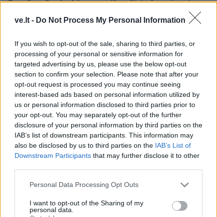
„Dragūnas“ sulaukė
Krepšinio čempionato
pastiprinimo: į Klaipėdą
organizavimui - 0,4 mln.
ve.lt -
Do Not Process My Personal Information
atvyksta Sakartvelo
eurų
rinktinės narys
If you wish to opt-out of the sale, sharing to third parties, or
processing of your personal or sensitive information for
targeted advertising by us, please use the below opt-out
section to confirm your selection. Please note that after your
opt-out request is processed you may continue seeing
interest-based ads based on personal information utilized by
us or personal information disclosed to third parties prior to
your opt-out. You may separately opt-out of the further
Sportas
Sportas
disclosure of your personal information by third parties on the
Problemos tęsiasi:
Po rasizmo skandalo
IAB’s list of downstream participants. This information may
iškritus Butkevičiui, į
prabilo pasaulio
also be disclosed by us to third parties on the
IAB’s List of
rinktinę kviečiamas
čempionei kenkęs lietuvis,
Downstream Participants
that may further disclose it to other
third parties.
„Juventus“ puolėjas
jo veiksmus tirs policija
Personal Data Processing Opt Outs
I want to opt-out of the Sharing of my
personal data.