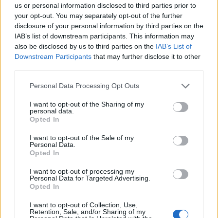
us or personal information disclosed to third parties prior to
daug sporto: veiksmas
paskelbė Lietuvos
your opt-out. You may separately opt-out of the further
virs penkiose skirtingose
rinktinės kandidatus:
disclosure of your personal information by third parties on the
miesto vietose
sąraše - du klaipėdiečiai
IAB’s list of downstream participants. This information may
(3)
also be disclosed by us to third parties on the
IAB’s List of
Downstream Participants
that may further disclose it to other
third parties.
Personal Data Processing Opt Outs
I want to opt-out of the Sharing of my
personal data.
Opted In
Sportas
Sportas
I want to opt-out of the Sale of my
Į Palangą atkeliavo
Jaunieji paraatletai
Personal Data.
žiemos paralimpinių
savaitę vasaros skyrė
Opted In
žaidynių paroda
stovyklai
I want to opt-out of processing my
Personal Data for Targeted Advertising.
Opted In
I want to opt-out of Collection, Use,
Retention, Sale, and/or Sharing of my