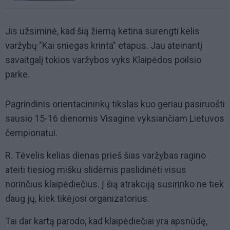
Jis užsiminė, kad šią žiemą ketina surengti kelis
varžybų "Kai sniegas krinta" etapus. Jau ateinantį
savaitgalį tokios varžybos vyks Klaipėdos poilsio
parke.
Pagrindinis orientacininkų tikslas kuo geriau pasiruošti
sausio 15-16 dienomis Visagine vyksiančiam Lietuvos
čempionatui.
R. Tėvelis kelias dienas prieš šias varžybas ragino
ateiti tiesiog mišku slidėmis paslidinėti visus
norinčius klaipėdiečius. Į šią atrakciją susirinko ne tiek
daug jų, kiek tikėjosi organizatorius.
Tai dar kartą parodo, kad klaipėdiečiai yra apsnūdę,