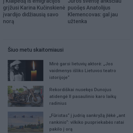
Į Klaipėdą iš emigracijos
Jūros šventę anksčiau
grįžusi Karina Kučinskienė
puošęs Anatolijus
įvardijo didžiausią savo
Klemencovas: gal jau
norą
užtenka
Šiuo metu skaitomiausi
Mirė garsi lietuvių aktorė: „Jos
vaidmenys išliks Lietuvos teatro
istorijoje“
Rekordiškai nusekęs Dunojus
atidengė II pasaulinio karo laikų
radinius
„Fūristas“ į judrią sankryžą įlėkė „ant
rankinio“: vilkiko puspriekabės ratai
pakilo į orą