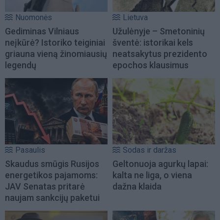
Nuomonės
Lietuva
Gediminas Vilniaus
Užulėnyje – Smetoninių
neįkūrė? Istoriko teiginiai
šventė: istorikai kels
griauna vieną žinomiausių
neatsakytus prezidento
legendų
epochos klausimus
Pasaulis
Sodas ir daržas
Skaudus smūgis Rusijos
Geltonuoja agurkų lapai:
energetikos pajamoms:
kalta ne liga, o viena
JAV Senatas pritarė
dažna klaida
naujam sankcijų paketui