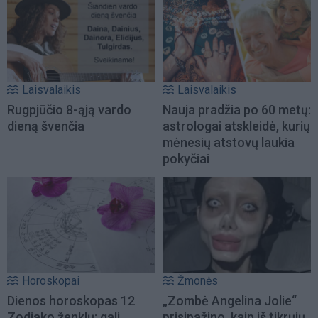
Laisvalaikis
Laisvalaikis
Rugpjūčio 8-ąją vardo
Nauja pradžia po 60 metų:
dieną švenčia
astrologai atskleidė, kurių
mėnesių atstovų laukia
pokyčiai
Horoskopai
Žmonės
Dienos horoskopas 12
„Zombė Angelina Jolie“
Zodiako ženklų: gali
prisipažino, kaip iš tikrųjų