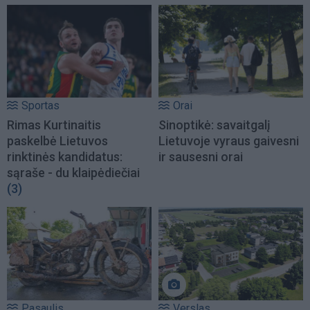
Sportas
Orai
Rimas Kurtinaitis
Sinoptikė: savaitgalį
paskelbė Lietuvos
Lietuvoje vyraus gaivesni
rinktinės kandidatus:
ir sausesni orai
sąraše - du klaipėdiečiai
(3)
Pasaulis
Verslas