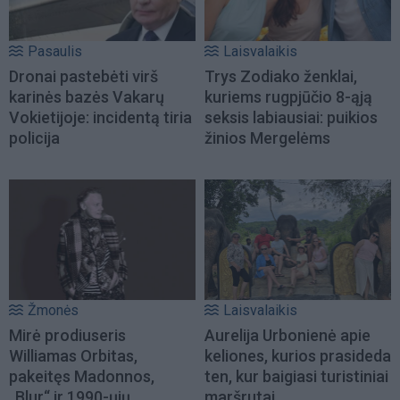
Pasaulis
Laisvalaikis
Dronai pastebėti virš
Trys Zodiako ženklai,
karinės bazės Vakarų
kuriems rugpjūčio 8-ąją
Vokietijoje: incidentą tiria
seksis labiausiai: puikios
policija
žinios Mergelėms
Žmonės
Laisvalaikis
Mirė prodiuseris
Aurelija Urbonienė apie
Williamas Orbitas,
keliones, kurios prasideda
pakeitęs Madonnos,
ten, kur baigiasi turistiniai
„Blur“ ir 1990-ųjų
maršrutai