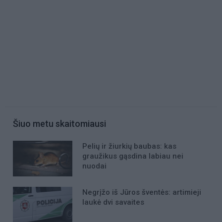
Šiuo metu skaitomiausi
Pelių ir žiurkių baubas: kas
graužikus gąsdina labiau nei
nuodai
Negrįžo iš Jūros šventės: artimieji
laukė dvi savaites