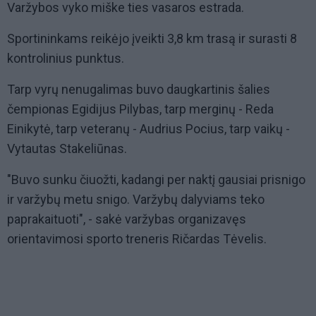
Varžybos vyko miške ties vasaros estrada.
Sportininkams reikėjo įveikti 3,8 km trasą ir surasti 8
kontrolinius punktus.
Tarp vyrų nenugalimas buvo daugkartinis šalies
čempionas Egidijus Pilybas, tarp merginų - Reda
Einikytė, tarp veteranų - Audrius Pocius, tarp vaikų -
Vytautas Stakeliūnas.
"Buvo sunku čiuožti, kadangi per naktį gausiai prisnigo
ir varžybų metu snigo. Varžybų dalyviams teko
paprakaituoti", - sakė varžybas organizavęs
orientavimosi sporto treneris Ričardas Tėvelis.