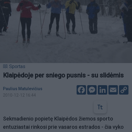
Sportas
Klaipėdoje per sniego pusnis - su slidėmis
Facebook
Messenger
LinkedIn
Email
C
Paulius Matulevičius
L
2010-12-12 16:44
Sekmadienio popietę Klaipėdos žiemos sporto
entuziastai rinkosi prie vasaros estrados - čia vyko