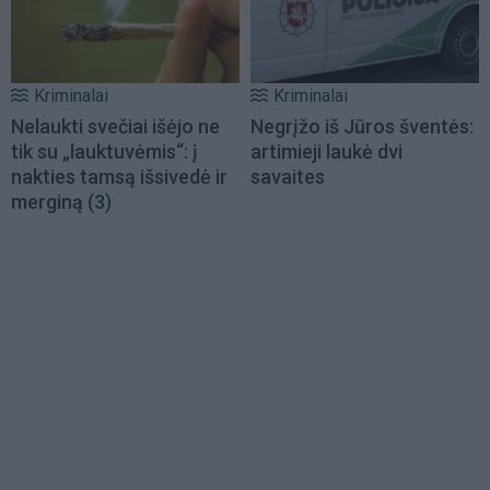
Kriminalai
Kriminalai
Nelaukti svečiai išėjo ne
Negrįžo iš Jūros šventės:
tik su „lauktuvėmis“: į
artimieji laukė dvi
nakties tamsą išsivedė ir
savaites
merginą
(3)