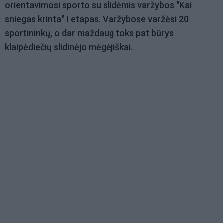
orientavimosi sporto su slidėmis varžybos "Kai
sniegas krinta" I etapas. Varžybose varžėsi 20
sportininkų, o dar maždaug toks pat būrys
klaipėdiečių slidinėjo mėgėjiškai.