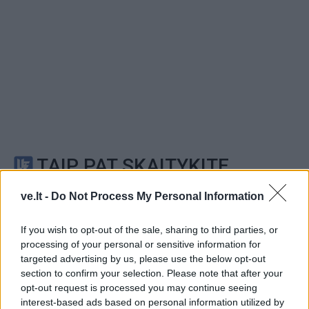
TAIP PAT SKAITYKITE
ve.lt -
Do Not Process My Personal Information
If you wish to opt-out of the sale, sharing to third parties, or
processing of your personal or sensitive information for
targeted advertising by us, please use the below opt-out
section to confirm your selection. Please note that after your
opt-out request is processed you may continue seeing
Sportas
Sportas
interest-based ads based on personal information utilized by
Savaitgalį Klaipėdoje -
Rimas Kurtinaitis