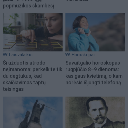
popmuzikos skambesį
Laisvalaikis
Horoskopai
Ši užduotis atrodo
Savaitgalio horoskopas
neįmanoma: perkelkite tik
rugpjūčio 8–9 dienoms:
du degtukus, kad
kas gaus kvietimą, o kam
skaičiavimas taptų
norėsis išjungti telefoną
teisingas