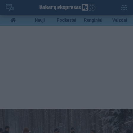
Pereiti
į
pagrindinį
Mobile
Nauji
Podkastai
Renginiai
Vaizdai
turinį
menu
bottom