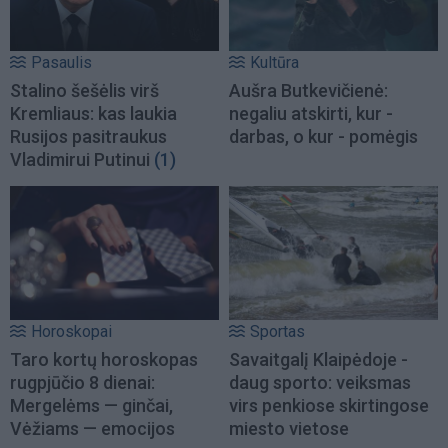
Pasaulis
Kultūra
Stalino šešėlis virš
Aušra Butkevičienė:
Kremliaus: kas laukia
negaliu atskirti, kur -
Rusijos pasitraukus
darbas, o kur - pomėgis
Vladimirui Putinui
(1)
Horoskopai
Sportas
Taro kortų horoskopas
Savaitgalį Klaipėdoje -
rugpjūčio 8 dienai:
daug sporto: veiksmas
Mergelėms — ginčai,
virs penkiose skirtingose
Vėžiams — emocijos
miesto vietose