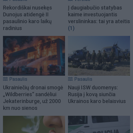
Rekordiškai nusekęs
Į daugiabučio statybas
Dunojus atidengė II
kaime investuojantis
pasaulinio karo laikų
verslininkas: tai yra ateitis
radinius
(1)
Pasaulis
Pasaulis
Ukrainiečių dronai smogė
Nauji ISW duomenys:
„Wildberries“ sandėliui
Rusija į kovą siunčia
Jekaterinburge, už 2000
Ukrainos karo belaisvius
km nuo sienos