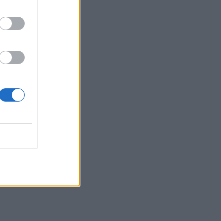
os
i
pos