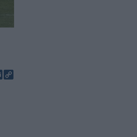
er
kedIn
Email
Copy
Link