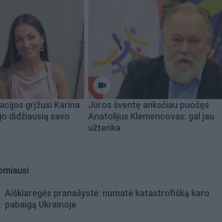
acijos grįžusi Karina
Jūros šventę anksčiau puošęs
jo didžiausią savo
Anatolijus Klemencovas: gal jau
užtenka
omiausi
Aiškiaregės pranašystė: numatė katastrofišką karo
pabaigą Ukrainoje