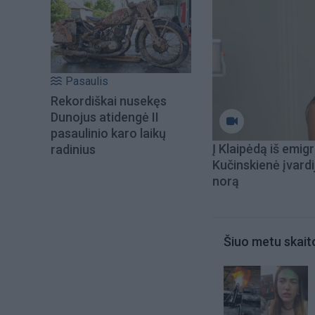
Pasaulis
Rekordiškai nusekęs
Dunojus atidengė II
pasaulinio karo laikų
Į Klaipėdą iš emigr
radinius
Kučinskienė įvardi
norą
Šiuo metu skait