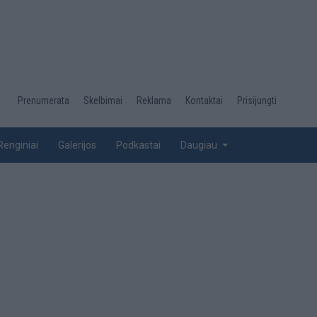
Desktop
Prenumerata
Skelbimai
Reklama
Kontaktai
Prisijungti
menu
top
Renginiai
Galerijos
Podkastai
Daugiau