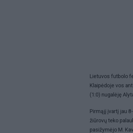
Lietuvos futbolo f
Klaipėdoje vos antr
(1:0) nugalėję Aly
Pirmąjį įvartį jau
žiūrovų teko palauk
pasižymėjo M. Ka