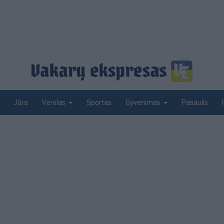
Jūra
Sportas
Pasaulis
Verslas
Gyvenimas