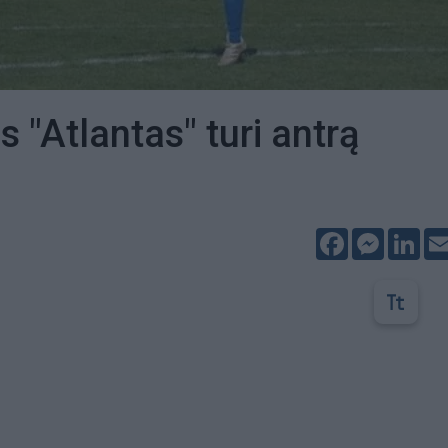
s "Atlantas" turi antrą
Facebook
Messeng
Lin