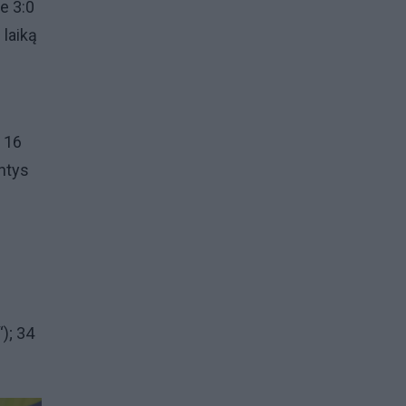
e 3:0
 laiką
u 16
intys
“); 34