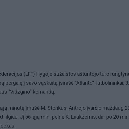
ederacijos (LFF) I lygoje sužaistos aštuntojo turo rungtyn
ą pergalę į savo sąskaitą įsirašė "Atlanto“ futbolininkai, 3
taus "Vidzgirio“ komandą.
 8-ąją minutę įmušė M. Stonkus. Antrojo įvarčio maždaug 2
ti ilgiau. Jį 56-ąją min. pelnė K. Laukžemis, dar po 20 min
veckas.