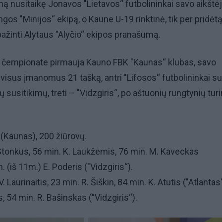
ną nusitaikę Jonavos "Lietavos“ futbolininkai savo aikštėj
ngos "Minijos“ ekipą, o Kaune U-19 rinktinė, tik per pridėtą
ipažinti Alytaus "Alyčio“ ekipos pranašumą.
iau čempionate pirmauja Kauno FBK "Kaunas“ klubas, savo
s visus įmanomus 21 tašką, antri "Lifosos“ futbolininkai s
 susitikimų, treti – "Vidzgiris“, po aštuonių rungtynių tur
s (Kaunas), 200 žiūrovų.
. Stonkus, 56 min. K. Laukžemis, 76 min. M. Kaveckas
. (iš 11m.) E. Poderis ("Vidzgiris“).
. Laurinaitis, 23 min. R. Šiškin, 84 min. K. Atutis ("Atlantas
, 54 min. R. Bašinskas ("Vidzgiris“).