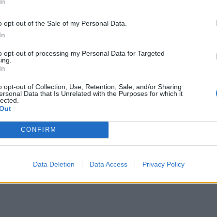
In
o opt-out of the Sale of my Personal Data.
omiausi
In
to opt-out of processing my Personal Data for Targeted
Mirė garsi lietuvių aktorė: „Jos vaidmenys išliks Lietuv
ing.
teatro istorijoje“
In
o opt-out of Collection, Use, Retention, Sale, and/or Sharing
ersonal Data that Is Unrelated with the Purposes for which it
Pelių ir žiurkių baubas: kas graužikus gąsdina labiau ne
lected.
nuodai
Out
CONFIRM
andesnį žaidimą demonstruojantys Kėdainių "Nevėžio“ eki
Data Deletion
Data Access
Privacy Policy
aikštėje nesunkiai – 3:1 (1:1) privertė pasiduoti Šilutės