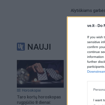
Alytiškiams garbės
Kauno FBK "Kaunas“
ve.lt -
Do 
žengiančius Kėdain
If you wish 
taško.
sensitive in
NAUJI
confirm you
continue se
information 
further disc
participants
Downstream 
Persona
Horoskopai
Taro kortų horoskopas
I want t
rugpjūčio 8 dienai: