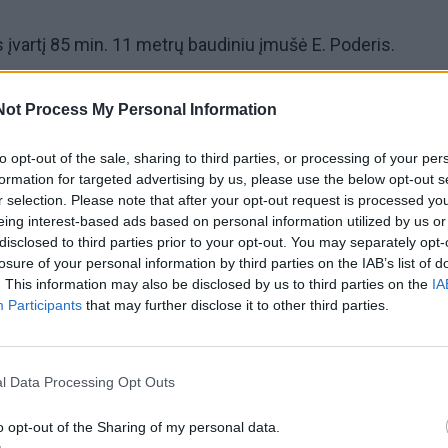
 įvartį 85 min. 11 metrų baudiniu įmušė E. Poderis.
 klubas savo aikštėje 3:0 (1:0) įveikė antroje vietoje
Not Process My Personal Information
ių "Lifosos“ futbolininkus ir toliau lieka nepraradę nė vie
to opt-out of the sale, sharing to third parties, or processing of your per
formation for targeted advertising by us, please use the below opt-out s
r selection. Please note that after your opt-out request is processed y
eing interest-based ads based on personal information utilized by us or
disclosed to third parties prior to your opt-out. You may separately opt-
losure of your personal information by third parties on the IAB’s list of
. This information may also be disclosed by us to third parties on the
IA
Participants
that may further disclose it to other third parties.
l Data Processing Opt Outs
o opt-out of the Sharing of my personal data.