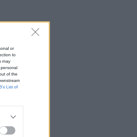
no
sonal or
ection to
ou may
 personal
out of the
 downstream
B’s List of