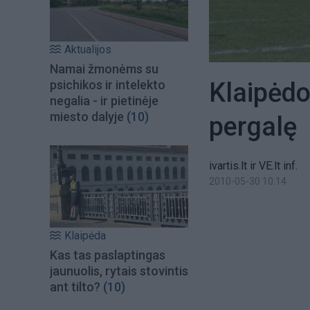
Aktualijos
Namai žmonėms su
Klaipėdo
psichikos ir intelekto
negalia - ir pietinėje
miesto dalyje
(10)
pergalę
ivartis.lt ir VE.lt inf.
2010-05-30 10:14
Klaipėda
Kas tas paslaptingas
jaunuolis, rytais stovintis
ant tilto?
(10)