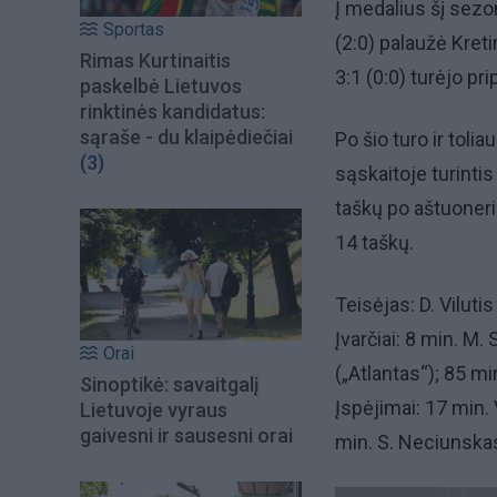
Į medalius šį sezo
Sportas
(2:0) palaužė Kreti
Rimas Kurtinaitis
3:1 (0:0) turėjo pr
paskelbė Lietuvos
rinktinės kandidatus:
sąraše - du klaipėdiečiai
Po šio turo ir tol
(3)
sąskaitoje turinti
taškų po aštuonerių
14 taškų.
Teisėjas: D. Viluti
Įvarčiai: 8 min. M
Orai
(„Atlantas“); 85 min
Sinoptikė: savaitgalį
Įspėjimai: 17 min. V
Lietuvoje vyraus
gaivesni ir sausesni orai
min. S. Neciunskas