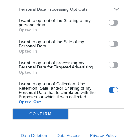
Personal Data Processing Opt Outs
I want to opt-out of the Sharing of my
personal data.
Opted In
I want to opt-out of the Sale of my
Sportas
Sportas
Personal Data.
Opted In
Evansas pasirašė sutartį
Vilniaus „Žalgiris“
su „Žalgiriu“
kapituliavo prieš „Hajduk“
I want to opt-out of processing my
Personal Data for Targeted Advertising.
– praleido net penkis
Opted In
įvarčius
I want to opt-out of Collection, Use,
Retention, Sale, and/or Sharing of my
Personal Data that Is Unrelated with the
Purposes for which it was collected.
Opted Out
CONFIRM
Sportas
Sportas
Data Deletion
Data Access
Privacy Policy
Krepšinio čempionato
„Dragūnas“ sulaukė