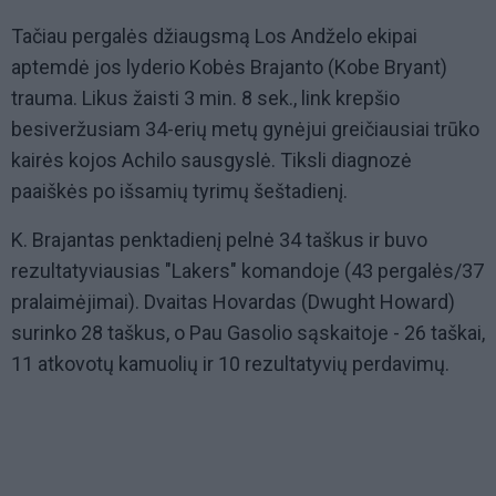
Tačiau pergalės džiaugsmą Los Andželo ekipai
aptemdė jos lyderio Kobės Brajanto (Kobe Bryant)
trauma. Likus žaisti 3 min. 8 sek., link krepšio
besiveržusiam 34-erių metų gynėjui greičiausiai trūko
kairės kojos Achilo sausgyslė. Tiksli diagnozė
paaiškės po išsamių tyrimų šeštadienį.
K. Brajantas penktadienį pelnė 34 taškus ir buvo
rezultatyviausias "Lakers" komandoje (43 pergalės/37
pralaimėjimai). Dvaitas Hovardas (Dwught Howard)
surinko 28 taškus, o Pau Gasolio sąskaitoje - 26 taškai,
11 atkovotų kamuolių ir 10 rezultatyvių perdavimų.