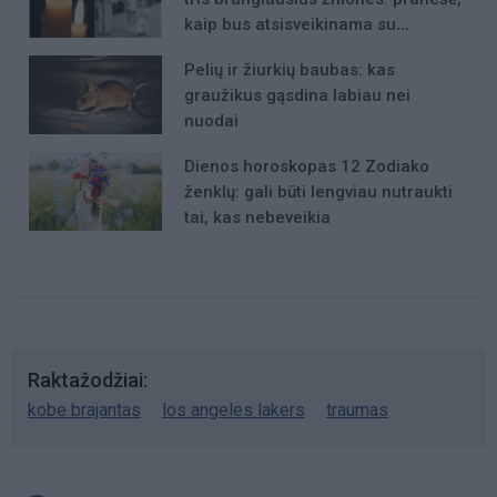
kaip bus atsisveikinama su
mergaite, jos mama ir močiute
Pelių ir žiurkių baubas: kas
graužikus gąsdina labiau nei
nuodai
Dienos horoskopas 12 Zodiako
ženklų: gali būti lengviau nutraukti
tai, kas nebeveikia
Raktažodžiai
kobe brajantas
los angeles lakers
traumas