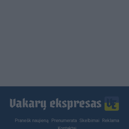
Load
More
Footer
Pranešk naujieną
Prenumerata
Skelbimai
Reklama
menu
Kontaktai