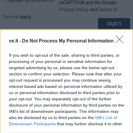
Sutinku su
taisyklėmis
reCAPTCHA and the Google
Privacy Policy
and
Terms of
Service
apply.
ve.lt -
Do Not Process My Personal Information
If you wish to opt-out of the sale, sharing to third parties, or
processing of your personal or sensitive information for
targeted advertising by us, please use the below opt-out
section to confirm your selection. Please note that after your
opt-out request is processed you may continue seeing
interest-based ads based on personal information utilized by
us or personal information disclosed to third parties prior to
your opt-out. You may separately opt-out of the further
disclosure of your personal information by third parties on the
IAB’s list of downstream participants. This information may
also be disclosed by us to third parties on the
IAB’s List of
TAIP PAT SKAITYKITE
Downstream Participants
that may further disclose it to other
third parties.