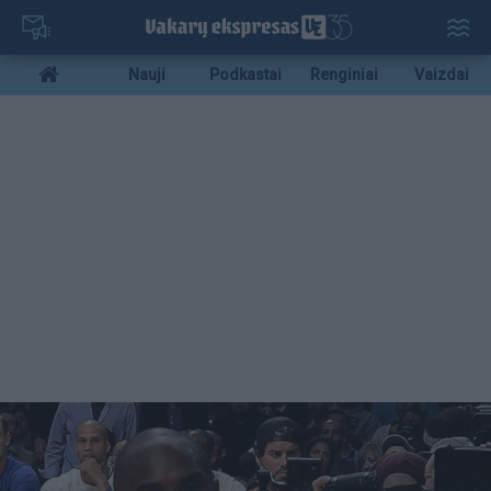
Pereiti
į
pagrindinį
Mobile
Nauji
Podkastai
Renginiai
Vaizdai
turinį
menu
bottom