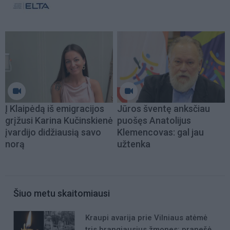
Į Klaipėdą iš emigracijos
Jūros šventę anksčiau
grįžusi Karina Kučinskienė
puošęs Anatolijus
įvardijo didžiausią savo
Klemencovas: gal jau
norą
užtenka
Šiuo metu skaitomiausi
Kraupi avarija prie Vilniaus atėmė
tris brangiausius žmones: pranešė,