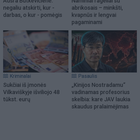
Aušra Butkevičienė:
Naminiai rageliai su
negaliu atskirti, kur -
abrikosais – minkšti,
darbas, o kur - pomėgis
kvapnūs ir lengvai
pagaminami
Kriminalai
Pasaulis
Sukčiai iš įmonės
„Kinijos Nostradamu“
Vilkaviškyje išviliojo 48
vadinamas profesorius
tūkst. eurų
skelbia: kare JAV laukia
skaudus pralaimėjimas