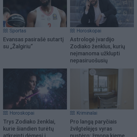
Sportas
Horoskopai
Evansas pasirašė sutartį
Astrologė įvardijo
su „Žalgiriu“
Zodiako ženklus, kurių
neįmanoma užklupti
nepasiruošusių
Horoskopai
Kriminalai
Trys Zodiako ženklai,
Pro langą paryčiais
kurie šiandien turėtų
žvilgtelėjęs vyras
atkreipti dėmesį į
nustėro: žmona kieme