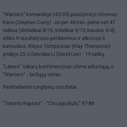
"Warriors" komandoje (45/35) pasižymėjo Stivenas
Karis (Stephen Curry). Jis per 44 min. pelnė net 47
taškus (dvitaškiai 8/16, tritaškiai 9/15, baudos 4/4),
atliko 9 rezultatyvius perdavimus ir atkovojo 6
kamuolius. Klėjus Tompsonas (Klay Thompson)
pridėjo 25, o Deividas Li (David Lee) - 19 taškų.
"Lakers" Vakarų konferencijoje užima aštuntąją, o
"Warriors" - šeštąją vietas.
Penktadienio rungtynių rezultatai.
"Toronto Raptors" - "Chicago Bulls" 97:88