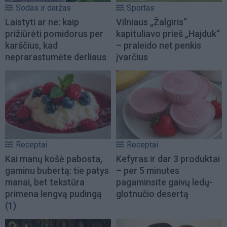
Sodas ir daržas
Sportas
Laistyti ar ne: kaip
Vilniaus „Žalgiris“
prižiūrėti pomidorus per
kapituliavo prieš „Hajduk“
karščius, kad
– praleido net penkis
neprarastumėte derliaus
įvarčius
Receptai
Receptai
Kai manų košė pabosta,
Kefyras ir dar 3 produktai
gaminu bubertą: tie patys
– per 5 minutes
manai, bet tekstūra
pagaminsite gaivų ledų-
primena lengvą pudingą
glotnučio desertą
(1)