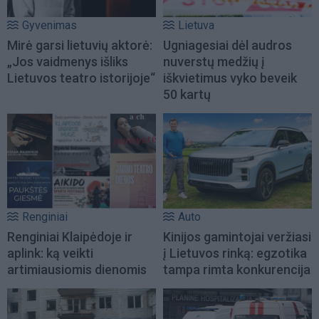
Gyvenimas
Lietuva
Mirė garsi lietuvių aktorė:
Ugniagesiai dėl audros
„Jos vaidmenys išliks
nuverstų medžių į
Lietuvos teatro istorijoje“
iškvietimus vyko beveik
50 kartų
Renginiai
Auto
Renginiai Klaipėdoje ir
Kinijos gamintojai veržiasi
aplink: ką veikti
į Lietuvos rinką: egzotika
artimiausiomis dienomis
tampa rimta konkurencija