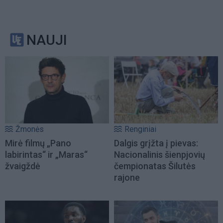
NAUJI
Žmonės
Renginiai
Mirė filmų „Pano
Dalgis grįžta į pievas:
labirintas“ ir „Maras“
Nacionalinis šienpjovių
žvaigždė
čempionatas Šilutės
rajone