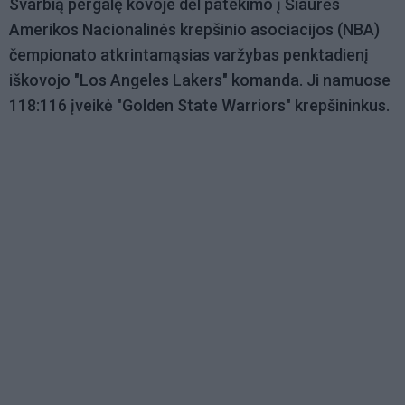
Svarbią pergalę kovoje dėl patekimo į Šiaurės
Amerikos Nacionalinės krepšinio asociacijos (NBA)
čempionato atkrintamąsias varžybas penktadienį
iškovojo "Los Angeles Lakers" komanda. Ji namuose
118:116 įveikė "Golden State Warriors" krepšininkus.