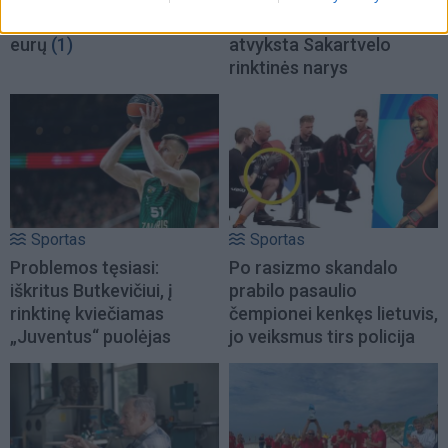
organizavimui - 0,4 mln.
pastiprinimo: į Klaipėdą
eurų
(1)
atvyksta Sakartvelo
rinktinės narys
Sportas
Sportas
Problemos tęsiasi:
Po rasizmo skandalo
iškritus Butkevičiui, į
prabilo pasaulio
rinktinę kviečiamas
čempionei kenkęs lietuvis,
„Juventus“ puolėjas
jo veiksmus tirs policija