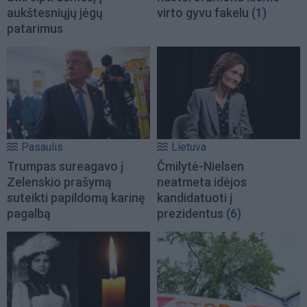
aukštesniųjų jėgų
virto gyvu fakelu
(1)
patarimus
Pasaulis
Lietuva
Trumpas sureagavo į
Čmilytė-Nielsen
Zelenskio prašymą
neatmeta idėjos
suteikti papildomą karinę
kandidatuoti į
pagalbą
prezidentus
(6)