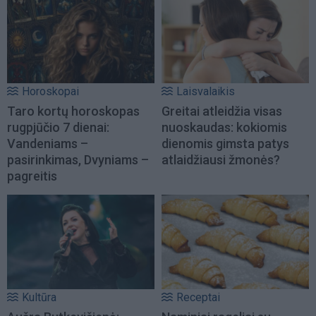
Horoskopai
Laisvalaikis
Taro kortų horoskopas
Greitai atleidžia visas
rugpjūčio 7 dienai:
nuoskaudas: kokiomis
Vandeniams –
dienomis gimsta patys
pasirinkimas, Dvyniams –
atlaidžiausi žmonės?
pagreitis
Kultūra
Receptai