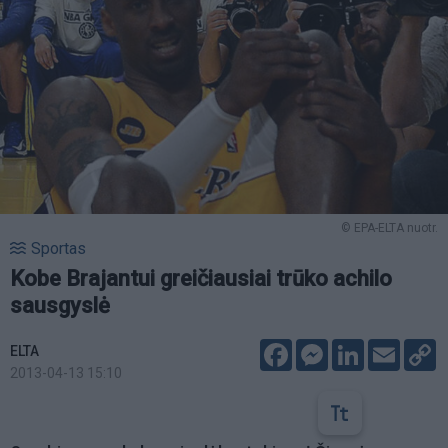
© EPA-ELTA nuotr.
Sportas
Kobe Brajantui greičiausiai trūko achilo
sausgyslė
Facebook
Messenger
LinkedIn
Email
C
ELTA
L
2013-04-13 15:10