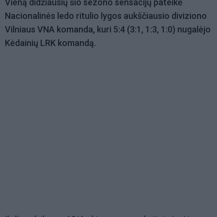
Vieną didžiausių šio sezono sensacijų pateikė
Nacionalinės ledo ritulio lygos aukščiausio diviziono
Vilniaus VNA komanda, kuri 5:4 (3:1, 1:3, 1:0) nugalėjo
Kėdainių LRK komandą.