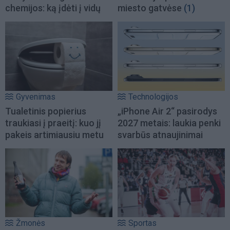
chemijos: ką įdėti į vidų
miesto gatvėse
(1)
Gyvenimas
Technologijos
Tualetinis popierius
„iPhone Air 2“ pasirodys
traukiasi į praeitį: kuo jį
2027 metais: laukia penki
pakeis artimiausiu metu
svarbūs atnaujinimai
Žmonės
Sportas