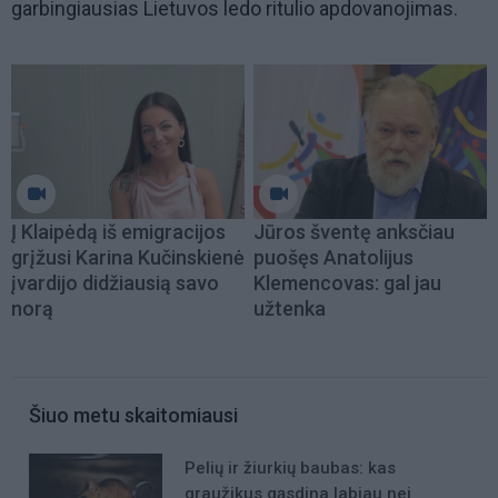
garbingiausias Lietuvos ledo ritulio apdovanojimas.
Į Klaipėdą iš emigracijos
Jūros šventę anksčiau
grįžusi Karina Kučinskienė
puošęs Anatolijus
įvardijo didžiausią savo
Klemencovas: gal jau
norą
užtenka
Šiuo metu skaitomiausi
Pelių ir žiurkių baubas: kas
graužikus gąsdina labiau nei