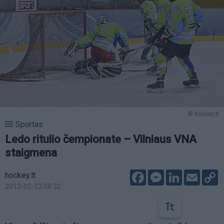
© hockey.lt
Sportas
Ledo ritulio čempionate – Vilniaus VNA
staigmena
Facebook
Messenger
LinkedIn
Email
C
hockey.lt
L
2012-02-22 08:32