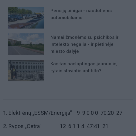
Pensijų pinigai - naudotiems
automobiliams
Namai žmonėms su psichikos ir
intelekto negalia - ir pietinėje
miesto dalyje
Kas tas paslaptingas jaunuolis,
rytais stovintis ant tilto?
1. Elektrėnų „ESSM/Energija“ 9 9 0 0 0 70:20 27
2. Rygos „Cetra“ 12 6 1 1 4 47:41 21