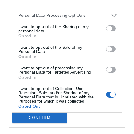
third parties.
Personal Data Processing Opt Outs
I want to opt-out of the Sharing of my
personal data.
Opted In
Sportas
Sportas
I want to opt-out of the Sale of my
Prieš varžybas jūroje
Eglė Šventoraitė – apie
Personal Data.
Opted In
buriuotojai pasirodė
rinktinę, legionierės
miesto gatvėse
(1)
gyvenimą, žemės
I want to opt-out of processing my
drebėjimą ir didžiausią
Personal Data for Targeted Advertising.
Opted In
svajonę
I want to opt-out of Collection, Use,
Retention, Sale, and/or Sharing of my
Personal Data that Is Unrelated with the
Purposes for which it was collected.
Opted Out
CONFIRM
Sportas
Sportas