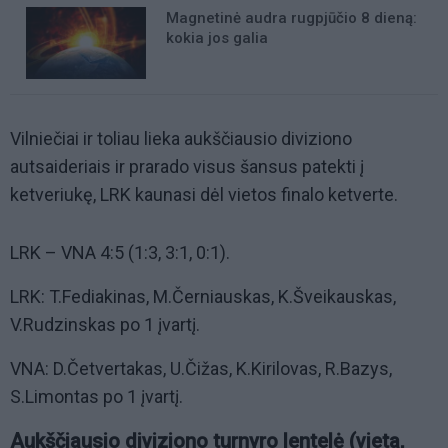
Magnetinė audra rugpjūčio 8 dieną:
kokia jos galia
Vilniečiai ir toliau lieka aukščiausio diviziono
autsaideriais ir prarado visus šansus patekti į
ketveriukę, LRK kaunasi dėl vietos finalo ketverte.
LRK – VNA 4:5 (1:3, 3:1, 0:1).
LRK: T.Fediakinas, M.Černiauskas, K.Šveikauskas,
V.Rudzinskas po 1 įvartį.
VNA: D.Četvertakas, U.Čižas, K.Kirilovas, R.Bazys,
S.Limontas po 1 įvartį.
Aukščiausio diviziono turnyro lentelė (vieta,