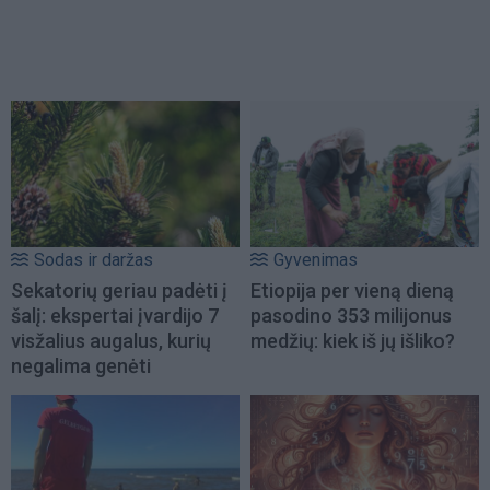
Sodas ir daržas
Gyvenimas
Sekatorių geriau padėti į
Etiopija per vieną dieną
šalį: ekspertai įvardijo 7
pasodino 353 milijonus
visžalius augalus, kurių
medžių: kiek iš jų išliko?
negalima genėti