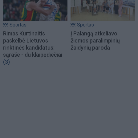
Sportas
Sportas
Rimas Kurtinaitis
Į Palangą atkeliavo
paskelbė Lietuvos
žiemos paralimpinių
rinktinės kandidatus:
žaidynių paroda
sąraše - du klaipėdiečiai
(3)