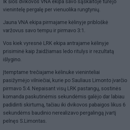
Ik šios dvikovos VNA ekipa savo sąskaitoje turėjo
vienintelę pergalę per vienuolika rungtynių.
Jauna VNA ekipa pirmajame kėlinyje pribloškė
varžovus savo tempu ir pirmavo 3:1.
Vos kiek vyresnė LRK ekipa antrajame kėlinyje
prisiminė kaip žaidžiamas ledo ritulys ir rezultatą
išlygino.
Įtemptame trečiajame kėlinuke vieninteliai
pasižymėjo vilniečiai, kurie po Sauliaus Limonto įvarčio
pirmavo 5:4. Nepaisant visų LRK pastangų, sostinės
komanda paskutinėmis sekundėmis galėjo dar labiau
padidinti skirtumą, tačiau iki dvikovos pabaigos likus 6
sekundėms baudinio nerealizavo pergalingą įvartį
pelnęs S.Limontas.