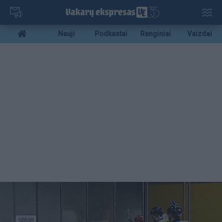
Pereiti
į
pagrindinį
Mobile
Nauji
Podkastai
Renginiai
Vaizdai
turinį
menu
bottom