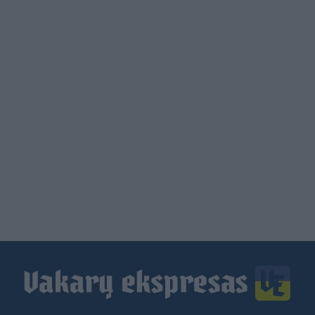
Load
More