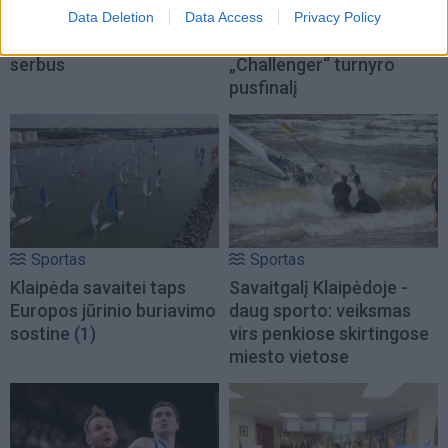
Jasikevičiaus vedami
Trijų setų dramą laimėjęs
Data Deletion
Data Access
Privacy Policy
Lietuvos vaikinai patiesė
Butvilas pateko į
serbus
„Challenger“ turnyro
pusfinalį
Sportas
Sportas
Klaipėda savaitei taps
Savaitgalį Klaipėdoje -
Europos jūrinio buriavimo
daug sporto: veiksmas
sostine
(1)
virs penkiose skirtingose
miesto vietose