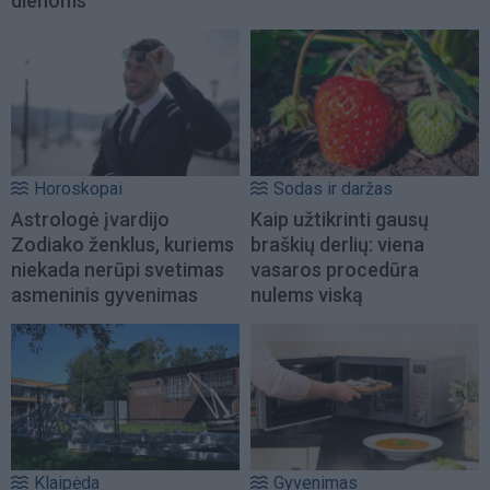
dienoms
Horoskopai
Sodas ir daržas
Astrologė įvardijo
Kaip užtikrinti gausų
Zodiako ženklus, kuriems
braškių derlių: viena
niekada nerūpi svetimas
vasaros procedūra
asmeninis gyvenimas
nulems viską
Klaipėda
Gyvenimas