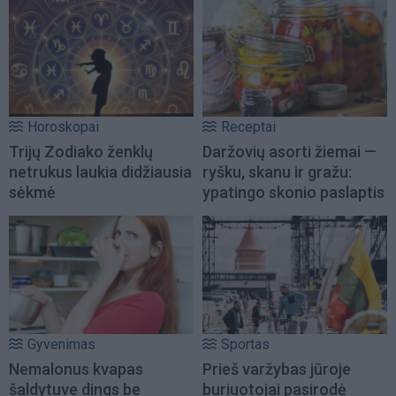
Horoskopai
Receptai
Trijų Zodiako ženklų
Daržovių asorti žiemai —
netrukus laukia didžiausia
ryšku, skanu ir gražu:
sėkmė
ypatingo skonio paslaptis
Gyvenimas
Sportas
Nemalonus kvapas
Prieš varžybas jūroje
šaldytuve dings be
buriuotojai pasirodė