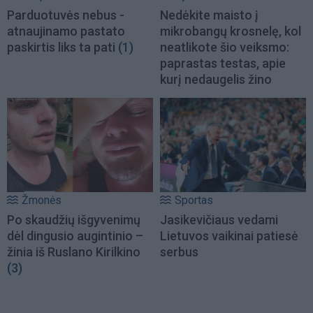
Parduotuvės nebus -
Nedėkite maisto į
atnaujinamo pastato
mikrobangų krosnelę, kol
paskirtis liks ta pati
(1)
neatlikote šio veiksmo:
paprastas testas, apie
kurį nedaugelis žino
Žmonės
Sportas
Po skaudžių išgyvenimų
Jasikevičiaus vedami
dėl dingusio augintinio –
Lietuvos vaikinai patiesė
žinia iš Ruslano Kirilkino
serbus
(3)