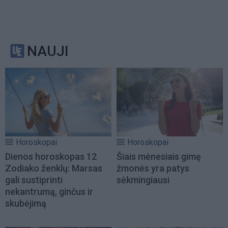
NAUJI
Horoskopai
Horoskopai
Dienos horoskopas 12
Šiais mėnesiais gimę
Zodiako ženklų: Marsas
žmonės yra patys
gali sustiprinti
sėkmingiausi
nekantrumą, ginčus ir
skubėjimą