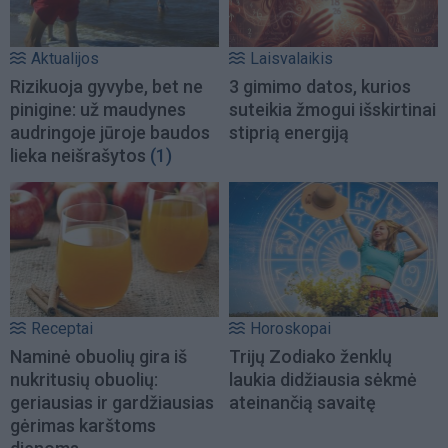
Aktualijos
Laisvalaikis
Rizikuoja gyvybe, bet ne
3 gimimo datos, kurios
pinigine: už maudynes
suteikia žmogui išskirtinai
audringoje jūroje baudos
stiprią energiją
lieka neišrašytos
(1)
Receptai
Horoskopai
Naminė obuolių gira iš
Trijų Zodiako ženklų
nukritusių obuolių:
laukia didžiausia sėkmė
geriausias ir gardžiausias
ateinančią savaitę
gėrimas karštoms