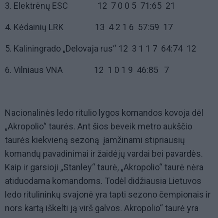
3. Elektrėnų ESC 12 7 0 0 5 71:65 21
4. Kėdainių LRK 13 4 2 1 6 57:59 17
5. Kaliningrado „Delovaja rus“ 12 3 1 1 7 64:74 12
6. Vilniaus VNA 12 1 0 1 9 46:85 7
Nacionalinės ledo ritulio lygos komandos kovoja dėl
„Akropolio“ taurės. Ant šios beveik metro aukščio
taurės kiekvieną sezoną įamžinami stipriausių
komandų pavadinimai ir žaidėjų vardai bei pavardės.
Kaip ir garsioji „Stanley“ taurė, „Akropolio“ taurė nėra
atiduodama komandoms. Todėl didžiausia Lietuvos
ledo ritulininkų svajonė yra tapti sezono čempionais ir
nors kartą iškelti ją virš galvos. Akropolio“ taurė yra