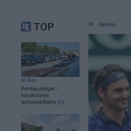
TOP
VE
>
Sportas
Auto
Pensijų pinigai -
naudotiems
automobiliams
(1)