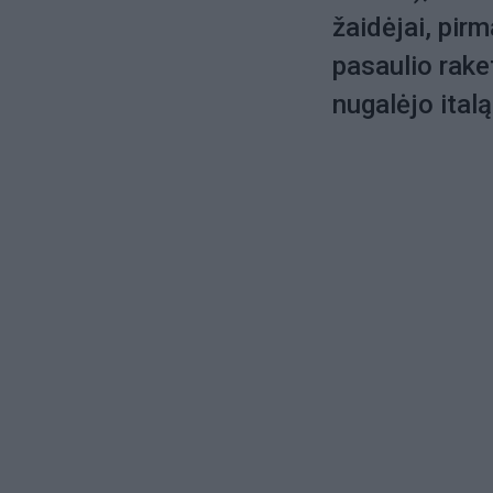
žaidėjai, pir
pasaulio rake
nugalėjo italą