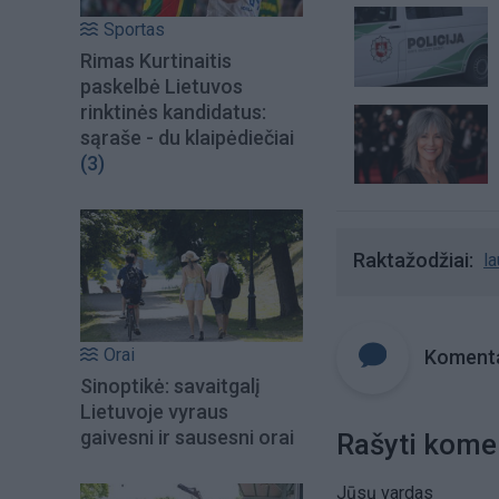
Sportas
Rimas Kurtinaitis
paskelbė Lietuvos
rinktinės kandidatus:
sąraše - du klaipėdiečiai
(3)
Raktažodžiai
l
Orai
Komenta
Sinoptikė: savaitgalį
Lietuvoje vyraus
gaivesni ir sausesni orai
Rašyti kome
Jūsų vardas