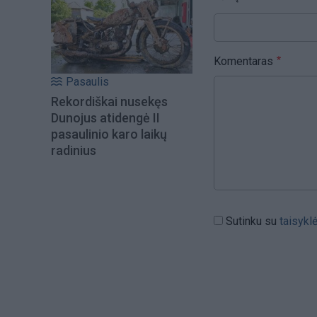
Komentaras
Pasaulis
Rekordiškai nusekęs
Dunojus atidengė II
pasaulinio karo laikų
radinius
Sutinku su
taisykl