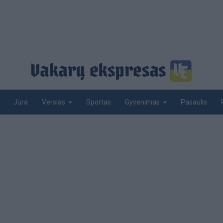
Jūra
Sportas
Pasaulis
Verslas
Gyvenimas