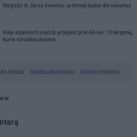
Negrįžo iš Jūros šventės: artimieji laukė dvi savaites
Kaip atjauninti įvaizdį artėjant prie 60-ies: 10 kirpimų,
kurie vizualiai jaunina
auko tenisas
novakas džokovičius
Rogeris Federeris
rai
ntarą