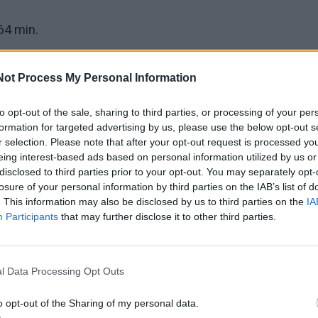
64 min.
as finaliniame ATP turnyre žaidžia pirmą kartą.
Not Process My Personal Information
tikime 38-erių metų šveicaras Rogeris Federeris (3) po 1
to opt-out of the sale, sharing to third parties, or processing of your per
formation for targeted advertising by us, please use the below opt-out s
kovos 5:7, 5:7 nusileido austrui Dominicui Thiemui (5).
r selection. Please note that after your opt-out request is processed y
eing interest-based ads based on personal information utilized by us or
stižinį turnyrą yra laimėjęs šešis kartus, o N. Džokovičius 
disclosed to third parties prior to your opt-out. You may separately opt-
losure of your personal information by third parties on the IAB’s list of
. This information may also be disclosed by us to third parties on the
IA
Participants
that may further disclose it to other third parties.
ą sudaro 9 mln. JAV dolerių.
l Data Processing Opt Outs
o opt-out of the Sharing of my personal data.