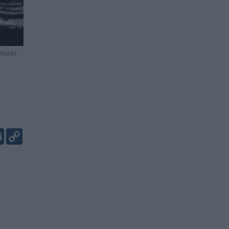
ntažas.
er
kedIn
Email
Copy
Link