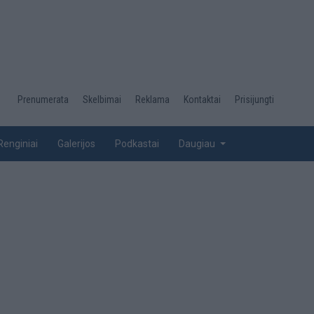
Desktop
Prenumerata
Skelbimai
Reklama
Kontaktai
Prisijungti
menu
top
Renginiai
Galerijos
Podkastai
Daugiau