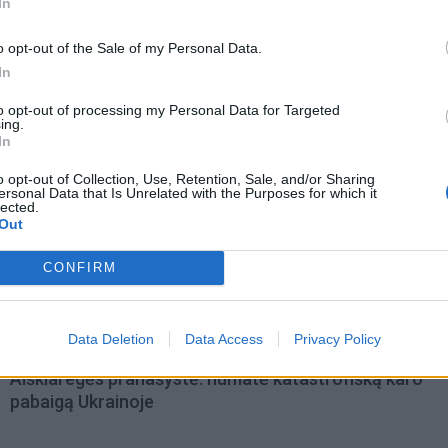
In
o opt-out of the Sale of my Personal Data.
In
to opt-out of processing my Personal Data for Targeted
ing.
In
o opt-out of Collection, Use, Retention, Sale, and/or Sharing
ersonal Data that Is Unrelated with the Purposes for which it
acijos grįžusi Karina
Jūros šventę anksčiau puošęs
lected.
jo didžiausią savo
Anatolijus Klemencovas: gal jau
Out
užtenka
CONFIRM
omiausi
Data Deletion
Data Access
Privacy Policy
Aiškiaregės pranašystė: numatė katastrofišką karo
pabaigą Ukrainoje