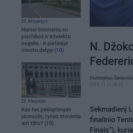
Aktualijos
Namai žmonėms su
psichikos ir intelekto
N. Džoko
negalia - ir pietinėje
miesto dalyje
(10)
Federer
Dominykas Genevičiu
2019-11-11 08:59
Klaipėda
Sekmadienį Lo
Kas tas paslaptingas
jaunuolis, rytais stovintis
finalinio Ten
ant tilto?
(10)
Finals“), kur