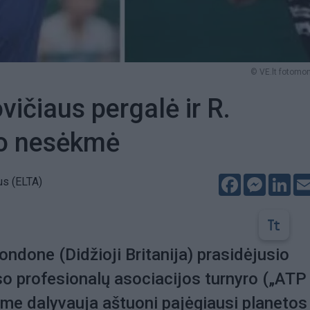
© VE.lt fotomo
vičiaus pergalė ir R.
io nesėkmė
Facebook
Messeng
Lin
s (ELTA)
ndone (Didžioji Britanija) prasidėjusio
iso profesionalų asociacijos turnyro („ATP
iame dalyvauja aštuoni pajėgiausi planetos