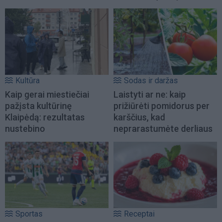
Kultūra
Sodas ir daržas
Kaip gerai miestiečiai
Laistyti ar ne: kaip
pažįsta kultūrinę
prižiūrėti pomidorus per
Klaipėdą: rezultatas
karščius, kad
nustebino
neprarastumėte derliaus
Sportas
Receptai