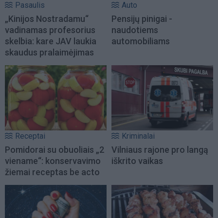
Pasaulis
Auto
„Kinijos Nostradamu“
Pensijų pinigai -
vadinamas profesorius
naudotiems
skelbia: kare JAV laukia
automobiliams
skaudus pralaimėjimas
Receptai
Kriminalai
Pomidorai su obuoliais „2
Vilniaus rajone pro langą
viename“: konservavimo
iškrito vaikas
žiemai receptas be acto