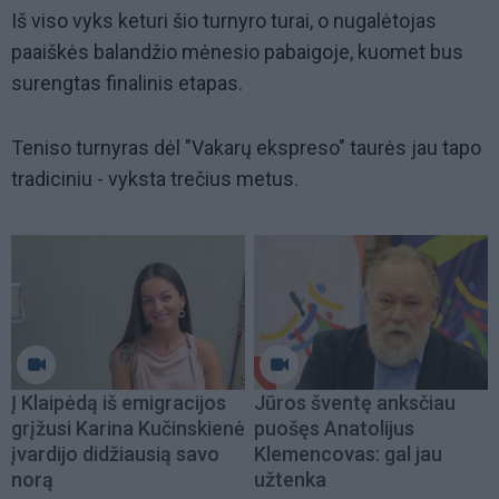
Iš viso vyks keturi šio turnyro turai, o nugalėtojas
paaiškės balandžio mėnesio pabaigoje, kuomet bus
surengtas finalinis etapas.
Teniso turnyras dėl "Vakarų ekspreso" taurės jau tapo
tradiciniu - vyksta trečius metus.
Į Klaipėdą iš emigracijos
Jūros šventę anksčiau
grįžusi Karina Kučinskienė
puošęs Anatolijus
įvardijo didžiausią savo
Klemencovas: gal jau
norą
užtenka