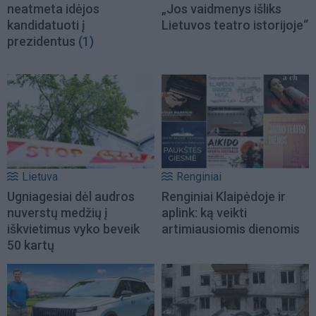
neatmeta idėjos
„Jos vaidmenys išliks
kandidatuoti į
Lietuvos teatro istorijoje“
prezidentus
(1)
Lietuva
Renginiai
Ugniagesiai dėl audros
Renginiai Klaipėdoje ir
nuverstų medžių į
aplink: ką veikti
iškvietimus vyko beveik
artimiausiomis dienomis
50 kartų