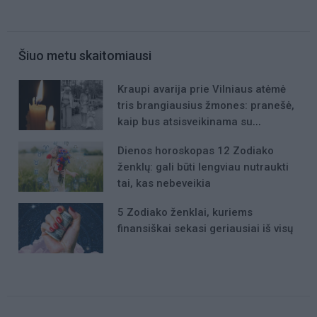
Šiuo metu skaitomiausi
Kraupi avarija prie Vilniaus atėmė
tris brangiausius žmones: pranešė,
kaip bus atsisveikinama su
mergaite, jos mama ir močiute
Dienos horoskopas 12 Zodiako
ženklų: gali būti lengviau nutraukti
tai, kas nebeveikia
5 Zodiako ženklai, kuriems
finansiškai sekasi geriausiai iš visų