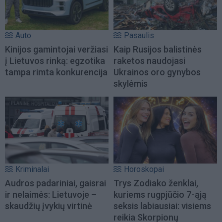
Auto
Pasaulis
Kinijos gamintojai veržiasi
Kaip Rusijos balistinės
į Lietuvos rinką: egzotika
raketos naudojasi
tampa rimta konkurencija
Ukrainos oro gynybos
skylėmis
Kriminalai
Horoskopai
Audros padariniai, gaisrai
Trys Zodiako ženklai,
ir nelaimės: Lietuvoje –
kuriems rugpjūčio 7-ąją
skaudžių įvykių virtinė
seksis labiausiai: visiems
reikia Skorpionų