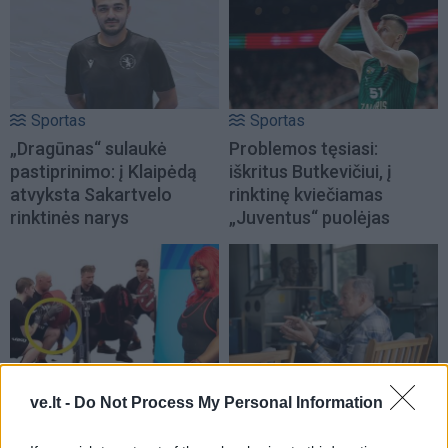
Sportas
Sportas
„Dragūnas“ sulaukė
Problemos tęsiasi:
pastiprinimo: į Klaipėdą
iškritus Butkevičiui, į
atvyksta Sakartvelo
rinktinę kviečiamas
rinktinės narys
„Juventus“ puolėjas
Sportas
Sportas
ve.lt -
Do Not Process My Personal Information
Po rasizmo skandalo
Aiškėja Modesto
prabilo pasaulio
Paulausko skulptūros