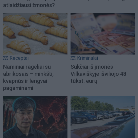
atlaidžiausi žmonės?
Receptai
Kriminalai
Naminiai rageliai su
Sukčiai iš įmonės
abrikosais – minkšti,
Vilkaviškyje išviliojo 48
kvapnūs ir lengvai
tūkst. eurų
pagaminami