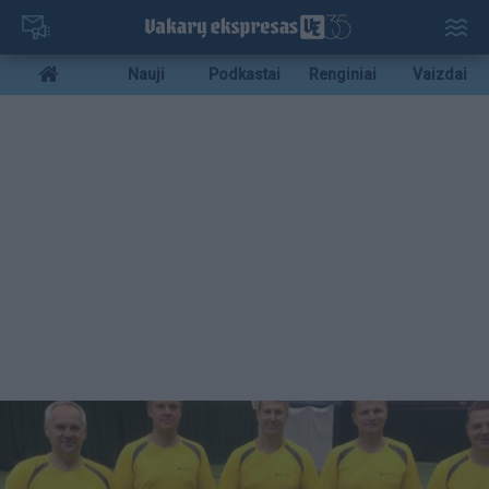
Pereiti
į
pagrindinį
Mobile
Nauji
Podkastai
Renginiai
Vaizdai
turinį
menu
bottom