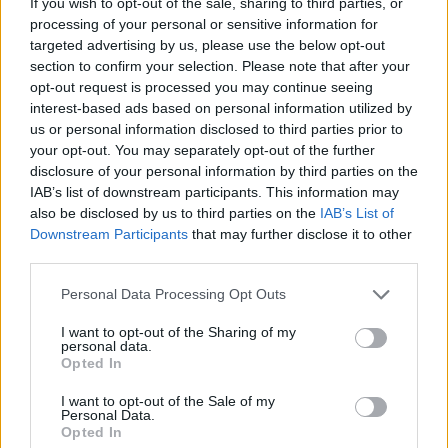
If you wish to opt-out of the sale, sharing to third parties, or
čempionei kenkęs lietuvis,
pastatymo data:
processing of your personal or sensitive information for
jo veiksmus tirs policija
nuomonę apie ją išsakė ir
targeted advertising by us, please use the below opt-out
pats olimpinis čempionas
section to confirm your selection. Please note that after your
opt-out request is processed you may continue seeing
interest-based ads based on personal information utilized by
us or personal information disclosed to third parties prior to
your opt-out. You may separately opt-out of the further
disclosure of your personal information by third parties on the
IAB’s list of downstream participants. This information may
also be disclosed by us to third parties on the
IAB’s List of
Sportas
Sportas
Downstream Participants
that may further disclose it to other
third parties.
Klaipėdos paplūdimių
Lietuvos čempionų
gelbėtojai – Lietuvos
klaipėdiečių sveikata
Personal Data Processing Opt Outs
čempionai: Juodkrantėje
rūpinsis naujas komandos
iškovojo pirmąją vietą
narys
I want to opt-out of the Sharing of my
personal data.
Opted In
I want to opt-out of the Sale of my
Personal Data.
Opted In