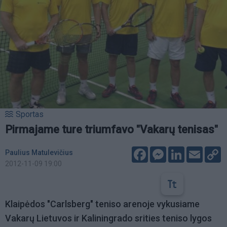
Sportas
Pirmajame ture triumfavo "Vakarų tenisas"
Facebook
Messenger
LinkedIn
Email
C
Paulius Matulevičius
L
2012-11-09 19:00
Klaipėdos "Carlsberg" teniso arenoje vykusiame
Vakarų Lietuvos ir Kaliningrado srities teniso lygos