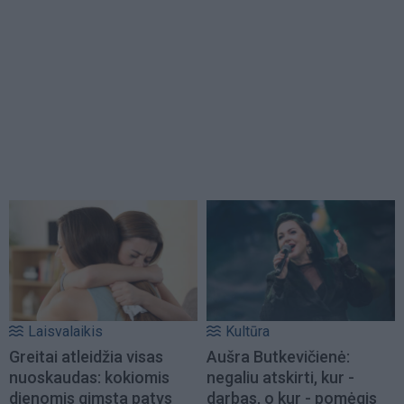
Laisvalaikis
Kultūra
Greitai atleidžia visas
Aušra Butkevičienė:
nuoskaudas: kokiomis
negaliu atskirti, kur -
dienomis gimsta patys
darbas, o kur - pomėgis