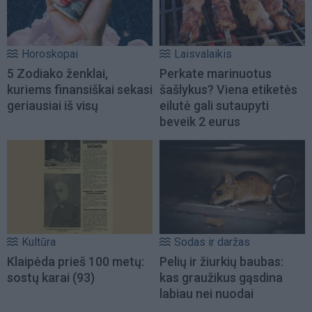
Horoskopai
Laisvalaikis
5 Zodiako ženklai,
Perkate marinuotus
kuriems finansiškai sekasi
šašlykus? Viena etiketės
geriausiai iš visų
eilutė gali sutaupyti
beveik 2 eurus
Kultūra
Sodas ir daržas
Klaipėda prieš 100 metų:
Pelių ir žiurkių baubas:
sostų karai (93)
kas graužikus gąsdina
labiau nei nuodai