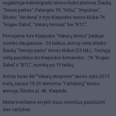
nugalėtojai Kalininigrado teniso klubo atstovai, Šiaulių
"Senas parkas", Palangos TK, Telšių" "Impulsas",
Šilutės "Verdena" ir trys Klaipėdos teniso klubai TK
"Kogas-Šalna", "Vakarų tenisas" bei "BTC".
Pirmajame ture Klaipėdos "Vakarų teniso" žaidėjai
surinko daugiausiai - 24 taškus, antroji vieta atiteko
Šiaulių "Senojo parko" teniso klubui (23 tšk.). Trečiąją
vietą pasidalijo dvi Klaipėdos komandos - TK "Kogas-
Šalna" ir "BTC", surinkę po 19 taškų.
Antras turas dėl "Vakarų ekspreso" taurės vyks 2013
metų sausio 19-20 dienomis "Carlsberg" teniso
arenoje, Šilutės pl. 48 , Klaipėda .
Mielai kviečiame atvykti visus norinčius pasižiūrėti
šias varžybas.