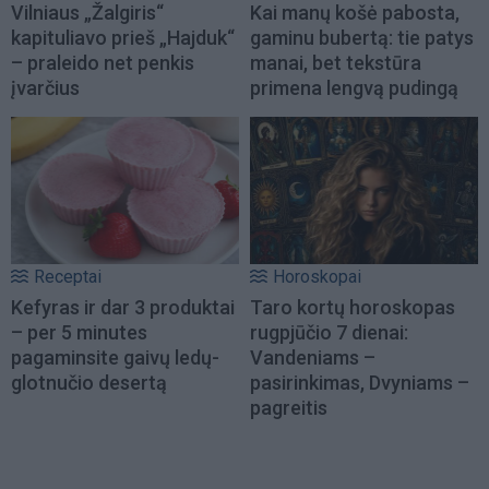
Vilniaus „Žalgiris“
Kai manų košė pabosta,
kapituliavo prieš „Hajduk“
gaminu bubertą: tie patys
– praleido net penkis
manai, bet tekstūra
įvarčius
primena lengvą pudingą
Receptai
Horoskopai
Kefyras ir dar 3 produktai
Taro kortų horoskopas
– per 5 minutes
rugpjūčio 7 dienai:
pagaminsite gaivų ledų-
Vandeniams –
glotnučio desertą
pasirinkimas, Dvyniams –
pagreitis