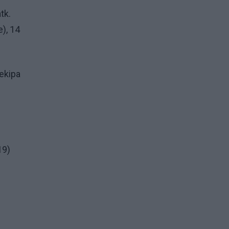
tk.
e), 14
 ekipa
19)