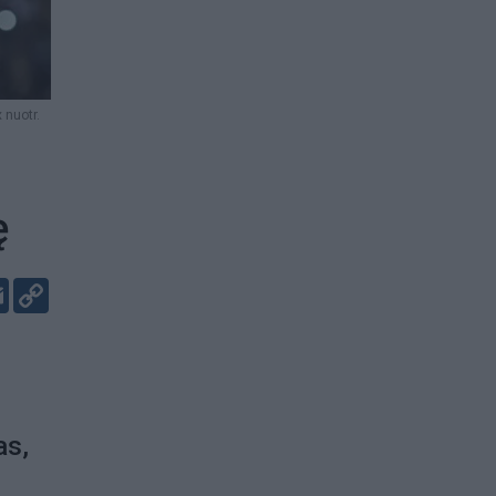
 nuotr.
ę
er
kedIn
Email
Copy
Link
as,
0