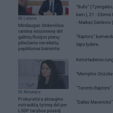
"Bulls" (7 pergalė
kam.), 21 - Džimis
Lietuva
- Maikas Danlevis 
Mindaugas Sinkevičius
ramina visuomenę dėl
"Raptors" komanda 
galimų Rusijos planų:
piliečiams nereikėtų
tapo lydere.
papildomai baimintis
Ketvirtadienio rung
"Memphis Grizzlies
"Toronto Raptors" -
Aktualijos
Prokuratūra atnaujino
"Dallas Mavericks" 
nutrauktą tyrimą dėl per
LSDP tarybos posėdį