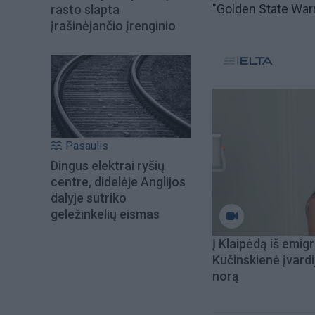
"Golden State Warri
rasto slapta
įrašinėjančio įrenginio
Pasaulis
Dingus elektrai ryšių
centre, didelėje Anglijos
dalyje sutriko
geležinkelių eismas
Į Klaipėdą iš emigr
Kučinskienė įvardi
norą