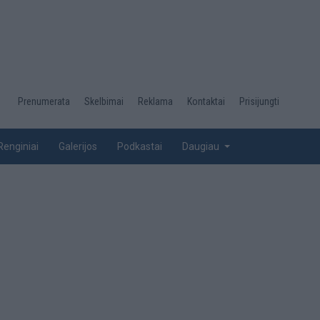
Desktop
Prenumerata
Skelbimai
Reklama
Kontaktai
Prisijungti
menu
top
Renginiai
Galerijos
Podkastai
Daugiau