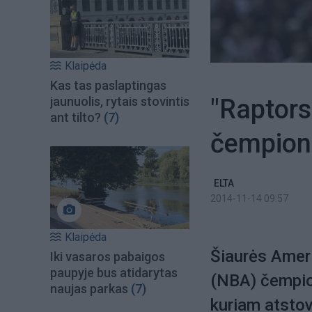
Klaipėda
Kas tas paslaptingas
"Raptors
jaunuolis, rytais stovintis
ant tilto?
(7)
čempiona
ELTA
2014-11-14 09:57
Klaipėda
Šiaurės Ameri
Iki vasaros pabaigos
paupyje bus atidarytas
(NBA) čempion
naujas parkas
(7)
kuriam atsto