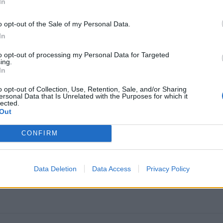
In
o opt-out of the Sale of my Personal Data.
In
to opt-out of processing my Personal Data for Targeted
ing.
In
o opt-out of Collection, Use, Retention, Sale, and/or Sharing
ersonal Data that Is Unrelated with the Purposes for which it
lected.
omiausi
Out
Aiškiaregės pranašystė: numatė katastrofišką karo
CONFIRM
pabaigą Ukrainoje
Data Deletion
Data Access
Privacy Policy
Plaukai mažiau riebaluosis: į šampūną tereikia įberti v
ingredientą