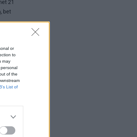
 net 21
, bet
ius,
 tris
sonal or
ection to
ou may
 personal
out of the
 downstream
son),
B’s List of