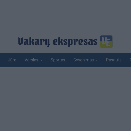
Jūra
Sportas
Pasaulis
Verslas
Gyvenimas