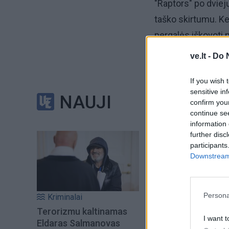
"Raptors" po dviejų
taško skirtumu. Ke
pergalės iškovoti
ve.lt -
Do 
J. Valančiūnas per 
atliko 2 rezultaty
If you wish 
sensitive in
sykius prasižengė
NAUJI
confirm you
continue se
"Raptors" (7/2) gre
information 
further disc
Džeimsas Džonson
participants
12 - Terensas Ros
Downstream 
Persona
Kriminalai
Terorizmu kaltinamas
I want t
Eldaras Salmanovas