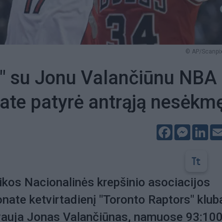
© AP/Scanpix
" su Jonu Valančiūnu NBA
te patyrė antrąją nesėkm
Facebook
Messeng
Lin
kos Nacionalinės krepšinio asociacijos
ate ketvirtadienį "Toronto Raptors" klub
vauja Jonas Valančiūnas, namuose 93:10