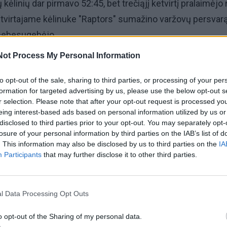
 kėlinių dar pirmavo 52:45, bet trečiąjį ketvirtį pralaimėjo
tvirtajame kėlinuke "Raptors" sumažino varžovų persvarą
 nebesugebėjo.
Not Process My Personal Information
23 min. pelnė 8 taškus (dvitaškiai 4/8), atkovojo 8 kamuol
vius perdavimus, blokavo varžovo metimą, dukart suklydo ir
to opt-out of the sale, sharing to third parties, or processing of your per
formation for targeted advertising by us, please use the below opt-out s
.
r selection. Please note that after your opt-out request is processed y
eing interest-based ads based on personal information utilized by us or
tose 20 taškų surinko Kailas Lauris (Kyle Lowry), 16 -
disclosed to third parties prior to your opt-out. You may separately opt-
losure of your personal information by third parties on the IAB’s list of
as (James Johnson), 14 - Amiras Džonsonas (Amir John
. This information may also be disclosed by us to third parties on the
IA
as (Terrence Ross).
Participants
that may further disclose it to other third parties.
l Data Processing Opt Outs
o opt-out of the Sharing of my personal data.