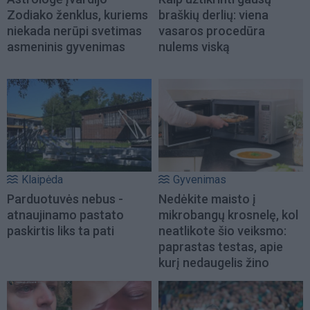
Zodiako ženklus, kuriems
braškių derlių: viena
niekada nerūpi svetimas
vasaros procedūra
asmeninis gyvenimas
nulems viską
Klaipėda
Gyvenimas
Parduotuvės nebus -
Nedėkite maisto į
atnaujinamo pastato
mikrobangų krosnelę, kol
paskirtis liks ta pati
neatlikote šio veiksmo:
paprastas testas, apie
kurį nedaugelis žino