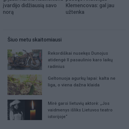
įvardijo didžiausią savo
Klemencovas: gal jau
norą
užtenka
Šiuo metu skaitomiausi
Rekordiškai nusekęs Dunojus
atidengė II pasaulinio karo laikų
radinius
Geltonuoja agurkų lapai: kalta ne
liga, o viena dažna klaida
Mirė garsi lietuvių aktorė: „Jos
vaidmenys išliks Lietuvos teatro
istorijoje“