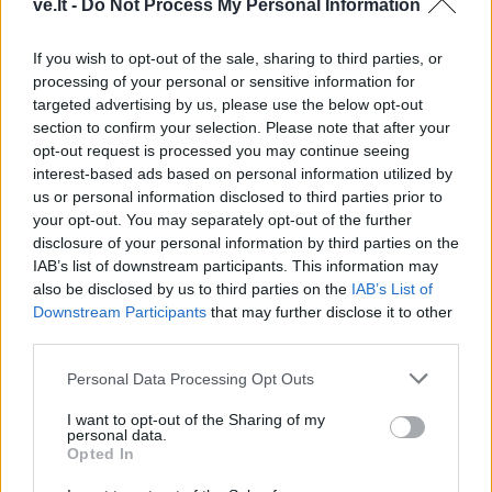
Rimas Kurtinaitis
Į Palangą atkeliavo
ve.lt -
Do Not Process My Personal Information
paskelbė Lietuvos
žiemos paralimpinių
rinktinės kandidatus:
žaidynių paroda
If you wish to opt-out of the sale, sharing to third parties, or
sąraše - du klaipėdiečiai
processing of your personal or sensitive information for
(3)
targeted advertising by us, please use the below opt-out
section to confirm your selection. Please note that after your
opt-out request is processed you may continue seeing
interest-based ads based on personal information utilized by
us or personal information disclosed to third parties prior to
your opt-out. You may separately opt-out of the further
disclosure of your personal information by third parties on the
IAB’s list of downstream participants. This information may
also be disclosed by us to third parties on the
IAB’s List of
Sportas
Sportas
Downstream Participants
that may further disclose it to other
Jaunieji paraatletai
Evansas pasirašė sutartį
third parties.
savaitę vasaros skyrė
su „Žalgiriu“
stovyklai
Personal Data Processing Opt Outs
I want to opt-out of the Sharing of my
personal data.
Opted In