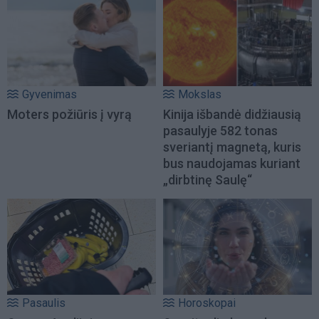
Gyvenimas
Mokslas
Moters požiūris į vyrą
Kinija išbandė didžiausią
pasaulyje 582 tonas
sveriantį magnetą, kuris
bus naudojamas kuriant
„dirbtinę Saulę“
Pasaulis
Horoskopai