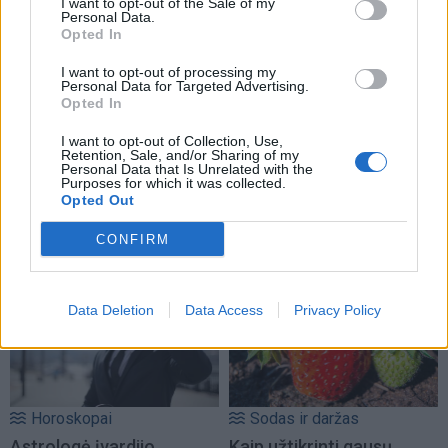
I want to opt-out of the Sale of my
Personal Data.
Opted In
I want to opt-out of processing my
Personal Data for Targeted Advertising.
Opted In
I want to opt-out of Collection, Use,
Retention, Sale, and/or Sharing of my
Personal Data that Is Unrelated with the
Purposes for which it was collected.
Opted Out
NAUJI
CONFIRM
Data Deletion
Data Access
Privacy Policy
Horoskopai
Sodas ir daržas
Astrologė įvardijo
Kaip užtikrinti gausų