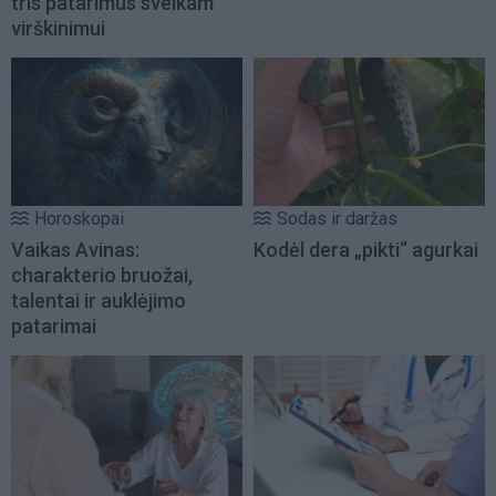
tris patarimus sveikam
virškinimui
Horoskopai
Sodas ir daržas
Vaikas Avinas:
Kodėl dera „pikti“ agurkai
charakterio bruožai,
talentai ir auklėjimo
patarimai