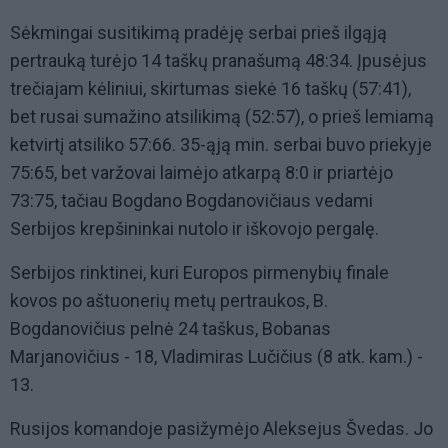
Sėkmingai susitikimą pradėję serbai prieš ilgąją
pertrauką turėjo 14 taškų pranašumą 48:34. Įpusėjus
trečiajam kėliniui, skirtumas siekė 16 taškų (57:41),
bet rusai sumažino atsilikimą (52:57), o prieš lemiamą
ketvirtį atsiliko 57:66. 35-ąją min. serbai buvo priekyje
75:65, bet varžovai laimėjo atkarpą 8:0 ir priartėjo
73:75, tačiau Bogdano Bogdanovičiaus vedami
Serbijos krepšininkai nutolo ir iškovojo pergalę.
Serbijos rinktinei, kuri Europos pirmenybių finale
kovos po aštuonerių metų pertraukos, B.
Bogdanovičius pelnė 24 taškus, Bobanas
Marjanovičius - 18, Vladimiras Lučičius (8 atk. kam.) -
13.
Rusijos komandoje pasižymėjo Aleksejus Švedas. Jo