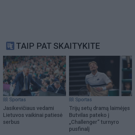
TAIP PAT SKAITYKITE
Sportas
Sportas
Jasikevičiaus vedami
Trijų setų dramą laimėjęs
Lietuvos vaikinai patiesė
Butvilas pateko į
serbus
„Challenger“ turnyro
pusfinalį