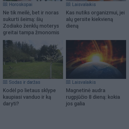
Horoskopai
Laisvalaikis
Ne tik meilė, bet ir noras
Kas nutiks organizmui, jei
sukurti šeimą: šių
alų gersite kiekvieną
Zodiako ženklų moterys
dieną
greitai tampa žmonomis
Sodas ir daržas
Laisvalaikis
Kodėl po lietaus sklype
Magnetinė audra
kaupiasi vanduo ir ką
rugpjūčio 8 dieną: kokia
daryti?
jos galia