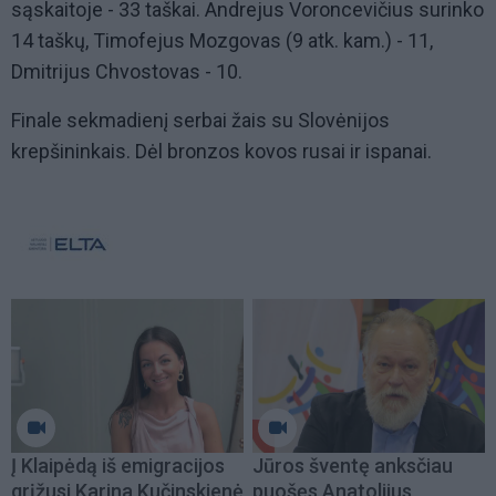
sąskaitoje - 33 taškai. Andrejus Voroncevičius surinko
14 taškų, Timofejus Mozgovas (9 atk. kam.) - 11,
Dmitrijus Chvostovas - 10.
Finale sekmadienį serbai žais su Slovėnijos
krepšininkais. Dėl bronzos kovos rusai ir ispanai.
Į Klaipėdą iš emigracijos
Jūros šventę anksčiau
grįžusi Karina Kučinskienė
puošęs Anatolijus