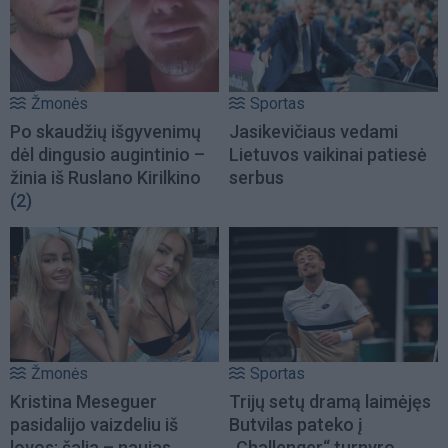
Žmonės
Sportas
Po skaudžių išgyvenimų
Jasikevičiaus vedami
dėl dingusio augintinio –
Lietuvos vaikinai patiesė
žinia iš Ruslano Kirilkino
serbus
(2)
Žmonės
Sportas
Kristina Meseguer
Trijų setų dramą laimėjęs
pasidalijo vaizdeliu iš
Butvilas pateko į
lovos: šalia – naujas
„Challenger“ turnyro