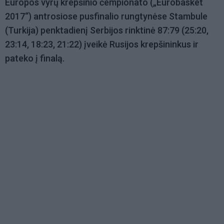
Europos vyrų krepšinio čempionato („Eurobasket
2017“) antrosiose pusfinalio rungtynėse Stambule
(Turkija) penktadienį Serbijos rinktinė 87:79 (25:20,
23:14, 18:23, 21:22) įveikė Rusijos krepšininkus ir
pateko į finalą.