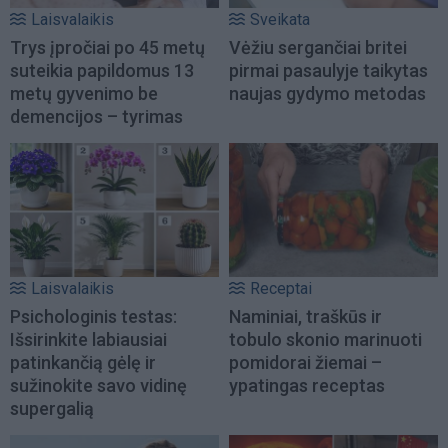
Laisvalaikis
Sveikata
Trys įpročiai po 45 metų
Vėžiu sergančiai britei
suteikia papildomus 13
pirmai pasaulyje taikytas
metų gyvenimo be
naujas gydymo metodas
demencijos – tyrimas
Laisvalaikis
Receptai
Psichologinis testas:
Naminiai, traškūs ir
Išsirinkite labiausiai
tobulo skonio marinuoti
patinkančią gėlę ir
pomidorai žiemai –
sužinokite savo vidinę
ypatingas receptas
supergalią