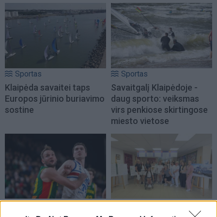
Sportas
Sportas
Klaipėda savaitei taps
Savaitgalį Klaipėdoje -
Europos jūrinio buriavimo
daug sporto: veiksmas
sostine
virs penkiose skirtingose
miesto vietose
Sportas
Sportas