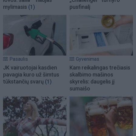
mylimasis
(1)
pusfinalį
Pasaulis
Gyvenimas
JK vairuotojai kasdien
Kam reikalingas trečiasis
pavagia kuro už šimtus
skalbimo mašinos
tūkstančių svarų
(1)
skyrelis: daugelis jį
sumaišo