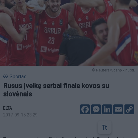
© Reuters/Scanpix nuotr.
Sportas
Rusus įveikę serbai finale kovos su
slovėnais
Facebook
Messenger
LinkedIn
Email
C
ELTA
L
2017-09-15 23:29