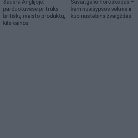
Sausra Anglijoje:
Savaitgalio horoskopas –
parduotuvėse pritrūks
kam nusišypsos sėkmė ir
britiškų maisto produktų,
kuo nustebins žvaigždės
kils kainos
Load
More