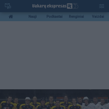
Pereiti
į
pagrindinį
Mobile
Nauji
Podkastai
Renginiai
Vaizdai
turinį
menu
bottom