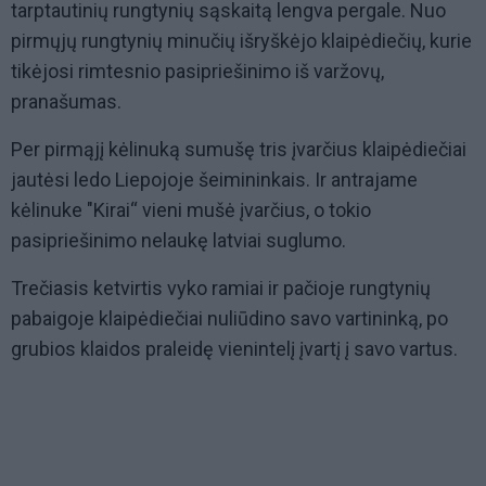
tarptautinių rungtynių sąskaitą lengva pergale. Nuo
pirmųjų rungtynių minučių išryškėjo klaipėdiečių, kurie
tikėjosi rimtesnio pasipriešinimo iš varžovų,
pranašumas.
Per pirmąjį kėlinuką sumušę tris įvarčius klaipėdiečiai
jautėsi ledo Liepojoje šeimininkais. Ir antrajame
kėlinuke "Kirai“ vieni mušė įvarčius, o tokio
pasipriešinimo nelaukę latviai suglumo.
Trečiasis ketvirtis vyko ramiai ir pačioje rungtynių
pabaigoje klaipėdiečiai nuliūdino savo vartininką, po
grubios klaidos praleidę vienintelį įvartį į savo vartus.