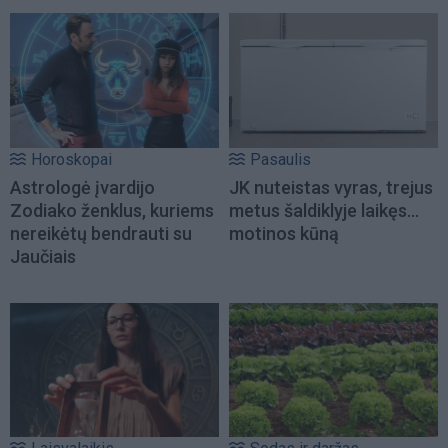
Horoskopai
Pasaulis
Astrologė įvardijo
JK nuteistas vyras, trejus
Zodiako ženklus, kuriems
metus šaldiklyje laikęs...
nereikėtų bendrauti su
motinos kūną
Jaučiais