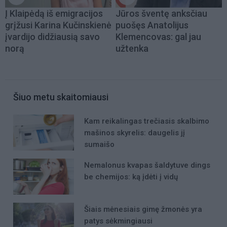
Į Klaipėdą iš emigracijos
Jūros šventę anksčiau
grįžusi Karina Kučinskienė
puošęs Anatolijus
įvardijo didžiausią savo
Klemencovas: gal jau
norą
užtenka
Šiuo metu skaitomiausi
Kam reikalingas trečiasis skalbimo
mašinos skyrelis: daugelis jį
sumaišo
Nemalonus kvapas šaldytuve dings
be chemijos: ką įdėti į vidų
Šiais mėnesiais gimę žmonės yra
patys sėkmingiausi