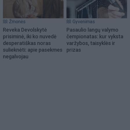
Žmonės
Gyvenimas
Reveka Devolskytė
Pasaulio langų valymo
prisiminė, iki ko nuvedė
čempionatas: kur vyksta
desperatiškas noras
varžybos, taisyklės ir
sulieknėti: apie pasekmes
prizas
negalvojau