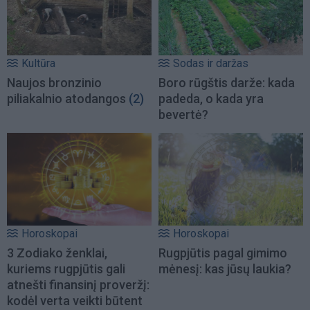
Kultūra
Sodas ir daržas
Naujos bronzinio
Boro rūgštis darže: kada
piliakalnio atodangos
(2)
padeda, o kada yra
bevertė?
Horoskopai
Horoskopai
3 Zodiako ženklai,
Rugpjūtis pagal gimimo
kuriems rugpjūtis gali
mėnesį: kas jūsų laukia?
atnešti finansinį proveržį:
kodėl verta veikti būtent