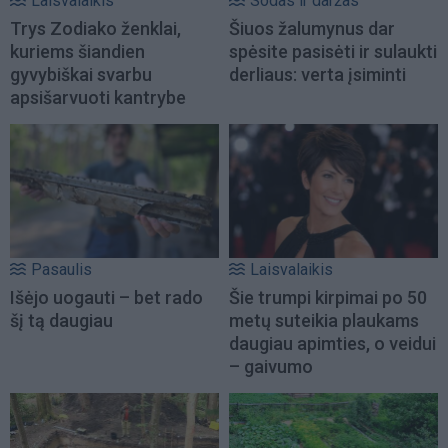
Laisvalaikis
Sodas ir daržas
Trys Zodiako ženklai,
Šiuos žalumynus dar
kuriems šiandien
spėsite pasisėti ir sulaukti
gyvybiškai svarbu
derliaus: verta įsiminti
apsišarvuoti kantrybe
Pasaulis
Laisvalaikis
Išėjo uogauti – bet rado
Šie trumpi kirpimai po 50
šį tą daugiau
metų suteikia plaukams
daugiau apimties, o veidui
– gaivumo