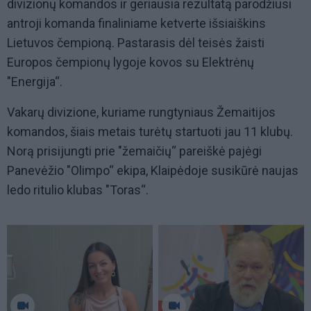
divizionų komandos ir geriausia rezultatą parodžiusi
antroji komanda finaliniame ketverte išsiaiškins
Lietuvos čempioną. Pastarasis dėl teisės žaisti
Europos čempionų lygoje kovos su Elektrėnų
"Energija“.
Vakarų divizione, kuriame rungtyniaus Žemaitijos
komandos, šiais metais turėtų startuoti jau 11 klubų.
Norą prisijungti prie "žemaičių“ pareiškė pajėgi
Panevėžio "Olimpo“ ekipa, Klaipėdoje susikūrė naujas
ledo ritulio klubas "Toras“.