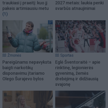
traukiasi į praeitį: kuo jį
2027 metais: laukia penki
pakeis artimiausiu metu
svarbūs atnaujinimai
(1)
Žmonės
Sportas
Pareigūnams nepavyksta
Eglė Šventoraitė – apie
baigti narkotikų
rinktinę, legionierės
disponavimu įtariamo
gyvenimą, žemės
Olego Šurajevo bylos
drebėjimą ir didžiausią
svajonę