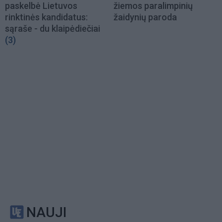
paskelbė Lietuvos
žiemos paralimpinių
rinktinės kandidatus:
žaidynių paroda
sąraše - du klaipėdiečiai
(3)
NAUJI