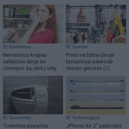
Gyvenimas
Sportas
Nemalonus kvapas
Prieš varžybas jūroje
šaldytuve dings be
buriuotojai pasirodė
chemijos: ką įdėti į vidų
miesto gatvėse
(1)
Gyvenimas
Technologijos
Tualetinis popierius
„iPhone Air 2“ pasirodys