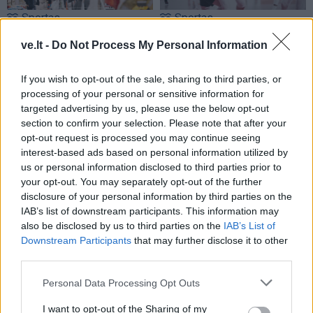
Sportas
Sportas
Prieš varžybas jūroje
Eglė Šventoraitė – apie
ve.lt -
Do Not Process My Personal Information
buriuotojai pasirodė
rinktinę, legionierės
miesto gatvėse
(1)
gyvenimą, žemės
If you wish to opt-out of the sale, sharing to third parties, or
drebėjimą ir didžiausią
processing of your personal or sensitive information for
svajonę
targeted advertising by us, please use the below opt-out
section to confirm your selection. Please note that after your
opt-out request is processed you may continue seeing
interest-based ads based on personal information utilized by
us or personal information disclosed to third parties prior to
your opt-out. You may separately opt-out of the further
disclosure of your personal information by third parties on the
IAB’s list of downstream participants. This information may
Sportas
Sportas
also be disclosed by us to third parties on the
IAB’s List of
Jasikevičiaus vedami
Trijų setų dramą laimėjęs
Downstream Participants
that may further disclose it to other
third parties.
Lietuvos vaikinai patiesė
Butvilas pateko į
serbus
„Challenger“ turnyro
Personal Data Processing Opt Outs
pusfinalį
I want to opt-out of the Sharing of my