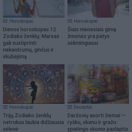
Horoskopai
Horoskopai
Dienos horoskopas 12
Šiais mėnesiais gimę
Zodiako ženklų: Marsas
žmonės yra patys
gali sustiprinti
sėkmingiausi
nekantrumą, ginčus ir
skubėjimą
Horoskopai
Receptai
Trijų Zodiako ženklų
Daržovių asorti žiemai —
netrukus laukia didžiausia
ryšku, skanu ir gražu:
sėkmė
ypatingo skonio paslaptis