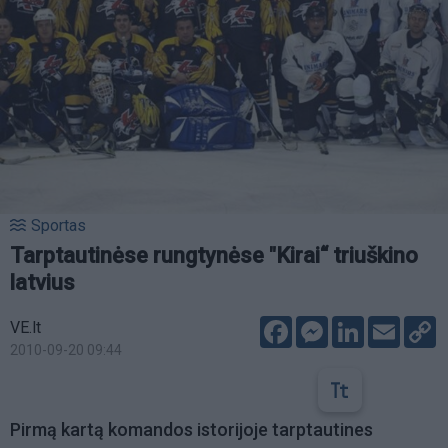
Sportas
Tarptautinėse rungtynėse "Kirai“ triuškino
latvius
Facebook
Messenger
LinkedIn
Email
C
VE.lt
L
2010-09-20 09:44
Pirmą kartą komandos istorijoje tarptautines