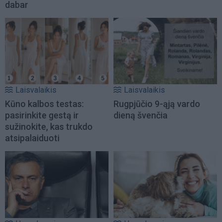
dabar
Laisvalaikis
Laisvalaikis
Kūno kalbos testas:
Rugpjūčio 9-ąją vardo
pasirinkite gestą ir
dieną švenčia
sužinokite, kas trukdo
atsipalaiduoti