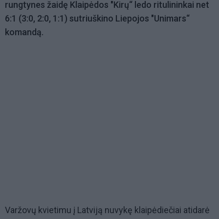
rungtynes žaidę Klaipėdos "Kirų“ ledo ritulininkai net
6:1 (3:0, 2:0, 1:1) sutriuškino Liepojos "Unimars“
komandą.
Varžovų kvietimu į Latviją nuvykę klaipėdiečiai atidarė