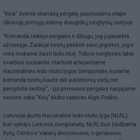
"Kirai“ šventė skambią pergalę, pasiruošimo etape
iškovoję pirmąją sėkmę draugiškų rungtynių serijoje.
"Komandai reikėjo pergalės ir džiugu, jog ji pasiekta
užsienyje. Žaidėjai turėtų patikėti savo jėgomis, jog ir
mes mokame žaisti ledo ritulį. Tokios rungtynės labai
svarbios ruošiantis startuoti artėjančiame
Nacionalinės ledo ritulio lygos čempionate, kuriame
komanda turėtų kautis dėl aukštesnių vietų nei
pernykštė šeštoji“, - po pirmosios pergalės naujajame
sezone sakė "Kirų“ klubo vadovas Algis Poškis.
Lietuvoje įkurta Nacionalinė ledo ritulio lyga (NLRL),
kuri vykdys Lietuvos čempionatą. NLRL bus žaidžiama
Rytų, Centro ir Vakarų divizionuose, o geriausios