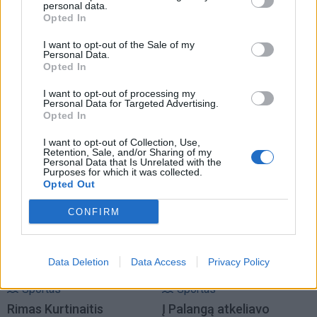
personal data.
Opted In
I want to opt-out of the Sale of my
Personal Data.
Opted In
I want to opt-out of processing my
Sportas
Sportas
Personal Data for Targeted Advertising.
Opted In
Klaipėda savaitei taps
Savaitgalį Klaipėdoje -
Europos jūrinio buriavimo
daug sporto: veiksmas
I want to opt-out of Collection, Use,
sostine
(1)
virs penkiose skirtingose
Retention, Sale, and/or Sharing of my
Personal Data that Is Unrelated with the
miesto vietose
Purposes for which it was collected.
Opted Out
CONFIRM
Data Deletion
Data Access
Privacy Policy
Sportas
Sportas
Rimas Kurtinaitis
Į Palangą atkeliavo