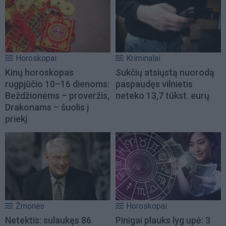
Horoskopai
Kriminalai
Kinų horoskopas
Sukčių atsiųstą nuorodą
rugpjūčio 10–16 dienoms:
paspaudęs vilnietis
Beždžionėms – proveržis,
neteko 13,7 tūkst. eurų
Drakonams – šuolis į
priekį
Žmonės
Horoskopai
Netektis: sulaukęs 86
Pinigai plauks lyg upė: 3