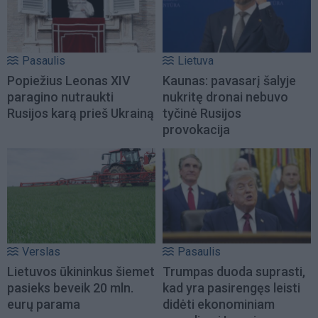
Pasaulis
Lietuva
Popiežius Leonas XIV
Kaunas: pavasarį šalyje
paragino nutraukti
nukritę dronai nebuvo
Rusijos karą prieš Ukrainą
tyčinė Rusijos
provokacija
Verslas
Pasaulis
Lietuvos ūkininkus šiemet
Trumpas duoda suprasti,
pasieks beveik 20 mln.
kad yra pasirengęs leisti
eurų parama
didėti ekonominiam