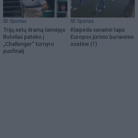
Sportas
Sportas
Trijų setų dramą laimėjęs
Klaipėda savaitei taps
Butvilas pateko į
Europos jūrinio buriavimo
„Challenger“ turnyro
sostine
(1)
pusfinalį