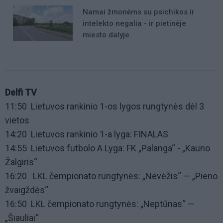
Namai žmonėms su psichikos ir
intelekto negalia - ir pietinėje
miesto dalyje
Delfi TV
11:50
Lietuvos rankinio 1-os lygos rungtynės dėl 3
vietos
14:20
Lietuvos rankinio 1-a lyga: FINALAS
14:55
Lietuvos futbolo A Lyga: FK „Palanga“ - „Kauno
Žalgiris“
16:20 LKL čempionato rungtynės: „Nevėžis“ — „Pieno
žvaigždės“
16:50
LKL čempionato rungtynės: „Neptūnas“ —
„Šiauliai“