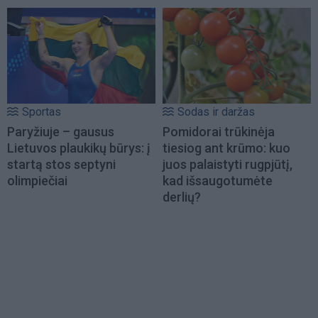
Sportas
Sodas ir daržas
Paryžiuje – gausus
Pomidorai trūkinėja
Lietuvos plaukikų būrys: į
tiesiog ant krūmo: kuo
startą stos septyni
juos palaistyti rugpjūtį,
olimpiečiai
kad išsaugotumėte
derlių?