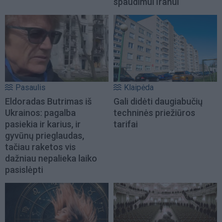
spaudimui Iranui
Pasaulis
Klaipėda
Eldoradas Butrimas iš
Gali didėti daugiabučių
Ukrainos: pagalba
techninės priežiūros
pasiekia ir karius, ir
tarifai
gyvūnų prieglaudas,
tačiau raketos vis
dažniau nepalieka laiko
pasislėpti