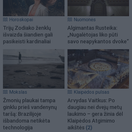
Horoskopai
Nuomonės
Trijų Zodiako ženklų
Algimantas Rusteika:
išvaizda šiandien gali
„Nugalėtojas liko pūti
pasikeisti kardinaliai
savo neapykantos dvoke“
Mokslas
Klaipėdos pulsas
Žmonių plaukai tampa
Arvydas Vaitkus: Po
ginklu prieš vandenynų
daugiau nei dvejų metų
taršą: Brazilijoje
laukimo – gera žinia dėl
išbandoma netikėta
Klaipėdos Atgimimo
technologija
aikštės
(2)