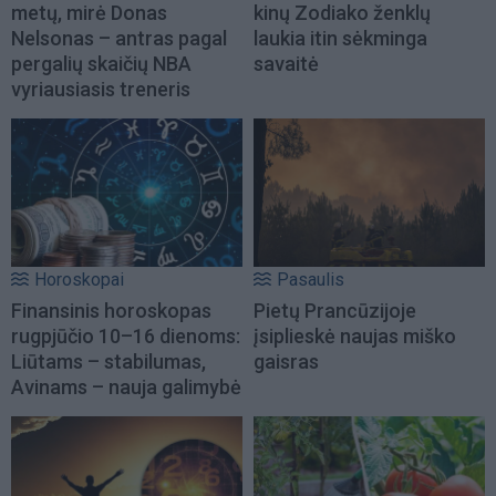
metų, mirė Donas
kinų Zodiako ženklų
Nelsonas – antras pagal
laukia itin sėkminga
pergalių skaičių NBA
savaitė
vyriausiasis treneris
Horoskopai
Pasaulis
Finansinis horoskopas
Pietų Prancūzijoje
rugpjūčio 10–16 dienoms:
įsiplieskė naujas miško
Liūtams – stabilumas,
gaisras
Avinams – nauja galimybė