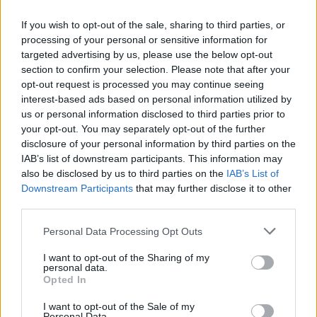
If you wish to opt-out of the sale, sharing to third parties, or
processing of your personal or sensitive information for
targeted advertising by us, please use the below opt-out
section to confirm your selection. Please note that after your
opt-out request is processed you may continue seeing
interest-based ads based on personal information utilized by
Sportas
Sportas
us or personal information disclosed to third parties prior to
your opt-out. You may separately opt-out of the further
Klaipėdietis Edas Butvilas
Paryžiuje – gausus
disclosure of your personal information by third parties on the
nutraukė nesėkmių seriją
Lietuvos plaukikų būrys: į
IAB’s list of downstream participants. This information may
ir triumfavo „Challenger“
startą stos septyni
also be disclosed by us to third parties on the
IAB’s List of
teniso turnyre
olimpiečiai
Downstream Participants
that may further disclose it to other
third parties.
Personal Data Processing Opt Outs
I want to opt-out of the Sharing of my
personal data.
Opted In
Sportas
Sportas
I want to opt-out of the Sale of my
Personal Data.