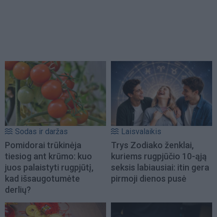
Sodas ir daržas
Laisvalaikis
Pomidorai trūkinėja
Trys Zodiako ženklai,
tiesiog ant krūmo: kuo
kuriems rugpjūčio 10-ąją
juos palaistyti rugpjūtį,
seksis labiausiai: itin gera
kad išsaugotumėte
pirmoji dienos pusė
derlių?