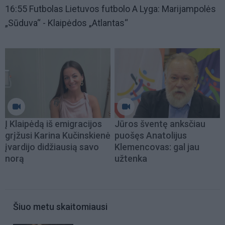
16:55
Futbolas Lietuvos futbolo A Lyga: Marijampolės
„Sūduva“ - Klaipėdos „Atlantas“
Į Klaipėdą iš emigracijos
Jūros šventę anksčiau
grįžusi Karina Kučinskienė
puošęs Anatolijus
įvardijo didžiausią savo
Klemencovas: gal jau
norą
užtenka
Šiuo metu skaitomiausi