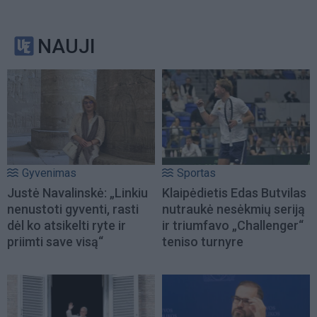
NAUJI
Gyvenimas
Sportas
Justė Navalinskė: „Linkiu
Klaipėdietis Edas Butvilas
nenustoti gyventi, rasti
nutraukė nesėkmių seriją
dėl ko atsikelti ryte ir
ir triumfavo „Challenger“
priimti save visą“
teniso turnyre