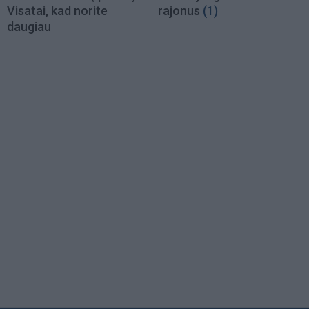
Visatai, kad norite
rajonus
(1)
daugiau
Load
More