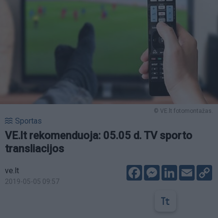
© VE.lt fotomontažas.
Sportas
VE.lt rekomenduoja: 05.05 d. TV sporto
transliacijos
Facebook
Messenger
LinkedIn
Email
C
ve.lt
L
2019-05-05 09:57