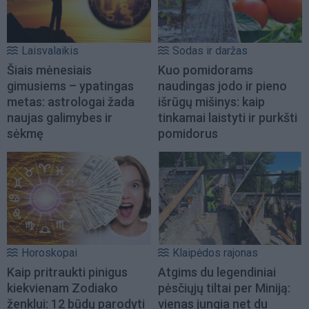
Laisvalaikis
Sodas ir daržas
Šiais mėnesiais
Kuo pomidorams
gimusiems – ypatingas
naudingas jodo ir pieno
metas: astrologai žada
išrūgų mišinys: kaip
naujas galimybes ir
tinkamai laistyti ir purkšti
sėkmę
pomidorus
Horoskopai
Klaipėdos rajonas
Kaip pritraukti pinigus
Atgims du legendiniai
kiekvienam Zodiako
pėsčiųjų tiltai per Miniją:
ženklui: 12 būdų parodyti
vienas jungia net du