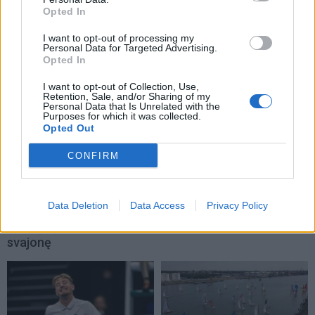
„Rytą“ papildė vilniečius
Prieš varžybas jūroje
Opted In
Čempionų lygoje
buriuotojai pasirodė
skriaudęs amerikietis
miesto gatvėse
(2)
I want to opt-out of processing my
Personal Data for Targeted Advertising.
Opted In
I want to opt-out of Collection, Use,
Retention, Sale, and/or Sharing of my
Personal Data that Is Unrelated with the
Purposes for which it was collected.
Opted Out
CONFIRM
Sportas
Sportas
Eglė Šventoraitė – apie
Jasikevičiaus vedami
rinktinę, legionierės
Lietuvos vaikinai patiesė
Data Deletion
Data Access
Privacy Policy
gyvenimą, žemės
serbus
(1)
drebėjimą ir didžiausią
svajonę