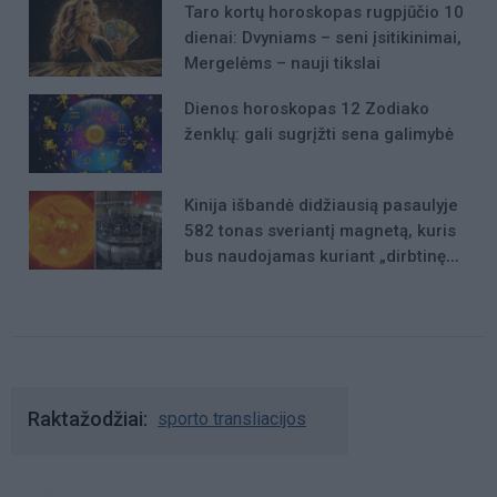
Taro kortų horoskopas rugpjūčio 10
dienai: Dvyniams – seni įsitikinimai,
Mergelėms – nauji tikslai
Dienos horoskopas 12 Zodiako
ženklų: gali sugrįžti sena galimybė
Kinija išbandė didžiausią pasaulyje
582 tonas sveriantį magnetą, kuris
bus naudojamas kuriant „dirbtinę
Saulę“
Raktažodžiai
sporto transliacijos