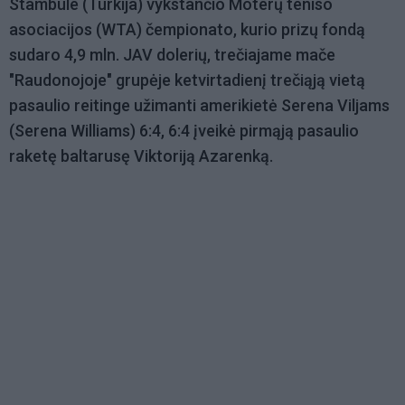
Stambule (Turkija) vykstančio Moterų teniso
asociacijos (WTA) čempionato, kurio prizų fondą
sudaro 4,9 mln. JAV dolerių, trečiajame mače
"Raudonojoje" grupėje ketvirtadienį trečiąją vietą
pasaulio reitinge užimanti amerikietė Serena Viljams
(Serena Williams) 6:4, 6:4 įveikė pirmąją pasaulio
raketę baltarusę Viktoriją Azarenką.