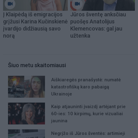
Į Klaipėdą iš emigracijos
Jūros šventę anksčiau
grįžusi Karina Kučinskienė
puošęs Anatolijus
įvardijo didžiausią savo
Klemencovas: gal jau
norą
užtenka
Šiuo metu skaitomiausi
Aiškiaregės pranašystė: numatė
katastrofišką karo pabaigą
Ukrainoje
Kaip atjauninti įvaizdį artėjant prie
60-ies: 10 kirpimų, kurie vizualiai
jaunina
Negrįžo iš Jūros šventės: artimieji