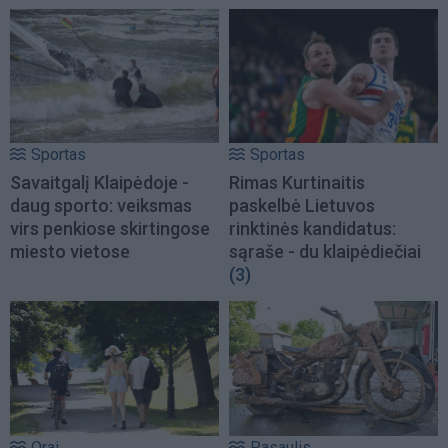
Sportas
Sportas
Savaitgalį Klaipėdoje -
Rimas Kurtinaitis
daug sporto: veiksmas
paskelbė Lietuvos
virs penkiose skirtingose
rinktinės kandidatus:
miesto vietose
sąraše - du klaipėdiečiai
(3)
Orai
Pasaulis