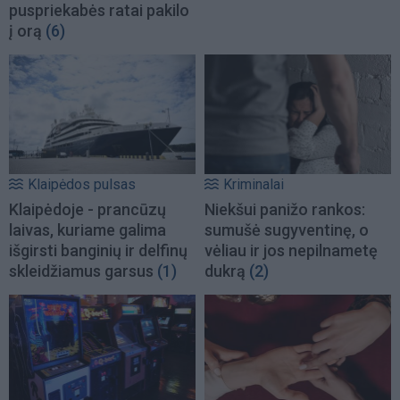
puspriekabės ratai pakilo
į orą
(6)
Klaipėdos pulsas
Kriminalai
Klaipėdoje - prancūzų
Niekšui panižo rankos:
laivas, kuriame galima
sumušė sugyventinę, o
išgirsti banginių ir delfinų
vėliau ir jos nepilnametę
skleidžiamus garsus
(1)
dukrą
(2)