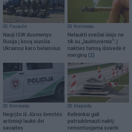
Pasaulis
Kriminalai
Nauji ISW duomenys:
Nelaukti svečiai išėjo ne
Rusija į kovą siunčia
tik su „lauktuvėmis“: į
Ukrainos karo belaisvius
nakties tamsą išsivedė ir
merginą
(2)
Kriminalai
Klaipėda
Negrįžo iš Jūros šventės:
Kelininkai gali
artimieji laukė dvi
patriukšmauti naktį:
savaites
remontuojama svarbi