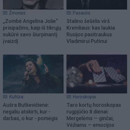
Žmonės
Pasaulis
„Zombė Angelina Jolie“
Stalino šešėlis virš
prisipažino, kaip iš tikrųjų
Kremliaus: kas laukia
sukūrė savo šiurpinantį
Rusijos pasitraukus
įvaizdį
Vladimirui Putinui
Kultūra
Horoskopai
Aušra Butkevičienė:
Taro kortų horoskopas
negaliu atskirti, kur -
rugpjūčio 8 dienai:
darbas, o kur - pomėgis
Mergelėms — ginčai,
Vėžiams — emocijos