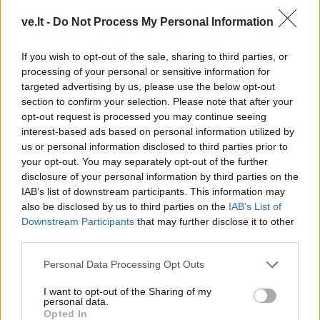
ve.lt -
Do Not Process My Personal Information
Sportas
Sportas
Evansas pasirašė sutartį
Vilniaus „Žalgiris“
If you wish to opt-out of the sale, sharing to third parties, or
su „Žalgiriu“
kapituliavo prieš „Hajduk“
processing of your personal or sensitive information for
– praleido net penkis
targeted advertising by us, please use the below opt-out
section to confirm your selection. Please note that after your
įvarčius
opt-out request is processed you may continue seeing
interest-based ads based on personal information utilized by
us or personal information disclosed to third parties prior to
your opt-out. You may separately opt-out of the further
disclosure of your personal information by third parties on the
IAB’s list of downstream participants. This information may
also be disclosed by us to third parties on the
IAB’s List of
Downstream Participants
that may further disclose it to other
Sportas
Sportas
third parties.
Krepšinio čempionato
„Dragūnas“ sulaukė
organizavimui - 0,4 mln.
pastiprinimo: į Klaipėdą
Personal Data Processing Opt Outs
eurų
(1)
atvyksta Sakartvelo
I want to opt-out of the Sharing of my
rinktinės narys
personal data.
Opted In