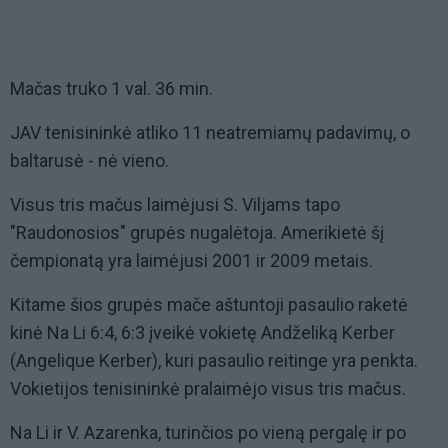
Mačas truko 1 val. 36 min.
JAV tenisininkė atliko 11 neatremiamų padavimų, o
baltarusė - nė vieno.
Visus tris mačus laimėjusi S. Viljams tapo
"Raudonosios" grupės nugalėtoja. Amerikietė šį
čempionatą yra laimėjusi 2001 ir 2009 metais.
Kitame šios grupės mače aštuntoji pasaulio raketė
kinė Na Li 6:4, 6:3 įveikė vokietę Andželiką Kerber
(Angelique Kerber), kuri pasaulio reitinge yra penkta.
Vokietijos tenisininkė pralaimėjo visus tris mačus.
Na Li ir V. Azarenka, turinčios po vieną pergalę ir po