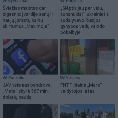
Gyvenimas
Pasaulis
Šviežias maistas dar
„Slėptis jau per vėlu,
pigesnis: įvardijo senų ir
šunsnukiai“: ukrainietis
naujų įprastų kainų
sudalyvavo Rusijos
skirtumus „Maximoje“
gynybos vadų vaizdo
pokalbyje
Pasaulis
Verslas
JAV teismas bendrovei
FNTT įšaldė „Mere“
„Meta“ skyrė 567 mln.
valdytojos lėšas
dolerių baudą