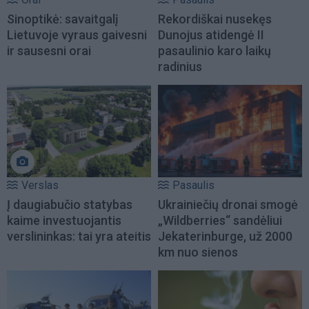
Sinoptikė: savaitgalį
Rekordiškai nusekęs
Lietuvoje vyraus gaivesni
Dunojus atidengė II
ir sausesni orai
pasaulinio karo laikų
radinius
Verslas
Pasaulis
Į daugiabučio statybas
Ukrainiečių dronai smogė
kaime investuojantis
„Wildberries“ sandėliui
verslininkas: tai yra ateitis
Jekaterinburge, už 2000
km nuo sienos