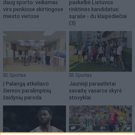
daug sporto: veiksmas
paskelbė Lietuvos
virs penkiose skirtingose
rinktinės kandidatus:
miesto vietose
sąraše - du klaipėdiečiai
(3)
Sportas
Sportas
Į Palangą atkeliavo
Jaunieji paraatletai
žiemos paralimpinių
savaitę vasaros skyrė
žaidynių paroda
stovyklai