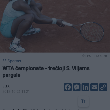
© EPA - ELTA nuotr.
Sportas
WTA čempionate - trečioji S. Viljams
pergalė
Facebook
Messenger
LinkedIn
Email
C
ELTA
L
2012-10-26 11:21