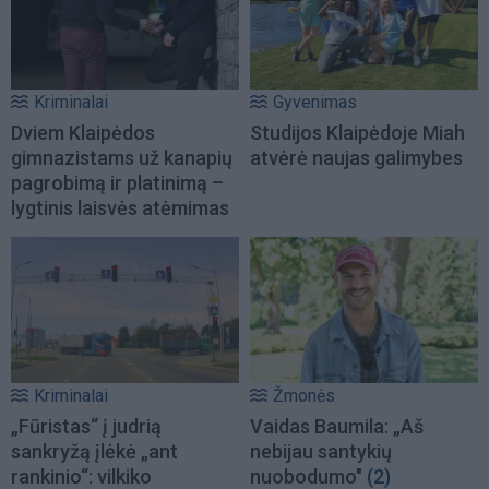
Kriminalai
Gyvenimas
Dviem Klaipėdos
Studijos Klaipėdoje Miah
gimnazistams už kanapių
atvėrė naujas galimybes
pagrobimą ir platinimą –
lygtinis laisvės atėmimas
Kriminalai
Žmonės
„Fūristas“ į judrią
Vaidas Baumila: „Aš
sankryžą įlėkė „ant
nebijau santykių
rankinio“: vilkiko
nuobodumo"
(2)