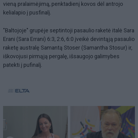
vieną pralaimėjimą, penktadienį kovos dėl antrojo
kelialapio į pusfinalį.
"Baltojoje" grupėje septintoji pasaulio raketė italė Sara
Erani (Sara Errani) 6:3, 2:6, 6:0 įveikė devintąją pasaulio
raketę australę Samantą Stoser (Samantha Stosur) ir,
iškovojusi pirmąją pergalę, išsaugojo galimybes
patekti į pufinalį.