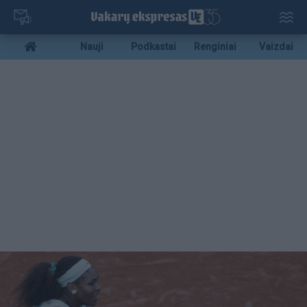
Pereiti
į
pagrindinį
Mobile
Nauji
Podkastai
Renginiai
Vaizdai
turinį
menu
bottom