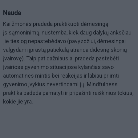
Nauda
Kai žmonės pradeda praktikuoti dėmesingą
įsisąmoninimą, nustemba, kiek daug dalykų anksčiau
jie tiesiog nepastebėdavo (pavyzdžiui, dėmesingai
valgydami įprastą patiekalą atranda didesnę skonių
įvairovę). Taip pat dažniausiai pradeda pastebėti
įvairiose gyvenimo situacijose kylančias savo
automatines mintis bei reakcijas ir labiau priimti
gyvenimo įvykius nevertindami jų. Mindfulness
praktika padeda pamatyti ir pripažinti reiškinius tokius,
kokie jie yra.