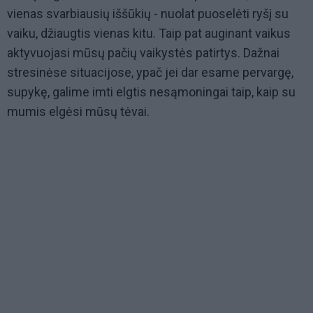
vienas svarbiausių iššūkių - nuolat puoselėti ryšį su
vaiku, džiaugtis vienas kitu. Taip pat auginant vaikus
aktyvuojasi mūsų pačių vaikystės patirtys. Dažnai
stresinėse situacijose, ypač jei dar esame pervargę,
supykę, galime imti elgtis nesąmoningai taip, kaip su
mumis elgėsi mūsų tėvai.