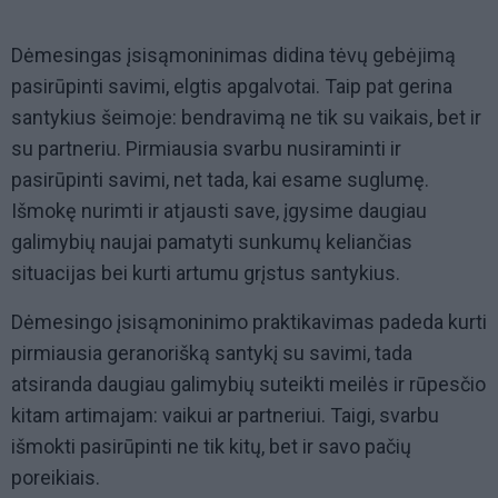
Dėmesingas įsisąmoninimas didina tėvų gebėjimą
pasirūpinti savimi, elgtis apgalvotai. Taip pat gerina
santykius šeimoje: bendravimą ne tik su vaikais, bet ir
su partneriu. Pirmiausia svarbu nusiraminti ir
pasirūpinti savimi, net tada, kai esame suglumę.
Išmokę nurimti ir atjausti save, įgysime daugiau
galimybių naujai pamatyti sunkumų keliančias
situacijas bei kurti artumu grįstus santykius.
Dėmesingo įsisąmoninimo praktikavimas padeda kurti
pirmiausia geranorišką santykį su savimi, tada
atsiranda daugiau galimybių suteikti meilės ir rūpesčio
kitam artimajam: vaikui ar partneriui. Taigi, svarbu
išmokti pasirūpinti ne tik kitų, bet ir savo pačių
poreikiais.