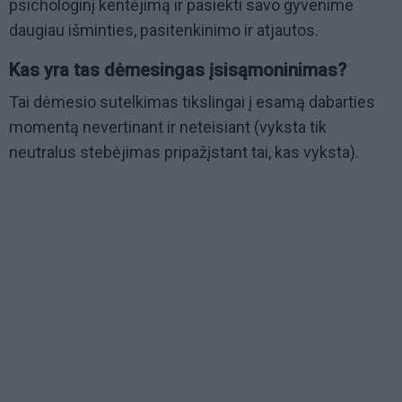
psichologinį kentėjimą ir pasiekti savo gyvenime
daugiau išminties, pasitenkinimo ir atjautos.
Kas yra tas dėmesingas įsisąmoninimas?
Tai dėmesio sutelkimas tikslingai į esamą dabarties
momentą nevertinant ir neteisiant (vyksta tik
neutralus stebėjimas pripažįstant tai, kas vyksta).