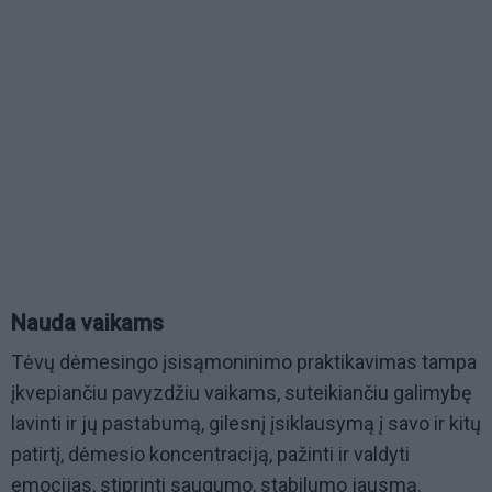
Nauda vaikams
Tėvų dėmesingo įsisąmoninimo praktikavimas tampa
įkvepiančiu pavyzdžiu vaikams, suteikiančiu galimybę
lavinti ir jų pastabumą, gilesnį įsiklausymą į savo ir kitų
patirtį, dėmesio koncentraciją, pažinti ir valdyti
emocijas, stiprinti saugumo, stabilumo jausmą.