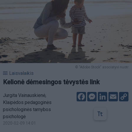
© "Adobe Stock" asociatyvi nuotr.
Laisvalaikis
Kelionė dėmesingos tėvystės link
Facebook
Messenger
LinkedIn
Email
C
Jurgita Vainauskienė,
L
Klaipėdos pedagoginės
psichologinės tarnybos
psichologė
2020-02-09 14:01