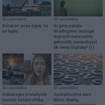
Laisvalaikis
Laisvalaikis
Bulvaras: jei po lygiai, tai
Ar jums pakaks
po lygiai
išradingumo teisingai
išspręsti matematinį
galvosūkį, panaudojant
tik vieną degtuką?
(1)
Laisvalaikis
Laisvalaikis
Aiškiaregės pranašystė:
Apskaičiuokite savo
numatė katastrofišką
likimo skaičių: