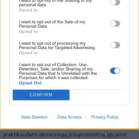
I want to opt-out of the Sharing of my
personal data.
Opted In
I want to opt-out of the Sale of my
Personal Data.
Opted In
I want to opt-out of processing my
Personal Data for Targeted Advertising.
Dar vienas žingsnis - pastebėti savo paties ir vaiko
Opted In
emocijas. Jei konflikto metu mus užvaldo emocijos,
I want to opt-out of Collection, Use,
mes jų nepastebime ir tarsi su jomis susitapatiname.
Retention, Sale, and/or Sharing of my
Personal Data that Is Unrelated with the
Tik susivokę, kas vyksta (supykome, bijome,
Purposes for which it was collected.
Opted Out
nerimaujame dėl vaiko...), galime apgalvotai atsakyti
užuot automatiškai reagavę (sušukti, kad vaikai nutiltų,
CONFIRM
bausti ar pamokslauti...) ir pasirinkti neutralaus
stebėtojo vaidmenį.
Data Deletion
Data Access
Privacy Policy
Taip pat svarbi savireguliacija tėvystės santykyje:
praktikuodami dėmesingą įsisąmoninimą, įgyjame