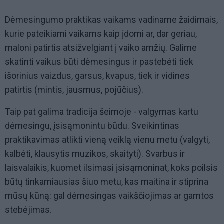
Dėmesingumo praktikas vaikams vadiname žaidimais,
kurie pateikiami vaikams kaip įdomi ar, dar geriau,
maloni patirtis atsižvelgiant į vaiko amžių. Galime
skatinti vaikus būti dėmesingus ir pastebėti tiek
išorinius vaizdus, garsus, kvapus, tiek ir vidines
patirtis (mintis, jausmus, pojūčius).
Taip pat galima tradicija šeimoje - valgymas kartu
dėmesingu, įsisąmonintu būdu. Sveikintinas
praktikavimas atlikti vieną veiklą vienu metu (valgyti,
kalbėti, klausytis muzikos, skaityti). Svarbus ir
laisvalaikis, kuomet ilsimasi įsisąmoninat, koks poilsis
būtų tinkamiausias šiuo metu, kas maitina ir stiprina
mūsų kūną: gal dėmesingas vaikščiojimas ar gamtos
stebėjimas.