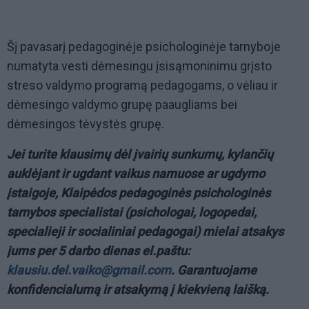
Šį pavasarį pedagoginėje psichologinėje tarnyboje
numatyta vesti dėmesingu įsisąmoninimu grįsto
streso valdymo programą pedagogams, o vėliau ir
dėmesingo valdymo grupę paaugliams bei
dėmesingos tėvystės grupę.
Jei turite klausimų dėl įvairių sunkumų, kylančių
auklėjant ir ugdant vaikus namuose ar ugdymo
įstaigoje, Klaipėdos pedagoginės psichologinės
tarnybos specialistai (psichologai, logopedai,
specialieji ir socialiniai pedagogai) mielai atsakys
jums per 5 darbo dienas el.paštu:
klausiu.del.vaiko@gmail.com
. Garantuojame
konfidencialumą ir atsakymą į kiekvieną laišką.