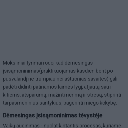
Moksliniai tyrimai rodo, kad dėmesingas
įsisąmoninimas(praktikuojamas kasdien bent po
pusvalandį ne trumpiau nei aštuonias savaites) gali
padėti didinti patiriamos laimės lygį, atjautą sau ir
kitiems, atsparumą, mažinti nerimą ir stresą, stiprinti
tarpasmeninius santykius, pagerinti miego kokybę.
Dėmesingas įsisąmoninimas tėvystėje
Vaikų auginimas - nuolat kintantis procesas, kuriame