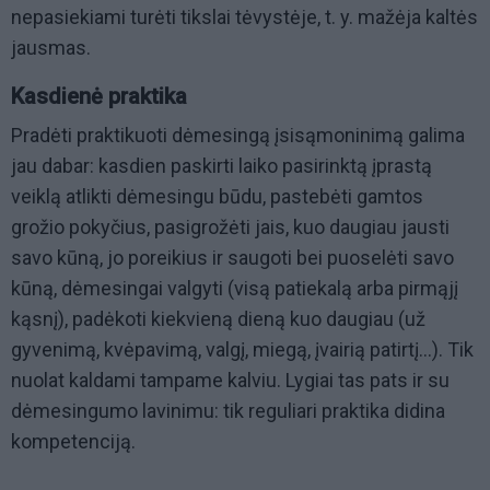
nepasiekiami turėti tikslai tėvystėje, t. y. mažėja kaltės
jausmas.
Kasdienė praktika
Pradėti praktikuoti dėmesingą įsisąmoninimą galima
jau dabar: kasdien paskirti laiko pasirinktą įprastą
veiklą atlikti dėmesingu būdu, pastebėti gamtos
grožio pokyčius, pasigrožėti jais, kuo daugiau jausti
savo kūną, jo poreikius ir saugoti bei puoselėti savo
kūną, dėmesingai valgyti (visą patiekalą arba pirmąjį
kąsnį), padėkoti kiekvieną dieną kuo daugiau (už
gyvenimą, kvėpavimą, valgį, miegą, įvairią patirtį...). Tik
nuolat kaldami tampame kalviu. Lygiai tas pats ir su
dėmesingumo lavinimu: tik reguliari praktika didina
kompetenciją.