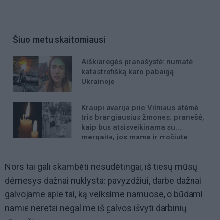
Šiuo metu skaitomiausi
Aiškiaregės pranašystė: numatė
katastrofišką karo pabaigą
Ukrainoje
Kraupi avarija prie Vilniaus atėmė
tris brangiausius žmones: pranešė,
kaip bus atsisveikinama su
mergaite, jos mama ir močiute
Nors tai gali skambėti nesudėtingai, iš tiesų mūsų
dėmesys dažnai nuklysta: pavyzdžiui, darbe dažnai
galvojame apie tai, ką veiksime namuose, o būdami
namie neretai negalime iš galvos išvyti darbinių