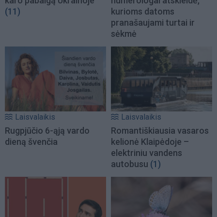
karo pabaigą Ukrainoje
numerologai atskleidė,
(11)
kurioms datoms
pranašaujami turtai ir
sėkmė
Laisvalaikis
Laisvalaikis
Rugpjūčio 6-ąją vardo
Romantiškiausia vasaros
dieną švenčia
kelionė Klaipėdoje –
elektriniu vandens
autobusu
(1)