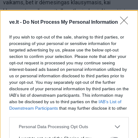
vaikams, bet ir dėmesingas klausymasis, kai
klausomės vaiko susitelkę, atkreipdami dėmesį ir į
nežodinius jo kūno signalus. Atidžiai klausydami
ve.lt -
Do Not Process My Personal Information
įgyjame galimybę labiau pastebėti ir išgirsti tai, kas
vyksta būtent dabar, ir mažiau reaguoti automatiškai.
If you wish to opt-out of the sale, sharing to third parties, or
processing of your personal or sensitive information for
Kitas svarbu įgūdis dėmesingoje tėvystėje - savęs ir
targeted advertising by us, please use the below opt-out
section to confirm your selection. Please note that after your
vaiko nevertinantis priėmimas, kuris gali padėti atrasti
opt-out request is processed you may continue seeing
pusiausvyrą, įsiklausyti į tai, kokie tėvai esame,
interest-based ads based on personal information utilized by
pastebėti įvairias vaiko savybes ir neprarasti ryšio su
us or personal information disclosed to third parties prior to
your opt-out. You may separately opt-out of the further
vaiku.
disclosure of your personal information by third parties on the
IAB’s list of downstream participants. This information may
also be disclosed by us to third parties on the
IAB’s List of
Downstream Participants
that may further disclose it to other
third parties.
Personal Data Processing Opt Outs