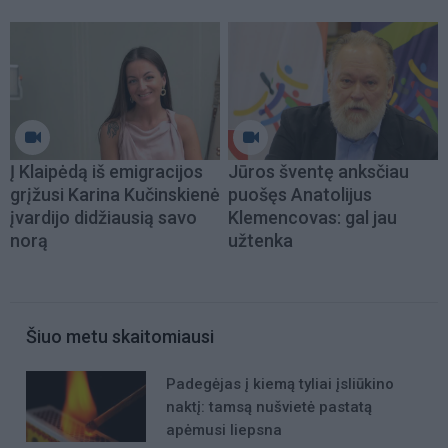
Į Klaipėdą iš emigracijos
Jūros šventę anksčiau
grįžusi Karina Kučinskienė
puošęs Anatolijus
įvardijo didžiausią savo
Klemencovas: gal jau
norą
užtenka
Šiuo metu skaitomiausi
Padegėjas į kiemą tyliai įsliūkino
naktį: tamsą nušvietė pastatą
apėmusi liepsna