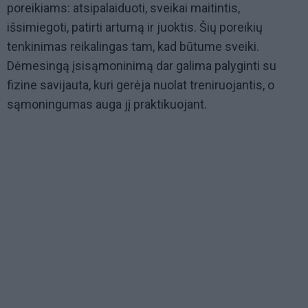
poreikiams: atsipalaiduoti, sveikai maitintis,
išsimiegoti, patirti artumą ir juoktis. Šių poreikių
tenkinimas reikalingas tam, kad būtume sveiki.
Dėmesingą įsisąmoninimą dar galima palyginti su
fizine savijauta, kuri gerėja nuolat treniruojantis, o
sąmoningumas auga jį praktikuojant.