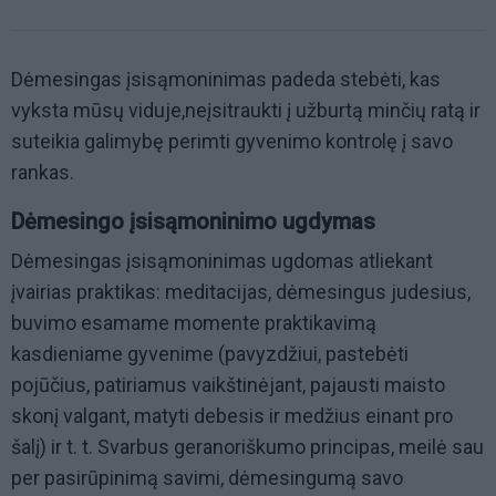
Dėmesingas įsisąmoninimas padeda stebėti, kas
vyksta mūsų viduje,neįsitraukti į užburtą minčių ratą ir
suteikia galimybę perimti gyvenimo kontrolę į savo
rankas.
Dėmesingo įsisąmoninimo ugdymas
Dėmesingas įsisąmoninimas ugdomas atliekant
įvairias praktikas: meditacijas, dėmesingus judesius,
buvimo esamame momente praktikavimą
kasdieniame gyvenime (pavyzdžiui, pastebėti
pojūčius, patiriamus vaikštinėjant, pajausti maisto
skonį valgant, matyti debesis ir medžius einant pro
šalį) ir t. t. Svarbus geranoriškumo principas, meilė sau
per pasirūpinimą savimi, dėmesingumą savo