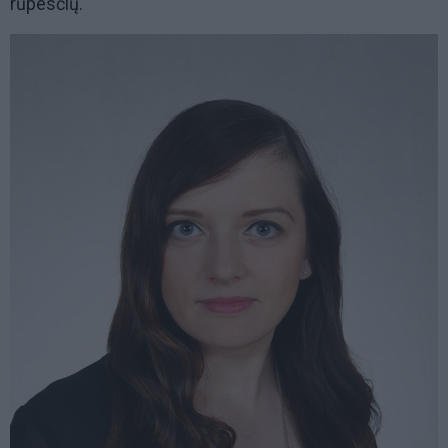
rūpesčių.