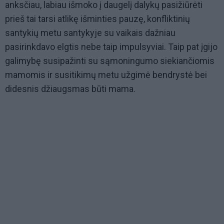
anksčiau, labiau išmoko į daugelį dalykų pasižiūrėti
prieš tai tarsi atlikę išminties pauzę, konfliktinių
santykių metu santykyje su vaikais dažniau
pasirinkdavo elgtis nebe taip impulsyviai. Taip pat įgijo
galimybę susipažinti su sąmoningumo siekiančiomis
mamomis ir susitikimų metu užgimė bendrystė bei
didesnis džiaugsmas būti mama.