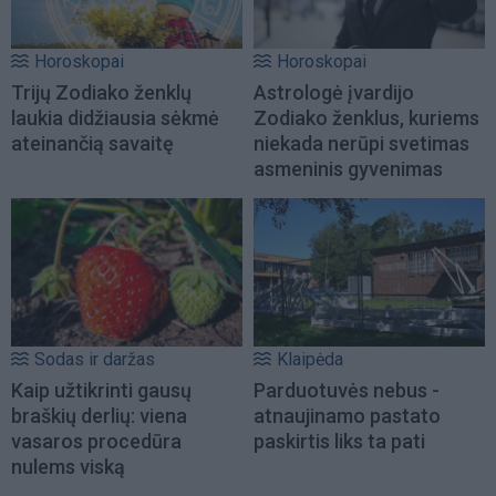
Horoskopai
Horoskopai
Trijų Zodiako ženklų
Astrologė įvardijo
laukia didžiausia sėkmė
Zodiako ženklus, kuriems
ateinančią savaitę
niekada nerūpi svetimas
asmeninis gyvenimas
Sodas ir daržas
Klaipėda
Kaip užtikrinti gausų
Parduotuvės nebus -
braškių derlių: viena
atnaujinamo pastato
vasaros procedūra
paskirtis liks ta pati
nulems viską