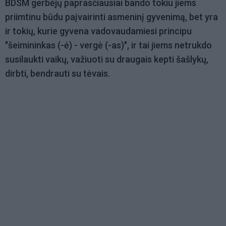
BDSM gerbėjų paprasčiausiai bando tokiu jiems
priimtinu būdu paįvairinti asmeninį gyvenimą, bet yra
ir tokių, kurie gyvena vadovaudamiesi principu
"šeimininkas (-ė) - vergė (-as)", ir tai jiems netrukdo
susilaukti vaikų, važiuoti su draugais kepti šašlykų,
dirbti, bendrauti su tėvais.