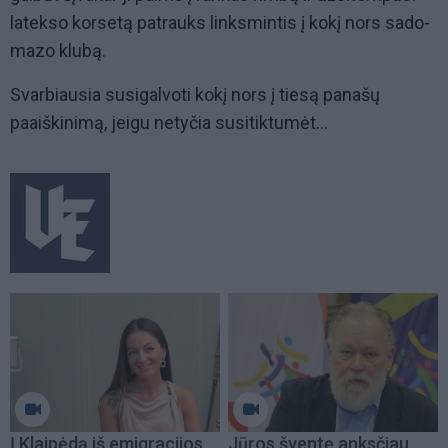
latekso korsetą patrauks linksmintis į kokį nors sado-
mazo klubą.
Svarbiausia susigalvoti kokį nors į tiesą panašų
paaiškinimą, jeigu netyčia susitiktumėt...
Į Klaipėdą iš emigracijos
Jūros šventę anksčiau