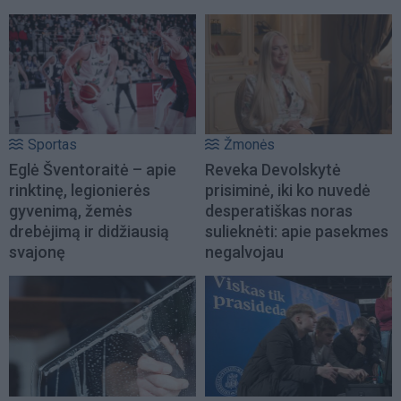
Sportas
Žmonės
Eglė Šventoraitė – apie
Reveka Devolskytė
rinktinę, legionierės
prisiminė, iki ko nuvedė
gyvenimą, žemės
desperatiškas noras
drebėjimą ir didžiausią
sulieknėti: apie pasekmes
svajonę
negalvojau