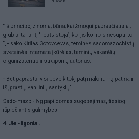
nuodai
"Iš principo, žinoma, būna, kai žmogui paprasčiausiai,
grubiai tariant, "neatsistoja", kol jis ko nors nesupurto
", - sako Kirilas Gotovcevas, teminės sadomazochistų
svetainės internete įkūrėjas, teminių vakarėlių
organizatorius ir straipsnių autorius.
- Bet paprastai visi beveik tokį patį malonumą patiria ir
iš įprastų, vanilinių santykių".
Sado-mazo - lyg papildomas sugebėjimas, tiesiog
išplečiantis galimybes.
4. Jie - ligoniai.