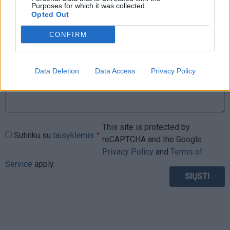
Purposes for which it was collected.
Opted Out
Komentaras
CONFIRM
Data Deletion
Data Access
Privacy Policy
This site is protected by
Sutinku su
taisyklėmis
reCAPTCHA and the Google
Privacy Policy
and
Terms of
Service
apply.