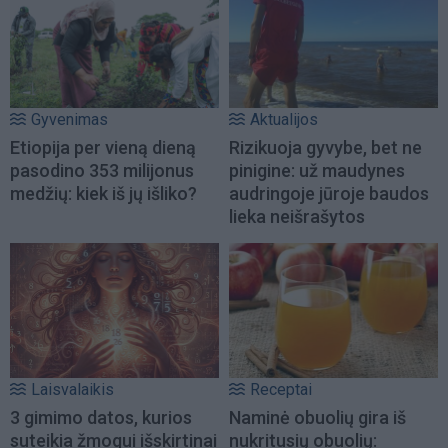
Gyvenimas
Aktualijos
Etiopija per vieną dieną
Rizikuoja gyvybe, bet ne
pasodino 353 milijonus
pinigine: už maudynes
medžių: kiek iš jų išliko?
audringoje jūroje baudos
lieka neišrašytos
Laisvalaikis
Receptai
3 gimimo datos, kurios
Naminė obuolių gira iš
suteikia žmogui išskirtinai
nukritusių obuolių: