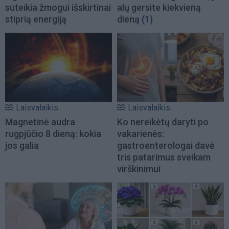
suteikia žmogui išskirtinai
alų gersite kiekvieną
stiprią energiją
dieną
(1)
Laisvalaikis
Laisvalaikis
Magnetinė audra
Ko nereikėtų daryti po
rugpjūčio 8 dieną: kokia
vakarienės:
jos galia
gastroenterologai davė
tris patarimus sveikam
virškinimui