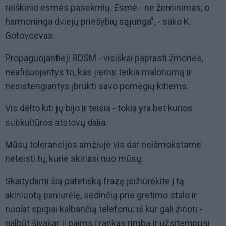
reiškinio esmės pasekmių. Esmė - ne žeminimas, o
harmoninga dviejų priešybių sąjunga", - sako K.
Gotovcevas.
Propaguojantieji BDSM - visiškai paprasti žmonės,
neafišuojantys to, kas jiems teikia malonumą ir
nesistengiantys įbrukti savo pomėgių kitiems.
Vis dėlto kiti jų bijo ir teisia - tokia yra bet kurios
subkultūros atstovų dalia.
Mūsų tolerancijos amžiuje vis dar neišmokstame
neteisti tų, kurie skiriasi nuo mūsų.
Skaitydami šią patetišką frazę įsižiūrėkite į tą
akiniuotą paniurėlę, sėdinčią prie gretimo stalo ir
nuolat spigiai kalbančią telefonu: iš kur gali žinoti -
galbūt šįvakar ji paims į rankas rimbą ir užsitempusi