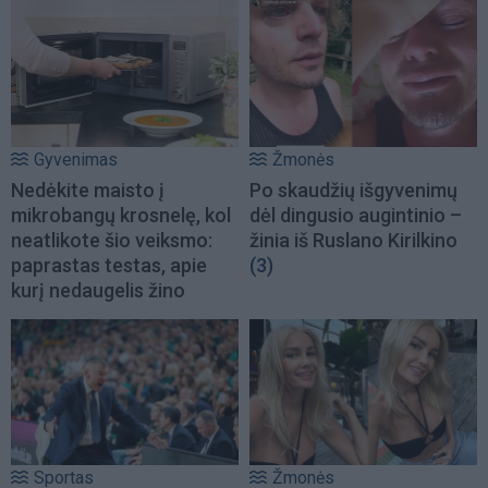
Gyvenimas
Žmonės
Nedėkite maisto į
Po skaudžių išgyvenimų
mikrobangų krosnelę, kol
dėl dingusio augintinio –
neatlikote šio veiksmo:
žinia iš Ruslano Kirilkino
paprastas testas, apie
(3)
kurį nedaugelis žino
Sportas
Žmonės