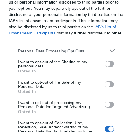
us or personal information disclosed to third parties prior to
your opt-out. You may separately opt-out of the further
disclosure of your personal information by third parties on the
IAB’s list of downstream participants. This information may
also be disclosed by us to third parties on the
IAB’s List of
Downstream Participants
that may further disclose it to other
Raktažodžiai
third parties.
vyrai ir moterys
sadomazochizmas
legendos
Personal Data Processing Opt Outs
mitai
I want to opt-out of the Sharing of my
personal data.
Opted In
Komentarai
I want to opt-out of the Sale of my
Personal Data.
Opted In
Rašyti komentarą
I want to opt-out of processing my
Personal Data for Targeted Advertising.
Opted In
Jūsų vardas
I want to opt-out of Collection, Use,
Retention, Sale, and/or Sharing of my
Personal Data that Is Unrelated with the