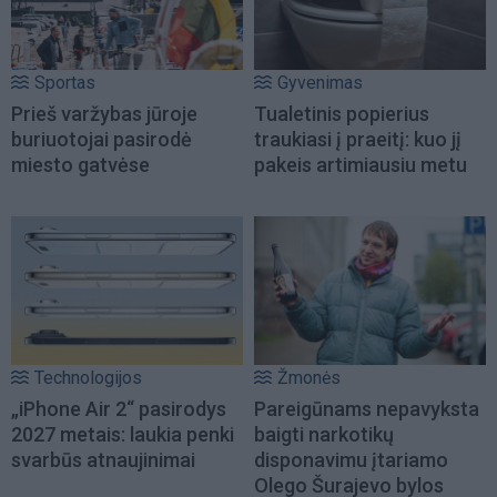
Sportas
Gyvenimas
Prieš varžybas jūroje
Tualetinis popierius
buriuotojai pasirodė
traukiasi į praeitį: kuo jį
miesto gatvėse
pakeis artimiausiu metu
Technologijos
Žmonės
„iPhone Air 2“ pasirodys
Pareigūnams nepavyksta
2027 metais: laukia penki
baigti narkotikų
svarbūs atnaujinimai
disponavimu įtariamo
Olego Šurajevo bylos