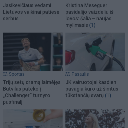
Jasikevičiaus vedami
Kristina Meseguer
Lietuvos vaikinai patiesė
pasidalijo vaizdeliu iš
serbus
lovos: šalia – naujas
mylimasis
(1)
Sportas
Pasaulis
Trijų setų dramą laimėjęs
JK vairuotojai kasdien
Butvilas pateko į
pavagia kuro už šimtus
„Challenger“ turnyro
tūkstančių svarų
(1)
pusfinalį