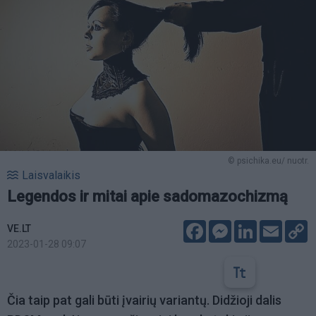
© psichika.eu/ nuotr.
Laisvalaikis
Legendos ir mitai apie sadomazochizmą
Facebook
Messenger
LinkedIn
Email
C
VE.LT
L
2023-01-28 09:07
Čia taip pat gali būti įvairių variantų. Didžioji dalis