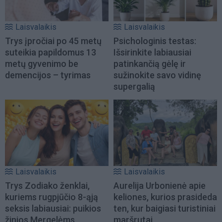
Laisvalaikis
Laisvalaikis
Trys įpročiai po 45 metų
Psichologinis testas:
suteikia papildomus 13
Išsirinkite labiausiai
metų gyvenimo be
patinkančią gėlę ir
demencijos – tyrimas
sužinokite savo vidinę
supergalią
Laisvalaikis
Laisvalaikis
Trys Zodiako ženklai,
Aurelija Urbonienė apie
kuriems rugpjūčio 8-ąją
keliones, kurios prasideda
seksis labiausiai: puikios
ten, kur baigiasi turistiniai
žinios Mergelėms
maršrutai