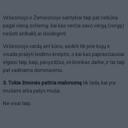
Viršesniojo ir Žemesniojo santykiai taip pat nebūna
pagal vieną schemą: kai kas verčia savo vergą (vergę)
nešioti antkaklį ar išsideginti
Viršesniojo vardą ant kūno, sėdėti tik prie kojų ir
visada prašyti leidimo kreiptis, o kai kas paprasčiausiai
elgiasi taip, kaip, pavyzdžiui, viršininkas darbe, ir tai taip
pat vadinama dominavimu.
3. Tokie žmonės patiria malonumą
tik tada, kai yra
mušami arba patys muša.
Ne visai taip.