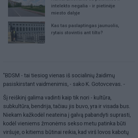
intelekto negalia - ir pietinėje
miesto dalyje
Kas tas paslaptingas jaunuolis,
rytais stovintis ant tilto?
"BDSM - tai tiesiog vienas iš socialinių žaidimų
pasiskirstant vaidmenimis, - sako K. Gotovcevas. -
Šį reiškinį galima vadinti kaip tik nori - kultūra,
subkultūra, bendrija, tačiau jis buvo, yra ir visada bus.
Niekam kažkodėl neateina į galvą pabandyti suprasti,
kodėl vieniems žmonėms sekso metu patinka būti
viršuje, o kitiems būtinai reikia, kad virš lovos kabotų