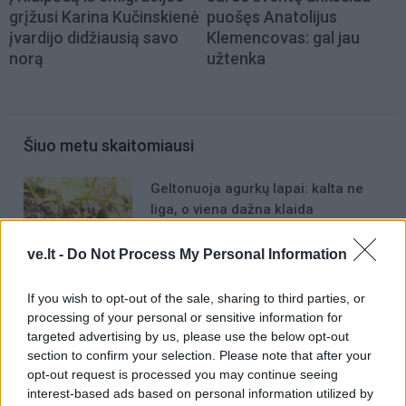
grįžusi Karina Kučinskienė
puošęs Anatolijus
įvardijo didžiausią savo
Klemencovas: gal jau
norą
užtenka
Šiuo metu skaitomiausi
Geltonuoja agurkų lapai: kalta ne
liga, o viena dažna klaida
ve.lt -
Do Not Process My Personal Information
Magnetinė audra rugpjūčio 8 dieną:
kokia jos galia
If you wish to opt-out of the sale, sharing to third parties, or
processing of your personal or sensitive information for
targeted advertising by us, please use the below opt-out
Rekordiškai nusekęs Dunojus
section to confirm your selection. Please note that after your
atidengė II pasaulinio karo laikų
opt-out request is processed you may continue seeing
radinius
interest-based ads based on personal information utilized by