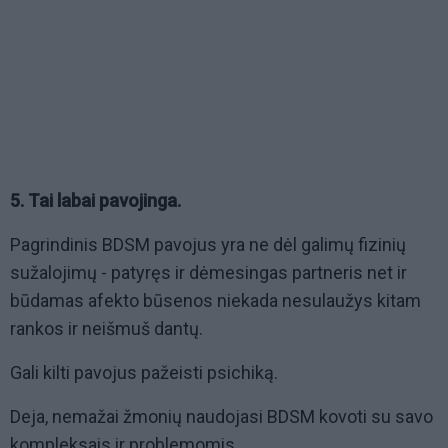
5. Tai labai pavojinga.
Pagrindinis BDSM pavojus yra ne dėl galimų fizinių
sužalojimų - patyręs ir dėmesingas partneris net ir
būdamas afekto būsenos niekada nesulaužys kitam
rankos ir neišmuš dantų.
Gali kilti pavojus pažeisti psichiką.
Deja, nemažai žmonių naudojasi BDSM kovoti su savo
kompleksais ir problemomis.