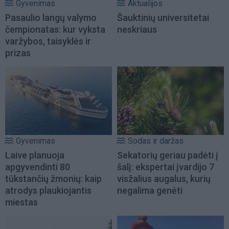
Gyvenimas
Aktualijos
Pasaulio langų valymo
Šauktinių universitetai
čempionatas: kur vyksta
neskriaus
varžybos, taisyklės ir
prizas
Gyvenimas
Sodas ir daržas
Laive planuoja
Sekatorių geriau padėti į
apgyvendinti 80
šalį: ekspertai įvardijo 7
tūkstančių žmonių: kaip
visžalius augalus, kurių
atrodys plaukiojantis
negalima genėti
miestas